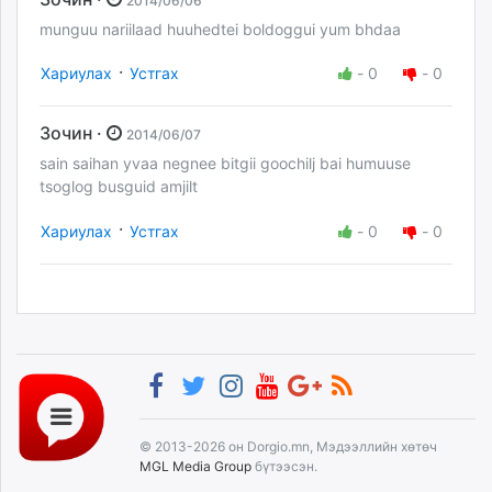
2014/06/06
munguu nariilaad huuhedtei boldoggui yum bhdaa
·
Хариулах
Устгах
-
0
-
0
Зочин ·
2014/06/07
sain saihan yvaa negnee bitgii goochilj bai humuuse
tsoglog busguid amjilt
·
Хариулах
Устгах
-
0
-
0
© 2013-2026 он Dorgio.mn, Мэдээллийн хөтөч
MGL Media Group
бүтээсэн.