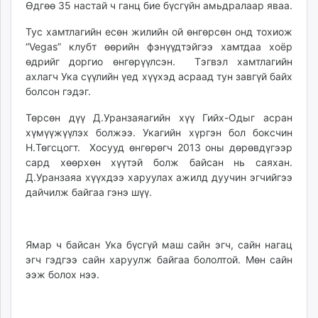
Өдгөө 35 настай ч ганц бие бүсгүйн амьдралаар яваа.
ikon.mn
mnb.mn
Тус хамтлагийн есөн жилийн ой өнгөрсөн онд тохиож
Livetv.mn
“Vegas” клубт өөрийн фэнүүдтэйгээ хамтдаа хоёр
өдрийг доргио өнгөрүүлсэн. Тэгвэл хамтлагийн
Eguur.mn
ахлагч Ука сүүлийн үед хүүхэд асраад тун завгүй байх
24tsag.mn
болсон гэдэг.
shuud.mn
eagle.mn
Төрсөн дүү Д.Уранзаяагийн хүү Гийх-Одыг асран
хүмүүжүүлэх болжээ. Укагийн хүргэн бол боксчин
ergelt.mn
Н.Төгсцогт. Хосууд өнгөрөгч 2013 оны дөрөвдүгээр
zarig.mn
сард хөөрхөн хүүтэй болж байсан нь саяхан.
today.mn
Д.Уранзаяа хүүхдээ харуулах ажилд дуучин эгчийгээ
zuv.mn
дайчилж байгаа гэнэ шүү.
mminfo.mn
ugluu.mn
urlag.mn
Ямар ч байсан Ука бүсгүй маш сайн эгч, сайн нагац
unen.mn
эгч гэдгээ сайн харуулж байгаа бололтой. Мөн сайн
ээж болох нээ.
asu.mn
shudarga.mn
shuurhai.mn