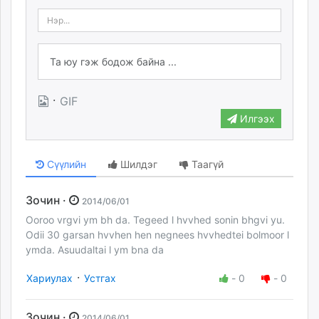
·
GIF
Илгээх
Сүүлийн
Шилдэг
Таагүй
Зочин ·
2014/06/01
Ooroo vrgvi ym bh da. Tegeed l hvvhed sonin bhgvi yu.
Odii 30 garsan hvvhen hen negnees hvvhedtei bolmoor l
ymda. Asuudaltai l ym bna da
·
Хариулах
Устгах
-
0
-
0
Зочин ·
2014/06/01