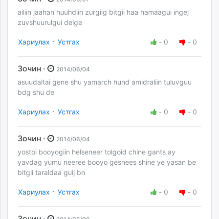
ailiin jaahan huuhdiin zurgiig bitgii haa hamaagui ingej
zuvshuurulgui delge
·
Хариулах
Устгах
-
0
-
0
Зочин ·
2014/06/04
asuudaltai gene shu yamarch hund amidraliin tuluvguu
bdg shu de
·
Хариулах
Устгах
-
0
-
0
Зочин ·
2014/06/04
yostoi booyogiin helseneer tolgoid chine gants ay
yavdag yumu neeree booyo gesnees shine ye yasan be
bitgii taraldaa guij bn
·
Хариулах
Устгах
-
0
-
0
Зочин ·