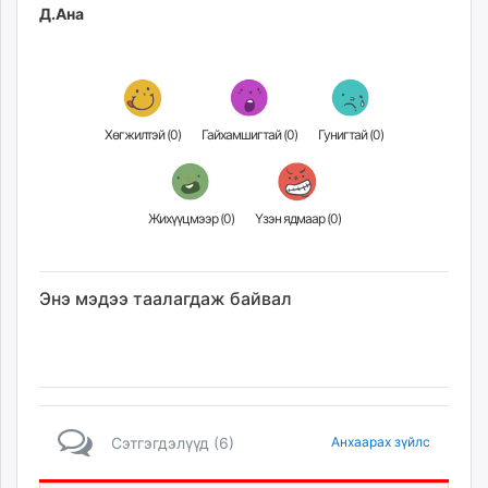
Д.Ана
unuudur.mn
isee.mn
mglradio.com
fact.mn
itoim.mn
Хөгжилтэй (
0
)
Гайхамшигтай (
0
)
Гунигтай (
0
)
tumen.mn
shuum.mn
times.mn
Жихүүцмээр (
0
)
Үзэн ядмаар (
0
)
tvmongolia.mn
mass.mn
unegui.mn
Энэ мэдээ таалагдаж байвал
assa.mn
toim.mn
tac.mn
paparazzi.mn
unread.today
Сэтгэгдэлүүд (6)
Анхаарах зүйлс