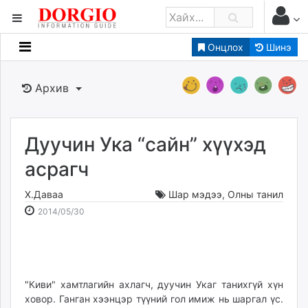
Онцлох
Шинэ
Мэдээллийн
Зар мэдээллийн
Архив
Банк санхүү
Бизнес ААН
Төрийн
Дуучин Ука “сайн” хүүхэд
Нийслэлийн
асрагч
Х.Даваа
Шар мэдээ
,
Олны танил
dorgio.mn
2014-
2026-
2014/05/30
Gogo.mn
05-
08-
caak.mn
30
07
news.mn
20:34:05
10:08:44
zindaa.mn
Baabar.mn
"Киви" хамтлагийн ахлагч, дуучин Укаг танихгүй хүн
ховор. Ганган хээнцэр түүний гол имиж нь шаргал үс.
tovch.mn