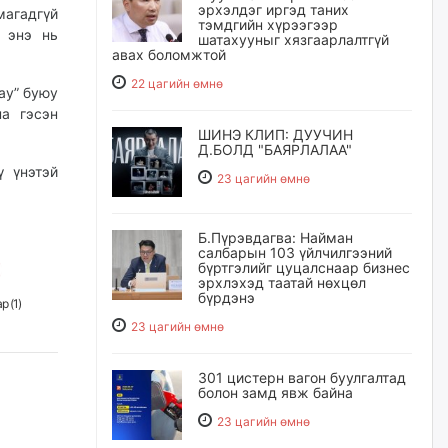
эрхэлдэг иргэд таних
магадгүй
тэмдгийн хүрээгээр
й энэ нь
шатахууныг хязгаарлалтгүй
авах боломжтой
22 цагийн өмнө
ay” буюу
на гэсэн
ШИНЭ КЛИП: ДУУЧИН
Д.БОЛД "БАЯРЛАЛАА"
ү үнэтэй
23 цагийн өмнө
Б.Пүрэвдагва: Найман
салбарын 103 үйлчилгээний
бүртгэлийг цуцалснаар бизнес
эрхлэхэд таатай нөхцөл
бүрдэнэ
р (
1
)
23 цагийн өмнө
301 цистерн вагон буулгалтад
болон замд явж байна
23 цагийн өмнө