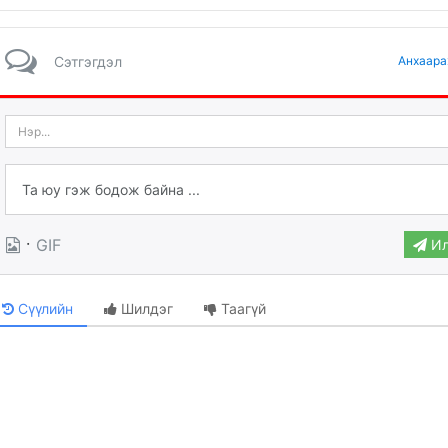
Сэтгэгдэл
Анхаара
·
GIF
Ил
Сүүлийн
Шилдэг
Таагүй