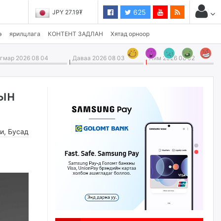
625
JPY 27.19₮
э
ярилцлага
КОНТЕНТ ЗАДЛАН
Хятад орноор
мар 2026 08 04
Даваа 2026 08 03
Ням 2026 08 02
рын
ги
,
Бусад