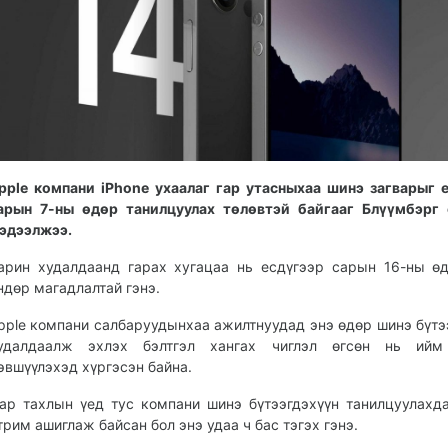
pple компани iPhone ухаалаг гар утасныхаа шинэ загварыг 
арын 7-ны өдөр танилцуулах төлөвтэй байгааг Блүүмбэрг 
эдээлжээ.
арин худалдаанд гарах хугацаа нь есдүгээр сарын 16-ны ө
ндөр магадлалтай гэнэ.
pple компани салбаруудынхаа ажилтнуудад энэ өдөр шинэ бүтэ
удалдаалж эхлэх бэлтгэл хангах чиглэл өгсөн нь ийм
эвшүүлэхэд хүргэсэн байна.
ар тахлын үед тус компани шинэ бүтээгдэхүүн танилцуулахд
трим ашиглаж байсан бол энэ удаа ч бас тэгэх гэнэ.