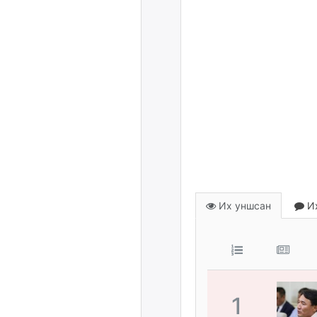
Их уншсан
Их
1