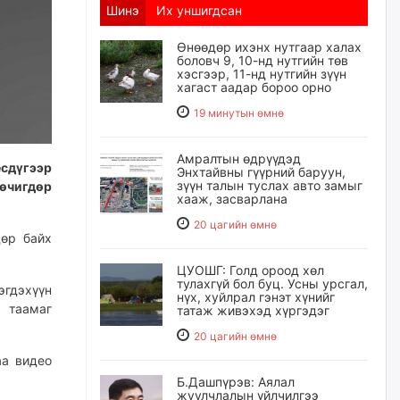
Шинэ
Их уншигдсан
Өнөөдөр ихэнх нутгаар халах
боловч 9, 10-нд нутгийн төв
хэсгээр, 11-нд нутгийн зүүн
хагаст аадар бороо орно
19 минутын өмнө
Амралтын өдрүүдэд
есдүгээр
Энхтайвны гүүрний баруун,
зүүн талын туслах авто замыг
өчигдөр
хааж, засварлана
20 цагийн өмнө
дөр байх
ЦУОШГ: Голд ороод хөл
тулахгүй бол буц. Усны урсгал,
эгдэхүүн
нүх, хуйлрал гэнэт хүнийг
 таамаг
татаж живэхэд хүргэдэг
20 цагийн өмнө
аа видео
Б.Дашпүрэв: Аялал
жуулчлалын үйлчилгээ