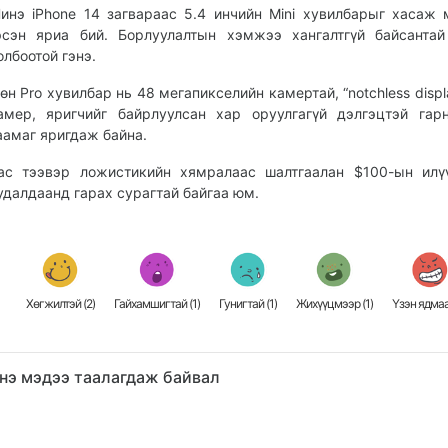
инэ iPhone 14 загвараас 5.4 инчийн Mini хувилбарыг хасаж 
эсэн яриа бий. Борлуулалтын хэмжээ хангалтгүй байсанта
олбоотой гэнэ.
өн Pro хувилбар нь 48 мегапикселийн камертай, “notchless displ
амер, яригчийг байрлуулсан хар оруулгагүй дэлгэцтэй гар
аамаг яригдаж байна.
ас тээвэр ложистикийн хямралаас шалтгаалан $100-ын илү
удалдаанд гарах сурагтай байгаа юм.
Хөгжилтэй (
2
)
Гайхамшигтай (
1
)
Гунигтай (
1
)
Жихүүцмээр (
1
)
Үзэн ядмаа
нэ мэдээ таалагдаж байвал