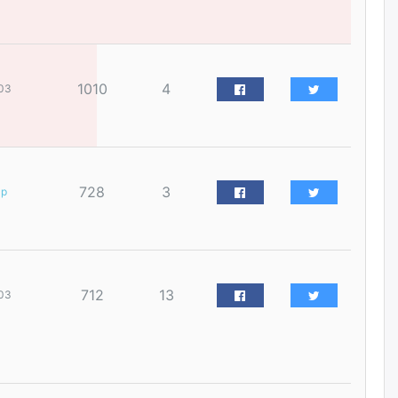
наймдугаар сарын 14-нөөс
ажиллуулж эхэлнэ
өчигдѳр
1010
4
03
Орон сууц, нийтийн аж ахуй,
авто зам, тохижилт
үйлчилгээний ажилтнуудын
ХАРИЛЦАА хандлагатай
холбоотой ГОМДОЛ их байгааг
дурдлаа
өчигдѳр
728
3
ар
Бариста хийх нь залуусын
дунд яагаад трэнд болов
өчигдѳр
712
13
03
Өмгөөлөгч Б.Оюунбилэг:
"Урьхан" Б.Чинбат гэж хүн
бизнес хамтрагчаа гүтгэж
хууль хяналтын байгууллагаар
шалгуулж, торны цаана
суулгана гэх мэтээр дарамталдаг