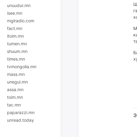
Ш
unuudur.mn
г
isee.mn
х
mglradio.com
fact.mn
М
к
itoim.mn
т
tumen.mn
shuum.mn
Б
times.mn
х
tvmongolia.mn
mass.mn
unegui.mn
assa.mn
toim.mn
tac.mn
paparazzi.mn
Э
unread.today