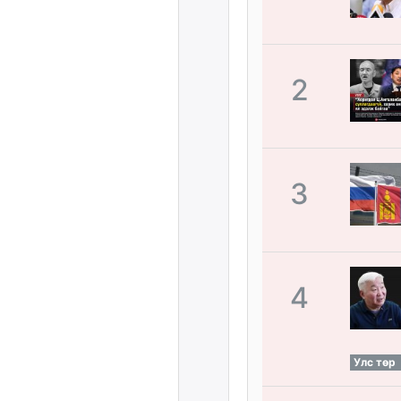
2
3
4
Улс төр