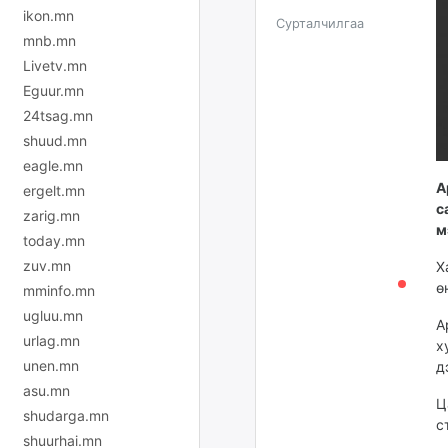
ikon.mn
Сурталчилгаа
mnb.mn
Livetv.mn
Eguur.mn
24tsag.mn
shuud.mn
eagle.mn
A
ergelt.mn
с
zarig.mn
м
today.mn
zuv.mn
Х
ө
mminfo.mn
ugluu.mn
A
urlag.mn
х
unen.mn
д
asu.mn
Ц
shudarga.mn
с
shuurhai.mn