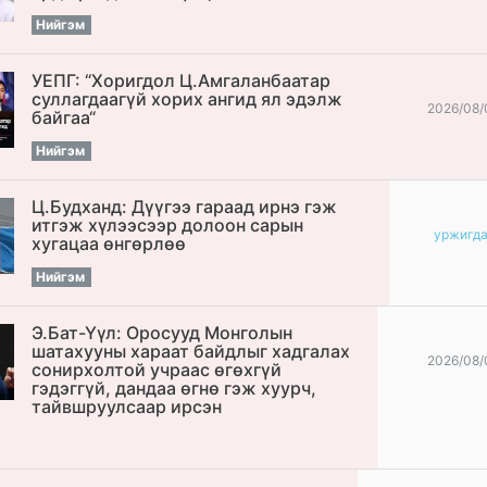
Нийгэм
УЕПГ: “Хоригдол Ц.Амгаланбаатар
cуллагдаагүй хорих ангид ял эдэлж
2026/08/
байгаа“
Нийгэм
Ц.Будханд: Дүүгээ гараад ирнэ гэж
итгэж хүлээсээр долоон сарын
уржигд
хугацаа өнгөрлөө
Нийгэм
Э.Бат-Үүл: Оросууд Монголын
шатахууны хараат байдлыг хадгалах
2026/08/
сонирхолтой учраас өгөхгүй
гэдэггүй, дандаа өгнө гэж хуурч,
тайвшруулсаар ирсэн