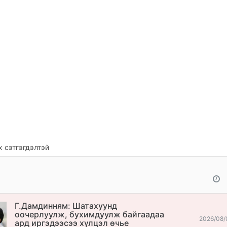
 сэтгэгдэлтэй
Г.Дамдинням: Шатахуунд
оочерлуулж, бухимдуулж байгаадаа
2026/08/
ард иргэдээсээ хүлцэл өчье