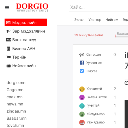
Эхлэл
Улс төр
Нийгэм
Эд
Мэдээллийн
Зар мэдээллийн
Баасан
19 минутын өмнө
Банк санхүү
Бизнес ААН
0
Сэтгэгдэл
Төрийн
Хуваалцах
Нийслэлийн
Жиргээ
dorgio.mn
2
Хөгжилтэй
Gogo.mn
caak.mn
1
Гайхамшигтай
news.mn
1
Гунигтай
zindaa.mn
1
Жихүүцмээр
Baabar.mn
1
Үзэн ядмаар
tovch.mn