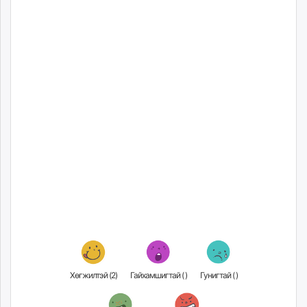
Хөгжилтэй (
2
)
Гайхамшигтай (
)
Гунигтай (
)