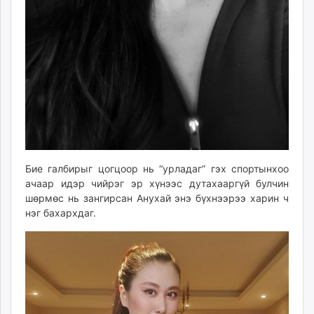
Бие галбирыг цогцоор нь “урладаг” гэх спортынхоо
ачаар идэр чийрэг эр хүнээс дутахааргүй булчин
шөрмөс нь зангирсан Анухай энэ бүхнээрээ харин ч
нэг бахархдаг.