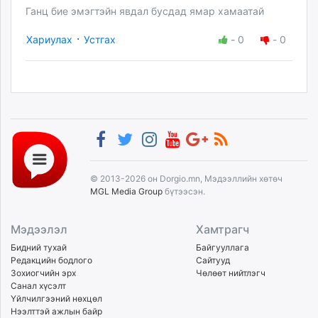
Ганц бие эмэгтэйн явдал бусдад ямар хамаатай
·
Хариулах
Устгах
-
0
-
0
© 2013-2026 он Dorgio.mn, Мэдээллийн хөтөч
MGL Media Group
бүтээсэн.
Мэдээлэл
Хамтрагч
Бидний тухай
Байгууллага
Редакцийн бодлого
Сайтууд
Зохиогчийн эрх
Чөлөөт нийтлэгч
Санал хүсэлт
Үйлчилгээний нөхцөл
Нээлттэй ажлын байр