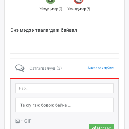
Жихүүцмээр (
2
)
Үзэн ядмаар (
7
)
Энэ мэдээ таалагдаж байвал
Сэтгэгдэлүүд (3)
Анхаарах зүйлс
·
GIF
Илгээх