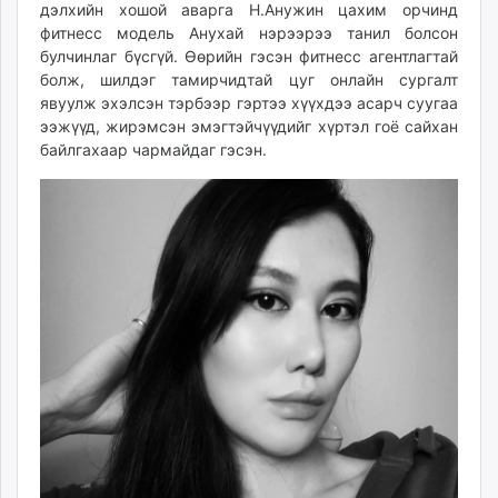
дэлхийн хошой аварга Н.Анужин цахим орчинд
unuudur.mn
фитнесс модель Анухай нэрээрээ танил болсон
isee.mn
булчинлаг бүсгүй. Өөрийн гэсэн фитнесс агентлагтай
mglradio.com
болж, шилдэг тамирчидтай цуг онлайн сургалт
fact.mn
явуулж эхэлсэн тэрбээр гэртээ хүүхдээ асарч суугаа
ээжүүд, жирэмсэн эмэгтэйчүүдийг хүртэл гоё сайхан
itoim.mn
байлгахаар чармайдаг гэсэн.
tumen.mn
shuum.mn
times.mn
tvmongolia.mn
mass.mn
unegui.mn
assa.mn
toim.mn
tac.mn
paparazzi.mn
unread.today