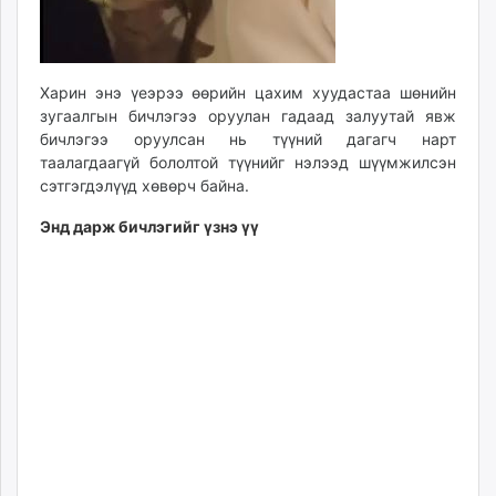
Харин энэ үеэрээ өөрийн цахим хуудастаа шөнийн
зугаалгын бичлэгээ оруулан гадаад залуутай явж
бичлэгээ оруулсан нь түүний дагагч нарт
таалагдаагүй бололтой түүнийг нэлээд шүүмжилсэн
сэтгэгдэлүүд хөвөрч байна.
Энд дарж бичлэгийг үзнэ үү