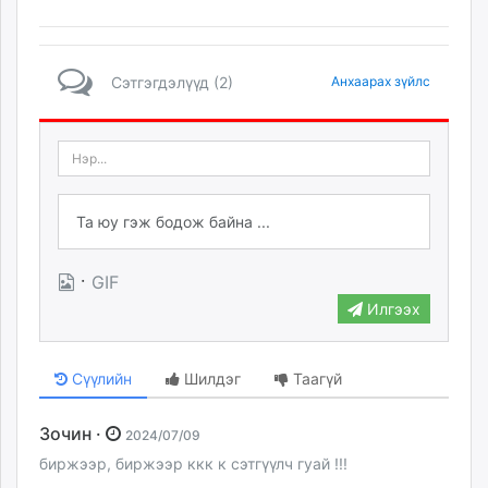
Сэтгэгдэлүүд (2)
Анхаарах зүйлс
·
GIF
Илгээх
Сүүлийн
Шилдэг
Таагүй
Зочин ·
2024/07/09
биржээр, биржээр ккк к сэтгүүлч гуай !!!