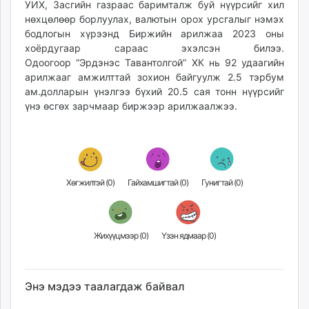
УИХ, Засгийн газраас баримталж буй нүүрсийг хил
unuudur.mn
нөхцөлөөр борлуулах, валютын орох урсгалыг нэмэх
isee.mn
бодлогын хүрээнд Биржийн арилжаа 2023 оны
mglradio.com
хоёрдугаар сараас эхэлсэн билээ.
Одоогоор “Эрдэнэс Тавантолгой” ХК нь 92 удаагийн
fact.mn
арилжааг амжилттай зохион байгуулж 2.5 тэрбум
itoim.mn
ам.долларын үнэлгээ бүхий 20.5 сая тонн нүүрсийг
tumen.mn
үнэ өсгөх зарчмаар биржээр арилжаалжээ.
shuum.mn
times.mn
tvmongolia.mn
mass.mn
Хөгжилтэй (
0
)
Гайхамшигтай (
0
)
Гунигтай (
0
)
unegui.mn
assa.mn
toim.mn
tac.mn
Жихүүцмээр (
0
)
Үзэн ядмаар (
0
)
paparazzi.mn
unread.today
Энэ мэдээ таалагдаж байвал