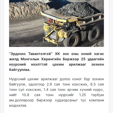
ikon.mn
mnb.mn
Livetv.mn
Eguur.mn
24tsag.mn
shuud.mn
eagle.mn
ergelt.mn
“Эрдэнэс Тавантолгой” ХК энэ оны эхний хагас
zarig.mn
жилд Монголын Хөрөнгийн Биржээр 25 удаагийн
today.mn
нүүрсний нээлттэй цахим арилжааг зохион
zuv.mn
байгууллаа.
mminfo.mn
Нүүрсний цахим арилжааг долоо хоног бүр зохион
ugluu.mn
байгуулж, одоогоор 2.9 сая тонн коксжих, 6.5 сая
urlag.mn
тонн сул коксжих, 1.4 сая тонн эрчим хүчний нүүрс,
unen.mn
нийт 10.8 сая тонн нүүрсийг 1.25 тэрбум
asu.mn
ам.доллароор биржээр худалдсаныг тус компани
shudarga.mn
мэдээлэв.
shuurhai.mn