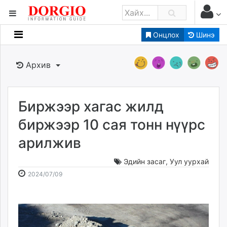
Онцлох
Шинэ
Мэдээллийн
Зар мэдээллийн
Архив
Банк санхүү
Бизнес ААН
Төрийн
Биржээр хагас жилд
Нийслэлийн
биржээр 10 сая тонн нүүрс
арилжив
dorgio.mn
Gogo.mn
Эдийн засаг
,
Уул уурхай
caak.mn
2024-
2026-
2024/07/09
news.mn
07-
08-
09
07
zindaa.mn
10:34:32
06:20:16
Baabar.mn
tovch.mn