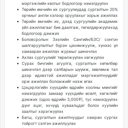
мэргэжлийн квотыг бодлогоор нэмэгдүүлэх
unuudur.mn
Төрийн өмчийн их сургуулиудад сургалтын 20%
isee.mn
орчмыг англи хэлээр оруулахыг зорьж ажиллах
mglradio.com
Төрийн өмчийн их, дээд сургуулийн академик
fact.mn
үйл ажиллагааг бие даалгаж, төгөлдөржүүлэхэд
бодлогоор дэмжих
itoim.mn
Боловсролын Зээлийн Сангийн/БЗС/ сонгон
tumen.mn
шалгаруулалтыг бүрэн цахимжуулж, хүнээс үл
shuum.mn
хамааран ажиллах журмыг шинэчлэх
times.mn
Ахлах сургуулийг төрөлжүүлэн хөгжүүлэх
tvmongolia.mn
Сурах бичгийн агуулга, сургалтын хөтөлбөр
mass.mn
шинэчлэл дээр салбарын шүүмж, зөвлөмж тал
дээр идэвхтэй ажилладаг мэргэжилтнүүдийг
unegui.mn
орж ажиллах боломжийг нээж өгөх
assa.mn
Цэцэрлэгийн хүүхдийн өдрийн хоолны мөнгийг
toim.mn
нэмэгдүүлэх замаар хүүхдийн өсөлт, хөгжлийг
tac.mn
дэмжих (одоо өдрийн 3,000₮), тус нэмэгдүүлэх
paparazzi.mn
дүнг эцэг, эхчүүд хуваалцдаг болох хуулийн
заалтыг хэрэгжүүлэх
unread.today
Багш, сургалтын ажилтнуудыг хамран сургах
тойрогт сэлгэн ажиллуулах