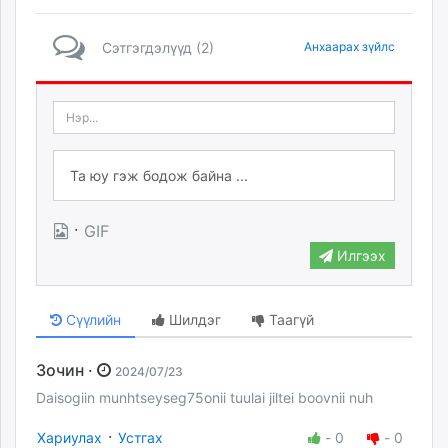
Сэтгэгдэлүүд (2)
Анхаарах зүйлс
·
GIF
Илгээх
Сүүлийн
Шилдэг
Таагүй
Зочин ·
2024/07/23
Daisogiin munhtseyseg75onii tuulai jiltei boovnii nuh
·
Хариулах
Устгах
-
0
-
0