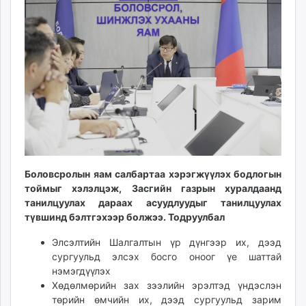
09:22:45
18:32:58
ikon.mn
mnb.mn
Livetv.mn
Eguur.mn
24tsag.mn
shuud.mn
eagle.mn
ergelt.mn
zarig.mn
today.mn
Боловсролын яам салбартаа хэрэгжүүлэх бодлогын
zuv.mn
тоймыг хэлэлцэж, Засгийн газрын хуралдаанд
mminfo.mn
танилцуулах дараах асуудлуудыг танилцуулах
ugluu.mn
түвшинд бэлтгэхээр болжээ. Тодруулбал
urlag.mn
Элсэлтийн Шалгалтын үр дүнгээр их, дээд
unen.mn
сургуульд элсэх босго оноог үе шаттай
asu.mn
нэмэгдүүлэх
shudarga.mn
Хөдөлмөрийн зах зээлийн эрэлтэд үндэслэн
төрийн өмчийн их, дээд сургуульд зарим
shuurhai.mn