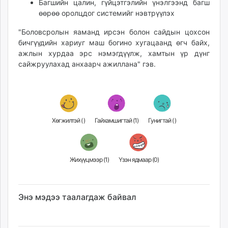
Багшийн цалин, гүйцэтгэлийн үнэлгээнд багш
өөрөө оролцдог системийг нэвтрүүлэх
"Боловсролын яаманд ирсэн болон сайдын цохсон
бичгүүдийн хариуг маш богино хугацаанд өгч байх,
ажлын хурдаа эрс нэмэгдүүлж, хамтын үр дүнг
сайжруулахад анхаарч ажиллана" гэв.
Хөгжилтэй (
)
Гайхамшигтай (
1
)
Гунигтай (
)
Жихүүцмээр (
1
)
Үзэн ядмаар (
0
)
Энэ мэдээ таалагдаж байвал