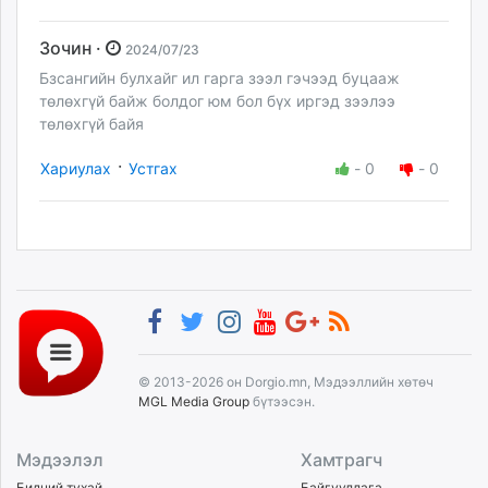
Зочин ·
2024/07/23
Бзсангийн булхайг ил гарга зээл гэчээд буцааж
төлөхгүй байж болдог юм бол бүх иргэд зээлээ
төлөхгүй байя
·
Хариулах
Устгах
-
0
-
0
© 2013-2026 он Dorgio.mn, Мэдээллийн хөтөч
MGL Media Group
бүтээсэн.
Мэдээлэл
Хамтрагч
Бидний тухай
Байгууллага