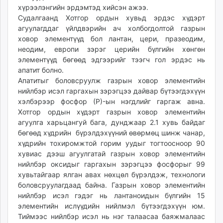
хүрээлэнгийн эрдэмтэд хийсэн ажээ.
Судалгаанд Хотгор ордын хувьд эрдэс хүдэрт
агуулагддаг үйлдвэрийн ач холбогдолтой газрын
ховор элементүүд бол лантан, цери, празеодим,
неодим, европи зэрэг церийн бүлгийн хөнгөн
элементүүд бөгөөд эдгээрийг тээгч гол эрдэс нь
апатит болно.
Апатитыг боловсруулж газрын ховор элементийн
нийлбэр исэл гаргахын зэрэгцээ дайвар бүтээгдэхүүн
хэлбэрээр фосфор (P)-ын нэгдлийг гаргаж авна.
Хотгор ордын хүдэрт газрын ховор элементийн
агуулга харьцангуй бага, дунджаар 2.1 хувь байдаг
бөгөөд хүдрийн бүрэлдэхүүний өвөрмөц шинж чанар,
хүдрийн тохиромжтой горим уудыг тогтоосноор 90
хувиас дээш агуулгатай газрын ховор элементийн
нийлбэр оксидыг гаргахын зэрэгцээ фосфорыг 99
хувьтайгаар ялган авах нөхцөл бүрэлдэж, технологи
боловсруулагдаад байна. Газрын ховор элементийн
нийлбэр исэл гэдэг нь лантаноидын бүлгийн 15
элементийн ислүүдийн нийлмэл бүтээгдэхүүн юм.
Тиймээс нийлбэр исэл нь нэг талаасаа баяжмалаас