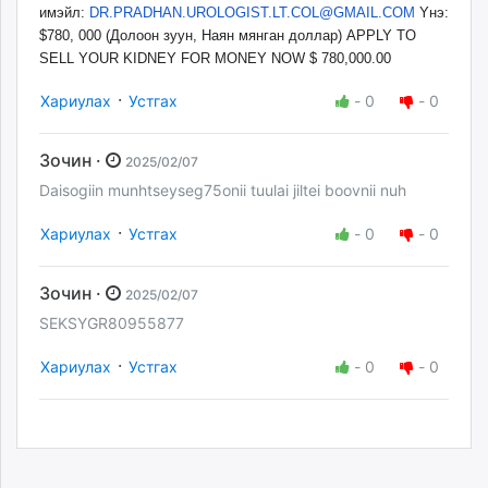
имэйл:
DR.PRADHAN.UROLOGIST.LT.COL@
GMAIL.COM
Yнэ:
$780, 000 (Долоон зуун, Наян мянган доллар) APPLY TO
SELL YOUR KIDNEY FOR MONEY NOW $ 780,000.00
·
Хариулах
Устгах
-
0
-
0
Зочин ·
2025/02/07
Daisogiin munhtseyseg75onii tuulai jiltei boovnii nuh
·
Хариулах
Устгах
-
0
-
0
Зочин ·
2025/02/07
SEKSYGR80955877
·
Хариулах
Устгах
-
0
-
0