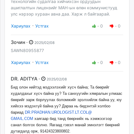
технологийн судалгаа хийчихсэн ордуудын
ашиглалтын лицензийг МАН-ын өлөн коммунистууд
улс нэрээр хураан авна даа. Харж л байгаарай.
·
Хариулах
Устгах
-
0
-
0
Зочин ·
2025/02/08
SAWN80955877
·
Хариулах
Устгах
-
0
-
0
DR. ADITYA ·
2025/02/08
Бид олон нийтэд мэдээлэхийг хүсч байна; Та бөөрийг
худалдахыг хүсч байна уу? Та санхүүгийн хямралын улмаас
бөөрийг зарж борлуулах боломжийг эрэлхийлж байна уу, юу
хийхээ мэдэхгүй байна уу? Дараа нь бидэнтэй холбоо
бариад
DR.PRADHAN.UROLOGIST.LT.COL@
GMAIL.COM
хаягаар бид танд бөөрнийх нь хэмжээгээр
санал болгох болно. Яагаад гэвэл манай эмнэлэгт бөөрний
дутагдалд орж, 91424323800802.