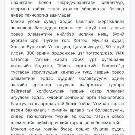
цахилгаан болон гибрид-цахилгаан хөдөлгүүр,
unuudur.mn
өвөрмөц хайлш зэрэг ухаалаг үйлдвэрлэл болоод
isee.mn
өндөр технологид ашигладаг.
mglradio.com
Манай улсын хувьд Эрдэс баялгийн мэргэжлийн
зөвлөлөөр батлагдсан гурван сая гаруй тонн газрын
fact.mn
ховор элементийн нийлбэр ислийн нөөц бүхий
itoim.mn
зургаан орд (Лугийн гол, Хотгор, Мушгиа худаг,
tumen.mn
Халзан Бүрэгтэй, Улаан дэл, Цагаанчулуут), 80 гаруй
shuum.mn
илрэл, 300 орчим эрдэсжсэн цэг тогтоогджээ. УИХ
times.mn
баталсан “Алсын хараа 2050” урт хугацааны
хөгжлийн бодлого, “Шинэ сэргэлтийн бодлого”-д
tvmongolia.mn
тусгасан зорилтуудыг хангахын тулд газрын ховор
mass.mn
элементийн эрдэс хүдрийг боловсруулж эдийн
unegui.mn
засгийн эргэлтэд оруулах шаардлага тулгарч
assa.mn
байгаатай холбогдуулан газрын ховор элемент
toim.mn
агуулсан эрдэс хүдрийг сонгомол арга технологиор
tac.mn
баяжуулах шаардлагатай болж байна. Улмаар гарган
авсан баяжмалыг химийн аргаар гүн боловсруулж,
paparazzi.mn
өндөр технологийн түүхий эд болох газрын ховор
unread.today
элементийн нийлбэр ислийг гарган авах боломжтой.
Монгол орны говийн бүсэд орших Мушгиа худаг,