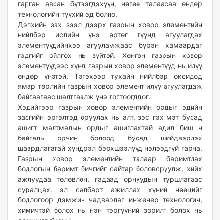
гарган авсан бүтээгдэхүүн, нөгөө талаасаа өндөр
технологийн түүхий эд болно.
Дэлхийн зах зээл дээрх газрын ховор элементийн
нийлбэр ислийн үнэ өртөг түүнд агуулагдах
элементүүдийнхээ агууламжаас бүрэн хамаардаг
гэдгийг ойлгох нь зүйтэй. Хөнгөн газрын ховор
элементүүдээс хүнд газрын ховор элементүүд нь илүү
өндөр үнэтэй. Тэгэхээр тухайн нийлбэр оксидод
ямар төрлийн газрын ховор элемент илүү агуулагдаж
байгаагаас шалтгаалж үнэ тогтоогддог.
Хэдийгээр газрын ховор элементийн ордыг эдийн
засгийн эргэлтэд оруулах нь алт, зэс гэх мэт бусад
ашигт малтмалын ордыг ашиглахтай адил биш ч
байгаль орчин болоод бусад шийдвэрлэх
шаардлагатай хүндрэл бэрхшээлүүд нэлээдгүй гарна.
Газрын ховор элементийн талаар баримтлах
бодлогын баримт бичгийг сайтар боловсруулж, хийх
ажлуудаа төлөвлөн, гадаад орнуудын туршлагаас
суралцах, эл салбарт ажиллах хүний нөөцийг
бодлогоор дэмжин чадварлаг инженер технологич,
химичтэй болох нь нэн тэргүүний зорилт болох нь