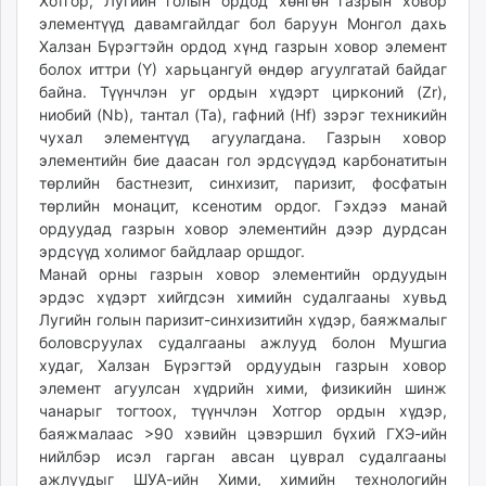
Хотгор, Лугийн голын ордод хөнгөн газрын ховор
элементүүд давамгайлдаг бол баруун Монгол дахь
Халзан Бүрэгтэйн ордод хүнд газрын ховор элемент
болох иттри (Y) харьцангуй өндөр агуулгатай байдаг
байна. Түүнчлэн уг ордын хүдэрт цирконий (Zr),
ниобий (Nb), тантал (Ta), гафний (Hf) зэрэг техникийн
чухал элементүүд агуулагдана. Газрын ховор
элементийн бие даасан гол эрдсүүдэд карбонатитын
төрлийн бастнезит, синхизит, паризит, фосфатын
төрлийн монацит, ксенотим ордог. Гэхдээ манай
ордуудад газрын ховор элементийн дээр дурдсан
эрдсүүд холимог байдлаар оршдог.
Манай орны газрын ховор элементийн ордуудын
эрдэс хүдэрт хийгдсэн химийн судалгааны хувьд
Лугийн голын паризит-синхизитийн хүдэр, баяжмалыг
боловсруулах судалгааны ажлууд болон Мушгиа
худаг, Халзан Бүрэгтэй ордуудын газрын ховор
элемент агуулсан хүдрийн хими, физикийн шинж
чанарыг тогтоох, түүнчлэн Хотгор ордын хүдэр,
баяжмалаас >90 хэвийн цэвэршил бүхий ГХЭ-ийн
нийлбэр исэл гарган авсан цуврал судалгааны
ажлуудыг ШУА-ийн Хими, химийн технологийн