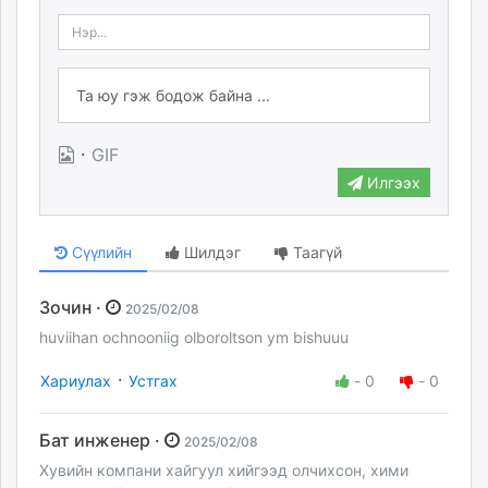
·
GIF
Илгээх
Сүүлийн
Шилдэг
Таагүй
Зочин ·
2025/02/08
huviihan ochnooniig olboroltson ym bishuuu
·
Хариулах
Устгах
-
0
-
0
Бат инженер ·
2025/02/08
Хувийн компани хайгуул хийгээд олчихсон, хими