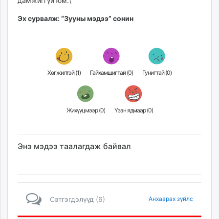
дамжиггүй юм.\
Эх сурвалж: “Зууны мэдээ” сонин
Хөгжилтэй (
1
)
Гайхамшигтай (
0
)
Гунигтай (
0
)
Жихүүцмээр (
0
)
Үзэн ядмаар (
0
)
Энэ мэдээ таалагдаж байвал
Сэтгэгдэлүүд (6)
Анхаарах зүйлс