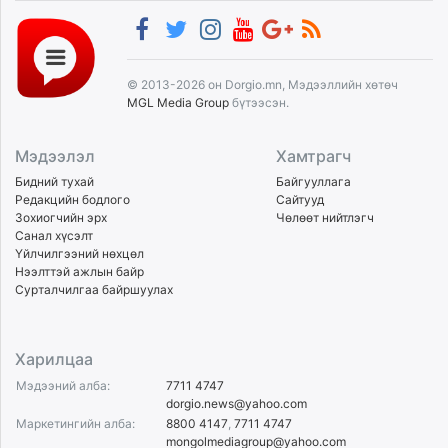
© 2013-2026 он Dorgio.mn, Мэдээллийн хөтөч
MGL Media Group
бүтээсэн.
Мэдээлэл
Хамтрагч
Бидний тухай
Байгууллага
Редакцийн бодлого
Сайтууд
Зохиогчийн эрх
Чөлөөт нийтлэгч
Санал хүсэлт
Үйлчилгээний нөхцөл
Нээлттэй ажлын байр
Сурталчилгаа байршуулах
Харилцаа
Мэдээний алба:
7711 4747
dorgio.news@yahoo.com
Маркетингийн алба:
8800 4147
,
7711 4747
mongolmediagroup@yahoo.com