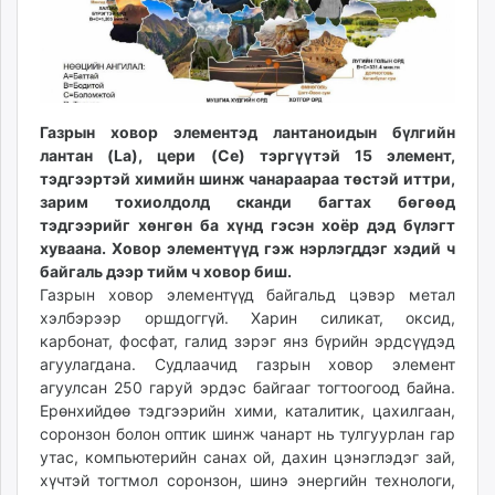
ikon.mn
mnb.mn
Livetv.mn
Eguur.mn
24tsag.mn
Газрын ховор элементэд лантаноидын бүлгийн
лантан (La), цери (Ce) тэргүүтэй 15 элемент,
shuud.mn
тэдгээртэй химийн шинж чанараараа төстэй иттри,
eagle.mn
зарим тохиолдолд сканди багтах бөгөөд
ergelt.mn
тэдгээрийг хөнгөн ба хүнд гэсэн хоёр дэд бүлэгт
zarig.mn
хуваана. Ховор элементүүд гэж нэрлэгддэг хэдий ч
today.mn
байгаль дээр тийм ч ховор биш.
zuv.mn
Газрын ховор элементүүд байгальд цэвэр метал
хэлбэрээр оршдоггүй. Харин силикат, оксид,
mminfo.mn
карбонат, фосфат, галид зэрэг янз бүрийн эрдсүүдэд
ugluu.mn
агуулагдана. Судлаачид газрын ховор элемент
urlag.mn
агуулсан 250 гаруй эрдэс байгааг тогтоогоод байна.
unen.mn
Ерөнхийдөө тэдгээрийн хими, каталитик, цахилгаан,
asu.mn
соронзон болон оптик шинж чанарт нь тулгуурлан гар
утас, компьютерийн санах ой, дахин цэнэглэдэг зай,
shudarga.mn
хүчтэй тогтмол соронзон, шинэ энергийн технологи,
shuurhai.mn