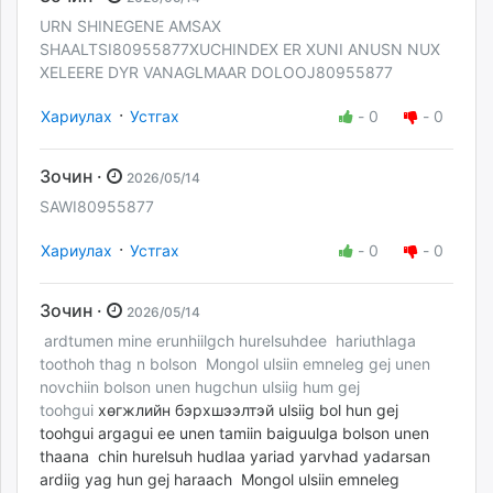
URN SHINEGENE AMSAX
SHAALTSI80955877XUCHINDEX ER XUNI ANUSN NUX
XELEERE DYR VANAGLMAAR DOLOOJ80955877
·
Хариулах
Устгах
-
0
-
0
Зочин ·
2026/05/14
SAWI80955877
·
Хариулах
Устгах
-
0
-
0
Зочин ·
2026/05/14
ardtumen mine erunhiilgch hurelsuhdee hariuthlaga
toothoh thag n bolson Mongol ulsiin emneleg gej unen
novchiin bolson unen hugchun ulsiig hum gej
toohgui
хөгжлийн бэрхшээлтэй ulsiig bol hun gej
toohgui argagui ee unen tamiin baiguulga bolson unen
thaana chin hurelsuh hudlaa yariad yarvhad yadarsan
ardiig yag hun gej haraach Mongol ulsiin emneleg