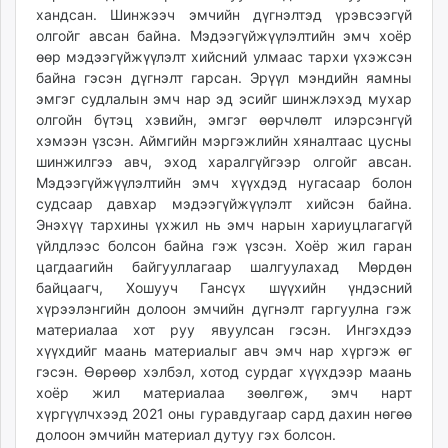
хандсан. Шинжээч эмчийн дүгнэлтэд үрэвсээгүй
олгойг авсан байна. Мэдээгүйжүүлэлтийн эмч хоёр
өөр мэдээгүйжүүлэлт хийсний улмаас тархи үхэжсэн
байна гэсэн дүгнэлт гарсан. Эрүүл мэндийн яамны
эмгэг судлалын эмч нар эд эсийг шинжлэхэд мухар
олгойн бүтэц хэвийн, эмгэг өөрчлөлт илэрсэнгүй
хэмээн үзсэн. Аймгийн мэргэжлийн хяналтаас цусны
шинжилгээ авч, эход харалгүйгээр олгойг авсан.
Мэдээгүйжүүлэлтийн эмч хүүхдэд нугасаар болон
судсаар давхар мэдээгүйжүүлэлт хийсэн байна.
Энэхүү тархины үхжил нь эмч нарын хариуцлагагүй
үйлдлээс болсон байна гэж үзсэн. Хоёр жил гаран
цагдаагийн байгууллагаар шалгуулахад Мөрдөн
байцаагч, Хошууч Гансүх шүүхийн үндэсний
хүрээлэнгийн долоон эмчийн дүгнэлт гаргуулна гэж
материалаа хот руу явуулсан гэсэн. Ингэхдээ
хүүхдийг маань материалыг авч эмч нар хүргэж өг
гэсэн. Өөрөөр хэлбэл, хотод сурдаг хүүхдээр маань
хоёр жил материалаа зөөлгөж, эмч нарт
хүргүүлчхээд 2021 оны гуравдугаар сард дахин нөгөө
долоон эмчийн материал дутуу гэх болсон.