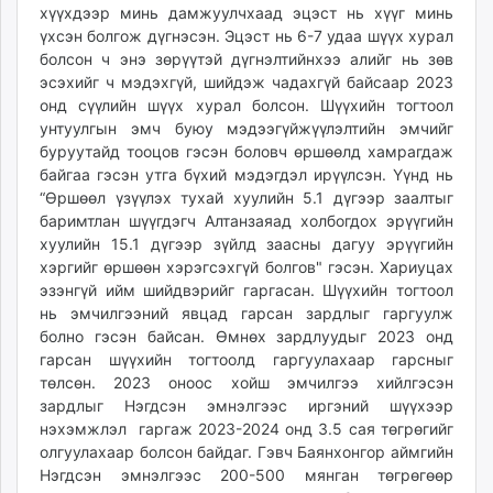
хүүхдээр минь дамжуулчхаад эцэст нь хүүг минь
үхсэн болгож дүгнэсэн. Эцэст нь 6-7 удаа шүүх хурал
болсон ч энэ зөрүүтэй дүгнэлтийнхээ алийг нь зөв
эсэхийг ч мэдэхгүй, шийдэж чадахгүй байсаар 2023
онд сүүлийн шүүх хурал болсон. Шүүхийн тогтоол
унтуулгын эмч буюу мэдээгүйжүүлэлтийн эмчийг
буруутайд тооцов гэсэн боловч өршөөлд хамрагдаж
байгаа гэсэн утга бүхий мэдэгдэл ирүүлсэн. Үүнд нь
“Өршөөл үзүүлэх тухай хуулийн 5.1 дүгээр заалтыг
баримтлан шүүгдэгч Алтанзаяад холбогдох эрүүгийн
хуулийн 15.1 дүгээр зүйлд заасны дагуу эрүүгийн
хэргийг өршөөн хэрэгсэхгүй болгов" гэсэн. Хариуцах
эзэнгүй ийм шийдвэрийг гаргасан. Шүүхийн тогтоол
нь эмчилгээний явцад гарсан зардлыг гаргуулж
болно гэсэн байсан. Өмнөх зардлуудыг 2023 онд
гарсан шүүхийн тогтоолд гаргуулахаар гарсныг
төлсөн. 2023 оноос хойш эмчилгээ хийлгэсэн
зардлыг Нэгдсэн эмнэлгээс иргэний шүүхээр
нэхэмжлэл гаргаж 2023-2024 онд 3.5 сая төгрөгийг
олгуулахаар болсон байдаг. Гэвч Баянхонгор аймгийн
Нэгдсэн эмнэлгээс 200-500 мянган төгрөгөөр