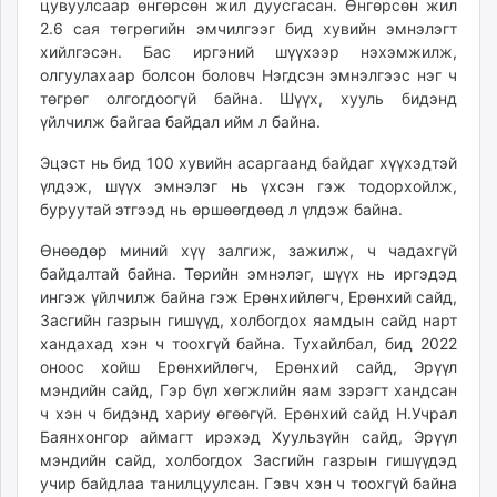
цувуулсаар өнгөрсөн жил дуусгасан. Өнгөрсөн жил
2.6 сая төгрөгийн эмчилгээг бид хувийн эмнэлэгт
хийлгэсэн. Бас иргэний шүүхээр нэхэмжилж,
олгуулахаар болсон боловч Нэгдсэн эмнэлгээс нэг ч
төгрөг олгогдоогүй байна. Шүүх, хууль бидэнд
үйлчилж байгаа байдал ийм л байна.
Эцэст нь бид 100 хувийн асаргаанд байдаг хүүхэдтэй
үлдэж, шүүх эмнэлэг нь үхсэн гэж тодорхойлж,
буруутай этгээд нь өршөөгдөөд л үлдэж байна.
Өнөөдөр миний хүү залгиж, зажилж, ч чадахгүй
байдалтай байна. Төрийн эмнэлэг, шүүх нь иргэдэд
ингэж үйлчилж байна гэж Ерөнхийлөгч, Ерөнхий сайд,
Засгийн газрын гишүүд, холбогдох яамдын сайд нарт
хандахад хэн ч тоохгүй байна. Тухайлбал, бид 2022
оноос хойш Ерөнхийлөгч, Ерөнхий сайд, Эрүүл
мэндийн сайд, Гэр бүл хөгжлийн яам зэрэгт хандсан
ч хэн ч бидэнд хариу өгөөгүй. Ерөнхий сайд Н.Учрал
Баянхонгор аймагт ирэхэд Хуульзүйн сайд, Эрүүл
мэндийн сайд, холбогдох Засгийн газрын гишүүдэд
учир байдлаа танилцуулсан. Гэвч хэн ч тоохгүй байна