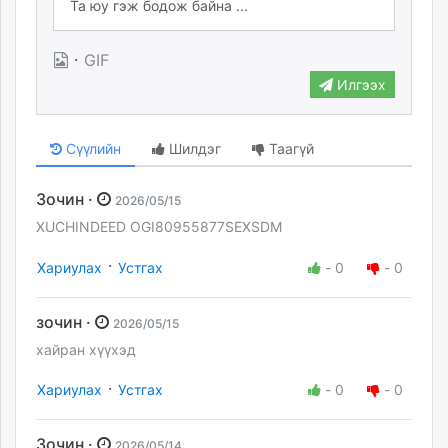
·
GIF
Илгээх
Сүүлийн
Шилдэг
Таагүй
Зочин ·
2026/05/15
XUCHINDEED OGI80955877SEXSDM
·
Хариулах
Устгах
-
0
-
0
зочин ·
2026/05/15
хайран хүүхэд
·
Хариулах
Устгах
-
0
-
0
Зочин ·
2026/05/14