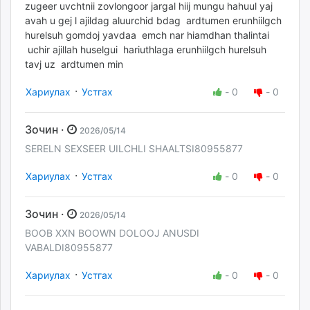
zugeer uvchtnii zovlongoor jargal hiij mungu hahuul yaj
avah u gej l ajildag aluurchid bdag ardtumen erunhiilgch
hurelsuh gomdoj yavdaa emch nar hiamdhan thalintai
uchir ajillah huselgui hariuthlaga erunhiilgch hurelsuh
tavj uz ardtumen min
·
Хариулах
Устгах
-
0
-
0
Зочин ·
2026/05/14
SERELN SEXSEER UILCHLI SHAALTSI80955877
·
Хариулах
Устгах
-
0
-
0
Зочин ·
2026/05/14
BOOB XXN BOOWN DOLOOJ ANUSDI
VABALDI80955877
·
Хариулах
Устгах
-
0
-
0