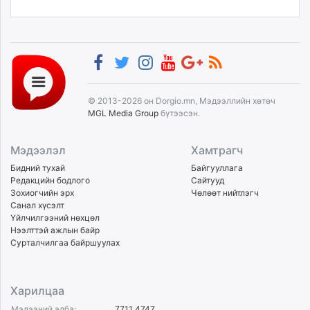
© 2013-2026 он Dorgio.mn, Мэдээллийн хөтөч
MGL Media Group
бүтээсэн.
Мэдээлэл
Хамтрагч
Бидний тухай
Байгууллага
Редакцийн бодлого
Сайтууд
Зохиогчийн эрх
Чөлөөт нийтлэгч
Санал хүсэлт
Үйлчилгээний нөхцөл
Нээлттэй ажлын байр
Сурталчилгаа байршуулах
Харилцаа
Мэдээний алба:
7711 4747