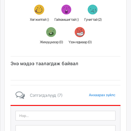
Хөгжилтэй (
)
Гайхамшигтай (
)
Гунигтай (
2
)
Жихүүцмээр (
0
)
Үзэн ядмаар (
0
)
Энэ мэдээ таалагдаж байвал
Сэтгэгдэлүүд (7)
Анхаарах зүйлс