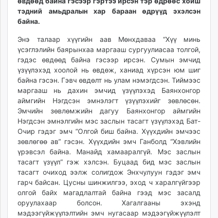
өвдөөд байна гэсээр гэртээ ирсэн тэр өдрөөс хойш
unuudur.mn
тэдний амьдралын хар бараан өдрүүд эхэлсэн
isee.mn
байна.
mglradio.com
Энэ талаар хүүгийн аав Мөнхдаваа “Хүү минь
fact.mn
үсэглэлийн баярынхаа маргааш сургуулиасаа толгой,
itoim.mn
гэдэс өвдөөд байна гэсээр ирсэн. Сумын эмчид
tumen.mn
үзүүлэхэд хоолой нь өвдөж, ханиад хүрсэн юм шиг
байна гэсэн. Гэвч өвдөлт нь улам нэмэгдсэн. Тиймээс
shuum.mn
маргааш нь дахин эмчид үзүүлэхэд Баянхонгор
times.mn
аймгийн Нэгдсэн эмнэлэгт үзүүлэхийг зөвлөсөн.
tvmongolia.mn
Эмчийн зөвлөмжийн дагуу Баянхонгор аймгийн
mass.mn
Нэгдсэн эмнэлгийн мэс заслын тасагт үзүүлэхэд Бат-
unegui.mn
Очир гэдэг эмч “Олгой биш байна. Хүүхдийн эмчээс
зөвлөгөө ав” гэсэн. Хүүхдийн эмч Ганболд “Хэвлийн
assa.mn
үрэвсэл байна. Манайд хамааралгүй. Мэс заслын
toim.mn
тасагт үзүүл” гэж хэлсэн. Буцаад бид мэс заслын
tac.mn
тасагт очиход ээлж солигдож Энхчулуун гэдэг эмч
paparazzi.mn
гарч байсан. Цусны шинжилгээ, эход ч харалгүйгээр
unread.today
олгой байх магадлалтай байна гээд мэс засалд
оруулахаар болсон. Хагалгааны эхэнд
мэдээгүйжүүлэлтийн эмч нугасаар мэдээгүйжүүлэлт