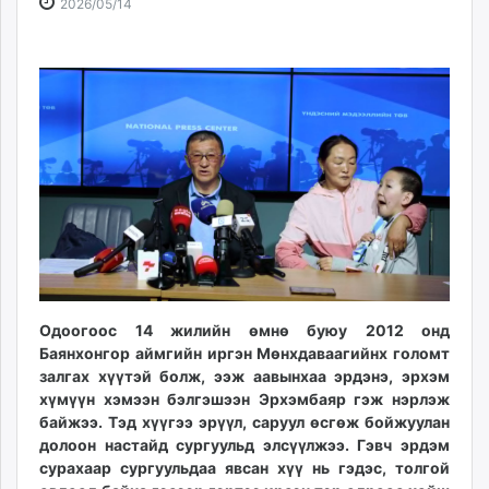
2026-
2026-
2026/05/14
ikon.mn
05-
08-
mnb.mn
14
08
Livetv.mn
10:49:56
02:53:42
Eguur.mn
24tsag.mn
shuud.mn
eagle.mn
ergelt.mn
zarig.mn
today.mn
zuv.mn
mminfo.mn
Одоогоос 14 жилийн өмнө буюу 2012 онд
ugluu.mn
Баянхонгор аймгийн иргэн Мөнхдаваагийнх голомт
urlag.mn
залгах хүүтэй болж, ээж аавынхаа эрдэнэ, эрхэм
хүмүүн хэмээн бэлгэшээн Эрхэмбаяр гэж нэрлэж
unen.mn
байжээ. Тэд хүүгээ эрүүл, саруул өсгөж бойжуулан
asu.mn
долоон настайд сургуульд элсүүлжээ. Гэвч эрдэм
shudarga.mn
сурахаар сургуульдаа явсан хүү нь гэдэс, толгой
shuurhai.mn