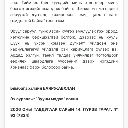
лээ. Тиймээс бид хүүхдийг минь хөл дээр минь
босгож өгөхийг шаардаж байна. Шинжээч эмч нарын
зөрүүтэй дүгнэлт, хохироосон эмч, цагдаа нарт
гомдолтой байна” гэсэн юм.
Эрүүл саруул, гүйж явсан хүүгээ эмчлүүлэх гэж ороод
хөгжлийн бэрхшээлтэй болгож, дээрээс нь хууль
шүүх нь үхсэн хэмээн дүгнэлт үйлдсэн энэ
хариуцлагагүй үйлдэлд хэн хариуцлага хүлээх вэ.
Ардад ээлгүй, танил талдаа үйлчилдэг тогтолцоог
өөрчлөх шаардлага үүссэнийг дээрх иргэдийн
ярианаас харж болохоор байна.
Бямбагэрэлийн БАЯРЖАВХЛАН
Эх сурвалж: “Зууны мэдээ” сонин
2026 ОНЫ ТАВДУГААР САРЫН 14. ПҮРЭВ ГАРАГ. №
92 (7834)