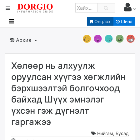
Онцлох
Шинэ
Мэдээллийн
Зар мэдээллийн
Архив
Банк санхүү
Бизнес ААН
Төрийн
Хөлөөр нь алхуулж
Нийслэлийн
оруулсан хүүгээ хөгжлийн
бэрхшээлтэй болгочхоод
dorgio.mn
байхад Шүүх эмнэлэг
Gogo.mn
caak.mn
үхсэн гэж дүгнэлт
news.mn
гаргажээ
zindaa.mn
Baabar.mn
Нийгэм
,
Бусад
tovch.mn