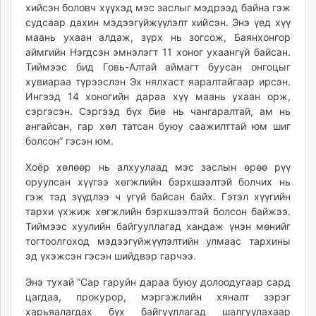
хийсэн боловч хүүхэд мэс заслыг мэдрээд байна гэж
судсаар дахин мэдээгүйжүүлэлт хийсэн. Энэ үед хүү
маань ухаан алдаж, зүрх нь зогсож, Баянхонгор
аймгийн Нэгдсэн эмнэлэгт 11 хоног ухаангүй байсан.
Тиймээс бид Говь-Алтай аймагт буусан онгоцыг
хувиараа түрээслэн Эх нялхаст яаралтайгаар ирсэн.
Ингээд 14 хоногийн дараа хүү маань ухаан орж,
сэргэсэн. Сэргээд бүх бие нь чангаралтай, ам нь
ангайсан, гар хөл татсан буюу саажилттай юм шиг
болсон” гэсэн юм.
Хоёр хөлөөр нь алхуулаад мэс заслын өрөө рүү
оруулсан хүүгээ хөгжлийн бэрхшээлтэй болчих нь
гэж тэд зүүдлээ ч үгүй байсан байх. Гэтэл хүүгийн
тархи үхжиж хөгжлийн бэрхшээлтэй болсон байжээ.
Тиймээс хуулийн байгууллагад хандаж үнэн мөнийг
тогтоолгоход мэдээгүйжүүлэлтийн улмаас тархины
эд үхэжсэн гэсэн шийдвэр гарчээ.
Энэ тухай “Сар гаруйн дараа буюу долоодугаар сард
цагдаа, прокурор, мэргэжлийн хяналт зэрэг
харьяалагдах бүх байгууллагад шалгуулахаар