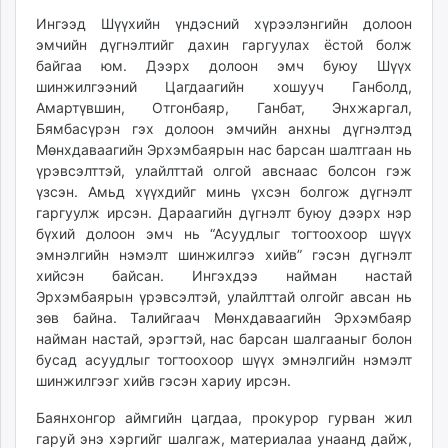
Ингээд Шүүхийн үндэсний хүрээлэнгийн долоон
эмчийн дүгнэлтийг дахин гаргуулах ёстой болж
байгаа юм. Дээрх долоон эмч буюу Шүүх
шинжилгээний Цагдаагийн хошууч Ганболд,
Амартүвшин, Отгонбаяр, Ганбат, Энхжаргал,
Бямбасүрэн гэх долоон эмчийн анхны дүгнэлтэд
Мөнхдаваагийн Эрхэмбаярын нас барсан шалтгаан нь
үрэвсэлттэй, улайлттай олгой авснаас болсон гэж
үзсэн. Амьд хүүхдийг минь үхсэн болгож дүгнэлт
гаргуулж ирсэн. Дараагийн дүгнэлт буюу дээрх нэр
бүхий долоон эмч нь “Асуудлыг тогтоохоор шүүх
эмнэлгийн нэмэлт шинжилгээ хийв” гэсэн дүгнэлт
хийсэн байсан. Ингэхдээ найман настай
Эрхэмбаярын үрэвсэлтэй, улайлттай олгойг авсан нь
зөв байна. Талийгаач Мөнхдаваагийн Эрхэмбаяр
найман настай, эрэгтэй, нас барсан шалгааныг болон
бусад асуудлыг тогтоохоор шүүх эмнэлгийн нэмэлт
шинжилгээг хийв гэсэн хариу ирсэн.
Баянхонгор аймгийн цагдаа, прокурор гурван жил
гаруй энэ хэргийг шалгаж, материалаа унаанд дайж,