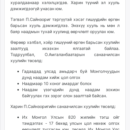
хуралдаанаар хэлэлцэгдэв. Харин түүний эл хууль
unuudur.mn
дэмжигдээгүй унасан юм.
isee.mn
Тэгвэл П.Сайнзориг тэргүүтэй хэсэг гишүүдийн өргөн
mglradio.com
барьсан хууль дэмжигдлээ. Энэхүү хууль нь мөн л
fact.mn
баяр наадмын тухай хуулинд өөрчлөлт оруулах юм.
itoim.mn
tumen.mn
Өөрөөр хэлбэл, хоёр гишүүний өргөн барьсан хуулийн
заалтууд ихээхэн ялгаатай байлаа.
shuum.mn
Тодруулбал, О.Амгаланбаатарын санаачилсан
times.mn
хуулийн төсөлд:
tvmongolia.mn
mass.mn
Гадаадад улсад амьдарч буй Монголчуудын
дунд наадам хийж цол олгох
unegui.mn
Наадмаар 10 хоног амардаг болох
assa.mn
Наадам үзэгчдийн дунд наадам зохион
toim.mn
байгуулах гэх зэрэг олон заалттай байсан.
tac.mn
Харин П.Сайнзоригийн санаачилсан хуулийн төсөлд:
paparazzi.mn
unread.today
Их Монгол Улсын 820 жилийн тэгш ойг
тэмдэглэх - 17 бөхөд улсын цол нөхөж олгох
өөрчлөлт тусгасан юм. төсөлд Их Монгол Улс