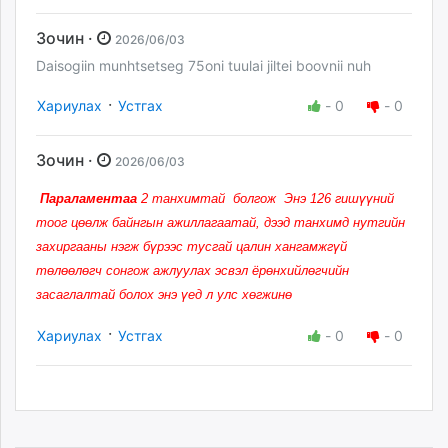
Зочин ·
2026/06/03
Daisogiin munhtsetseg 75oni tuulai jiltei boovnii nuh
·
Хариулах
Устгах
-
0
-
0
Зочин ·
2026/06/03
Параламентаа
2 танхимтай болгож Энэ 126 гишүүний
тоог цөөлж байнгын ажиллагаатай, дээд танхимд нутгийн
захиргааны нэгж бүрээс тусгай цалин хангамжгүй
төлөөлөгч сонгож ажлуулах эсвэл ёрөнхийлөгчийн
засаглалтай болох энэ үед л улс хөгжинө
·
Хариулах
Устгах
-
0
-
0