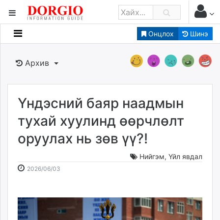
Онцлох
Шинэ
Мэдээллийн
Зар мэдээллийн
Архив
Банк санхүү
Бизнес ААН
Төрийн
Үндэсний баяр наадмын
Нийслэлийн
тухай хуулинд өөрчлөлт
оруулах нь зөв үү?!
dorgio.mn
Gogo.mn
Нийгэм
,
Үйл явдал
caak.mn
2026-
2026-
2026/06/03
news.mn
06-
08-
03
09
zindaa.mn
11:20:22
16:20:13
Baabar.mn
tovch.mn