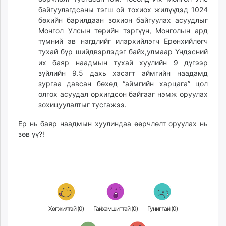
байгуулагдсаны тэгш ой тохиох жилүүдэд 1024
бөхийн барилдаан зохион байгуулах асуудлыг
Монгол Улсын төрийн тэргүүн, Монголын ард
түмний эв нэгдлийг илэрхийлэгч Ерөнхийлөгч
тухай бүр шийдвэрлэдэг байх,улмаар Үндэсний
их баяр наадмын тухай хуулийн 9 дүгээр
зүйлийн 9.5 дахь хэсэгт аймгийн наадамд
зургаа давсан бөхөд “аймгийн харцага” цол
олгох асуудал орхигдсон байгааг нэмж оруулах
зохицуулалтыг тусгажээ.
Ер нь баяр наадмын хуулиндаа өөрчлөлт оруулах нь
зөв үү?!
Хөгжилтэй (
0
)
Гайхамшигтай (
0
)
Гунигтай (
0
)