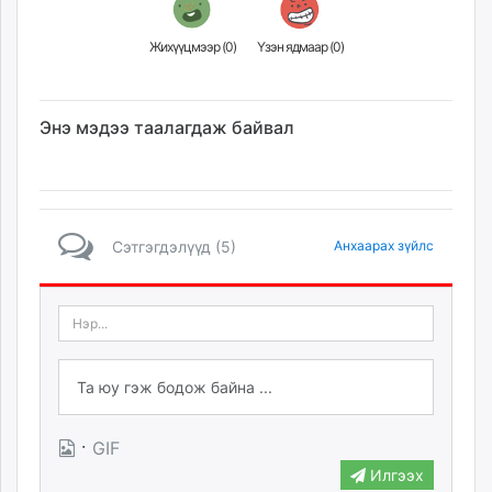
Жихүүцмээр (
0
)
Үзэн ядмаар (
0
)
Энэ мэдээ таалагдаж байвал
Сэтгэгдэлүүд (5)
Анхаарах зүйлс
·
GIF
Илгээх