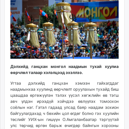
ikon.mn
mnb.mn
Livetv.mn
Eguur.mn
24tsag.mn
shuud.mn
eagle.mn
ergelt.mn
zarig.mn
Дэлхийд ганцхан монгол наадмын тухай хуулиа
today.mn
өөрчлөл талаар хэлэлцээд эхэллээ.
zuv.mn
Угтаа дэлхийд ганцхан хэмээн гайхагддаг
mminfo.mn
наадмынхаа хуулинд өөрчлөлт оруулахын тухайд биш
ugluu.mn
цаашдаа өргөжүүлэн тэлэх үүсэл хөгжлийн өв тэгш
urlag.mn
авч үлдэн ирээдүй хойчдээ өвлүүлэх томоохон
unen.mn
соёлын нэг. Гэтэл гадаад улсад баяр наадам зохион
asu.mn
байгуулагдахад ч бөхийн цол өгдөг болно гэх хуулийн
төслийг УИХ-ын гишүүн О.Амгаланбаатар тэргүүтэй
shudarga.mn
улс төрчид өргөн барьж өчигдөр байнгын хорооны
shuurhai.mn