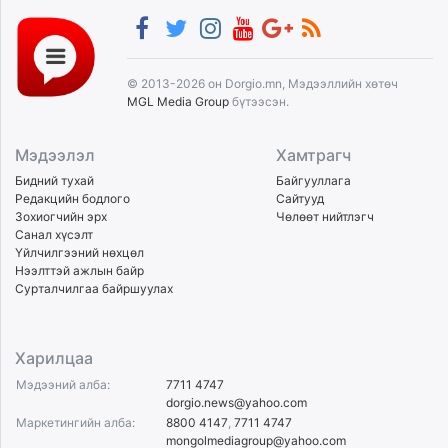
© 2013-2026 он Dorgio.mn, Мэдээллийн хөтөч
MGL Media Group
бүтээсэн.
Мэдээлэл
Хамтрагч
Бидний тухай
Байгууллага
Редакцийн бодлого
Сайтууд
Зохиогчийн эрх
Чөлөөт нийтлэгч
Санал хүсэлт
Үйлчилгээний нөхцөл
Нээлттэй ажлын байр
Сурталчилгаа байршуулах
Харилцаа
Мэдээний алба:
7711 4747
dorgio.news@yahoo.com
Маркетингийн алба:
8800 4147
,
7711 4747
mongolmediagroup@yahoo.com