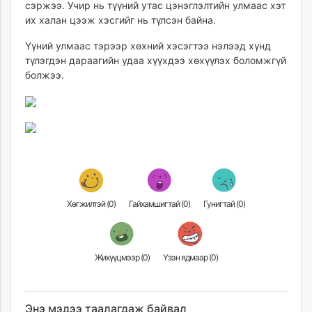
сэржээ. Учир нь түүний утас цэнэглэлтийн улмаас хэт
ikon.mn
их халан цээж хэсгийг нь түлсэн байна.
mnb.mn
Livetv.mn
Үүний улмаас тэрээр хөхний хэсэгтээ нэлээд хүнд
түлэгдэн дараагийн удаа хүүхдээ хөхүүлэх боломжгүй
Eguur.mn
болжээ.
24tsag.mn
shuud.mn
eagle.mn
ergelt.mn
zarig.mn
today.mn
zuv.mn
mminfo.mn
Хөгжилтэй (
0
)
Гайхамшигтай (
0
)
Гунигтай (
0
)
ugluu.mn
urlag.mn
unen.mn
Жихүүцмээр (
0
)
Үзэн ядмаар (
0
)
asu.mn
shudarga.mn
shuurhai.mn
Энэ мэдээ таалагдаж байвал