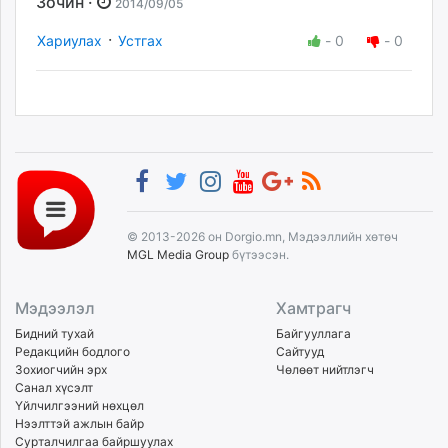
Зочин ·
2014/09/05
·
Хариулах
Устгах
-
0
-
0
© 2013-2026 он Dorgio.mn, Мэдээллийн хөтөч
MGL Media Group
бүтээсэн.
Мэдээлэл
Хамтрагч
Бидний тухай
Байгууллага
Редакцийн бодлого
Сайтууд
Зохиогчийн эрх
Чөлөөт нийтлэгч
Санал хүсэлт
Үйлчилгээний нөхцөл
Нээлттэй ажлын байр
Сурталчилгаа байршуулах