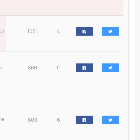
наймдугаар сарын 14-нөөс
ажиллуулж эхэлнэ
уржигдар
1051
4
03
Орон сууц, нийтийн аж ахуй,
авто зам, тохижилт
үйлчилгээний ажилтнуудын
ХАРИЛЦАА хандлагатай
холбоотой ГОМДОЛ их байгааг
дурдлаа
2026/08/06
866
11
ар
Бариста хийх нь залуусын
дунд яагаад трэнд болов
2026/08/06
Өмгөөлөгч Б.Оюунбилэг:
"Урьхан" Б.Чинбат гэж хүн
803
6
06
бизнес хамтрагчаа гүтгэж
хууль хяналтын байгууллагаар
шалгуулж, торны цаана
суулгана гэх мэтээр дарамталдаг