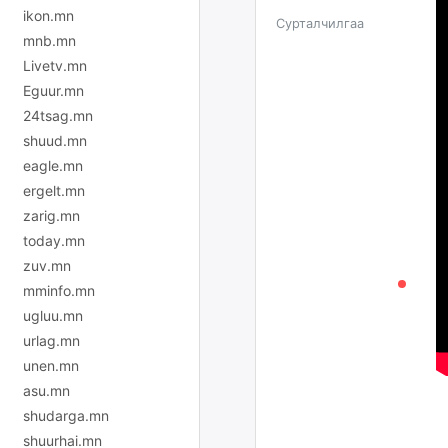
ikon.mn
Сурталчилгаа
mnb.mn
Livetv.mn
Eguur.mn
24tsag.mn
shuud.mn
eagle.mn
ergelt.mn
zarig.mn
today.mn
zuv.mn
mminfo.mn
ugluu.mn
urlag.mn
unen.mn
asu.mn
shudarga.mn
shuurhai.mn