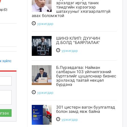
эрхэлдэг иргэд таних
тэмдгийн хүрээгээр
р (
0
)
шатахууныг хязгаарлалтгүй
авах боломжтой
уржигдар
ШИНЭ КЛИП: ДУУЧИН
Д.БОЛД "БАЯРЛАЛАА"
уржигдар
х зүйлс
Б.Пүрэвдагва: Найман
салбарын 103 үйлчилгээний
бүртгэлийг цуцалснаар бизнес
эрхлэхэд таатай нөхцөл
бүрдэнэ
уржигдар
301 цистерн вагон буулгалтад
болон замд явж байна
гээх
уржигдар