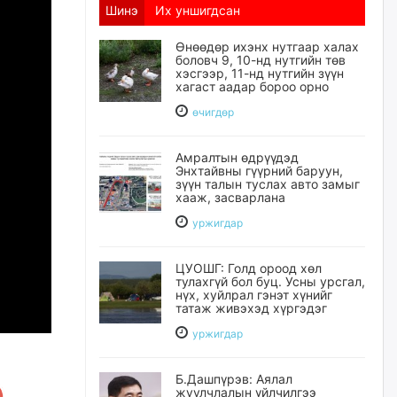
Шинэ
Их уншигдсан
Өнөөдөр ихэнх нутгаар халах
боловч 9, 10-нд нутгийн төв
хэсгээр, 11-нд нутгийн зүүн
хагаст аадар бороо орно
өчигдѳр
Амралтын өдрүүдэд
Энхтайвны гүүрний баруун,
зүүн талын туслах авто замыг
хааж, засварлана
уржигдар
ЦУОШГ: Голд ороод хөл
тулахгүй бол буц. Усны урсгал,
нүх, хуйлрал гэнэт хүнийг
татаж живэхэд хүргэдэг
уржигдар
Б.Дашпүрэв: Аялал
жуулчлалын үйлчилгээ