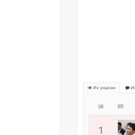
Их уншсан
Их
1