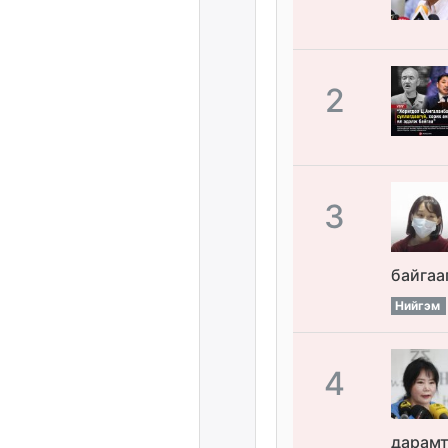
2
3
байгаа
Нийгэм
4
дарамт