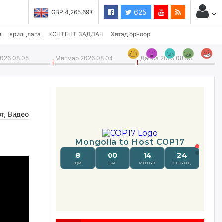
625
GBP 4,265.69₮
USD 3,496.90₮
э
ярилцлага
КОНТЕНТ ЗАДЛАН
Хятад орноор
026 08 05
Мягмар 2026 08 04
Даваа 2026 08 03
өт
,
Видео