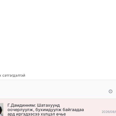
 сэтгэгдэлтэй
Г.Дамдинням: Шатахуунд
оочерлуулж, бухимдуулж байгаадаа
2026/08/
ард иргэдээсээ хүлцэл өчье