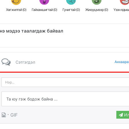
Хөгжилтэй (
0
)
Гайхамшигтай (
0
)
Гунигтай (
0
)
Жихүүцмээр (
0
)
Үзэн ядмаа
нэ мэдээ таалагдаж байвал
Сэтгэгдэл
Анхаара
·
GIF
Ил