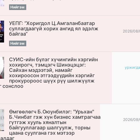
Нийгэм
УЕПГ: “Хоригдол Ц.Амгаланбаатар
cуллагдаагүй хорих ангид ял эдэлж
2026/08/
байгаа“
Нийгэм
СУИС-ийн бүлэг хүчингийн хэргийн
хохирогч, тэмцэгч Шинэцэцэг:
уржигд
Сайхан мэдээтэй, намайг
хохироосон этгээдүүдийн хэргийг
прокуророос шүүх рүү шилжүүлж
г сонслоо
Өмгөөлөгч Б.Оюунбилэг: "Урьхан"
Б.Чинбат гэж хүн бизнес хамтрагчаа
2026/08/
гүтгэж хууль хяналтын
байгууллагаар шалгуулж, торны
цаана суулгана гэх мэтээр
алдаг