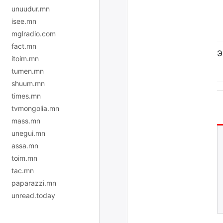
unuudur.mn
isee.mn
mglradio.com
fact.mn
Э
itoim.mn
tumen.mn
shuum.mn
times.mn
tvmongolia.mn
mass.mn
unegui.mn
assa.mn
toim.mn
tac.mn
paparazzi.mn
unread.today