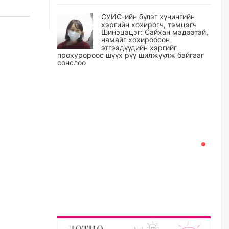
СУИС-ийн бүлэг хүчингийн
хэргийн хохирогч, тэмцэгч
Шинэцэцэг: Сайхан мэдээтэй,
намайг хохироосон
этгээдүүдийн хэргийг
прокуророос шүүх рүү шилжүүлж байгааг
сонслоо
уржигдар
Өчигдрийн байдлаар ₮10000
доош дүнгээр шатахууны
худалдан авалт хийсэн 1500
баримт бүртгэгджээ
уржигдар
Шатахуун олголтыг 50,000
төгрөгөөр хязгаарласныг
нэмэгдүүлж 100,000 төгрөгт
хүргэхээр судалж байгаа
уржигдар