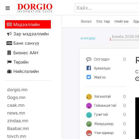
Эхлэл
Улс төр
Нийгэм
Эд
Мэдээллийн
Зар мэдээллийн
Бямба 2026 08
өчигдѳр
Банк санхүү
Бизнес ААН
0
Сэтгэгдэл
Төрийн
Хуваалцах
Нийслэлийн
С
Жиргээ
dorgio.mn
0
Хөгжилтэй
Gogo.mn
caak.mn
0
Гайхамшигтай
news.mn
0
Гунигтай
zindaa.mn
0
Жихүүцмээр
Baabar.mn
0
Үзэн ядмаар
tovch.mn