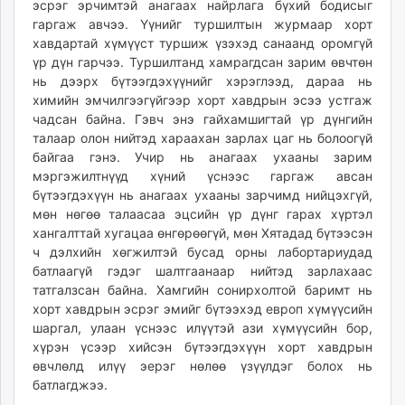
эсрэг эрчимтэй анагаах найрлага бүхий бодисыг
гаргаж авчээ. Үүнийг туршилтын журмаар хорт
хавдартай хүмүүст туршиж үзэхэд санаанд оромгүй
үр дүн гарчээ. Туршилтанд хамрагдсан зарим өвчтөн
нь дээрх бүтээгдэхүүнийг хэрэглээд, дараа нь
химийн эмчилгээгүйгээр хорт хавдрын эсээ устгаж
чадсан байна. Гэвч энэ гайхамшигтай үр дүнгийн
талаар олон нийтэд хараахан зарлах цаг нь болоогүй
байгаа гэнэ. Учир нь анагаах ухааны зарим
мэргэжилтнүүд хүний үснээс гаргаж авсан
бүтээгдэхүүн нь анагаах ухааны зарчимд нийцэхгүй,
мөн нөгөө талаасаа эцсийн үр дүнг гарах хүртэл
хангалттай хугацаа өнгөрөөгүй, мөн Хятадад бүтээсэн
ч дэлхийн хөгжилтэй бусад орны лабортариудад
батлаагүй гэдэг шалтгаанаар нийтэд зарлахаас
татгалзсан байна. Хамгийн сонирхолтой баримт нь
хорт хавдрын эсрэг эмийг бүтээхэд европ хүмүүсийн
шаргал, улаан үснээс илүүтэй ази хүмүүсийн бор,
хүрэн үсээр хийсэн бүтээгдэхүүн хорт хавдрын
өвчлөлд илүү эерэг нөлөө үзүүлдэг болох нь
батлагджээ.