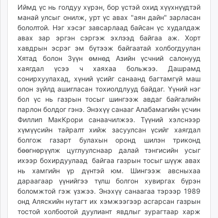
Иймд үс нь голдуу хүрэн, бор үстэй охид хүүхнүүдтэй
манай улсыг онилж, урт үс авах "аян дайн" зарласан
бололтой. Нэг хэсэг завсарлаад байсан үс худалдаж
авах зар эргэн сэргэж эхлээд байгаа аж. Хорт
хавдрын эсрэг эм бүтээж байгаатай холбогдуулан
Хятад болон Зүүн өмнөд Азийн үсчний салонууд
хаягдал үсээ ч хаяхаа больжээ. Дашрамд
сонирхуулахад, хүний үсийг санаанд багтамгүй маш
олон зүйлд ашигласан тохиолдлууд байдаг. Үүний нэг
бол үс нь газрын тосыг шингээж авдаг байгалийн
парлон болдог гэнэ. Энэхүү санааг Алабамагийн үсчин
Филлип МакКрори санаачилжээ. Түүний хэлснээр
хүмүүсийн тайралт хийж засуулсан үсийг хаягдал
болгож газарт булахын оронд шилэн триконд
бөөгнөрүүлж цуглуулснаар далай тэнгисийн усыг
ихээр бохирдуулаад байгаа газрын тосыг шүүж авах
нь хамгийн үр дүнтэй юм. Шингээж авсныхаа
дараагаар үүнийгээ түлш болгон хувиргах бүрэн
боломжтой гэж үзжээ. Энэхүү санаагаа тэрээр 1989
онд Аляскийн нутагт их хэмжээгээр асгарсан газрын
тостой холбоотой дуулиант явдлыг зурагтаар харж