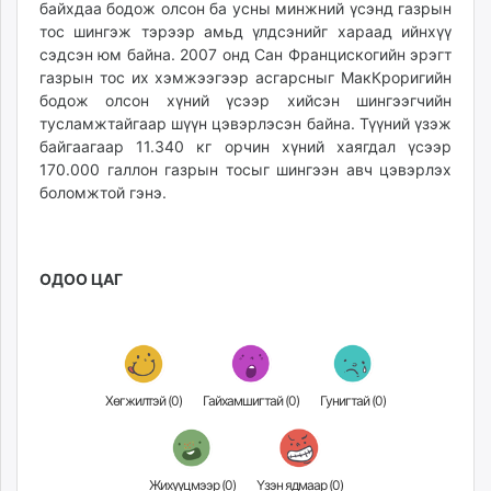
байхдаа бодож олсон ба усны минжний үсэнд газрын
тос шингэж тэрээр амьд үлдсэнийг хараад ийнхүү
сэдсэн юм байна. 2007 онд Сан Францискогийн эрэгт
газрын тос их хэмжээгээр асгарсныг МакКроригийн
бодож олсон хүний үсээр хийсэн шингээгчийн
тусламжтайгаар шүүн цэвэрлэсэн байна. Түүний үзэж
байгаагаар 11.340 кг орчин хүний хаягдал үсээр
170.000 галлон газрын тосыг шингээн авч цэвэрлэх
боломжтой гэнэ.
ОДОО ЦАГ
Хөгжилтэй (
0
)
Гайхамшигтай (
0
)
Гунигтай (
0
)
Жихүүцмээр (
0
)
Үзэн ядмаар (
0
)