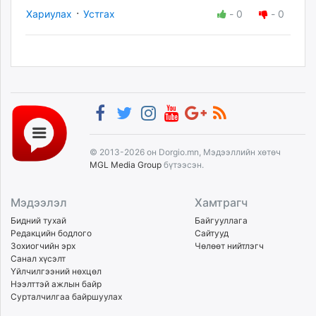
·
Хариулах
Устгах
-
0
-
0
© 2013-2026 он Dorgio.mn, Мэдээллийн хөтөч
MGL Media Group
бүтээсэн.
Мэдээлэл
Хамтрагч
Бидний тухай
Байгууллага
Редакцийн бодлого
Сайтууд
Зохиогчийн эрх
Чөлөөт нийтлэгч
Санал хүсэлт
Үйлчилгээний нөхцөл
Нээлттэй ажлын байр
Сурталчилгаа байршуулах