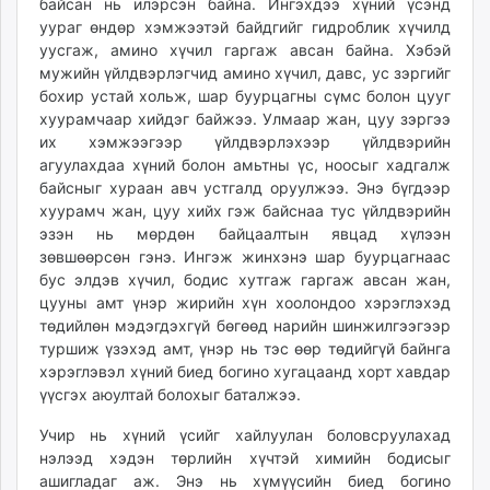
байсан нь илэрсэн байна. Ингэхдээ хүний үсэнд
уураг өндөр хэмжээтэй байдгийг гидроблик хүчилд
уусгаж, амино хүчил гаргаж авсан байна. Хэбэй
мужийн үйлдвэрлэгчид амино хүчил, давс, ус зэргийг
бохир устай хольж, шар буурцагны сүмс болон цууг
хуурамчаар хийдэг байжээ. Улмаар жан, цуу зэргээ
их хэмжээгээр үйлдвэрлэхээр үйлдвэрийн
агуулахдаа хүний болон амьтны үс, ноосыг хадгалж
байсныг хураан авч устгалд оруулжээ. Энэ бүгдээр
хуурамч жан, цуу хийх гэж байснаа тус үйлдвэрийн
эзэн нь мөрдөн байцаалтын явцад хүлээн
зөвшөөрсөн гэнэ. Ингэж жинхэнэ шар буурцагнаас
бус элдэв хүчил, бодис хутгаж гаргаж авсан жан,
цууны амт үнэр жирийн хүн хоолондоо хэрэглэхэд
төдийлөн мэдэгдэхгүй бөгөөд нарийн шинжилгээгээр
туршиж үзэхэд амт, үнэр нь тэс өөр төдийгүй байнга
хэрэглэвэл хүний биед богино хугацаанд хорт хавдар
үүсгэх аюултай болохыг баталжээ.
Учир нь хүний үсийг хайлуулан боловсруулахад
нэлээд хэдэн төрлийн хүчтэй химийн бодисыг
ашигладаг аж. Энэ нь хүмүүсийн биед богино