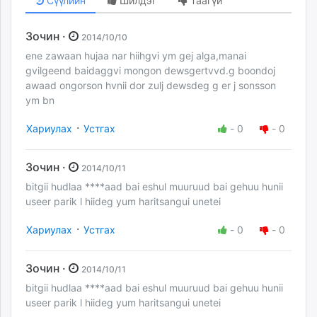
Сүүлийн
Шилдэг
Таагүй
Зочин ·
2014/10/10
ene zawaan hujaa nar hiihgvi ym gej alga,manai
gvilgeend baidaggvi mongon dewsgertvvd.g boondoj
awaad ongorson hvnii dor zulj dewsdeg g er j sonsson
ym bn
·
Хариулах
Устгах
-
0
-
0
Зочин ·
2014/10/11
bitgii hudlaa ****aad bai eshul muuruud bai gehuu hunii
useer parik l hiideg yum haritsangui unetei
·
Хариулах
Устгах
-
0
-
0
Зочин ·
2014/10/11
bitgii hudlaa ****aad bai eshul muuruud bai gehuu hunii
useer parik l hiideg yum haritsangui unetei