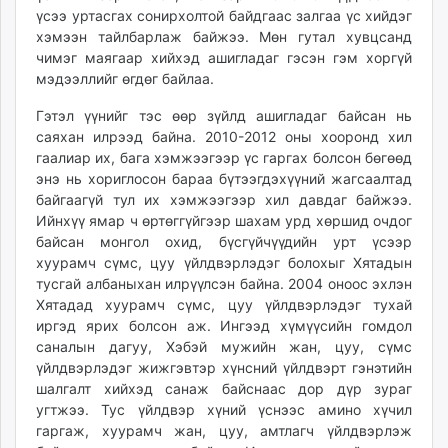
үсээ уртасгах сонирхолтой байдгаас залгаа үс хийдэг
unuudur.mn
хэмээн тайлбарлаж байжээ. Мөн гутал хувцсанд
isee.mn
чимэг маягаар хийхэд ашигладаг гэсэн гэм хоргүй
mglradio.com
мэдээллийг өгдөг байлаа.
fact.mn
Гэтэл үүнийг тэс өөр зүйлд ашигладаг байсан нь
itoim.mn
саяхан илрээд байна. 2010-2012 оны хооронд хил
tumen.mn
гаалиар их, бага хэмжээгээр үс гаргах болсон бөгөөд
shuum.mn
энэ нь хориглосон бараа бүтээгдэхүүний жагсаалтад
times.mn
байгаагүй тул их хэмжээгээр хил давдаг байжээ.
tvmongolia.mn
Ийнхүү ямар ч өртөггүйгээр шахам урд хөршид очдог
байсан монгол охид, бүсгүйчүүдийн урт үсээр
mass.mn
хуурамч сүмс, цуу үйлдвэрлэдэг болохыг Хятадын
unegui.mn
тусгай албаныхан илрүүлсэн байна. 2004 оноос эхлэн
assa.mn
Хятадад хуурамч сүмс, цуу үйлдвэрлэдэг тухай
toim.mn
иргэд ярих болсон аж. Ингээд хүмүүсийн гомдол
tac.mn
саналын дагуу, Хэбэй мужийн жан, цуу, сүмс
paparazzi.mn
үйлдвэрлэдэг жижгэвтэр хүнсний үйлдвэрт гэнэтийн
шалгалт хийхэд санаж байснаас дор дүр зураг
unread.today
угтжээ. Тус үйлдвэр хүний үснээс амино хүчил
гаргаж, хуурамч жан, цуу, амтлагч үйлдвэрлэж