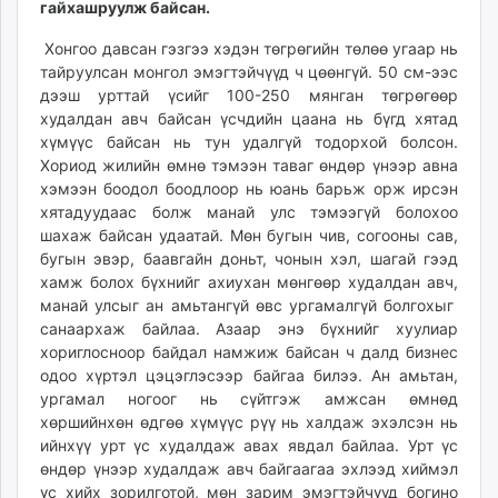
гайхашруулж байсан.
ikon.mn
mnb.mn
Хонгоо давсан гэзгээ хэдэн төгрөгийн төлөө угаар нь
тайруулсан монгол эмэгтэйчүүд ч цөөнгүй. 50 см-ээс
Livetv.mn
дээш урттай үсийг 100-250 мянган төгрөгөөр
Eguur.mn
худалдан авч байсан үсчдийн цаана нь бүгд хятад
24tsag.mn
хүмүүс байсан нь тун удалгүй тодорхой болсон.
shuud.mn
Хориод жилийн өмнө тэмээн таваг өндөр үнээр авна
eagle.mn
хэмээн боодол боодлоор нь юань барьж орж ирсэн
ergelt.mn
хятадуудаас болж манай улс тэмээгүй болохоо
шахаж байсан удаатай. Мөн бугын чив, согооны сав,
zarig.mn
бугын эвэр, баавгайн доньт, чонын хэл, шагай гээд
today.mn
хамж болох бүхнийг ахиухан мөнгөөр худалдан авч,
zuv.mn
манай улсыг ан амьтангүй өвс ургамалгүй болгохыг
mminfo.mn
санаархаж байлаа. Азаар энэ бүхнийг хуулиар
ugluu.mn
хориглосноор байдал намжиж байсан ч далд бизнес
одоо хүртэл цэцэглэсээр байгаа билээ. Ан амьтан,
urlag.mn
ургамал ногоог нь сүйтгэж амжсан өмнөд
unen.mn
хөршийнхөн өдгөө хүмүүс рүү нь халдаж эхэлсэн нь
asu.mn
ийнхүү урт үс худалдаж авах явдал байлаа. Урт үс
shudarga.mn
өндөр үнээр худалдаж авч байгаагаа эхлээд хиймэл
shuurhai.mn
үс хийх зорилготой, мөн зарим эмэгтэйчүүд богино