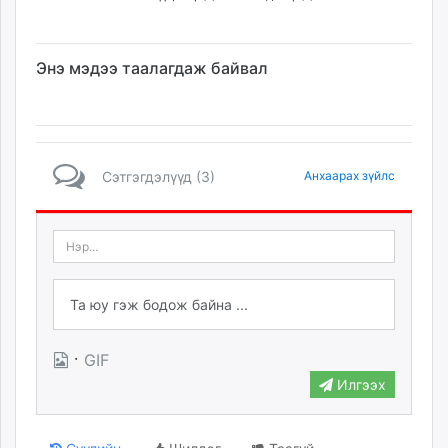
Энэ мэдээ таалагдаж байвал
Сэтгэгдэлүүд (3)
Анхаарах зүйлс
·
GIF
Илгээх