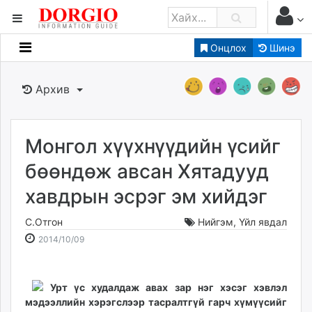
Онцлох
Шинэ
Мэдээллийн
Зар мэдээллийн
Архив
Банк санхүү
Бизнес ААН
Төрийн
Монгол хүүхнүүдийн үсийг
Нийслэлийн
бөөндөж авсан Хятадууд
хавдрын эсрэг эм хийдэг
dorgio.mn
Gogo.mn
С.Отгон
Нийгэм
,
Үйл явдал
caak.mn
2014-
2026-
2014/10/09
news.mn
10-
08-
09
09
zindaa.mn
16:03:35
02:26:50
Урт үс худалдаж авах зар нэг хэсэг хэвлэл
Baabar.mn
мэдээллийн хэрэгслээр тасралтгүй гарч хүмүүсийг
tovch.mn