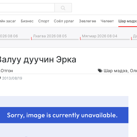
ийн засаг
Бизнес
Спорт
Соёл урлаг
Зөвлөгөө
Чөлөөт
Шар мэдэ
026 08 06
Лхагва 2026 08 05
Мягмар 2026 08 04
Да
Залуу дуучин Эрка
.Отгон
Шар мэдээ
,
Ол
2013-
2026-
2013/08/19
08-
08-
19
07
16:28:20
06:25:06