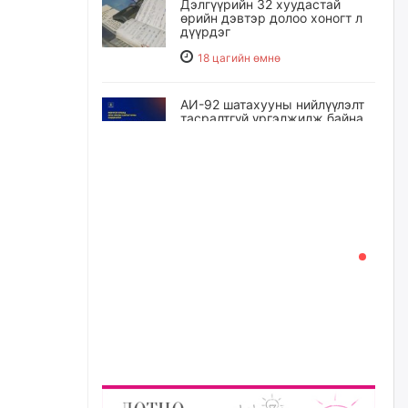
Дэлгүүрийн 32 хуудастай
өрийн дэвтэр долоо хоногт л
дүүрдэг
18 цагийн өмнө
АИ-92 шатахууны нийлүүлэлт
тасралтгүй үргэлжилж байна
18 цагийн өмнө
I ангийн цахим бүртгэл энэ
сарын 17-ноос эхэлнэ
19 цагийн өмнө
Үндсэн хууль зөрчсөн
Х.Булгантуяа, үндэсний эв
нэгдэлд харшилсан
М.Нарантуяа-Нара нарт хэзээ
хариуцлага тооцох вэ?
19 цагийн өмнө