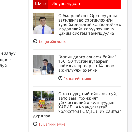
Шинэ
Их уншигдсан
С.Амарсайхан: Орон сууцны
залилангаас сэргийлэхийн
тулд барилгатай холбоотой бүх
мэдээллийг харуулах шинэ
цахим систем танилцуулна
14 цагийн өмнө
ан залуу
“Хотын дарга сонсож байна”
онцолж
150150 тусгай дугаарыг
 буй
наймдугаар сарын 14-нөөс
ажиллуулж эхэлнэ
14 цагийн өмнө
Орон сууц, нийтийн аж ахуй,
авто зам, тохижилт
үйлчилгээний ажилтнуудын
ХАРИЛЦАА хандлагатай
холбоотой ГОМДОЛ их байгааг
дурдлаа
15 цагийн өмнө