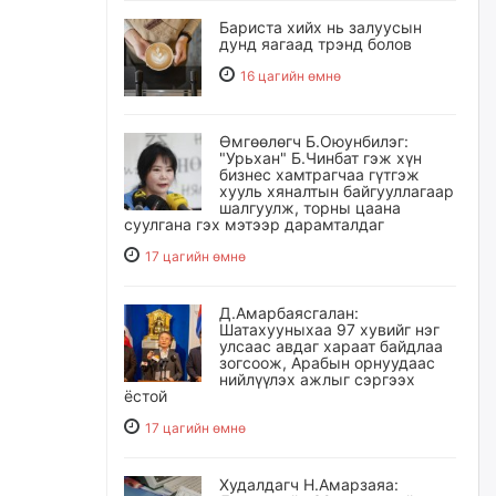
Бариста хийх нь залуусын
дунд яагаад трэнд болов
16 цагийн өмнө
Өмгөөлөгч Б.Оюунбилэг:
"Урьхан" Б.Чинбат гэж хүн
бизнес хамтрагчаа гүтгэж
хууль хяналтын байгууллагаар
шалгуулж, торны цаана
суулгана гэх мэтээр дарамталдаг
17 цагийн өмнө
Д.Амарбаясгалан:
Шатахууныхаа 97 хувийг нэг
улсаас авдаг хараат байдлаа
зогсоож, Арабын орнуудаас
нийлүүлэх ажлыг сэргээх
ёстой
17 цагийн өмнө
Худалдагч Н.Амарзаяа: