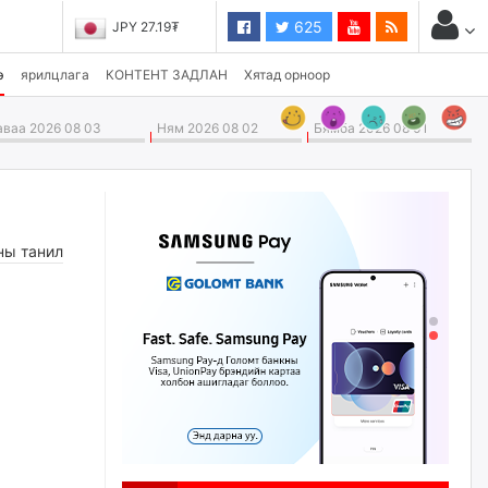
625
JPY 27.19₮
э
ярилцлага
КОНТЕНТ ЗАДЛАН
Хятад орноор
ваа 2026 08 03
Ням 2026 08 02
Бямба 2026 08 01
ны танил