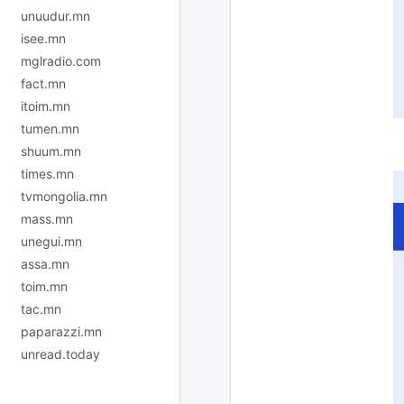
unuudur.mn
isee.mn
mglradio.com
fact.mn
itoim.mn
tumen.mn
shuum.mn
times.mn
tvmongolia.mn
mass.mn
unegui.mn
assa.mn
toim.mn
tac.mn
paparazzi.mn
unread.today