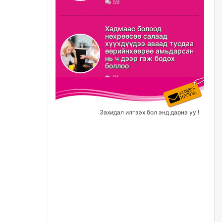
59
ХЗДХ-ын сайд С.Амарсайхан:
Авлигаар авсан хөрөнгийг
Хадмаас болоод
хурааж, нийгмийн сайн
нөхрөөсөө салаад
сайхны хөгжилд зориулах
хүүхдүүдээ аваад тусдаа
бөгөөд үүнийг хэд хэдэн эрх
өөрийнхөөрөө амьдарсан
бүхий байгууллагаас санал авна
нь ч дээр гэж бодох
боллоо
өчигдѳр
91
Шатахууныг олдож байгаа
газраас нь л авч байна. Үнэ
тарифаас илүү хангамж дээр
Захидал илгээх бол энд дарна уу !
анхаарч байна
өчигдѳр
Ц.Будханд: Дүүгээ гараад
ирнэ гэж итгэж хүлээсээр
долоон сарын хугацаа
өнгөрлөө
өчигдѳр
Барилгын салбарын 100