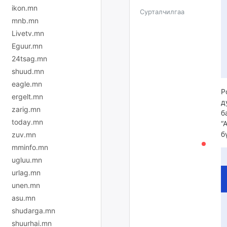
ikon.mn
Сурталчилгаа
mnb.mn
Livetv.mn
Eguur.mn
24tsag.mn
shuud.mn
eagle.mn
Р
ergelt.mn
д
zarig.mn
б
today.mn
“
б
zuv.mn
mminfo.mn
ugluu.mn
urlag.mn
unen.mn
asu.mn
shudarga.mn
shuurhai.mn