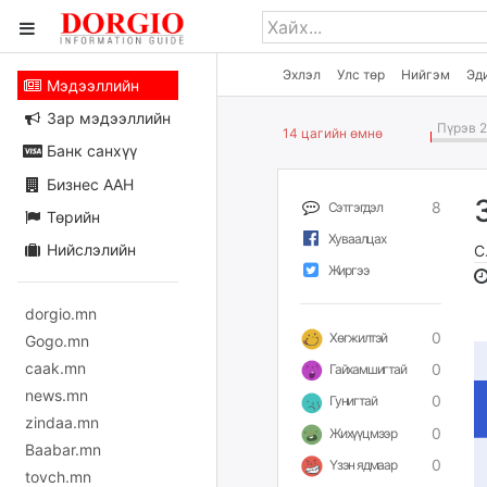
Эхлэл
Улс төр
Нийгэм
Эд
Мэдээллийн
Зар мэдээллийн
Пүрэв 2
14 цагийн өмнө
Банк санхүү
Бизнес ААН
8
Сэтгэгдэл
Төрийн
Хуваалцах
Нийслэлийн
С
Жиргээ
dorgio.mn
0
Хөгжилтэй
Gogo.mn
caak.mn
0
Гайхамшигтай
news.mn
0
Гунигтай
zindaa.mn
0
Жихүүцмээр
Baabar.mn
0
Үзэн ядмаар
tovch.mn