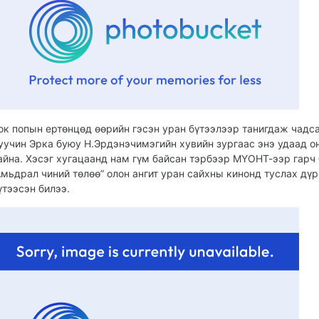
ок попын ертөнцөд өөрийн гэсэн уран бүтээлээр танигдаж чадс
уучин Эрка буюу Н.Эрдэнэчимэгийн хувийн зургаас энэ удаад 
айна. Хэсэг хугацаанд нам гүм байсан тэрбээр МҮОНТ-ээр гарч
Амьдрал чиний төлөө” олон ангит уран сайхны кинонд туслах дүр
үтээсэн билээ.