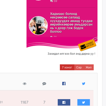
59
ХЗДХ-ын сайд С.Амарсайхан:
Авлигаар авсан хөрөнгийг
Хадмаас болоод
хурааж, нийгмийн сайн
нөхрөөсөө салаад
сайхны хөгжилд зориулах
хүүхдүүдээ аваад тусдаа
бөгөөд үүнийг хэд хэдэн эрх
өөрийнхөөрөө амьдарсан
бүхий байгууллагаас санал авна
нь ч дээр гэж бодох
боллоо
өчигдѳр
91
Шатахууныг олдож байгаа
газраас нь л авч байна. Үнэ
тарифаас илүү хангамж дээр
Захидал илгээх бол энд дарна уу !
анхаарч байна
өчигдѳр
7 хоног
Сар
Жил
Ц.Будханд: Дүүгээ гараад
ирнэ гэж итгэж хүлээсээр
долоон сарын хугацаа
өнгөрлөө
өчигдѳр
1167
7
31
Барилгын салбарын 100