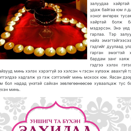
залуудаа хайртай
удаж байгаа юм л д
хоног өнгөрөх туса
хайртай болж ба
мэдэрсэн. Энэ үе
гарлаа. Тэр залу
найз эмэгтэйгээсэ
гэдгийг дуулаад ул
гарган эмэгтэй х
бардам занг хаяж
гэдгээ хэлэх гэт
айзууд минь хэлэх хэрэггүй ээ хэлсэн ч гэсэн хүлээж авахгүй т
этгэлдээ хадгалж үз гэж сэтгэлийг минь мохоох юм. Яасан дээ
м бол надад үнэтэй сайхан зөвлөгөөнөөсөө хуваалцаж тус б
үхэн минь.