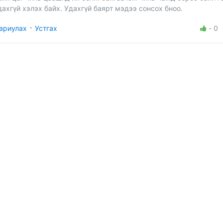
дахгүй хэлэх байх. Удахгүй баярт мэдээ сонсох бноо.
·
ариулах
Устгах
-
0