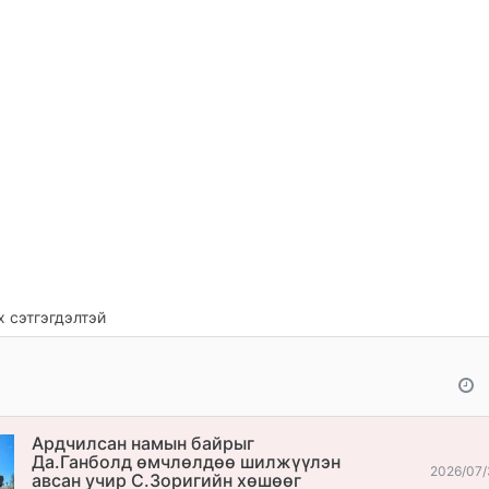
 сэтгэгдэлтэй
Ардчилсан намын байрыг
Да.Ганболд өмчлөлдөө шилжүүлэн
2026/07/
авсан учир С.Зоригийн хөшөөг