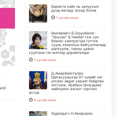
Бариста хийх нь залуусын
дунд яагаад трэнд болов
7 цагийн өмнө
Өмгөөлөгч Б.Оюунбилэг:
"Урьхан" Б.Чинбат гэж хүн
бизнес хамтрагчаа гүтгэж
хууль хяналтын байгууллагаар
шалгуулж, торны цаана
суулгана гэх мэтээр дарамталдаг
7 цагийн өмнө
Д.Амарбаясгалан:
Шатахууныхаа 97 хувийг нэг
улсаас авдаг хараат байдлаа
зогсоож, Арабын орнуудаас
р (
0
)
нийлүүлэх ажлыг сэргээх
ёстой
8 цагийн өмнө
Худалдагч Н.Амарзаяа: