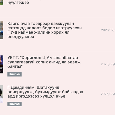
нүүлгэжээ
Карго ачаа тээврээр дамжуулан
сэтгэцэд нөлөөт бодис нэвтрүүлсэн
2026/07/
Г.У-д найман жилийн хорих ял
оногдуулжээ
УЕПГ: “Хоригдол Ц.Амгаланбаатар
cуллагдаагүй хорих ангид ял эдэлж
2026/08/
байгаа“
Нийгэм
Г.Дамдинням: Шатахуунд
оочерлуулж, бухимдуулж байгаадаа
2026/08/
ард иргэдээсээ хүлцэл өчье
Нийгэм