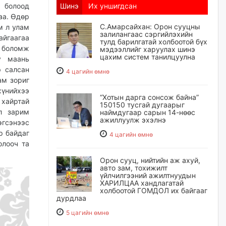
 болоод
Шинэ
Их уншигдсан
аа. Өдөр
С.Амарсайхан: Орон сууцны
м л улам
залилангаас сэргийлэхийн
йгаагаа
тулд барилгатай холбоотой бүх
д боломж
мэдээллийг харуулах шинэ
цахим систем танилцуулна
у маань
э салсан
4 цагийн өмнө
ам зориг
үнийхээ
“Хотын дарга сонсож байна”
 хайртай
150150 тусгай дугаарыг
эл зарим
наймдугаар сарын 14-нөөс
ажиллуулж эхэлнэ
эгсэнээс
р байдаг
4 цагийн өмнө
олооч та
Орон сууц, нийтийн аж ахуй,
авто зам, тохижилт
үйлчилгээний ажилтнуудын
ХАРИЛЦАА хандлагатай
холбоотой ГОМДОЛ их байгааг
дурдлаа
5 цагийн өмнө