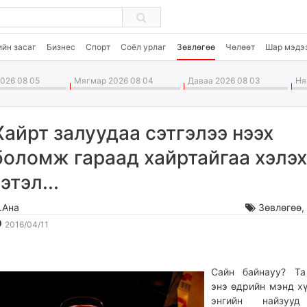
ийн засаг
Бизнес
Спорт
Соёл урлаг
Зөвлөгөө
Чөлөөт
Шар мэдэ
026 08 05
Мягмар 2026 08 04
Даваа 2026 08 03
Ням
Хайрт залуудаа сэтгэлээ нээх
боломж гараад хайртайгаа хэлэх
гэтэл...
.Ана
Зөвлөгөө
2016-
2026-
2016/04/11
04-
08-
11
06
13:15:30
20:34:18
Сайн байнауу? Та
энэ өдрийн мэнд хү
энгийн найзууд