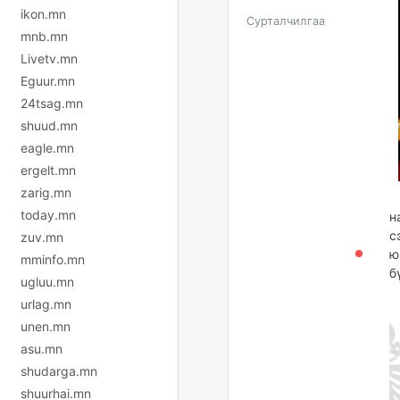
ikon.mn
Сурталчилгаа
mnb.mn
Livetv.mn
Eguur.mn
24tsag.mn
shuud.mn
eagle.mn
ergelt.mn
zarig.mn
today.mn
н
с
zuv.mn
ю
mminfo.mn
б
ugluu.mn
urlag.mn
unen.mn
asu.mn
shudarga.mn
shuurhai.mn