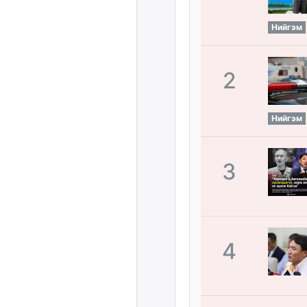
Нийгэм
2
Нийгэм
3
4