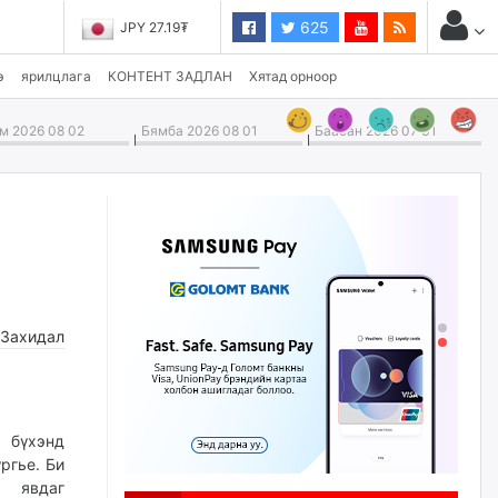
625
JPY 27.19₮
э
ярилцлага
КОНТЕНТ ЗАДЛАН
Хятад орноор
 2026 08 02
Бямба 2026 08 01
Баасан 2026 07 31
,
Захидал
 бүхэнд
ргье. Би
 явдаг