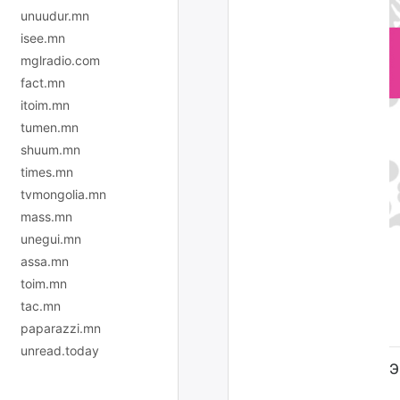
unuudur.mn
isee.mn
mglradio.com
fact.mn
itoim.mn
tumen.mn
shuum.mn
times.mn
tvmongolia.mn
mass.mn
unegui.mn
assa.mn
toim.mn
tac.mn
paparazzi.mn
unread.today
Э