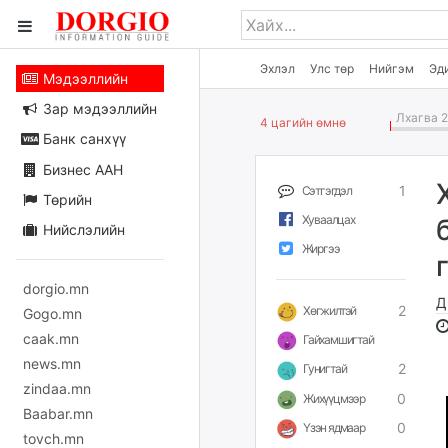
Эхлэл
Улс төр
Нийгэм
Эд
Мэдээллийн
Зар мэдээллийн
Лхагва 2
4 цагийн өмнө
Банк санхүү
Бизнес ААН
1
Сэтгэгдэл
Төрийн
Хуваалцах
Нийслэлийн
Жиргээ
dorgio.mn
Д
2
Хөгжилтэй
Gogo.mn
caak.mn
Гайхамшигтай
news.mn
2
Гунигтай
zindaa.mn
0
Жихүүцмээр
Baabar.mn
0
Үзэн ядмаар
tovch.mn