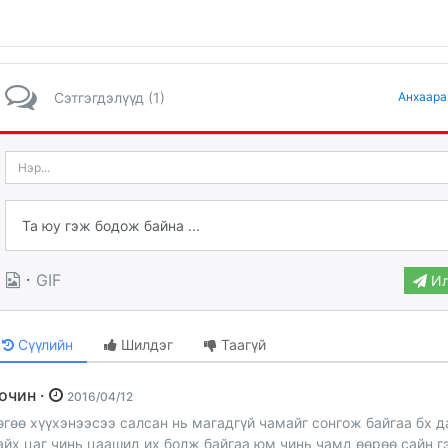
Сэтгэгдэлүүд (1)
Анхаара
·
GIF
Ил
Сүүлийн
Шилдэг
Таагүй
Зочин ·
2016/04/12
өгөө хүүхэнээсээ салсан нь магадгүй чамайг сонгож байгаа бх д
айх цаг чинь цаашид их болж байгаа юм чинь чамд өөрөө сайн г