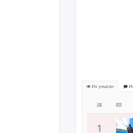
Их уншсан
Их
1