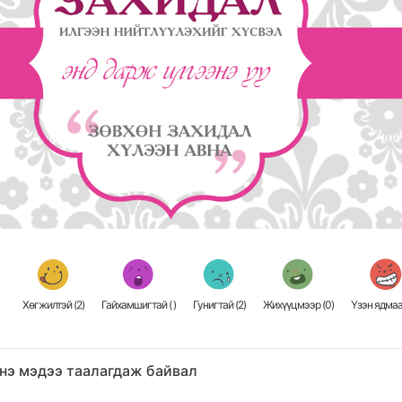
Хөгжилтэй (
2
)
Гайхамшигтай (
)
Гунигтай (
2
)
Жихүүцмээр (
0
)
Үзэн ядмаа
нэ мэдээ таалагдаж байвал