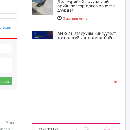
Дэлгүүрийн 32 хуудастай
өрийн дэвтэр долоо хоногт л
дүүрдэг
8 цагийн өмнө
х зүйлс
АИ-92 шатахууны нийлүүлэлт
тасралтгүй үргэлжилж байна
8 цагийн өмнө
I ангийн цахим бүртгэл энэ
сарын 17-ноос эхэлнэ
9 цагийн өмнө
гээх
Үндсэн хууль зөрчсөн
Х.Булгантуяа, үндэсний эв
нэгдэлд харшилсан
М.Нарантуяа-Нара нарт хэзээ
хариуцлага тооцох вэ?
9 цагийн өмнө
аа. Хамт
эдгээ