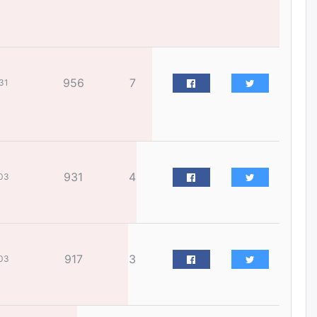
жилийн ойд зориулсан
наадмыг хойшлуулав
өчигдѳр
Монгол Улсад 162 вагон - 9720
956
7
тонн АИ-92 орж иржээ
31
өчигдѳр
Jade Gas: 1.1 тэрбум австрали
долларын санхүүжилтийн
эцсийн гэрээг есдүгээр сард
931
4
байгуулбал Тавантолгойн
03
метан хийн үйлдвэрлэлийн
өрөмдлөгийг 2027 онд эхлүүлнэ
өчигдѳр
Ханын материалд эхний
917
3
03
ээлжийн 6 блок орон сууцны
барилга угсралтын ажил
үргэлжилж байна
өчигдѳр