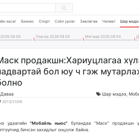
ийн засаг
Бизнес
Спорт
Соёл урлаг
Зөвлөгөө
Чөлөөт
Шар мэдэ
2026 08 06
Лхагва 2026 08 05
Мягмар 2026 08 04
Да
Маск продакшн:Хариуцлагаа хүл
чадвартай бол юу ч гэж мутарл
болно
.Даваа
Шар мэдээ
,
Моб
2013-
2026-
2013/11/06
11-
08-
06
07
18:15:42
14:22:05
нэ удаагийн
"Мобайль ньюс"
буландаа "Маск" продакшн ү
этгүүлчид бичсэн захидлыг онцолж байна.