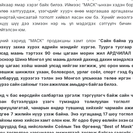
айхаар ямар хэрэг байх билээ. Иймээс “МАСК”-ынхан хэдэн бо
өлөө халтуурдаж, үзэгчдийг хуурч өнөө маргаашаа аргацаах
анартай,чансаатай тоглолт хийвэл яасан юм бэ. Хүнийг инээлгэ
эцүү шүү дээ хэмээн нэр нь үл мэдэгдэх сэтгүүлч бичин 
ийтэлсэн юм.
үний хариуд "МАСК" продакшны хамт олон "
Сайн байна уу
нэхүү захиа хүрэх өдрийн мэндийг хүргэе. Туурга тусгаа
лсад маань тэртээх 90 оны цагаан морин жил АРДЧИЛАЛ 
рснээр Шинэ Монгол улс маань дэлхий дахинд дахин мэндэлсэ
эр цагаас хойш манай улсад нийгэм хөгжиж, улс орон минь
эвшиж шинжлэх ухаан, боловсрол, урлаг соёл, спорт гээд б
албарууд хүрээгээ тэлэн энэ Монгол улсынхаа төлөө иргэн
үрээ сайн сайхныг тээн ажиллаж амьдарч байгаа билээ.
ид ч бас өөрсдийн салбартаа үргэлж тэргүүлэгч байж сайн 
ран бүтээлүүдээ үзэгч түмэндээ толилуулан тоглолт
ариуцлагатай, чанарын өндөр түвшинд хийхийг чармайн аж
дгөө 7 жилийн нүүр үзэж байна. Энэ хугацаанд 17 шоу тоглол
айхны кино хийсэн хамт олон юм. Яг одоо буюу өвлийн эхэн с
дрүүдэд бид нийслэлийн Соёлын Төв Өргөөнд "Best of Mask
оу тоглолтоо үзэгчиддээ амжилттай тоглож байгаа гэдгийг