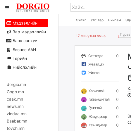
Эхлэл
Улс төр
Нийгэм
Эд
Мэдээллийн
Зар мэдээллийн
Пүрэв 
17 минутын өмнө
Банк санхүү
Бизнес ААН
0
Сэтгэгдэл
Төрийн
Хуваалцах
Нийслэлийн
Жиргээ
dorgio.mn
Х
0
Хөгжилтэй
Gogo.mn
caak.mn
0
Гайхамшигтай
news.mn
0
Гунигтай
zindaa.mn
Э
0
Жихүүцмээр
Baabar.mn
с
0
Үзэн ядмаар
tovch.mn