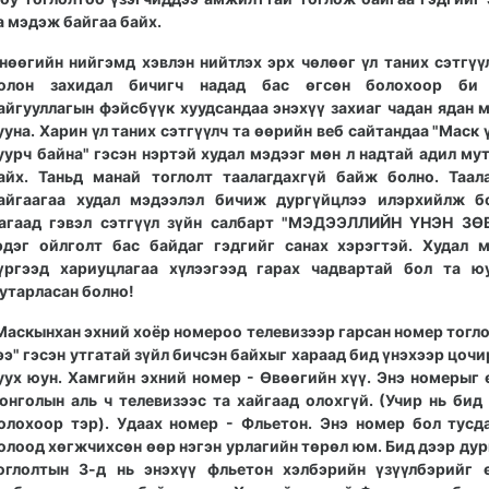
а мэдэж байгаа байх.
нөөгийн нийгэмд хэвлэн нийтлэх эрх чөлөөг үл таних сэтгүү
олон захидал бичигч надад бас өгсөн болохоор би
айгууллагын фэйсбүүк хуудсандаа энэхүү захиаг чадан ядан 
ууна. Харин үл таних сэтгүүлч та өөрийн веб сайтандаа "Маск 
уурч байна" гэсэн нэртэй худал мэдээг мөн л надтай адил му
айх. Таньд манай тоглолт таалагдахгүй байж болно. Таал
айгаагаа худал мэдээлэл бичиж дургүйцлээ илэрхийлж бо
агаад гэвэл сэтгүүл зүйн салбарт "МЭДЭЭЛЛИЙН ҮНЭН ЗӨ
эдэг ойлголт бас байдаг гэдгийг санах хэрэгтэй. Худал 
үргээд хариуцлагаа хүлээгээд гарах чадвартай бол та ю
утарласан болно!
Маскынхан эхний хоёр номероо телевизээр гарсан номер тогл
ээ" гэсэн утгатай зүйл бичсэн байхыг хараад бид үнэхээр цоч
уух юун. Хамгийн эхний номер - Өвөөгийн хүү. Энэ номерыг
онголын аль ч телевизээс та хайгаад олохгүй. (Учир нь бид
олохоор тэр). Удаах номер - Фльетон. Энэ номер бол тусд
олоод хөгжчихсөн өөр нэгэн урлагийн төрөл юм. Бид дээр дур
оглолтын 3-д нь энэхүү фльетон хэлбэрийн үзүүлбэрийг 