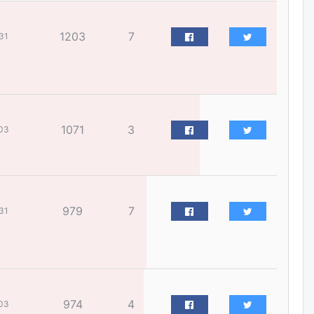
бизнес хамтрагчаа гүтгэж
хууль хяналтын байгууллагаар
шалгуулж, торны цаана
1203
7
31
суулгана гэх мэтээр дарамталдаг
өчигдѳр
Д.Амарбаясгалан:
Шатахууныхаа 97 хувийг нэг
улсаас авдаг хараат байдлаа
1071
3
зогсоож, Арабын орнуудаас
03
нийлүүлэх ажлыг сэргээх
ёстой
өчигдѳр
Худалдагч Н.Амарзаяа:
979
7
31
Дэлгүүрийн 32 хуудастай
өрийн дэвтэр долоо хоногт л
дүүрдэг
өчигдѳр
АИ-92 шатахууны нийлүүлэлт
974
4
тасралтгүй үргэлжилж байна
03