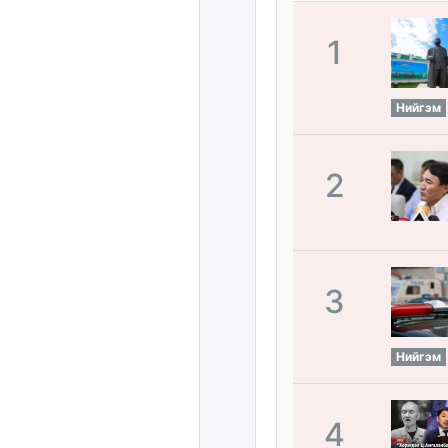
1
Нийгэм
2
3
Нийгэм
4