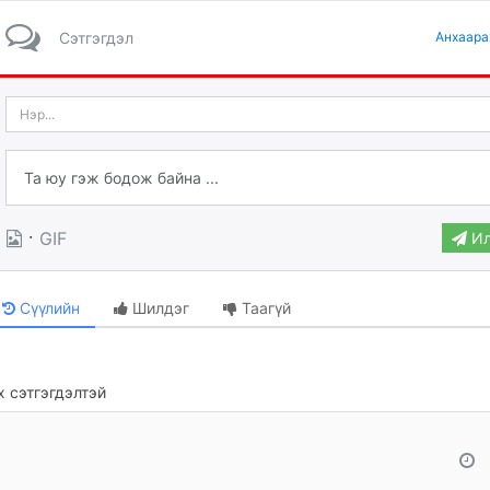
Сэтгэгдэл
Анхаара
·
GIF
Ил
Сүүлийн
Шилдэг
Таагүй
 сэтгэгдэлтэй