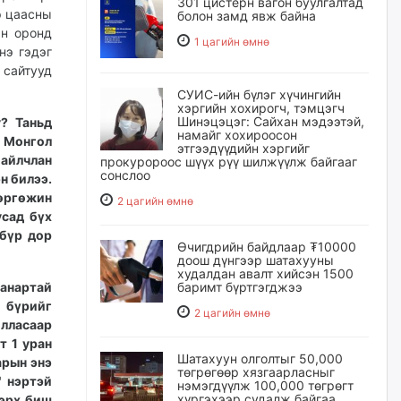
301 цистерн вагон буулгалтад
р цаасны
болон замд явж байна
ын оронд
1 цагийн өмнө
нэ гэдэг
сайтууд
СУИС-ийн бүлэг хүчингийн
хэргийн хохирогч, тэмцэгч
Шинэцэцэг: Сайхан мэдээтэй,
? Таньд
намайг хохироосон
р Монгол
этгээдүүдийн хэргийг
айлчлан
прокуророос шүүх рүү шилжүүлж байгааг
сонслоо
н билээ.
 өргөжин
2 цагийн өмнө
усад бүх
 бүр дор
Өчигдрийн байдлаар ₮10000
доош дүнгээр шатахууны
худалдан авалт хийсэн 1500
чанартай
баримт бүртгэгджээ
 бүрийг
2 цагийн өмнө
илласаар
т 1 уран
Шатахуун олголтыг 50,000
арын энэ
төгрөгөөр хязгаарласныг
" нэртэй
нэмэгдүүлж 100,000 төгрөгт
хүргэхээр судалж байгаа
 эрх биш