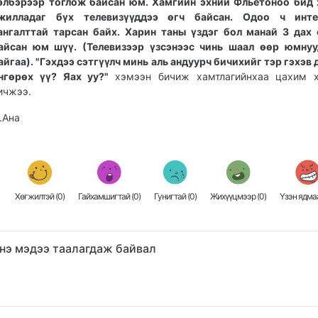
элбэрээр тоглож байсан юм. Хамгийн эхний Фльетоноо бид
жилладаг бүх телевизүүддээ өгч байсан. Одоо ч инте
ангалттай тарсан байх. Харин таны үздэг бол манай 3 дах
айсан юм шүү. (Телевизээр үзсэнээс чинь шаал өөр юмнуу
айгаа). "Гэхдээ сэтгүүлч минь аль андуурч бичихийг тэр гэхэв д
нгөрөх үү? Яах уу?"
хэмээн бичиж хамтлагийнхаа цахим х
ичжээ.
.Ана
Хөгжилтэй (
0
)
Гайхамшигтай (
0
)
Гунигтай (
0
)
Жихүүцмээр (
0
)
Үзэн ядмаа
нэ мэдээ таалагдаж байвал