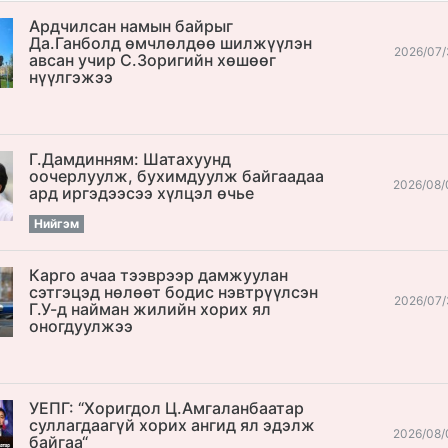
Ардчилсан намын байрыг
Да.Ганболд өмчлөлдөө шилжүүлэн
2026/07/
авсан учир С.Зоригийн хөшөөг
нүүлгэжээ
Г.Дамдинням: Шатахуунд
оочерлуулж, бухимдуулж байгаадаа
2026/08/
ард иргэдээсээ хүлцэл өчье
Нийгэм
Карго ачаа тээврээр дамжуулан
сэтгэцэд нөлөөт бодис нэвтрүүлсэн
2026/07/
Г.У-д найман жилийн хорих ял
оногдуулжээ
УЕПГ: “Хоригдол Ц.Амгаланбаатар
cуллагдаагүй хорих ангид ял эдэлж
2026/08/
байгаа“