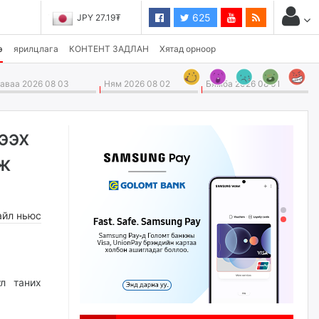
625
JPY 27.19₮
э
ярилцлага
КОНТЕНТ ЗАДЛАН
Хятад орноор
ваа 2026 08 03
Ням 2026 08 02
Бямба 2026 08 01
ээх
аж
айл ньюс
л таних