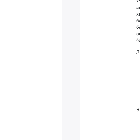
х
а
х
б
б
ө
б
Д
Э