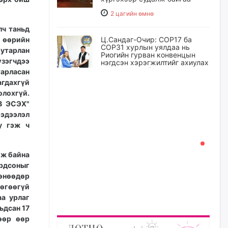
2 цагийн өмнө
лч таньд
 өөрийн
Ц.Сандаг-Очир: COP17 ба
COP31 хурлын уялдаа нь
мутарлан
Риогийн гурван конвенцын
үзэгчдээ
нэгдсэн хэрэгжилтийг ахиулах
чухал алхам болно
тарласан
агдахгүй
3 цагийн өмнө
лохгүй.
В ЭСЭХ"
Замын хөдөлгөөнд оролцож
мэдээлэл
байх үедээ ноцтой зөрчил
у гэж ч
гаргасан жолооч Б-д
хариуцлага тооцож, ажлаас
нь чөлөөлжээ
ож байна
3 цагийн өмнө
ирдсоныг
 өнөөдөр
Нийслэлийн цэцэрлэгт
 өгөөгүй
хамрагдах I шатны бүртгэл
аа урлаг
эхлэхэд ГУРАВ хоног үлдлээ
ьдсан 17
4 цагийн өмнө
өөр өөр