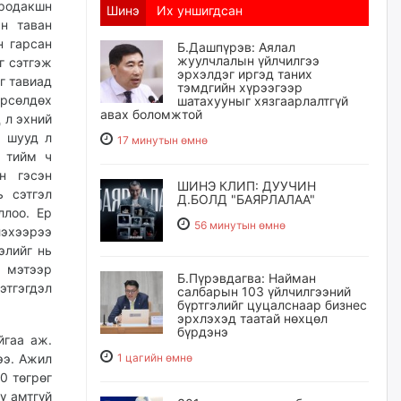
продакшн
Шинэ
Их уншигдсан
ын таван
н гарсан
Б.Дашпүрэв: Аялал
жуулчлалын үйлчилгээ
г сэтгэж
эрхэлдэг иргэд таних
г тавиад
тэмдгийн хүрээгээр
рсөлдөх
шатахууныг хязгаарлалтгүй
авах боломжтой
 л эхний
и шууд л
17 минутын өмнө
ь тийм ч
н гэсэн
ШИНЭ КЛИП: ДУУЧИН
ь сэтгэл
Д.БОЛД "БАЯРЛАЛАА"
ллоо. Ер
56 минутын өмнө
лэхээрээ
элийг нь
э мэтээр
Б.Пүрэвдагва: Найман
тгэгдэл
салбарын 103 үйлчилгээний
бүртгэлийг цуцалснаар бизнес
эрхлэхэд таатай нөхцөл
бүрдэнэ
йгаа аж.
ээ. Ажил
1 цагийн өмнө
0 төгрөг
ү амтгүй