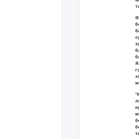
т
Ө
б
б
с
х
б
б
Я
г
х
м
"
л
н
м
б
б
т