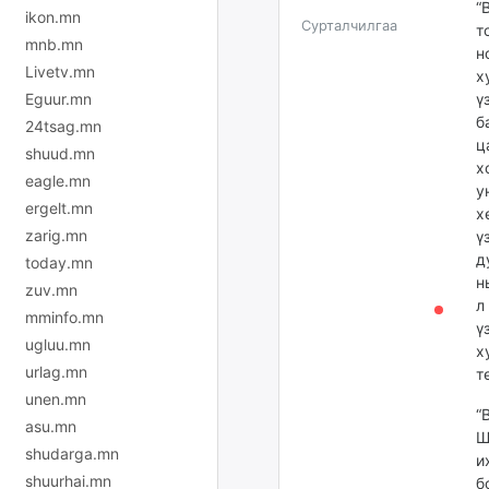
“
ikon.mn
Сурталчилгаа
т
mnb.mn
н
Livetv.mn
х
Eguur.mn
ү
б
24tsag.mn
ц
shuud.mn
х
eagle.mn
у
ergelt.mn
х
zarig.mn
ү
д
today.mn
н
zuv.mn
л
mminfo.mn
ү
ugluu.mn
х
urlag.mn
т
unen.mn
“
asu.mn
Ш
shudarga.mn
и
shuurhai.mn
б