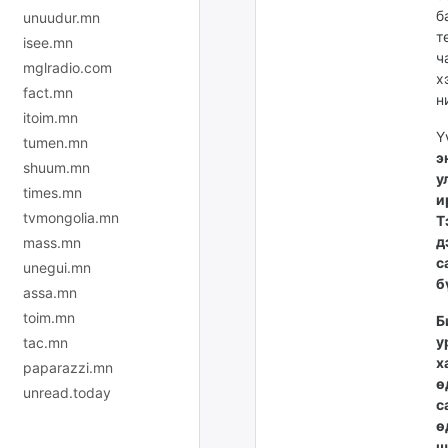
б
unuudur.mn
т
isee.mn
ч
mglradio.com
х
fact.mn
н
itoim.mn
Ү
tumen.mn
э
shuum.mn
у
times.mn
и
tvmongolia.mn
Т
д
mass.mn
с
unegui.mn
б
assa.mn
toim.mn
Б
у
tac.mn
х
paparazzi.mn
ө
unread.today
с
ө
ш