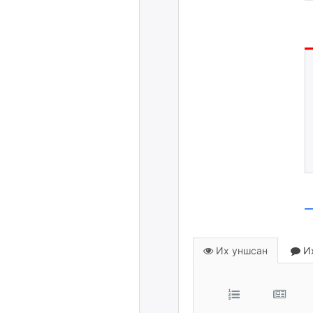
Их уншсан
Их