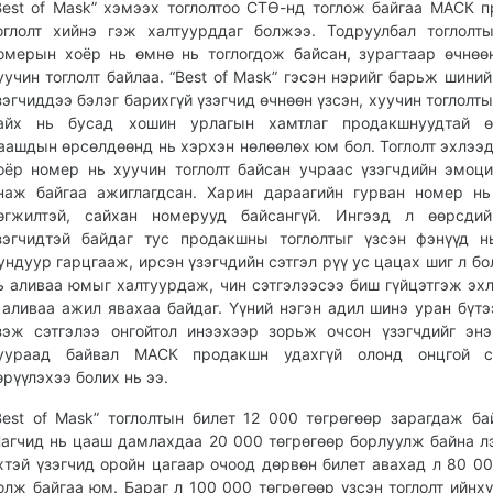
Best of Mask” хэмээх тоглолтоо СТӨ-нд тоглож байгаа МАСК 
оглолт хийнэ гэж халтуурддаг болжээ. Тодруулбал тоглолт
омерын хоёр нь өмнө нь тоглогдож байсан, зурагтаар өчнөө
уучин тоглолт байлаа. “Best of Mask” гэсэн нэрийг барьж шиний
зэгчиддээ бэлэг барихгүй үзэгчид өчнөөн үзсэн, хуучин тоглолты
айх нь бусад хошин урлагын хамтлаг продакшнуудтай ө
аашдын өрсөлдөөнд нь хэрхэн нөлөөлөх юм бол. Тоглолт эхлээд
оёр номер нь хуучин тоглолт байсан учраас үзэгчдийн эмоц
наж байгаа ажиглагдсан. Харин дараагийн гурван номер н
өгжилтэй, сайхан номерууд байсангүй. Ингээд л өөрсдий
зэгчидтэй байдаг тус продакшны тоглолтыг үзсэн фэнүүд н
ундуур гарцгааж, ирсэн үзэгчдийн сэтгэл рүү ус цацах шиг л бо
ь аливаа юмыг халтуурдаж, чин сэтгэлээсээ биш гүйцэтгэж эх
 аливаа ажил явахаа байдаг. Үүний нэгэн адил шинэ уран бүтэ
зэж сэтгэлээ онгойтол инээхээр зорьж очсон үзэгчдийг эн
уураад байвал МАСК продакшн удахгүй олонд онцгой сэ
өрүүлэхээ болих нь ээ.
Best of Mask” тоглолтын билет 12 000 төгрөгөөр зарагдаж ба
агчид нь цааш дамлахдаа 20 000 төгрөгөөр борлуулж байна л
хтэй үзэгчид оройн цагаар очоод дөрвөн билет авахад л 80 00
олж байгаа юм. Бараг л 100 000 төгрөгөөр үзсэн тоглолт ийнхү