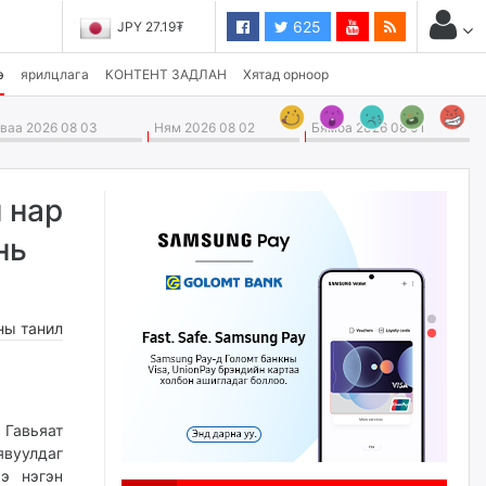
625
JPY 27.19₮
э
ярилцлага
КОНТЕНТ ЗАДЛАН
Хятад орноор
аа 2026 08 03
Ням 2026 08 02
Бямба 2026 08 01
 нар
нь
ны танил
 Гавьяат
вуулдаг
ээ нэгэн