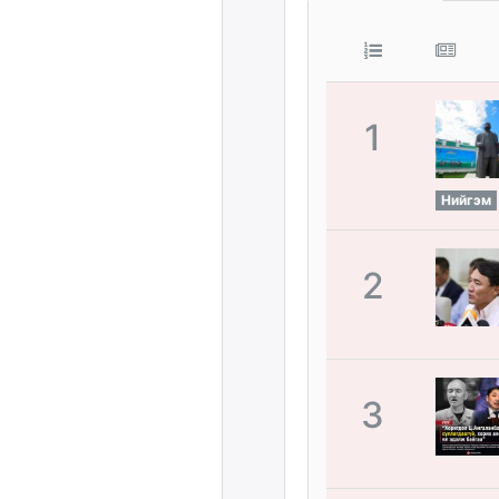
1
Нийгэм
2
3