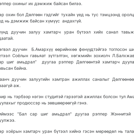
эппер охиныг их дэмжиж байсан билээ.
эр охин бол Дөлгөөн гэдгийг тухайн үед нь тус тэмцээнд орол
ед нь дэмжиж байсан хүмүүс андахгүй.
үүнд дуучин залуу хамтарч уран бүтээл хийх санал тавьж
даатай.
эгвэл дуучин Б.Амархүү өөрийнхөө фенүүдтэйгээ тоглосон ш
үтээл Соёлын гавьяат зүтгэлтэн, хөгжмийн зохиолч Л.Балхжа
ар шиг амьдрал” дуугаа рэппер Дөлгөөнтэй хамтарч дуула
авьсан байна.
аанч дуучин залуугийн хамтран ажиллах саналыг Дөлгөөнө
ваагүй аж.
чир нь тэрбээр нэгэн студитэй гэрээтэй ажиллах болсон тул Ам
уулахыг продюссэр нь зөвшөөрөөгүй гэнэ.
иймээс "Бал сар шиг амьдрал" дуугаа рэппер Жэннитэй 
уулжээ.
эр хоёрын хамтарч уран бүтээл хийнэ гэсэн мөрөөдөл нь тал