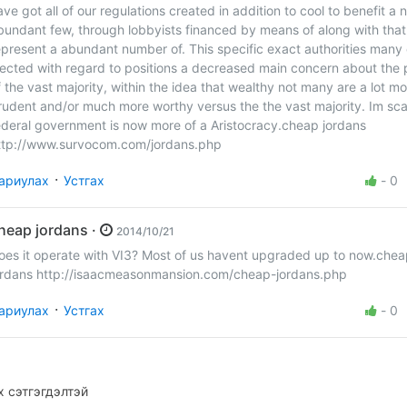
ave got all of our regulations created in addition to cool to benefit a
bundant few, through lobbyists financed by means of along with that
epresent a abundant number of. This specific exact authorities many 
lected with regard to positions a decreased main concern about the
f the vast majority, within the idea that wealthy not many are a lot m
rudent and/or much more worthy versus the the vast majority. Im sc
ederal government is now more of a Aristocracy.cheap jordans
ttp://www.survocom.com/jordans.php
·
ариулах
Устгах
-
0
cheap jordans ·
2014/10/21
oes it operate with VI3? Most of us havent upgraded up to now.che
ordans http://isaacmeasonmansion.com/cheap-jordans.php
·
ариулах
Устгах
-
0
 сэтгэгдэлтэй