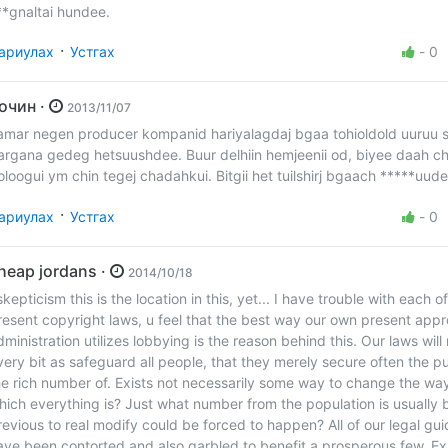
**gnaltai hundee.
·
ариулах
Устгах
-
0
Зочин ·
2013/11/07
amar negen producer kompanid hariyalagdaj bgaa tohioldold uuruu s
argana gedeg hetsuushdee. Buur delhiin hemjeenii od, biyee daah c
oloogui ym chin tegej chadahkui. Bitgii het tuilshirj bgaach *****uude
·
ариулах
Устгах
-
0
cheap jordans ·
2014/10/18
skepticism this is the location in this, yet... I have trouble with each o
resent copyright laws, u feel that the best way our own present app
dministration utilizes lobbying is the reason behind this. Our laws will
very bit as safeguard all people, that they merely secure often the pu
he rich number of. Exists not necessarily some way to change the way
hich everything is? Just what number from the population is usually 
revious to real modify could be forced to happen? All of our legal gui
ave been contorted and also garbled to benefit a prosperous few. E