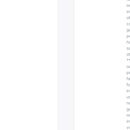
I
i
o
c
g
p
h
s
o
*
o
p
f
f
i
u
n
g
m
i
v