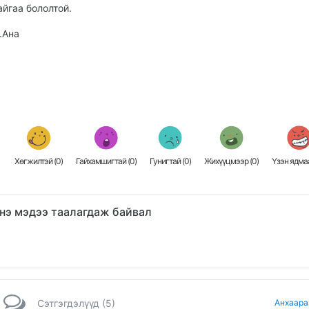
айгаа бололтой.
.Ана
Хөгжилтэй (
0
)
Гайхамшигтай (
0
)
Гунигтай (
0
)
Жихүүцмээр (
0
)
Үзэн ядмаа
нэ мэдээ таалагдаж байвал
Сэтгэгдэлүүд (5)
Анхаара