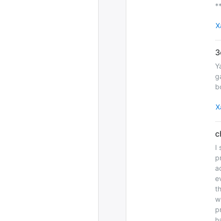
*
Х
Y
g
b
Х
I 
p
a
e
t
w
p
h