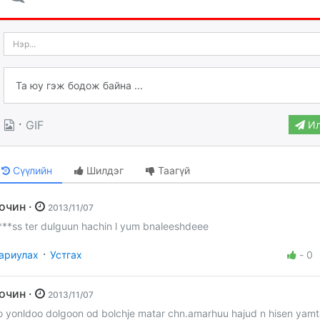
·
GIF
Ил
Сүүлийн
Шилдэг
Таагүй
Зочин ·
2013/11/07
***ss ter dulguun hachin l yum bnaleeshdeee
·
ариулах
Устгах
-
0
Зочин ·
2013/11/07
o yonldoo dolgoon od bolchje matar chn.amarhuu hajud n hisen yam