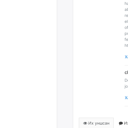
h
a
r
e
o
p
f
h
Х
D
j
Х
Их уншсан
Их