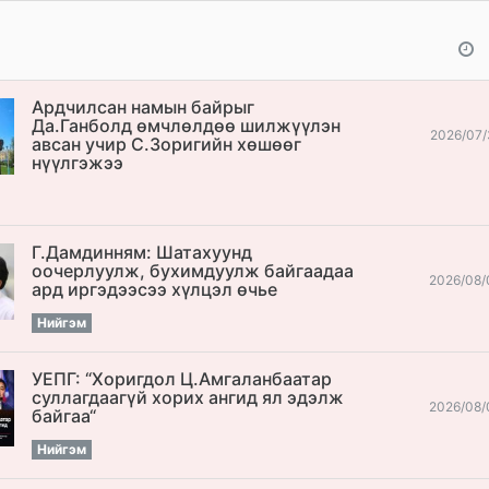
Ардчилсан намын байрыг
Да.Ганболд өмчлөлдөө шилжүүлэн
2026/07/
авсан учир С.Зоригийн хөшөөг
нүүлгэжээ
Г.Дамдинням: Шатахуунд
оочерлуулж, бухимдуулж байгаадаа
2026/08/
ард иргэдээсээ хүлцэл өчье
Нийгэм
УЕПГ: “Хоригдол Ц.Амгаланбаатар
cуллагдаагүй хорих ангид ял эдэлж
2026/08/
байгаа“
Нийгэм