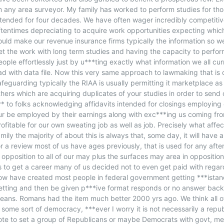
m any area surveyor. My family has worked to perform studies for th
ntended for four decades. We have often wager incredibly competitiv
ftentimes depreciating to acquire work opportunities expecting whic
ould make our revenue insurance firms typically the information so 
et the work with long term studies and having the capacity to perfo
eople effortlessly just by u***ting exactly what information we all cur
ad with data file. Now this very same approach to lawmaking that is c
afeguarding typically the RIAA is usually permitting it marketplace as
thers which are acquiring duplicates of your studies in order to send
** to folks acknowledging affidavits intended for closings employing
ur be employed by their earnings along with exc***ing us coming fr
rofitable for our own sweating job as well as job. Precisely what affe
amily the majority of about this is always that, some day, it will have a
or a review most of us have ages previously, that is used for any afte
n opposition to all of our may plus the surfaces may area in opposition 
s to get a career many of us decided not to even get paid with regar
ow have created most people in federal government getting ***istan
etting and then be given p***ive format responds or no answer bac
eans. Romans had the item much better 2000 yrs ago. We think all o
n some sort of democracy, ***ever I worry it is not necessarily a repu
ote to set a group of Republicans or maybe Democrats with govt, me