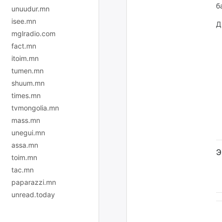
б
unuudur.mn
isee.mn
Д
mglradio.com
fact.mn
itoim.mn
tumen.mn
shuum.mn
times.mn
tvmongolia.mn
mass.mn
unegui.mn
assa.mn
Э
toim.mn
tac.mn
paparazzi.mn
unread.today