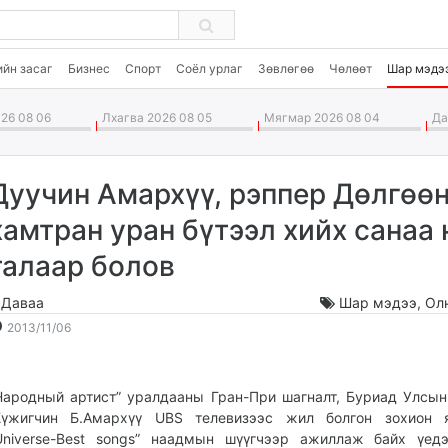
ийн засаг
Бизнес
Спорт
Соёл урлаг
Зөвлөгөө
Чөлөөт
Шар мэдэ
26 08 06
Лхагва 2026 08 05
Мягмар 2026 08 04
Дав
Дуучин Амархүү, рэппер Дөлгөөн
хамтран уран бүтээл хийх санаа 
талаар болов
.Даваа
Шар мэдээ
,
Ол
2013-
2026-
2013/11/06
11-
08-
06
07
21:04:50
17:37:00
Народный артист” уралдааны Гран-При шагналт, Буриад Улсын
үжигчин Б.Амархүү UBS телевизээс жил болгон зохион я
Universe-Best songs” наадмын шүүгчээр ажиллаж байх үед