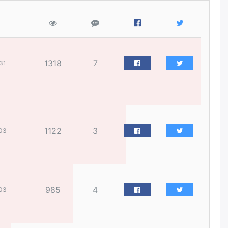
нийлүүлэх ажлыг сэргээх
ёстой
өчигдѳр
Худалдагч Н.Амарзаяа:
Дэлгүүрийн 32 хуудастай
1318
7
31
өрийн дэвтэр долоо хоногт л
дүүрдэг
өчигдѳр
АИ-92 шатахууны нийлүүлэлт
тасралтгүй үргэлжилж байна
1122
3
03
өчигдѳр
I ангийн цахим бүртгэл энэ
сарын 17-ноос эхэлнэ
өчигдѳр
985
4
03
Үндсэн хууль зөрчсөн
Х.Булгантуяа, үндэсний эв