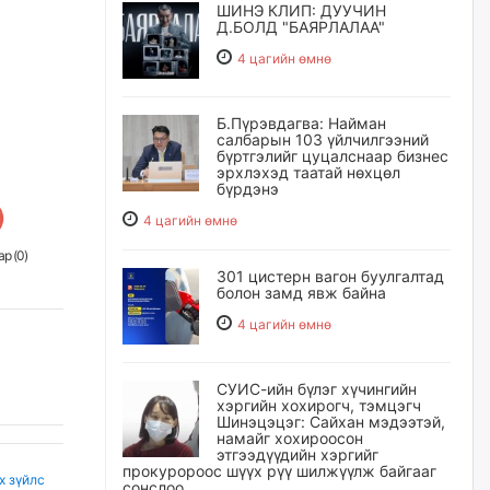
ШИНЭ КЛИП: ДУУЧИН
Д.БОЛД "БАЯРЛАЛАА"
4 цагийн өмнө
Б.Пүрэвдагва: Найман
салбарын 103 үйлчилгээний
бүртгэлийг цуцалснаар бизнес
эрхлэхэд таатай нөхцөл
бүрдэнэ
4 цагийн өмнө
р (
0
)
301 цистерн вагон буулгалтад
болон замд явж байна
4 цагийн өмнө
СУИС-ийн бүлэг хүчингийн
хэргийн хохирогч, тэмцэгч
Шинэцэцэг: Сайхан мэдээтэй,
намайг хохироосон
этгээдүүдийн хэргийг
прокуророос шүүх рүү шилжүүлж байгааг
х зүйлс
сонслоо