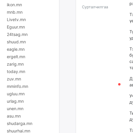
р
ikon.mn
Сурталчилгаа
mnb.mn
Т
Livetv.mn
ү
Eguur.mn
Т
24tsag.mn
у
shuud.mn
Т
eagle.mn
б
ergelt.mn
с
zarig.mn
т
today.mn
Д
zuv.mn
а
mminfo.mn
ugluu.mn
У
urlag.mn
д
unen.mn
Т
asu.mn
д
shudarga.mn
Т
shuurhai.mn