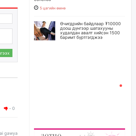
5 цагийн өмнө
Өчигдрийн байдлаар ₮10000
доош дүнгээр шатахууны
худалдан авалт хийсэн 1500
баримт бүртгэгджээ
5 цагийн өмнө
гээх
Шатахуун олголтыг 50,000
төгрөгөөр хязгаарласныг
нэмэгдүүлж 100,000 төгрөгт
хүргэхээр судалж байгаа
5 цагийн өмнө
Ц.Сандаг-Очир: COP17 ба
COP31 хурлын уялдаа нь
-
0
Риогийн гурван конвенцын
нэгдсэн хэрэгжилтийг ахиулах
чухал алхам болно
6 цагийн өмнө
tai gawya