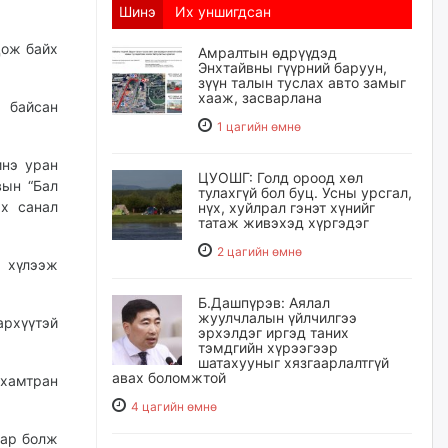
Шинэ
Их уншигдсан
цож байх
Амралтын өдрүүдэд
Энхтайвны гүүрний баруун,
зүүн талын туслах авто замыг
хааж, засварлана
 байсан
1 цагийн өмнө
инэ уран
ЦУОШГ: Голд ороод хөл
вын “Бал
тулахгүй бол буц. Усны урсгал,
х санал
нүх, хуйлрал гэнэт хүнийг
татаж живэхэд хүргэдэг
2 цагийн өмнө
ө хүлээж
Б.Дашпүрэв: Аялал
жуулчлалын үйлчилгээ
архүүтэй
эрхэлдэг иргэд таних
тэмдгийн хүрээгээр
шатахууныг хязгаарлалтгүй
авах боломжтой
хамтран
4 цагийн өмнө
аар болж