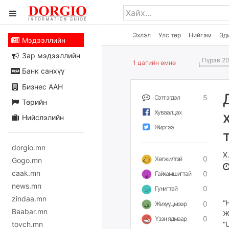
Эхлэл
Улс төр
Нийгэм
Эд
Мэдээллийн
Зар мэдээллийн
Пүрэв 20
1 цагийн өмнө
Банк санхүү
Бизнес ААН
5
Сэтгэгдэл
Төрийн
Хуваалцах
Нийслэлийн
Жиргээ
dorgio.mn
Х
0
Хөгжилтэй
Gogo.mn
caak.mn
0
Гайхамшигтай
news.mn
0
Гунигтай
zindaa.mn
“
0
Жихүүцмээр
Baabar.mn
Ж
0
Үзэн ядмаар
tovch.mn
“