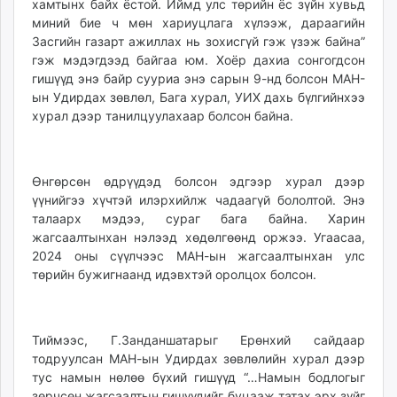
хамтынх байх ёстой. Иймд улс төрийн ёс зүйн хувьд
миний бие ч мөн хариуцлага хүлээж, дараагийн
Засгийн газарт ажиллах нь зохисгүй гэж үзэж байна”
гэж мэдэгдээд байгаа юм. Хоёр дахиа сонгогдсон
гишүүд энэ байр сууриа энэ сарын 9-нд болсон МАН-
ын Удирдах зөвлөл, Бага хурал, УИХ дахь бүлгийнхээ
хурал дээр танилцуулахаар болсон байна.
Өнгөрсөн өдрүүдэд болсон эдгээр хурал дээр
үүнийгээ хүчтэй илэрхийлж чадаагүй бололтой. Энэ
талаарх мэдээ, сураг бага байна. Харин
жагсаалтынхан нэлээд хөдөлгөөнд оржээ. Угаасаа,
2024 оны сүүлчээс МАН-ын жагсаалтынхан улс
төрийн бужигнаанд идэвхтэй оролцох болсон.
Тиймээс, Г.Занданшатарыг Ерөнхий сайдаар
тодруулсан МАН-ын Удирдах зөвлөлийн хурал дээр
тус намын нөлөө бүхий гишүүд “…Намын бодлогыг
зөрчсөн жагсаалтын гишүүдийг буцааж татах эрх зүйг