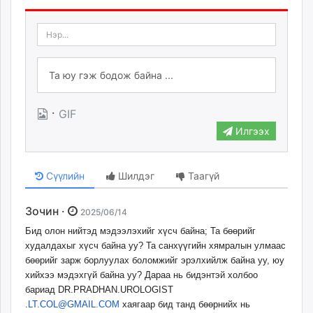
·
GIF
Илгээх
Сүүлийн
Шилдэг
Таагүй
Зочин ·
2025/06/14
Бид олон нийтэд мэдээлэхийг хүсч байна; Та бөөрийг
худалдахыг хүсч байна уу? Та санхүүгийн хямралын улмаас
бөөрийг зарж борлуулах боломжийг эрэлхийлж байна уу, юу
хийхээ мэдэхгүй байна уу? Дараа нь бидэнтэй холбоо
бариад DR.PRADHAN.UROLOGIST
.
LT.COL@GMAIL.COM
хаягаар бид танд бөөрнийх нь