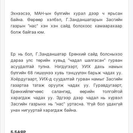
Эхнээсээ, МАН-ын бүлгийн хурал дээр ч ярьсан
байна. Өөрөөр хэлбэл, Г.Занданшатарын Засгийн
газрын “нас” хэн хэн сайд болохоос хамаарахаар
болж байгаа юм.
Ер нь бол, Г.Занданшатар Ерөнхий сайд болсныхоо
дараа улс төрийн хувьд “чадал шалгасан” гурван
асуудалтай тулна. Нэгдүгээрт, УИХ дахь намын
бүлгийн 68 гишүүнээ хувь тэнцүүлэн барьж чадах уу.
Хоёрдугаарт, УИХ-д суу­далтай гурван намыг Засгийн
га­зартаа татаж оруулж чадах уу. Гурав­дугаарт,
Ерөнхийлөгчөөс салан­гид, өөрийн толгойтой
харагдаж чадах уу. Эд­гээр дээр чадал нь хүрвэл
Засгийн газ­рынх нь “нас” уртасна. Үгүй бол удах­­гүй
унах нигууртай харагдаж байна.
Б.БАЯР