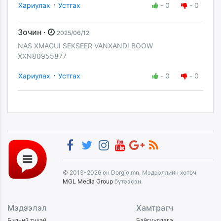
·
Хариулах
Устгах
-
0
-
0
Зочин ·
2025/06/12
NAS XMAGUI SEKSEER VANXANDI BOOW
XXN80955877
·
Хариулах
Устгах
-
0
-
0
© 2013-2026 он Dorgio.mn, Мэдээллийн хөтөч
MGL Media Group
бүтээсэн.
Мэдээлэл
Хамтрагч
Бидний тухай
Байгууллага