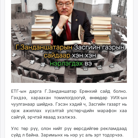
ikon.mn
mnb.mn
Livetv.mn
Eguur.mn
24tsag.mn
shuud.mn
eagle.mn
ergelt.mn
zarig.mn
today.mn
zuv.mn
mminfo.mn
ЕТГ-ын дарга Г.Занданшатар Ерөнхий сайд болно.
ugluu.mn
Гэхдээ, хараахан томилогдоогүй, өнөөдөр УИХ-ын
чуулганаар шийднэ. Гэсэн хэдий ч, Засгийн газарт нь
urlag.mn
орж ажиллах хүсэлтэй улстөрчдийн марафон хаа
unen.mn
сайгүй, эрчтэй яваад эхэлжээ.
asu.mn
shudarga.mn
Улс төр рүү, олон нийт рүү өөрсдийгөө рекламдаад
сүйд л байна. Заримынх нь нэр ус аль эрт тодорчээ.
shuurhai.mn