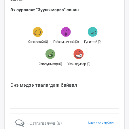
Эх сурвалж: “Зууны мэдээ” сонин
Хөгжилтэй (
0
)
Гайхамшигтай (
0
)
Гунигтай (
0
)
Жихүүцмээр (
0
)
Үзэн ядмаар (
0
)
Энэ мэдээ таалагдаж байвал
Сэтгэгдэлүүд (8)
Анхаарах зүйлс