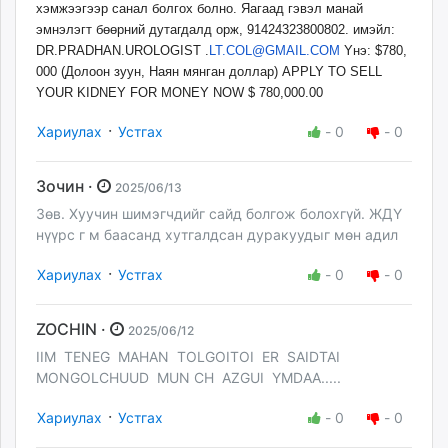
хэмжээгээр санал болгох болно. Яагаад гэвэл манай
эмнэлэгт бөөрний дутагдалд орж, 91424323800802. имэйл:
DR.PRADHAN.UROLOGIST .
LT.COL@GMAIL.COM
Yнэ: $780,
000 (Долоон зуун, Наян мянган доллар) APPLY TO SELL
YOUR KIDNEY FOR MONEY NOW $ 780,000.00
·
Хариулах
Устгах
-
0
-
0
Зочин ·
2025/06/13
Зөв. Хуучин шимэгчдийг сайд болгож болохгүй. ЖДҮ
нүүрс г м баасанд хутгалдсан дуракуудыг мөн адил
·
Хариулах
Устгах
-
0
-
0
ZOCHIN ·
2025/06/12
IIM TENEG MAHAN TOLGOITOI ER SAIDTAI
MONGOLCHUUD MUN CH AZGUI YMDAA.....
·
Хариулах
Устгах
-
0
-
0