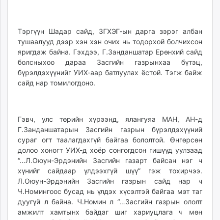
unuudur.mn
isee.mn
Тэргүүн Шадар сайд, ЗГХЭГ-ын дарга зэрэг албан
mglradio.com
тушаалууд дээр хэн хэн очих нь тодорхой болчихсон
fact.mn
яригдаж байна. Гэхдээ, Г.Занданшатар Ерөнхий сайд
itoim.mn
болсныхоо дараа Засгийн газрынхаа бүтэц,
tumen.mn
бүрэлдэхүүнийг УИХ-аар батлуулах ёстой. Тэгж байж
shuum.mn
сайд нар томилогдоно.
times.mn
tvmongolia.mn
mass.mn
Гэвч, улс төрийн хүрээнд, ялангуяа МАН, АН-д
Г.Занданшатарын Засгийн газрын бүрэлдэхүүний
unegui.mn
сураг огт таалагдахгүй байгаа бололтой. Өнгөрсөн
assa.mn
долоо хоногт УИХ-д хоёр сонгогдсон гишүүд уулзаад
toim.mn
“…Л.Оюун-Эрдэнийн Засгийн газарт байсан нэг ч
tac.mn
хүнийг сайдаар үлдээхгүй шүү” гэж тохирчээ.
paparazzi.mn
Л.Оюун-Эрдэнийн Засгийн газрын сайд нар ч
Ч.Номингоос бусад нь үлдэх хүсэлтэй байгаа мэт таг
unread.today
дуугүй л байна. Ч.Номин л “…Засгийн газрын ололт
амжилт хамтынх байдаг шиг хариуцлага ч мөн