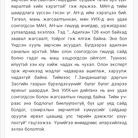
яаралтай хийх хэрэгтэй” гэж ярьжээ. МАН-д тийм
шаардлага үүссэн гэсэн үг. АН-д ийм хэрэгцээ бий.
Тэгвэл, мань жагсаалтынхан, мөн УИХ-д анх удаа
сонгогдсон МАН, АН-ын гишүүд өчиг­дөр, уржигдраас
уулзалдаад эхэллээ. Тэд “…Адилхан 126 кноп байхад
заавал жагсаалт, тойрог гэж ялгаж байна. Энэ бол
Үндсэн хууль зөрчсөн асуудал. Бүгдээрээ адилхан
саналын эрхтэй. Мөн олон сонгогдсон гишүүд сайд
болно гэдэг нь маш хоцрогдсон ойлголт. Түүнээс
илүүтэй хэн юу хийж чадах нь чухал. Олон эксперт
орж ирчихээд мэдлэг чадвараа ашиглаж, харуулж
чадахгүй байна. Тиймээс Г.Занданшатар даргын
Засгийн газрын бүрэлдэхүүнийг бүлэг бүлэг дээрээ
ярихыг шаардъя. Энэ УИХ-ын дийлэнх нь анх удаа
сонгогдсон болон жаг­саалтын гишүүд байна. Тийм уч­
раас энэ бодлогыг биелүүлэхгүй, бүх цаг үед сайд
болдог, сонирхлын зөр­чилтэй хүмүүсийг сайдаар
оруулж ирвэл цаашид улс төрийн дэмжлэг үзүү­
лэхгүй” гэцгээжээ. Үүнийгээ өнөөдрөөс илэрхийлээд
эхлэх бололтой.