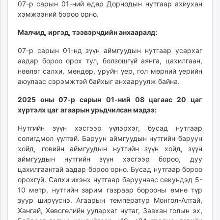
07-р сарын 01-ний өдөр Дорнодын нутгаар ахиухан
ikon.mn
хэмжээний бороо орно.
mnb.mn
Livetv.mn
Малчид, иргэд, тээвэрчдийн анхааралд:
Eguur.mn
07-р сарын 01-нд зүүн аймгуудын нутгаар усархаг
24tsag.mn
аадар бороо орох тул, болзошгүй аянга, цахилгаан,
shuud.mn
нөөлөг салхи, мөндөр, уруйн үер, гол мөрний үерийн
eagle.mn
аюулаас сэрэмжтэй байхыг анхааруулж байна.
ergelt.mn
2025 оны 07-р сарын 01-ний 08 цагаас 20 цаг
zarig.mn
хүртэлх цаг агаарын урьдчилсан мэдээ:
today.mn
Нутгийн зүүн хэсгээр үүлэрхэг, бусад нутгаар
zuv.mn
солигдмол үүлтэй. Баруун аймгуудын нутгийн баруун
mminfo.mn
хойд, говийн аймгуудын нутгийн зүүн хойд, зүүн
ugluu.mn
аймгуудын нутгийн зүүн хэсгээр бороо, дуу
urlag.mn
цахилгаантай аадар бороо орно. Бусад нутгаар бороо
unen.mn
орохгүй. Салхи ихэнх нутгаар баруунаас секундэд 5-
10 метр, нутгийн зарим газраар борооны өмнө түр
asu.mn
зуур ширүүснэ. Агаарын температур Монгол-Алтай,
shudarga.mn
Хангай, Хөвсгөлийн уулархаг нутаг, Завхан голын эх,
shuurhai.mn