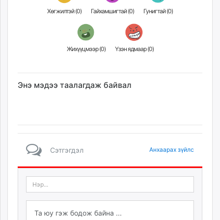
Хөгжилтэй (
0
)
Гайхамшигтай (
0
)
Гунигтай (
0
)
Жихүүцмээр (
0
)
Үзэн ядмаар (
0
)
Энэ мэдээ таалагдаж байвал
Сэтгэгдэл
Анхаарах зүйлс