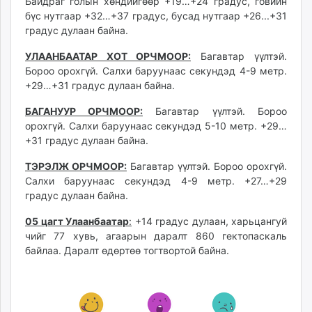
Байдраг голын хөндийгөөр +19…+24 градус, говийн
unuudur.mn
бүс нутгаар +32…+37 градус, бусад нутгаар +26...+31
isee.mn
градус дулаан байна.
mglradio.com
УЛААНБААТАР ХОТ ОРЧМООР:
Багавтар үүлтэй.
fact.mn
Бороо орохгүй. Салхи баруунаас секундэд 4-9 метр.
itoim.mn
+29…+31 градус дулаан байна.
tumen.mn
БАГАНУУР ОРЧМООР:
Багавтар үүлтэй. Бороо
shuum.mn
орохгүй. Салхи баруунаас секундэд 5-10 метр. +29…
times.mn
+31 градус дулаан байна.
tvmongolia.mn
ТЭРЭЛЖ ОРЧМООР:
Багавтар үүлтэй. Бороо орохгүй.
mass.mn
Салхи баруунаас секундэд 4-9 метр. +27…+29
unegui.mn
градус дулаан байна.
assa.mn
toim.mn
05 цагт Улаанбаатар
:
+14 градус дулаан, харьцангуй
чийг 77 хувь, агаарын даралт 860 гектопаскаль
tac.mn
байлаа. Даралт өдөртөө тогтвортой байна.
paparazzi.mn
unread.today