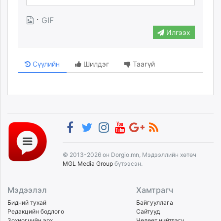
·
GIF
Илгээх
Сүүлийн
Шилдэг
Таагүй
© 2013-2026 он Dorgio.mn, Мэдээллийн хөтөч
MGL Media Group
бүтээсэн.
Мэдээлэл
Хамтрагч
Бидний тухай
Байгууллага
Редакцийн бодлого
Сайтууд
Зохиогчийн эрх
Чөлөөт нийтлэгч