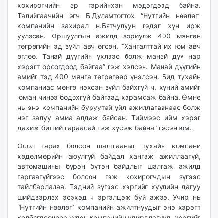
хохирогчийн ар гэрийнхэн мэдэгдээд байна.
unuudur.mn
Талийгаачийн эгч Б.Дуламтогтох “Нутгийн нөөлөг”
isee.mn
компанийн захирал н.Батчулуун гэдэг хүн ирж
mglradio.com
уулзсан. Оршуулгын ажилд зориулж 400 мянган
fact.mn
төгрөгийн эд зүйл авч өгсөн. “Хангалттай их юм авч
өглөө. Танай дүүгийн үхлээс болж манай дүү нар
itoim.mn
хэрэгт ороогдоод байгаа” гэж хэлсэн. Манай дүүгийн
tumen.mn
амийг тэд 400 мянга төгрөгөөр үнэлсэн. Бид тухайн
shuum.mn
компаниас мөнгө нэхсэн зүйл байхгүй ч, хүний амийг
times.mn
юман чинээ бодохгүй байгаад харамсаж байна. Өмнө
tvmongolia.mn
нь энэ компанийн буруутай үйл ажиллагаанаас болж
нэг залуу амиа алдаж байсан. Тиймээс ийм хэрэг
mass.mn
дахиж битгий гараасай гэж хүсэж байна” гэсэн юм.
unegui.mn
assa.mn
Осол гарах болсон шал­тгааныг тухайн компани
toim.mn
хөдөл­мөрийн аюулгүй байдал хангаж ажиллаагүй,
автомашины бүрэн бүтэн байдлыг шалгаж ажилд
tac.mn
гаргаагүйгээс болсон гэж хохирогчдын зүгээс
paparazzi.mn
тайлбарлалаа. Тэдний зүгээс хэргийг хуулийн дагуу
unread.today
шийдвэрлэх эсэхэд ч эргэлцэж буй ажээ. Учир нь
“Нутгийн нөөлөг” компанийн ажилтнуудыг энэ хэрэгт
холбогдсоноос үүдэн компанийн удирдлагууд хэргийг