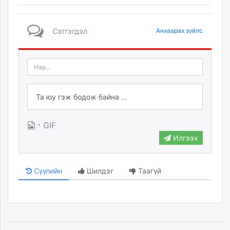
Сэтгэгдэл
Анхаарах зүйлс
·
GIF
Илгээх
Сүүлийн
Шилдэг
Таагүй