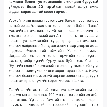
компани болон тус компанийн ажилчдын буруутай
ikon.mn
үйлдлээс болж 20 гаруйхан настай залуу амиа
mnb.mn
алдсан харамсалтай хэрэг гарчээ.
Livetv.mn
Уурхайн хүнд даацын автомашин барьж явсан залуус
Eguur.mn
нэгнийгээ дайрснаас энэ хэрэг гарсан байна. “Ковш“
24tsag.mn
маркийн автомашины дугуй хагарахад, жолоочид нь
shuud.mn
туслахаар очсон талийгаач Д-г араас нь нэг цуваанд
eagle.mn
явсан тус компанийн хүнд даацын автомашины
ergelt.mn
жолооч дайрснаас болж, хохирогч газар дээрээ амиа
алджээ. Өвөрхангай аймгийн Хархорин сумын
zarig.mn
Цагдаагийн хэлтэс уг хэрэгт эрүүгийн хэрэг үүсгэн
today.mn
шалгаж, хоёр хүнийг буруутгаж буй ажээ. Учир нь
zuv.mn
“Нутгийн нөөлөг” компанийн жолооч үнэмлэхгүй хүнд
mminfo.mn
жолоогоо шилжүүлсний энэ хэрэг гарсан байна. Иймд
ugluu.mn
жолооч болон үнэмлэхгүй хэрнээ жолооны ард сууж
явсан хүнд нь эрүүгийн хэрэг үүсгэсэн байна.
urlag.mn
unen.mn
Талийгаачийн ар гэрийнхэнд тус компанийн зүгээс
asu.mn
оршуулгын зардал гэж 400 мянган төгрөгийн эд зүйл
shudarga.mn
авч өгчээ. Үүгээрээ “хүүгийн маань амиа алдсан
асуудлыг чимээгүй өнгөрөөхийг хүссэн” гэж
shuurhai.mn