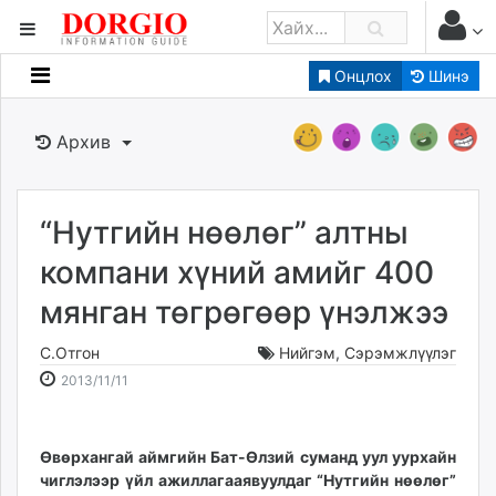
Онцлох
Шинэ
Мэдээллийн
Зар мэдээллийн
Архив
Банк санхүү
Бизнес ААН
Төрийн
“Нутгийн нөөлөг” алтны
Нийслэлийн
компани хүний амийг 400
мянган төгрөгөөр үнэлжээ
dorgio.mn
Gogo.mn
С.Отгон
Нийгэм
,
Сэрэмжлүүлэг
caak.mn
2013-
2026-
2013/11/11
news.mn
11-
08-
11
09
zindaa.mn
16:16:38
19:41:34
​Өвөрхангай аймгийн Бат-Өлзий суманд уул уурхайн
Baabar.mn
чиглэлээр үйл ажиллагааявуулдаг “Нутгийн нөөлөг”
tovch.mn