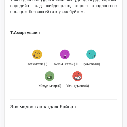
өөрсдийн талд шийдвэрлэх, хэрэгт хөндлөнгөөс
оролцож болзошгүй гэж үзэж буй юм.
Т.Амартүвшин
Хөгжилтэй (
0
)
Гайхамшигтай (
0
)
Гунигтай (
0
)
Жихүүцмээр (
0
)
Үзэн ядмаар (
0
)
Энэ мэдээ таалагдаж байвал