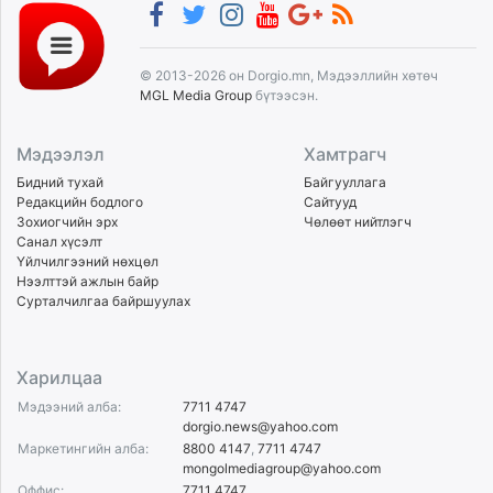
© 2013-2026 он Dorgio.mn, Мэдээллийн хөтөч
MGL Media Group
бүтээсэн.
Мэдээлэл
Хамтрагч
Бидний тухай
Байгууллага
Редакцийн бодлого
Сайтууд
Зохиогчийн эрх
Чөлөөт нийтлэгч
Санал хүсэлт
Үйлчилгээний нөхцөл
Нээлттэй ажлын байр
Сурталчилгаа байршуулах
Харилцаа
Мэдээний алба:
7711 4747
dorgio.news@yahoo.com
Маркетингийн алба:
8800 4147
,
7711 4747
mongolmediagroup@yahoo.com
Оффис:
7711 4747