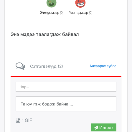
Жихүүцмээр (
0
)
Үзэн ядмаар (
0
)
Энэ мэдээ таалагдаж байвал
Сэтгэгдэлүүд (2)
Анхаарах зүйлс
·
GIF
Илгээх