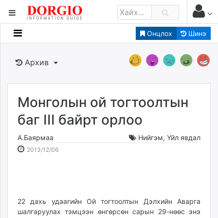
Онцлох
Шинэ
Мэдээллийн
Зар мэдээллийн
Архив
Банк санхүү
Бизнес ААН
Төрийн
Монголын ой тогтоолтын
Нийслэлийн
баг III байрт орлоо
А.Баярмаа
Нийгэм
,
Үйл явдал
dorgio.mn
2013-
2026-
2013/12/06
Gogo.mn
12-
08-
caak.mn
06
09
news.mn
18:58:47
12:38:38
zindaa.mn
Baabar.mn
22 дахь удаагийн Ой тогтоолтын Дэлхийн Аварга
шалгаруулах тэмцээн өнгөрсөн сарын 29-нөөс энэ
tovch.mn