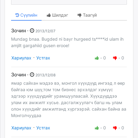
Сүүлийн
Шилдэг
Таагүй
Зочин ·
2013/12/07
Mundag bnaa. Bugded ni bayr hurgeed ts****id ulam ih
amjilt gargahiid gusen erooe!
·
Хариулах
Устгах
-
0
-
0
Зочин ·
2013/12/08
ямар сайхан мэдээ вэ, монгол хүүхдүүд ингээд л өөр
байгаа юм шүү,том том бизнес эрхэлдэг хүмүүс
эдгээр хүүхдүүдийг урамшуулаасай. Хүүхдүүддээ
улам их амжилт хүсье. дасгалжуулагч багш нь улам
олон хүүхдийг амжилтанд хүргээрэй. сайхан байна аа
Монголчуудаа
·
Хариулах
Устгах
-
0
-
0