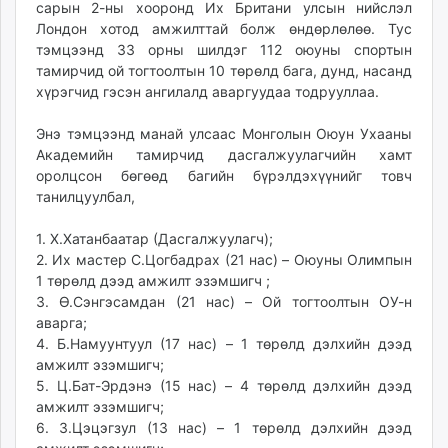
сарын 2-ны хооронд Их Британи улсын нийслэл
ikon.mn
Лондон хотод амжилттай болж өндөрлөлөө. Тус
mnb.mn
тэмцээнд 33 орны шилдэг 112 оюуны спортын
Livetv.mn
тамирчид ой тогтоолтын 10 төрөлд бага, дунд, насанд
Eguur.mn
хүрэгчид гэсэн ангилалд аваргуудаа тодрууллаа.
24tsag.mn
Энэ тэмцээнд манай улсаас Монголын Оюун Ухааны
shuud.mn
Академийн тамирчид дасгалжуулагчийн хамт
eagle.mn
оролцсон бөгөөд багийн бүрэлдэхүүнийг товч
ergelt.mn
танилцуулбал,
zarig.mn
1. Х.Хатанбаатар (Дасгалжуулагч);
today.mn
2. Их мастер С.Цогбадрах (21 нас) – Оюуны Олимпын
zuv.mn
1 төрөлд дээд амжилт эзэмшигч ;
mminfo.mn
3. Ө.Сэнгэсамдан (21 нас) – Ой тогтоолтын ОУ-н
ugluu.mn
аварга;
urlag.mn
4. Б.Намуунтуул (17 нас) – 1 төрөлд дэлхийн дээд
амжилт эзэмшигч;
unen.mn
5. Ц.Бат-Эрдэнэ (15 нас) – 4 төрөлд дэлхийн дээд
asu.mn
амжилт эзэмшигч;
shudarga.mn
6. З.Цэцэгзул (13 нас) – 1 төрөлд дэлхийн дээд
shuurhai.mn