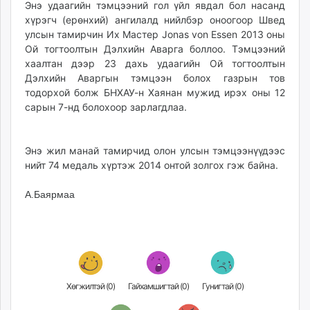
Энэ удаагийн тэмцээний гол үйл явдал бол насанд
хүрэгч (ерөнхий) ангилалд нийлбэр оноогоор Швед
улсын тамирчин Их Мастер Jonas von Essen 2013 оны
Ой тогтоолтын Дэлхийн Аварга боллоо. Тэмцээний
хаалтан дээр 23 дахь удаагийн Ой тогтоолтын
Дэлхийн Аваргын тэмцээн болох газрын тов
тодорхой болж БНХАУ-н Хаянан мужид ирэх оны 12
сарын 7-нд болохоор зарлагдлаа.
Энэ жил манай тамирчид олон улсын тэмцээнүүдээс
нийт 74 медаль хүртэж 2014 онтой золгох гэж байна.
А.Баярмаа
Хөгжилтэй (
0
)
Гайхамшигтай (
0
)
Гунигтай (
0
)