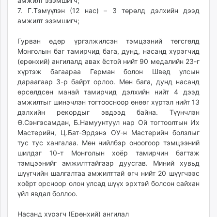
амжилт эзэмшигч;
unuudur.mn
7. Г.Тэмүүлэн (12 нас) – 3 төрөлд дэлхийн дээд
isee.mn
амжилт эзэмшигч;
mglradio.com
Гурван өдөр үргэлжилсэн тэмцээний төгсгөлд
fact.mn
Монголын баг тамирчид бага, дунд, насанд хүрэгчид
itoim.mn
(ерөнхий) ангилалд авах ёстой нийт 90 медалийн 23-г
tumen.mn
хүртэж багаараа Герман болон Швед улсын
shuum.mn
дараагаар 3-р байрт орлоо. Мөн бага, дунд насанд
өрсөлдсөн манай тамирчид дэлхийн нийт 4 дээд
times.mn
амжилтыг шинэчлэн тогтоосноор өнөөг хүртэл нийт 13
tvmongolia.mn
дэлхийн рекордыг эвдээд байна. Түүнчлэн
mass.mn
Ө.Сэнгэсамдан, Б.Намуунтуул нар Ой тогтоолтын Их
unegui.mn
Мастерийн, Ц.Бат-Эрдэнэ ОУ-н Мастерийн болзлыг
assa.mn
тус тус хангалаа. Мөн нийлбэр оноогоор тэмцээний
шилдэг 10-т Монголын хоёр тамирчин багтаж
toim.mn
тэмцээнийг амжилттайгаар дуусгав. Миний хувьд
tac.mn
шүүгчийн шалгалтаа амжилттай өгч нийт 20 шүүгчээс
paparazzi.mn
хоёрт орсноор олон улсад шүүх эрхтэй болсон сайхан
unread.today
үйл явдал боллоо.
Насанд хүрэгч (Ерөнхий) ангилал