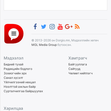
© 2013-2026 он Dorgio.mn, Мэдээллийн хөтөч
MGL Media Group
бүтээсэн.
Мэдээлэл
Хамтрагч
Бидний тухай
Байгууллага
Редакцийн бодлого
Сайтууд
Зохиогчийн эрх
Чөлөөт нийтлэгч
Санал хүсэлт
Үйлчилгээний нөхцөл
Нээлттэй ажлын байр
Сурталчилгаа байршуулах
Харилцаа