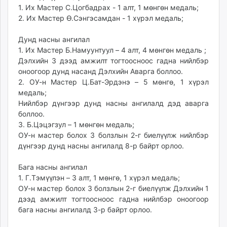
1. Их Мастер С.Цогбадрах - 1 алт, 1 мөнгөн медаль;
2. Их Мастер Ө.Сэнгэсамдан - 1 хүрэл медаль;
Дунд насны ангилал
1. Их Мастер Б.Намуунтуул – 4 алт, 4 мөнгөн медаль ;
Дэлхийн 3 дээд амжилт тогтоосноос гадна нийлбэр
оноогоор дунд насанд Дэлхийн Аварга боллоо.
2. ОУ-н Мастер Ц.Бат-Эрдэнэ – 5 мөнгө, 1 хүрэл
медаль;
Нийлбэр дүнгээр дунд насны ангилалд дэд аварга
боллоо.
3. Б.Цэцэгзул – 1 мөнгөн медаль;
ОУ-н мастер болох 3 болзлын 2-г биелүүлж нийлбэр
дүнгээр дунд насны ангилалд 8-р байрт орлоо.
Бага насны ангилал
1. Г.Тэмүүлэн – 3 алт, 1 мөнгө, 1 хүрэл медаль;
ОУ-н мастер болох 3 болзлын 2-г биелүүлж Дэлхийн 1
дээд амжилт тогтоосноос гадна нийлбэр оноогоор
бага насны ангилалд 3-р байрт орлоо.