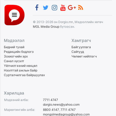
© 2013-2026 он Dorgio.mn, Мэдээллийн хөтөч
MGL Media Group
бүтээсэн.
Мэдээлэл
Хамтрагч
Бидний тухай
Байгууллага
Редакцийн бодлого
Сайтууд
Зохиогчийн эрх
Чөлөөт нийтлэгч
Санал хүсэлт
Үйлчилгээний нөхцөл
Нээлттэй ажлын байр
Сурталчилгаа байршуулах
Харилцаа
Мэдээний алба:
7711 4747
dorgio.news@yahoo.com
Маркетингийн алба:
8800 4147
,
7711 4747
mongolmediagroup@yahoo.com