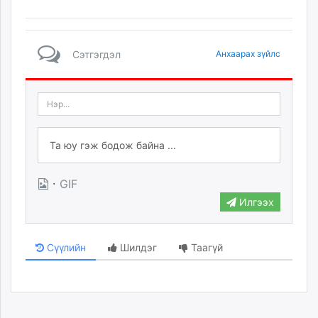
Сэтгэгдэл
Анхаарах зүйлс
·
GIF
Илгээх
Сүүлийн
Шилдэг
Таагүй