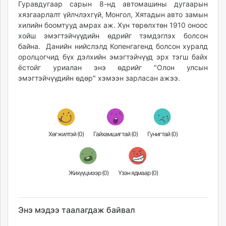
Гуравдугаар сарын 8-нд автомашины дугаарын
unuudur.mn
хязгаарлалт үйлчлэхгүй, Монгол, Хятадын авто замын
isee.mn
хилийн боомтууд амрах аж. Хүн төрөлхтөн 1910 оноос
mglradio.com
хойш эмэгтэйчүүдийн өдрийг тэмдэглэх болсон
байна. Данийн нийслэлд Копенгагенд болсон хуралд
fact.mn
оролцогчид бүх дэлхийн эмэгтэйчүүд эрх тэгш байх
itoim.mn
ёстойг уриалан энэ өдрийг "Олон улсын
tumen.mn
эмэгтэйчүүдийн өдөр" хэмээн зарласан ажээ.
shuum.mn
times.mn
tvmongolia.mn
mass.mn
Хөгжилтэй (
0
)
Гайхамшигтай (
0
)
Гунигтай (
0
)
unegui.mn
assa.mn
toim.mn
tac.mn
Жихүүцмээр (
0
)
Үзэн ядмаар (
0
)
paparazzi.mn
unread.today
Энэ мэдээ таалагдаж байвал