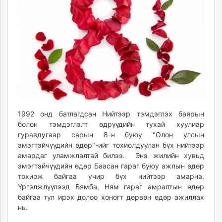
ikon.mn
mnb.mn
Livetv.mn
Eguur.mn
24tsag.mn
shuud.mn
eagle.mn
ergelt.mn
zarig.mn
1992 онд батлагдсан Нийтээр тэмдэглэх баярын
today.mn
болон тэмдэглэлт өдрүүдийн тухай хуулиар
zuv.mn
гуравдугаар сарын 8-н буюу "Олон улсын
mminfo.mn
эмэгтэйчүүдийн өдөр"-ийг тохиолдуулан бүх нийтээр
амардаг уламжлалтай билээ. Энэ жилийн хувьд
ugluu.mn
эмэгтэйчүүдийн өдөр Баасан гараг буюу ажлын өдөр
urlag.mn
тохиож байгаа учир бүх нийтээр амарна.
unen.mn
Үргэлжлүүлээд Бямба, Ням гараг амралтын өдөр
asu.mn
байгаа тул ирэх долоо хоногт дөрвөн өдөр ажиллах
shudarga.mn
нь.
shuurhai.mn