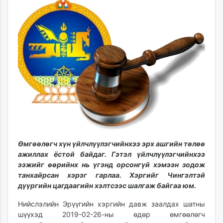
07:57:07
05:26:56
ikon.mn
mnb.mn
Livetv.mn
Eguur.mn
24tsag.mn
shuud.mn
eagle.mn
ergelt.mn
zarig.mn
today.mn
zuv.mn
Өмгөөлөгч хүн үйлчлүүлэгчийнхээ эрх ашгийн төлөө
mminfo.mn
ажиллах ёстой байдаг. Гэтэл үйлчлүүлэгчийнхээ
ugluu.mn
ээжийг өөрийнх нь үгэнд орсонгүй хэмээн зодож
urlag.mn
танхайрсан хэрэг гарлаа. Хэргийг Чингэлтэй
unen.mn
дүүргийн цагдаагийн хэлтсээс шалгаж байгаа юм.
asu.mn
Нийслэлийн Эрүүгийн хэргийн давж заалдах шатны
shudarga.mn
шүүхэд 2019-02-26-ны өдөр өмгөөлөгч
shuurhai.mn