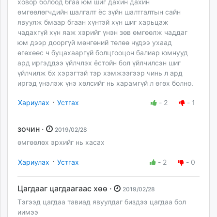
ховор болоод бгаа юм шиг дахин дахин
өмгөөлөгчдийн шалгалт ёс зүйн шалтгалтын сайн
явуулж бмаар бгаан хүнтэй хүн шиг харьцаж
чадахгүй хүн яаж хэрийг үнэн зөв өмгөөлж чаддаг
юм дээр дооргүй мөнгөний төлөө нүдээ ухаад
өгөхөөс ч буцахааргүй болцгооцон балиар юмнууд
ард иргэддээ үйлчлэх ёстойн бол үйлчилсэн шиг
үйлчилж бх хэрэгтэй тэр хэмжээгээр чинь л ард
иргэд үнэлэж үнэ хөлсийг нь харамгүй л өгөх болно.
·
Хариулах
Устгах
-
2
-
1
зочин ·
2019/02/28
өмгөөлөх эрхийг нь хасах
·
Хариулах
Устгах
-
2
-
0
Цагдааг цагдаагаас хөө ·
2019/02/28
Тэгээд цагдаа тавиад явуулдаг биздээ цагдаа бол
иимээ