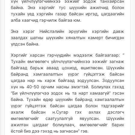
хүн үйлчлүүлэгчийнхээ ээжийг зодож танхайрсан
unuudur.mn
байна. Энэ хэргийг тус шүүхийн ажилчид болон
isee.mn
тухайн үед хэргийн газар байсан иргэд, цагдаагийн
алба хаагчид гэрчилж байгаа юм.
mglradio.com
fact.mn
Энэ хэрэг Нийслэлийн эрүүгийн хэргийн давж
itoim.mn
заалдах шатны шүүхийн хяналтын камерт бичигдэн
tumen.mn
үлдсэн байна.
shuum.mn
Хэргийг харсан гэрчүүдийн мэдээлж байгаагаар: “
times.mn
Тухайн өмгөөлөгч үйлчлүүлэгчийнхээ ээжийг загнаж
tvmongolia.mn
байгаад барьж аваад цохиод, өшиглөсөн. Шүүхийн
mass.mn
байранд хамгаалалтын үүрэг гүйцэтгэж байсан
цагдаа нар нь харж байгаад зодуулсан. Зодуулсан
unegui.mn
хүн нь 40-50 орчим насны эмэгтэй. Болиулах гэхэд
assa.mn
“Би үйлчлүүлэгчээ зодох нь та нарт хамаагүй” гэсэн
toim.mn
байна. Тухайн өдөр шүүхийн байранд хамгаалалтын
tac.mn
үүрэг гүйцэтгэж байсан цагдаа болон тэдгээрийг
paparazzi.mn
ахалж байсан н.Сугар гэх ахлах дэслэгч
өмгөөлөгчийг саатуулалгүй явуулсан. Шүүхийн
unread.today
ажилтан цагдааг болиулаач, өмгөөлөгчийг барих
ёстой биз дээ гэхэд нь загнасан” гэв.