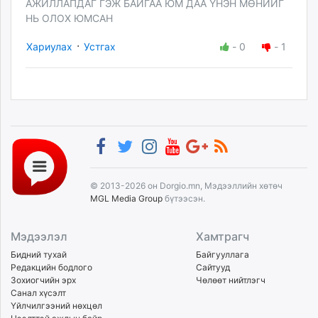
АЖИЛЛАПДАГ ГЭЖ БАЙГАА ЮМ ДАА ҮНЭН МӨНИЙГ
НЬ ОЛОХ ЮМСАН
·
Хариулах
Устгах
-
0
-
1
© 2013-2026 он Dorgio.mn, Мэдээллийн хөтөч
MGL Media Group
бүтээсэн.
Мэдээлэл
Хамтрагч
Бидний тухай
Байгууллага
Редакцийн бодлого
Сайтууд
Зохиогчийн эрх
Чөлөөт нийтлэгч
Санал хүсэлт
Үйлчилгээний нөхцөл