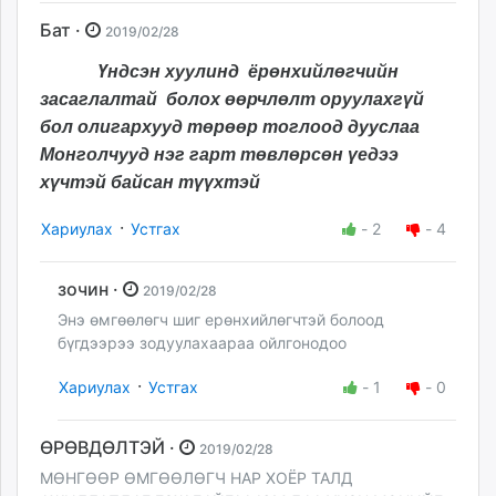
Бат ·
2019/02/28
Ү
ндсэн хуулинд
ёрөнхийлөгчийн
засаглалтай болох өөрчлөлт оруулахгүй
бол олигархууд төрөөр тоглоод дууслаа
Монголчууд нэг гарт төвлөрсөн үедээ
хүчтэй байсан
түүхтэй
·
Хариулах
Устгах
-
2
-
4
зочин ·
2019/02/28
Энэ өмгөөлөгч шиг ерөнхийлөгчтэй болоод
бүгдээрээ зодуулахаараа ойлгонодоо
·
Хариулах
Устгах
-
1
-
0
ӨРӨВДӨЛТЭЙ ·
2019/02/28
МӨНГӨӨР ӨМГӨӨЛӨГЧ НАР ХОЁР ТАЛД