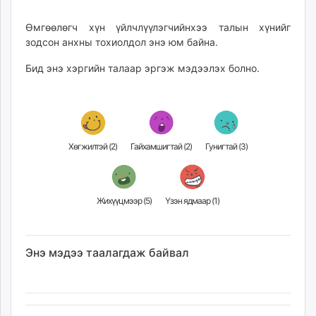
Өмгөөлөгч хүн үйлчлүүлэгчийнхээ талын хүнийг
зодсон анхны тохиолдол энэ юм байна.
Бид энэ хэргийн талаар эргэж мэдээлэх болно.
Хөгжилтэй (
2
)
Гайхамшигтай (
2
)
Гунигтай (
3
)
Жихүүцмээр (
5
)
Үзэн ядмаар (
1
)
Энэ мэдээ таалагдаж байвал