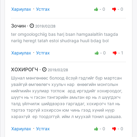
·
Хариулах
Устгах
-
0
-
0
Зочин ·
2019/02/28
ter omgoologchiig bas harj bsan hamgaalaltiin tsagda
nariig heregt tatah estoi shudraga huuli bdag bol
·
Хариулах
Устгах
-
0
-
1
ХОХИРОГЧ ·
2019/02/28
Шунал мөнгөнөөс болоод ёсзүй гэдгийг бүр мартсан
увайгүй өмгөөлөгч хуульч нар өнөөгийн монголын
нийгмийн хуулиар тоглож ард иргэдийг хохироодог,
шүүгч нь ч гэсэн тэнгэрийн амьтан ер нь л шүүгдэгч
талд үйлчилж шийдвэрээ гаргадаг, хохирогч тал нь
тэртээ тэргүй хохирсон юм чинь гээд хүний нүүр
харахгүй ер тоодоггүй. ийм л муухай тонил цаашаа.
·
Хариулах
Устгах
-
0
-
0