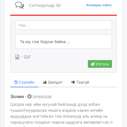
Сэтгэгдэлүүд (8)
Анхаарах зүйлс
·
GIF
Илгээх
Сүүлийн
Шилдэг
Таагүй
Зочин ·
2019/02/28
Цагдаа нар ийм муухай байгаашд дээд албан
тушаалтнуудаасаа чяцага алдана харин энгийн
ардууддаа жигтэйхэн том атманууд аль алинд нь
хариуцлага тооцвол таарна шудрага өмгөөлөгч их л