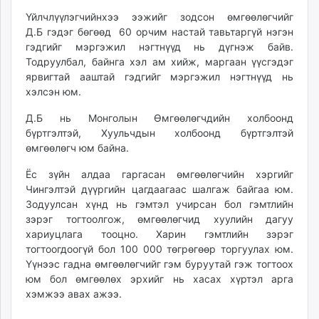
Үйлчлүүлэгчийнхээ ээжийг зодсон өмгөөлөгчийг
Д.Б гэдэг бөгөөд 60 орчим настай тавьтаргүй нэгэн
гэдгийг мэргэжил нэгтнүүд нь дүгнэж байв.
Тодруулбал, байнга хэл ам хийж, маргаан үүсгэдэг
ярвигтай ааштай гэдгийг мэргэжил нэгтнүүд нь
хэлсэн юм.
Д.Б нь Монголын Өмгөөлөгчдийн холбоонд
бүртгэлтэй, Хуульчдын холбоонд бүртгэлтэй
өмгөөлөгч юм байна.
Ёс зүйн алдаа гаргасан өмгөөлөгчийн хэргийг
Чингэлтэй дүүргийн цагдаагаас шалгаж байгаа юм.
Зодуулсан хүнд нь гэмтэл учирсан бол гэмтлийн
зэрэг тогтоолгож, өмгөөлөгчид хуулийн дагуу
хариуцлага тооцно. Харин гэмтлийн зэрэг
тогтоогдоогүй бол 100 000 төгрөгөөр торгуулах юм.
Үүнээс гадна өмгөөлөгчийг гэм буруутай гэж тогтоох
юм бол өмгөөлөх эрхийг нь хасах хүртэл арга
хэмжээ авах ажээ.