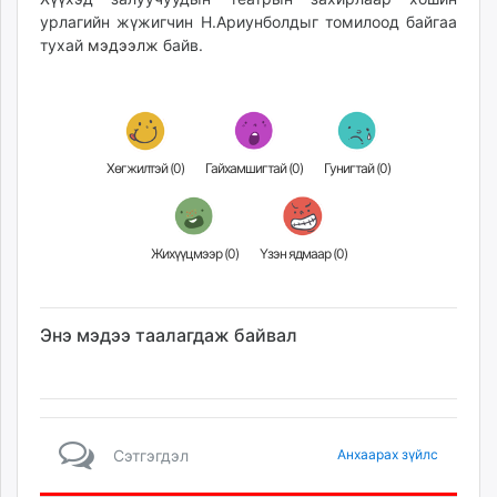
урлагийн жүжигчин Н.Ариунболдыг томилоод байгаа
тухай
мэдээлж
байв.
Хөгжилтэй (
0
)
Гайхамшигтай (
0
)
Гунигтай (
0
)
Жихүүцмээр (
0
)
Үзэн ядмаар (
0
)
Энэ мэдээ таалагдаж байвал
Сэтгэгдэл
Анхаарах зүйлс