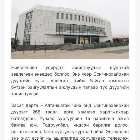
ikon.mn
mnb.mn
Livetv.mn
Eguur.mn
24tsag.mn
shuud.mn
eagle.mn
ergelt.mn
zarig.mn
Нийслэлийн удирдах ажилтнуудын шуурхай
зөвлөгөөн өнөөдөр боллоо. Энэ үеэр Сонгинохайрхан
today.mn
дүүргийн нутаг дэвсгэрт хийж байгаа томоохон
zuv.mn
бүтээн байгуулалтын ажлуудын талаар тус дүүргийн
mminfo.mn
танилцуулав.
ugluu.mn
Засаг дарга Н.Алтаншагай "Энэ онд Сонгинохайрхан
urlag.mn
дүүрэгт 268 төсөл, арга хэмжээ хэрэгжихээр
unen.mn
батлагдсан. Үүнээс сургуулийн 15 барилгын ажил
asu.mn
байгаа юм. Тодруулбал, үндсэн барилга долоо,
shudarga.mn
өргөтгөл хоёр, бага сургууль зургаа байна. Эдгээрээс
shuurhai.mn
энэ жил есийг нь ашиглалтад оруулахаар төлөвлөж