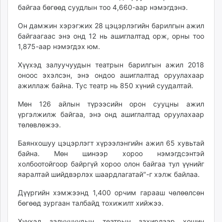
байгаа бөгөөд суудлын тоо 4,660-аар нэмэгдэнэ.
unuudur.mn
isee.mn
Он дамжин хэрэгжих 28 цэцэрлэгийн барилгын ажил
mglradio.com
байгаагаас энэ онд 12 нь ашиглалтад орж, орны тоо
fact.mn
1,875-аар нэмэгдэх юм.
itoim.mn
Хүүхэд залуучуудын театрын барилгын ажил 2018
tumen.mn
оноос эхэлсэн, энэ ондоо ашиглалтад оруулахаар
shuum.mn
ажиллаж байна. Тус театр нь 850 хүний суудалтай.
times.mn
Мөн 126 айлын түрээсийн орон сууцны ажил
tvmongolia.mn
үргэлжилж байгаа, энэ онд ашиглалтад оруулахаар
mass.mn
төлөвлөжээ.
unegui.mn
Баянхошуу цэцэрлэгт хүрээлэнгийн ажил 65 хувьтай
assa.mn
байна. Мөн шинээр хороо нэмэгдсэнтэй
toim.mn
холбоотойгоор байргүй хороо олон байгаа тул үүнийг
tac.mn
яаралтай шийдвэрлэх шаардлагатай"-г хэлж байлаа.
paparazzi.mn
Дүүргийн хэмжээнд 1,400 орчим гарааш чөлөөлсөн
unread.today
бөгөөд зургаан талбайд тохижилт хийжээ.
Хүүхэд залуучуудын театрын захирлаар хошин