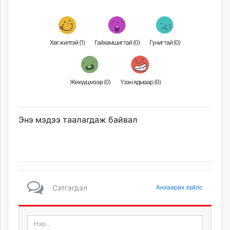
Хөгжилтэй (
1
)
Гайхамшигтай (
0
)
Гунигтай (
0
)
Жихүүцмээр (
0
)
Үзэн ядмаар (
0
)
Энэ мэдээ таалагдаж байвал
Сэтгэгдэл
Анхаарах зүйлс