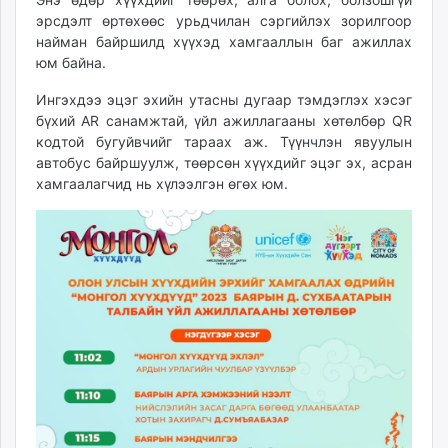
unuudur.mn
эрсдэлт өртөхөөс урьдчилан сэргийлэх зорилгоор
найман байршилд хүүхэд хамгааллын баг ажиллах
isee.mn
юм байна.
mglradio.com
fact.mn
Ингэхдээ эцэг эхийн утасны дугаар тэмдэглэх хэсэг
itoim.mn
бүхий AR санамжтай, үйл ажиллагааны хөтөлбөр QR
кодтой бугуйвчийг тараах аж. Түүнчлэн явуулын
tumen.mn
автобус байршуулж, төөрсөн хүүхдийг эцэг эх, асран
shuum.mn
хамгаалагчид нь хүлээлгэн өгөх юм.
times.mn
tvmongolia.mn
mass.mn
unegui.mn
assa.mn
toim.mn
tac.mn
paparazzi.mn
unread.today