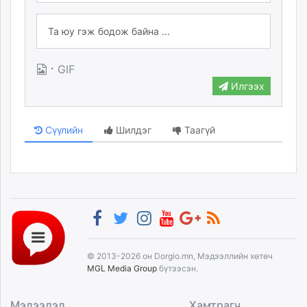
·
GIF
Илгээх
Сүүлийн
Шилдэг
Таагүй
© 2013-2026 он Dorgio.mn, Мэдээллийн хөтөч
MGL Media Group
бүтээсэн.
Мэдээлэл
Хамтрагч