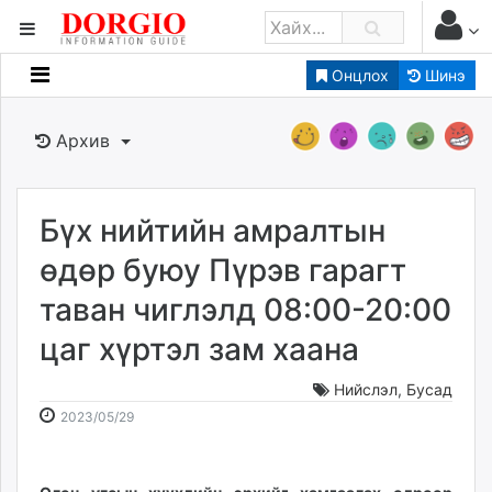
Онцлох
Шинэ
Мэдээллийн
Зар мэдээллийн
Архив
Банк санхүү
Бизнес ААН
Төрийн
Бүх нийтийн амралтын
Нийслэлийн
өдөр буюу Пүрэв гарагт
таван чиглэлд 08:00-20:00
dorgio.mn
цаг хүртэл зам хаана
Gogo.mn
caak.mn
Нийслэл
,
Бусад
news.mn
2023-
2026-
2023/05/29
zindaa.mn
05-
08-
Baabar.mn
29
08
tovch.mn