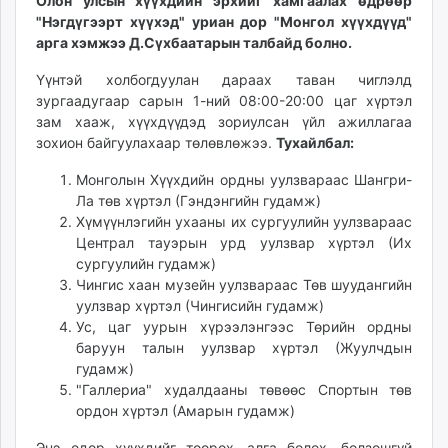
16:58:08
05:04:30
Олон улсын хүүхдийн эрхийг хамгаалах өдрөөр
ikon.mn
"Нэгдүгээрт хүүхэд" уриан дор "Монгол хүүхдүүд"
mnb.mn
арга хэмжээ Д.Сүхбаатарын талбайд болно.
Livetv.mn
Үүнтэй холбогдуулан дараах таван чиглэлд
Eguur.mn
зургаадугаар сарын 1-ний 08:00-20:00 цаг хүртэл
24tsag.mn
зам хааж, хүүхдүүдэд зориулсан үйл ажиллагаа
shuud.mn
зохион байгуулахаар төлөвлөжээ.
Тухайлбал:
eagle.mn
Монголын Хүүхдийн ордны уулзвараас Шангри-
ergelt.mn
Ла төв хүртэл (Гэндэнгийн гудамж)
zarig.mn
Хүмүүнлэгийн ухааны их сургуулийн уулзвараас
today.mn
Централ тауэрын урд уулзвар хүртэл (Их
сургуулийн гудамж)
zuv.mn
Чингис хаан музейн уулзвараас Төв шуудангийн
mminfo.mn
уулзвар хүртэл (Чингисийн гудамж)
ugluu.mn
Ус, цаг уурын хүрээлэнгээс Төрийн ордны
urlag.mn
баруун талын уулзвар хүртэл (Жуулчдын
unen.mn
гудамж)
"Галлериа" худалдааны төвөөс Спортын төв
asu.mn
ордон хүртэл (Амарын гудамж)
shudarga.mn
shuurhai.mn
Энэ өдөр хүүхдийг төөрөх, алга болох, болзошгүй