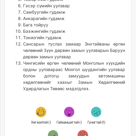
unuudur.mn
Гэсэр сүмийн уулзвар
Самбуугийн гудамж
isee.mn
Анкарагийн гудамж
mglradio.com
Бага тойруу
fact.mn
Бээжингийн гудамж
itoim.mn
Токиогийн гудамж
tumen.mn
Сансарын туслах замаар Энхтайваны өргөн
чөлөөний Зүүн дөрвөн замын уулзварын Баруун
shuum.mn
дөрвөн замын уулзвар
times.mn
Чингисийн өргөн чөлөөний Монголын хүүхдийн
tvmongolia.mn
ордны уулзвараас Монгол шуудангийн уулзвар
mass.mn
болон дотогш замуудын автомашины
unegui.mn
хөдөлгөөнийг хаахыг Замын Хөдөлгөөний
Удирдлагын Төвөөс мэдэгдлээ.
assa.mn
toim.mn
tac.mn
paparazzi.mn
unread.today
Хөгжилтэй (
)
Гайхамшигтай (
)
Гунигтай (
1
)