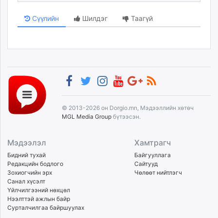
Сүүлийн
Шилдэг
Таагүй
© 2013-2026 он Dorgio.mn, Мэдээллийн хөтөч
MGL Media Group
бүтээсэн.
Мэдээлэл
Хамтрагч
Бидний тухай
Байгууллага
Редакцийн бодлого
Сайтууд
Зохиогчийн эрх
Чөлөөт нийтлэгч
Санал хүсэлт
Үйлчилгээний нөхцөл
Нээлттэй ажлын байр
Сурталчилгаа байршуулах