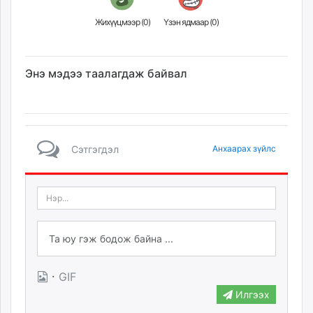
Жихүүцмээр (
0
)
Үзэн ядмаар (
0
)
Энэ мэдээ таалагдаж байвал
Сэтгэгдэл
Анхаарах зүйлс
·
GIF
Илгээх