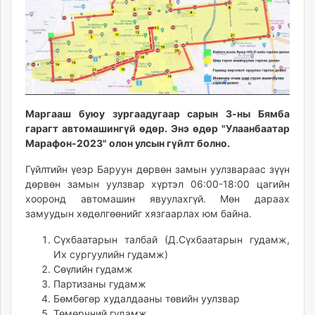
ikon.mn
mnb.mn
Livetv.mn
Eguur.mn
24tsag.mn
shuud.mn
Маргааш буюу зургаадугаар сарын 3-ны Бямба
eagle.mn
гарагт автомашингүй өдөр. Энэ өдөр "Улаанбаатар
ergelt.mn
Марафон-2023" олон улсын гүйлт болно.
zarig.mn
Гүйлтийн үеэр Баруун дөрвөн замын уулзвараас зүүн
today.mn
дөрвөн замын уулзвар хүртэл 06:00-18:00 цагийн
zuv.mn
хооронд автомашин явуулахгүй. Мөн дараах
mminfo.mn
замуудын хөдөлгөөнийг хязгаарлах юм байна.
ugluu.mn
Сүхбаатарын талбай (Д.Сүхбаатарын гудамж,
urlag.mn
Их сургуулийн гудамж)
unen.mn
Сөүлийн гудамж
asu.mn
Партизаны гудамж
shudarga.mn
Бөмбөгөр худалдааны төвийн уулзвар
shuurhai.mn
Төмөрчний гудамж