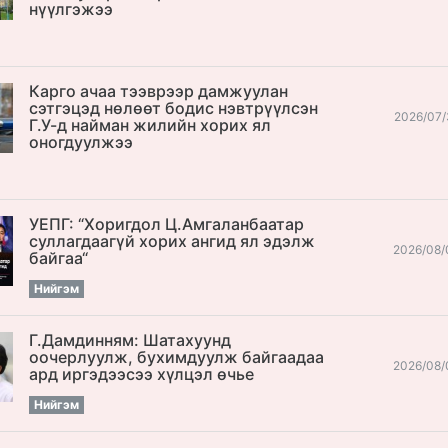
нүүлгэжээ
Карго ачаа тээврээр дамжуулан
сэтгэцэд нөлөөт бодис нэвтрүүлсэн
2026/07/
Г.У-д найман жилийн хорих ял
оногдуулжээ
УЕПГ: “Хоригдол Ц.Амгаланбаатар
cуллагдаагүй хорих ангид ял эдэлж
2026/08/
байгаа“
Нийгэм
Г.Дамдинням: Шатахуунд
оочерлуулж, бухимдуулж байгаадаа
2026/08/
ард иргэдээсээ хүлцэл өчье
Нийгэм