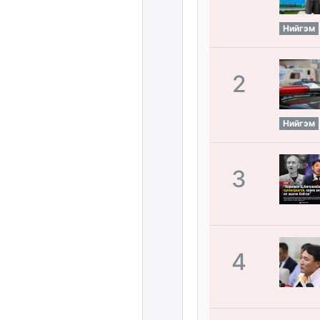
Нийгэм
2
Нийгэм
3
4