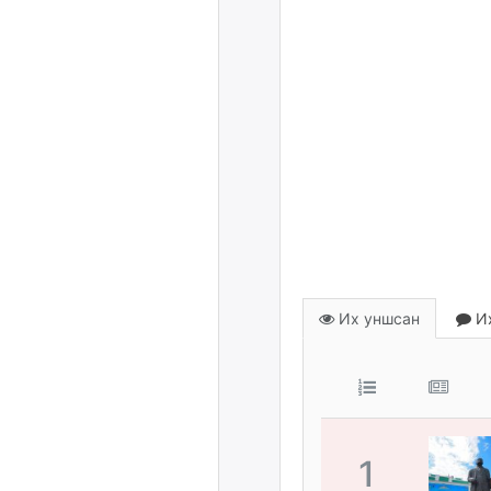
Их уншсан
Их
1