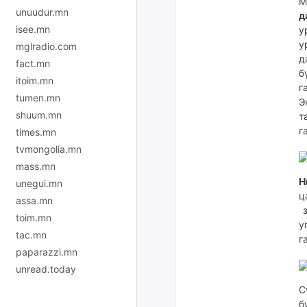
М
unuudur.mn
д
isee.mn
у
у
mglradio.com
д
fact.mn
б
itoim.mn
г
tumen.mn
Э
shuum.mn
т
г
times.mn
tvmongolia.mn
mass.mn
Н
unegui.mn
ц
assa.mn
з
toim.mn
у
tac.mn
г
paparazzi.mn
unread.today
С
б