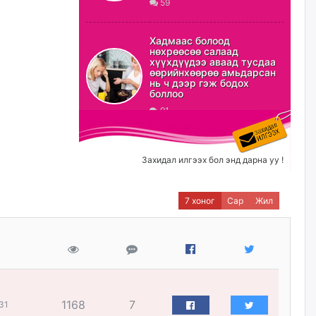
59
ХЗДХ-ын сайд С.Амарсайхан:
Авлигаар авсан хөрөнгийг
Хадмаас болоод
хурааж, нийгмийн сайн
нөхрөөсөө салаад
сайхны хөгжилд зориулах
хүүхдүүдээ аваад тусдаа
бөгөөд үүнийг хэд хэдэн эрх
өөрийнхөөрөө амьдарсан
бүхий байгууллагаас санал авна
нь ч дээр гэж бодох
боллоо
өчигдѳр
91
Шатахууныг олдож байгаа
газраас нь л авч байна. Үнэ
тарифаас илүү хангамж дээр
Захидал илгээх бол энд дарна уу !
анхаарч байна
өчигдѳр
7 хоног
Сар
Жил
Ц.Будханд: Дүүгээ гараад
ирнэ гэж итгэж хүлээсээр
долоон сарын хугацаа
өнгөрлөө
өчигдѳр
1168
7
31
Барилгын салбарын 100