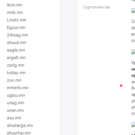
ikon.mn
Сурталчилгаа
mnb.mn
Livetv.mn
С
Eguur.mn
з
ю
24tsag.mn
с
shuud.mn
eagle.mn
ergelt.mn
У
zarig.mn
н
today.mn
о
zuv.mn
о
mminfo.mn
6
о
ugluu.mn
у
urlag.mn
у
unen.mn
х
asu.mn
shudarga.mn
shuurhai.mn