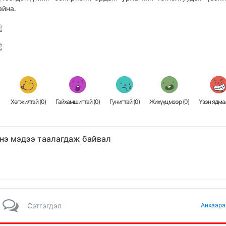
айна.
Хөгжилтэй (
0
)
Гайхамшигтай (
0
)
Гунигтай (
0
)
Жихүүцмээр (
0
)
Үзэн ядмаа
нэ мэдээ таалагдаж байвал
Сэтгэгдэл
Анхаара