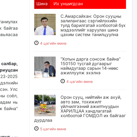
Шинэ
Их уншигдсан
С.Амарсайхан: Орон сууцны
залилангаас сэргийлэхийн
таниулах
тулд барилгатай холбоотой бүх
ж байгаа
мэдээллийг харуулах шинэ
авьяасаа
цахим систем танилцуулна
4 цагийн өмнө
“Хотын дарга сонсож байна”
 салбар,
150150 тусгай дугаарыг
наймдугаар сарын 14-нөөс
риуцсан
ажиллуулж эхэлнэ
023-2025
4 цагийн өмнө
 дэлхийн
сэн. Улс
ны соёл,
Орон сууц, нийтийн аж ахуй,
авто зам, тохижилт
аадам нь
үйлчилгээний ажилтнуудын
ж байна”
ХАРИЛЦАА хандлагатай
холбоотой ГОМДОЛ их байгааг
дурдлаа
5 цагийн өмнө