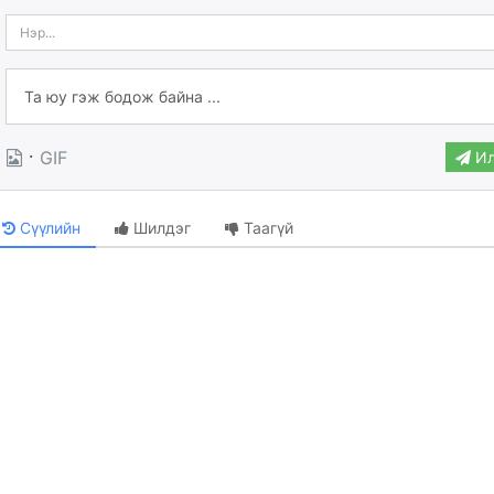
·
GIF
Ил
Сүүлийн
Шилдэг
Таагүй