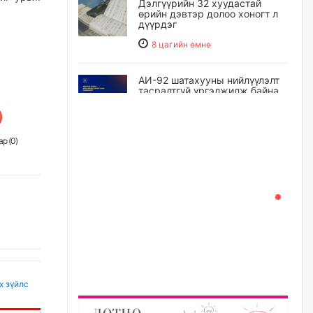
Дэлгүүрийн 32 хуудастай
өрийн дэвтэр долоо хоногт л
дүүрдэг
8 цагийн өмнө
АИ-92 шатахууны нийлүүлэлт
тасралтгүй үргэлжилж байна
8 цагийн өмнө
р (
0
)
I ангийн цахим бүртгэл энэ
сарын 17-ноос эхэлнэ
9 цагийн өмнө
Үндсэн хууль зөрчсөн
Х.Булгантуяа, үндэсний эв
нэгдэлд харшилсан
М.Нарантуяа-Нара нарт хэзээ
хариуцлага тооцох вэ?
х зүйлс
9 цагийн өмнө