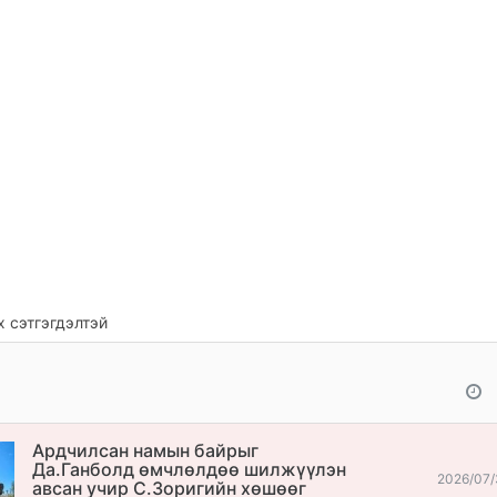
 сэтгэгдэлтэй
Ардчилсан намын байрыг
Да.Ганболд өмчлөлдөө шилжүүлэн
2026/07/
авсан учир С.Зоригийн хөшөөг