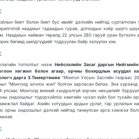
оёлын биет болон биет бус өвийг дэлхийн нийтэд сурталчлан 
орилготой наадмыг гадаадын гурав, дотоодын хоёр шүүгч шүү
м. Наадмын найман төрөлд 22 улсын 280 гаруй уран бүтээлч 
орих бөгөөд шилдгүүдийг тодруулан байр эзлүүлэх юм.
рлагийн тоглолтыг нээж
Нийслэлийн Засаг даргын Нийгмийн
огоон хөгжил болон агаар, орчны бохирдлын асуудал ха
рлогч дарга З.Төмөртөмөө
“Монгол Улсын Засгийн газраас 2
ныг “Монголд зочлох жил” болгон зарласан билээ. Энэ хүрээнд
4 улсаас Монголд визний хүндрэлгүй зорчих нөхцөлийг бүрдүүл
рны ондоошлыг тодорхойлох хамгийн чухал зүйл бол тухайн ор
ламжлал байдаг. Азийн хотуудын ардын урлаг, гар урлалын н
лс орны ондоошлыг дэлхий нийтэд таниулсан арга хэмжээ бол
эмээв.