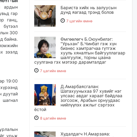
 НӨҮГ-ын
н ардын
Бариста хийх нь залуусын
дунд яагаад трэнд болов
увьд гар
ор ганц,
7 цагийн өмнө
 бүтээл
олын 300
д байна.
Өмгөөлөгч Б.Оюунбилэг:
"Урьхан" Б.Чинбат гэж хүн
ломжийн
бизнес хамтрагчаа гүтгэж
ах зээлд
хууль хяналтын байгууллагаар
шалгуулж, торны цаана
суулгана гэх мэтээр дарамталдаг
7 цагийн өмнө
өр 19:00
Д.Амарбаясгалан:
 хүрээнд
Шатахууныхаа 97 хувийг нэг
н дуутай
улсаас авдаг хараат байдлаа
 шагнал
зогсоож, Арабын орнуудаас
нийлүүлэх ажлыг сэргээх
ёстой
8 цагийн өмнө
урлалын
Худалдагч Н.Амарзаяа:
ийг урьж