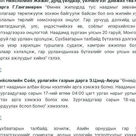
өн
Нийслэлийн Жижиг, дунд үйлдвэр, үйлчилгээг дэмжих төв
арга Г.Гангамөрөн
“Өмнөх жилүүдэд тус наадмыг зөвхө
рлагаар төрөлжүүлж зохион байгуулж байсан бол энэ жилийн х
рлалын төрлийг нэмснээрээ онцлог. Гар урчууд дэлхийд ц
автагдашгүй, улс, үндэстнийхээ өв, соёлыг илэрхийлсэн
үтээдгээрээ онцлогтой. Наадамд зургаан улсын 20 гаруй, Монг
аруй гар урлаач оролцож, Сүхбаатарын талбайд бүтээлээ дэлгээ
нэ үеэр харилцан туршлага судалж, хамтран ажиллах бо
алаар хэлэлцэж, гар урлаачдынхаа бүтээлийг олон улсын з
аргах ажлуудыг хийнэ” гэлээ.
ийслэлийн Соёл, урлагийн газрын дарга Э.Цэнд-Аюуш
“Өнөөд
агт наадмын албан ёсны нээлтийн арга хэмжээ болно. Наадмын
ургаадугаар сарын 17-ний өглөө 04:00 цагт ургах нарыг урты
гтах арга хэмжээ болох юм. Зургаадугаар сарын 18-нд
ардуулах ёcлол болно” хэмээлээ.
үхбаатарын талбайд зочилж, Азийн орнуудын гар 
үтээгдэхүүнийг сонирхож, ардын урлагийн тоглолтуудыг үзэх