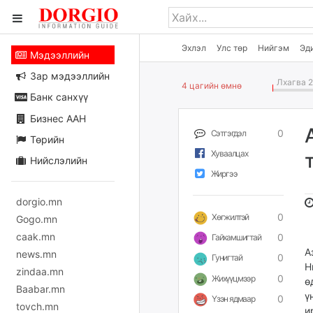
Эхлэл
Улс төр
Нийгэм
Эд
Мэдээллийн
Зар мэдээллийн
Лхагва 2
4 цагийн өмнө
Банк санхүү
Бизнес ААН
0
Сэтгэгдэл
Төрийн
Хуваалцах
Нийслэлийн
Жиргээ
dorgio.mn
0
Хөгжилтэй
Gogo.mn
caak.mn
0
Гайхамшигтай
А
news.mn
0
Гунигтай
Н
zindaa.mn
0
Жихүүцмээр
ө
Baabar.mn
ү
0
Үзэн ядмаар
tovch.mn
и