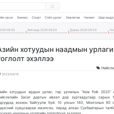
ийн засаг
Бизнес
Спорт
Соёл урлаг
Зөвлөгөө
Чөлөөт
Шар мэдэ
026 08 05
Мягмар 2026 08 04
Даваа 2026 08 03
Ням
Азийн хотуудын наадмын урлаги
тоглолт эхэллээ
Нийслэ
2023-
2026-
2023/06/16
06-
08-
16
06
17:47:20
20:45:06
зийн хотуудын ардын урлаг, гар урлалын “Asia Folk 2023”
ийслэлийн Засаг даргын ивээл дор зургаадугаар сарын 1
дрүүдэд зохион байгуулж буй. 10 улсын 160, Монголын 90 
ндэсний хувцсаараа ижилсэн, парад алхан Сүхбаатарын тал
рснээр наадмын урлагийн тоглолтууд эхэллээ.