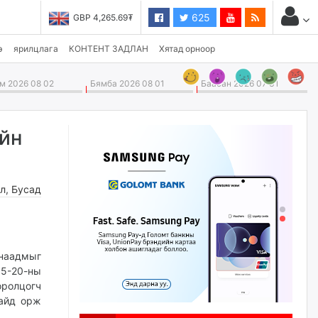
625
GBP 4,265.69₮
USD 3,496.90₮
э
ярилцлага
КОНТЕНТ ЗАДЛАН
Хятад орноор
 2026 08 02
Бямба 2026 08 01
Баасан 2026 07 31
йн
л
,
Бусад
 наадмыг
5-20-ны
оролцогч
байд орж