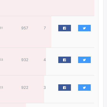
жилийн ойд зориулсан
наадмыг хойшлуулав
өчигдѳр
Монгол Улсад 162 вагон - 9720
957
7
тонн АИ-92 орж иржээ
31
өчигдѳр
Jade Gas: 1.1 тэрбум австрали
долларын санхүүжилтийн
эцсийн гэрээг есдүгээр сард
932
4
байгуулбал Тавантолгойн
03
метан хийн үйлдвэрлэлийн
өрөмдлөгийг 2027 онд эхлүүлнэ
өчигдѳр
Ханын материалд эхний
922
3
03
ээлжийн 6 блок орон сууцны
барилга угсралтын ажил
үргэлжилж байна
өчигдѳр