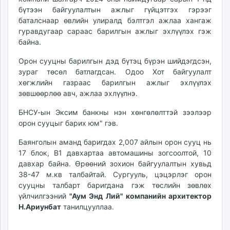
unuudur.mn
бүтээн байгуулалтын ажлыг гүйцэтгэх гэрээг
баталснаар өвлийн улиралд бэлтгэл ажлаа хангаж
isee.mn
гуравдугаар сараас барилгын ажлыг эхлүүлэх гэж
mglradio.com
байна.
fact.mn
itoim.mn
Орон сууцны барилгын дэд бүтэц бүрэн шийдэгдсэн,
зураг төсөл батлагдсан. Одоо Хот байгуулалт
tumen.mn
хөгжлийн газраас барилгын ажлыг эхлүүлэх
shuum.mn
зөвшөөрлөө авч, ажлаа эхлүүлнэ.
times.mn
tvmongolia.mn
БНСУ-ын Эксим банкны нэн хөнгөлөлттэй зээлээр
орон сууцыг барих юм" гэв.
mass.mn
unegui.mn
Баянголын аманд баригдах 2,007 айлын орон сууц нь
assa.mn
17 блок, В1 давхартаа автомашины зогсоолтой, 10
toim.mn
давхар байна. Өрөөний зохион байгуулалтын хувьд
38-47 м.кв талбайтай. Сургууль, цэцэрлэг орон
tac.mn
сууцны талбарт баригдана гэж төслийн зөвлөх
paparazzi.mn
үйлчилгээний
"Аум Энд Лий" компанийн архитектор
unread.today
Н.Ариунбат
танилцууллаа.