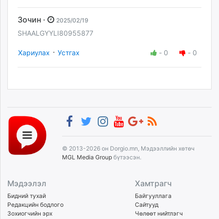
Зочин ·
2025/02/19
SHAALGYYLI80955877
·
Хариулах
Устгах
-
0
-
0
© 2013-2026 он Dorgio.mn, Мэдээллийн хөтөч
MGL Media Group
бүтээсэн.
Мэдээлэл
Хамтрагч
Бидний тухай
Байгууллага
Редакцийн бодлого
Сайтууд
Зохиогчийн эрх
Чөлөөт нийтлэгч