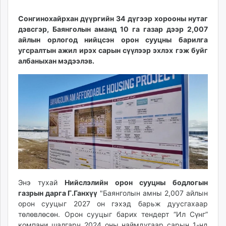
19
08
ikon.mn
09:24:40
00:37:54
Сонгинохайрхан дүүргийн 34 дүгээр хорооны нутаг
mnb.mn
дэвсгэр, Баянголын аманд 10 га газар дээр 2,007
Livetv.mn
айлын орлогод нийцсэн орон сууцны барилга
Eguur.mn
угсралтын ажил ирэх сарын сүүлээр эхлэх гэж буйг
24tsag.mn
албаныхан мэдээлэв.
shuud.mn
eagle.mn
ergelt.mn
zarig.mn
today.mn
zuv.mn
mminfo.mn
ugluu.mn
urlag.mn
Энэ тухай
Нийслэлийн орон сууцны бодлогын
unen.mn
газрын дарга Г.Ганхүү
"Баянголын амны 2,007 айлын
asu.mn
орон сууцыг 2027 он гэхэд барьж дуусгахаар
shudarga.mn
төлөвлөсөн. Орон сууцыг барих тендерт “Ил Сүнг”
shuurhai.mn
компани шалгарч 2024 оны наймдугаар сарын 1-нд