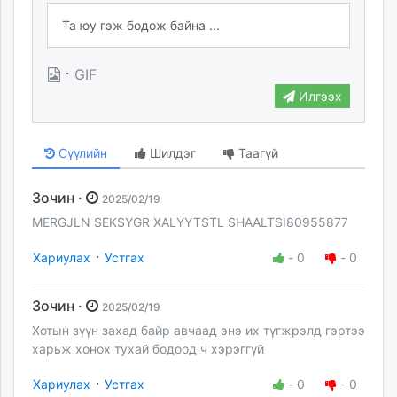
·
GIF
Илгээх
Сүүлийн
Шилдэг
Таагүй
Зочин ·
2025/02/19
MERGJLN SEKSYGR XALYYTSTL SHAALTSI80955877
·
Хариулах
Устгах
-
0
-
0
Зочин ·
2025/02/19
Хотын зүүн захад байр авчаад энэ их түгжрэлд гэртээ
харьж хонох тухай бодоод ч хэрэггүй
·
Хариулах
Устгах
-
0
-
0