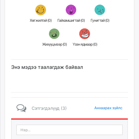
Хөгжилтэй (
0
)
Гайхамшигтай (
0
)
Гунигтай (
0
)
Жихүүцмээр (
0
)
Үзэн ядмаар (
0
)
Энэ мэдээ таалагдаж байвал
Сэтгэгдэлүүд (3)
Анхаарах зүйлс