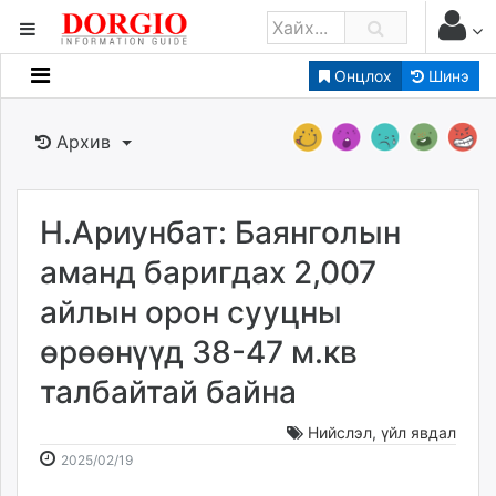
Онцлох
Шинэ
Мэдээллийн
Зар мэдээллийн
Архив
Банк санхүү
Бизнес ААН
Төрийн
Н.Ариунбат: Баянголын
Нийслэлийн
аманд баригдах 2,007
айлын орон сууцны
dorgio.mn
өрөөнүүд 38-47 м.кв
Gogo.mn
caak.mn
талбайтай байна
news.mn
zindaa.mn
Нийслэл
,
үйл явдал
2025-
2026-
Baabar.mn
2025/02/19
02-
08-
tovch.mn