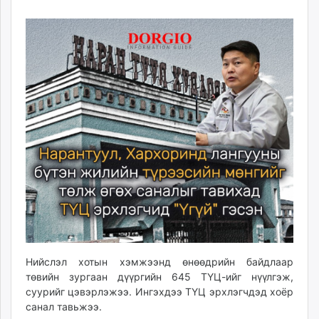
14
07
ikon.mn
14:19:51
09:02:40
mnb.mn
Livetv.mn
Eguur.mn
24tsag.mn
shuud.mn
eagle.mn
ergelt.mn
zarig.mn
today.mn
zuv.mn
mminfo.mn
ugluu.mn
urlag.mn
unen.mn
Нийслэл хотын хэмжээнд өнөөдрийн байдлаар
төвийн зургаан дүүргийн 645 ТҮЦ-ийг нүүлгэж,
asu.mn
суурийг цэвэрлэжээ. Ингэхдээ ТҮЦ эрхлэгчдэд хоёр
shudarga.mn
санал тавьжээ.
shuurhai.mn