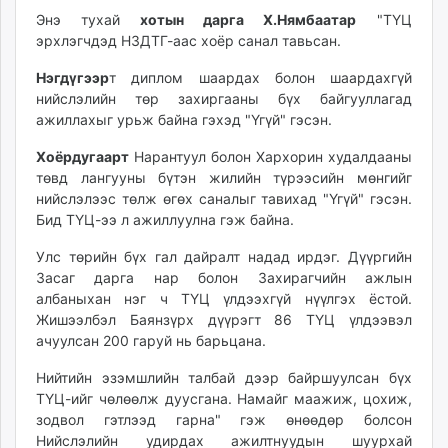
unuudur.mn
Энэ тухай
хотын дарга Х.Нямбаатар
"ТҮЦ
эрхлэгчдэд НЗДТГ-аас хоёр санал тавьсан.
isee.mn
mglradio.com
Нэгдүгээр
т диплом шаардах болон шаардахгүй
fact.mn
нийслэлийн төр захиргааны бүх байгууллагад
itoim.mn
ажиллахыг урьж байна гэхэд "Үгүй" гэсэн.
tumen.mn
Хоёрдугаарт
Нарантуул болон Хархорин худалдааны
shuum.mn
төвд лангууны бүтэн жилийн түрээсийн мөнгийг
times.mn
нийслэлээс төлж өгөх саналыг тавихад "Үгүй" гэсэн.
tvmongolia.mn
Бид ТҮЦ-ээ л ажиллуулна гэж байна.
mass.mn
Улс төрийн бүх гал дайралт надад ирдэг. Дүүргийн
unegui.mn
Засаг дарга нар болон Захирагчийн ажлын
assa.mn
албаныхан нэг ч ТҮЦ үлдээхгүй нүүлгэх ёстой.
toim.mn
Жишээлбэл Баянзүрх дүүрэгт 86 ТҮЦ үлдээвэл
ачуулсан 200 гаруй нь барьцана.
tac.mn
paparazzi.mn
Нийтийн эзэмшлийн талбай дээр байршуулсан бүх
unread.today
ТҮЦ-ийг чөлөөлж дуусгана. Намайг маажиж, цохиж,
зодвол гэтлээд гарна" гэж өнөөдөр болсон
Нийслэлийн удирдах ажилтнуудын шуурхай