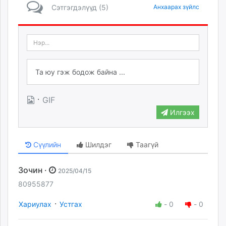
Сэтгэгдэлүүд (5)
Анхаарах зүйлс
·
GIF
Илгээх
Сүүлийн
Шилдэг
Таагүй
Зочин ·
2025/04/15
80955877
·
Хариулах
Устгах
-
0
-
0