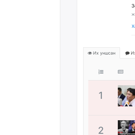
ж
Х
Их уншсан
Их
1
2