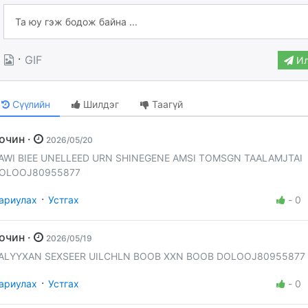
·
GIF
Ил
Сүүлийн
Шилдэг
Таагүй
Зочин ·
2026/05/20
AWI BIEE UNELLEED URN SHINEGENE AMSI TOMSGN TAALAMJTAI
OLOOJ80955877
·
ариулах
Устгах
-
0
Зочин ·
2026/05/19
ALYYXAN SEXSEER UILCHLN BOOB XXN BOOB DOLOOJ80955877
·
ариулах
Устгах
-
0