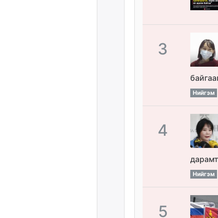
3
байгаа
Нийгэм
4
дарамт
Нийгэм
5