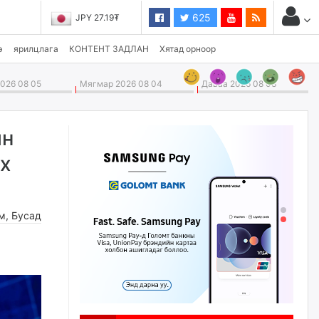
625
JPY 27.19₮
э
ярилцлага
КОНТЕНТ ЗАДЛАН
Хятад орноор
026 08 05
Мягмар 2026 08 04
Даваа 2026 08 03
йн
ах
м
,
Бусад