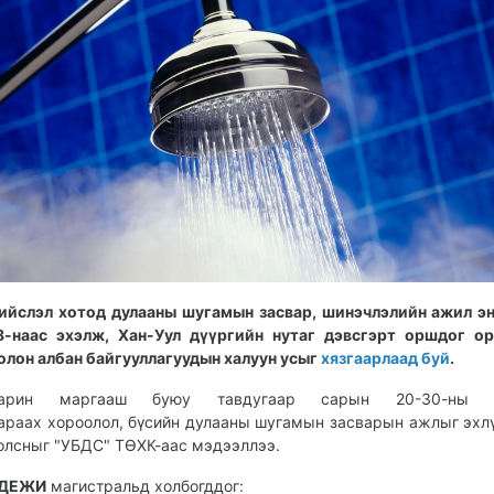
ийслэл хотод дулааны шугамын засвар, шинэчлэлийн ажил э
8-наас эхэлж, Хан-Уул дүүргийн нутаг дэвсгэрт оршдог о
олон албан байгууллагуудын халуун усыг
хязгаарлаад буй
.
арин маргааш буюу тавдугаар сарын 20-30-ны х
араах хороолол, бүсийн дулааны шугамын засварын ажлыг эхл
олсныг "УБДС" ТӨХК-аас мэдээллээ.
ДЕЖИ
магистральд холбогддог: