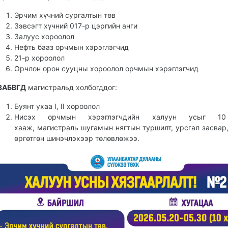
Эрчим хүчний сургалтын төв
Зэвсэгт хүчний 017-р цэргийн анги
Залуус хороолол
Нефть бааз орчмын хэрэглэгчид
21-р хороолол
Орчлон орон сууцны хороолол орчмын хэрэглэгчид
3АБВГД
магистральд холбогддог:
Буянт ухаа I, II хороолол
Нисэх орчмын хэрэглэгчдийн халуун усыг 10
хааж, магистраль шугамын нягтын туршилт, урсгал засвар,
өргөтгөн шинэчлэхээр төлөвлөжээ.