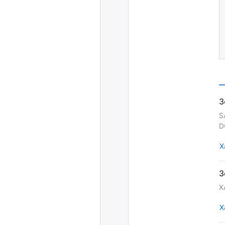
S
D
Х
X
Х