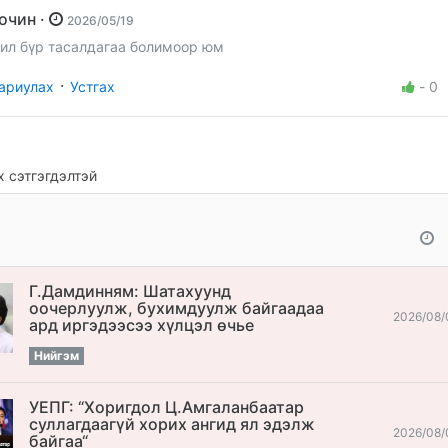
Зочин ·
2026/05/19
ил бүр тасалдагаа болимоор юм
·
ариулах
Устгах
-
0
 сэтгэгдэлтэй
Г.Дамдинням: Шатахуунд
оочерлуулж, бухимдуулж байгаадаа
2026/08/
ард иргэдээсээ хүлцэл өчье
Нийгэм
УЕПГ: “Хоригдол Ц.Амгаланбаатар
cуллагдаагүй хорих ангид ял эдэлж
2026/08/
байгаа“