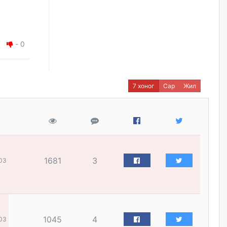
наймдугаар сарын 14-нөөс
ажиллуулж эхэлнэ
уржигдар
-
0
Орон сууц, нийтийн аж ахуй,
авто зам, тохижилт
үйлчилгээний ажилтнуудын
ХАРИЛЦАА хандлагатай
холбоотой ГОМДОЛ их байгааг
7 хоног
Сар
Жил
дурдлаа
уржигдар
Бариста хийх нь залуусын
дунд яагаад трэнд болов
уржигдар
1681
3
03
Өмгөөлөгч Б.Оюунбилэг:
"Урьхан" Б.Чинбат гэж хүн
бизнес хамтрагчаа гүтгэж
хууль хяналтын байгууллагаар
шалгуулж, торны цаана
1045
4
03
суулгана гэх мэтээр дарамталдаг