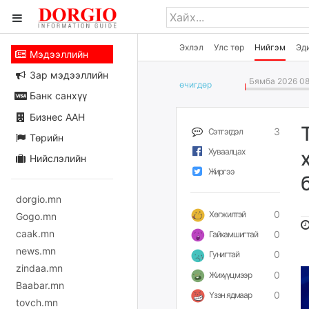
Эхлэл
Улс төр
Нийгэм
Эд
Мэдээллийн
Зар мэдээллийн
Бямба 2026 08
өчигдѳр
Банк санхүү
Бизнес ААН
3
Сэтгэгдэл
Төрийн
Хуваалцах
Нийслэлийн
Жиргээ
dorgio.mn
0
Хөгжилтэй
Gogo.mn
caak.mn
0
Гайхамшигтай
news.mn
0
Гунигтай
zindaa.mn
0
Жихүүцмээр
Baabar.mn
0
Үзэн ядмаар
tovch.mn