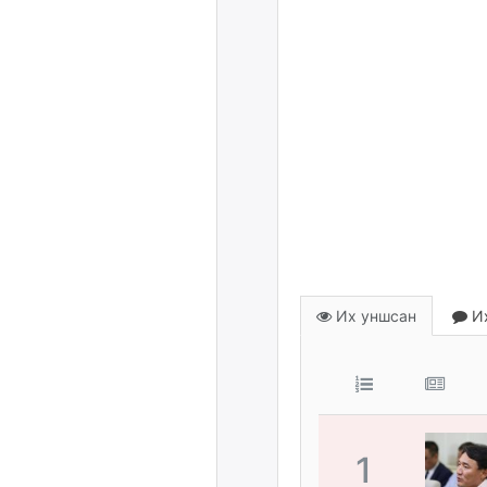
Их уншсан
Их
1