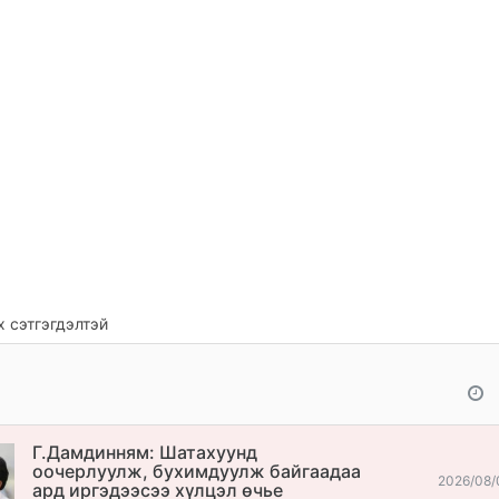
 сэтгэгдэлтэй
Г.Дамдинням: Шатахуунд
оочерлуулж, бухимдуулж байгаадаа
2026/08/
ард иргэдээсээ хүлцэл өчье