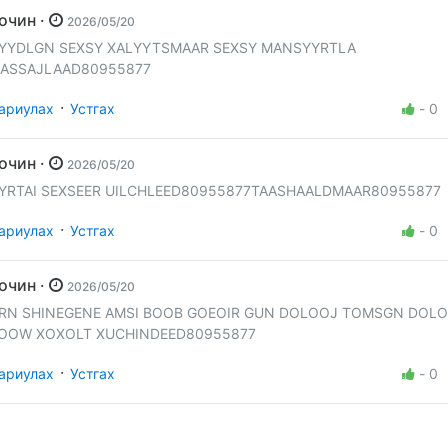
Зочин ·
2026/05/20
YYDLGN SEXSY XALYYTSMAAR SEXSY MANSYYRTLA
ASSAJLAAD80955877
·
ариулах
Устгах
-
0
Зочин ·
2026/05/20
YRTAI SEXSEER UILCHLEED80955877TAASHAALDMAAR80955877
·
ариулах
Устгах
-
0
Зочин ·
2026/05/20
RN SHINEGENE AMSI BOOB GOEOIR GUN DOLOOJ TOMSGN DOL
OOW XOXOLT XUCHINDEED80955877
·
ариулах
Устгах
-
0