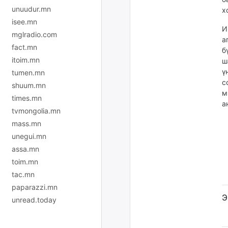
unuudur.mn
х
isee.mn
И
mglradio.com
а
fact.mn
б
itoim.mn
ш
ү
tumen.mn
с
shuum.mn
м
times.mn
а
tvmongolia.mn
mass.mn
unegui.mn
assa.mn
toim.mn
tac.mn
paparazzi.mn
Э
unread.today