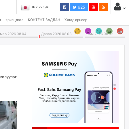
625
JPY 27.19₮
э
ярилцлага
КОНТЕНТ ЗАДЛАН
Хятад орноор
ар 2026 08 04
Даваа 2026 08 03
Ням 2026 08 02
жлүүлэг