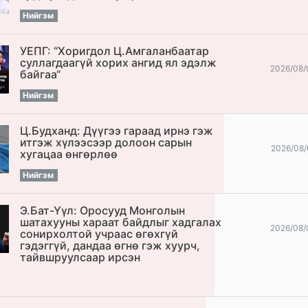
Нийгэм
УЕПГ: “Хоригдол Ц.Амгаланбаатар
cуллагдаагүй хорих ангид ял эдэлж
2026/08/
байгаа“
Нийгэм
Ц.Будханд: Дүүгээ гараад ирнэ гэж
итгэж хүлээсээр долоон сарын
2026/08/
хугацаа өнгөрлөө
Нийгэм
Э.Бат-Үүл: Оросууд Монголын
шатахууны хараат байдлыг хадгалах
2026/08/
сонирхолтой учраас өгөхгүй
гэдэггүй, дандаа өгнө гэж хуурч,
тайвшруулсаар ирсэн