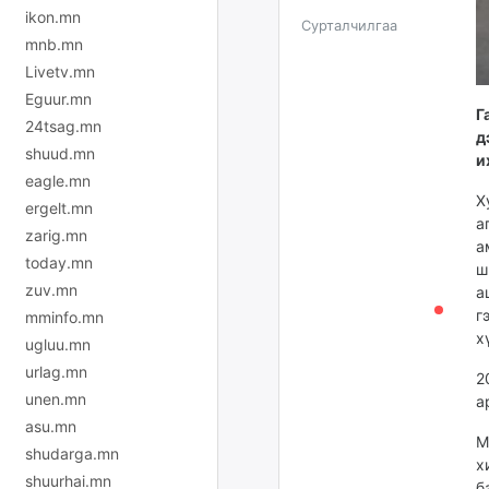
ikon.mn
Сурталчилгаа
mnb.mn
Livetv.mn
Eguur.mn
Г
24tsag.mn
д
shuud.mn
и
eagle.mn
Х
ergelt.mn
а
zarig.mn
а
today.mn
ш
zuv.mn
а
г
mminfo.mn
х
ugluu.mn
urlag.mn
2
unen.mn
а
asu.mn
М
shudarga.mn
х
shuurhai.mn
б