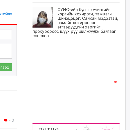
СУИС-ийн бүлэг хүчингийн
хэргийн хохирогч, тэмцэгч
х зүйлс
Шинэцэцэг: Сайхан мэдээтэй,
намайг хохироосон
этгээдүүдийн хэргийг
прокуророос шүүх рүү шилжүүлж байгааг
сонслоо
өчигдѳр
Өчигдрийн байдлаар ₮10000
доош дүнгээр шатахууны
гээх
худалдан авалт хийсэн 1500
баримт бүртгэгджээ
өчигдѳр
Шатахуун олголтыг 50,000
төгрөгөөр хязгаарласныг
нэмэгдүүлж 100,000 төгрөгт
хүргэхээр судалж байгаа
өчигдѳр
-
0