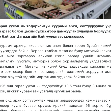
арал үүсэл нь тодорхойгүй хуурамч архи, согтууруулах ун
ээрээс болон цахим сүлжээгээр дамжуулан худалдан борлуула
х байгааг Цагдаагийн байгууллагаас мэдээллээ.
уурамч архинд ихэвчлэн метанол болон төрөл бүрийн хими
гуулагддаг байна. Өөрөөр хэлбэл, метанол буюу метилийн спирт
мт өнгө зэргээрээ архитай ижил бөгөөд үүнийг ихэвчлэ
ингэлэгч, уусгагч, антифриз болон формальдегид үйлдвэрлэх
шигладаг аж. Метанол нь хүний биед задрахдаа харааны м
эмтээж сохор болгох, төв мэдрэлийн системийг хордуулж ам
үрэх аюултай гэдгийг мэргэжилтнүүд хэлж байгаа юм.
025 онд гарал үүсэл нь тодорхойгүй 10,5 тонн буюу 8 мянга г
рхи, вискиг хураан авч устгалд оруулсан байна.
өн онд архи согтууруулах ундааг зөвшөөрөгдөх хэмжээнээс х
илээр хууль бусаар оруулж ирэхийг завдсан 96 зөрчил бү
айна. Өнгөрсөн онд Нийслэлийн түргэн тусламжийн төвд