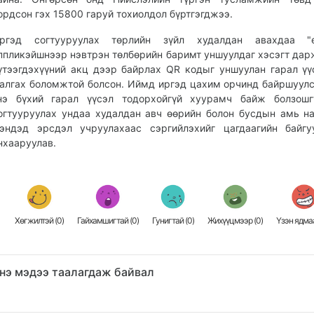
ордсон гэх 15800 гаруй тохиолдол бүртгэгджээ.
ргэд согтууруулах төрлийн зүйл худалдан авахдаа "e-
ппликэйшнээр нэвтрэн төлбөрийн баримт уншуулдаг хэсэгт дар
үтээгдэхүүний акц дээр байрлах QR кодыг уншуулан гарал үү
алгах боломжтой болсон. Иймд иргэд цахим орчинд байршуул
нэ бүхий гарал үүсэл тодорхойгүй хуурамч байж болзошг
огтууруулах ундаа худалдан авч өөрийн болон бусдын амь на
эндэд эрсдэл учруулахаас сэргийлэхийг цагдаагийн байгу
нхааруулав.
Хөгжилтэй (
0
)
Гайхамшигтай (
0
)
Гунигтай (
0
)
Жихүүцмээр (
0
)
Үзэн ядмаа
нэ мэдээ таалагдаж байвал