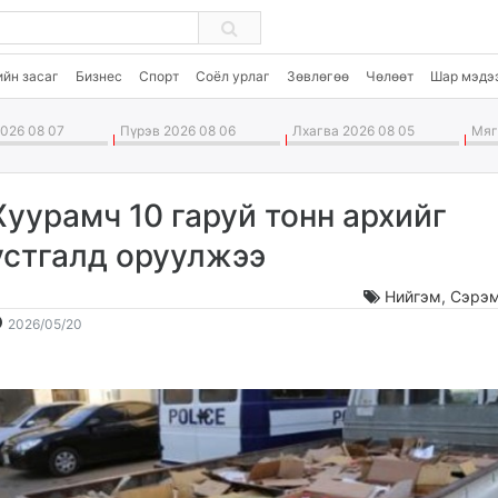
ийн засаг
Бизнес
Спорт
Соёл урлаг
Зөвлөгөө
Чөлөөт
Шар мэдэ
026 08 07
Пүрэв 2026 08 06
Лхагва 2026 08 05
Мягм
Хуурамч 10 гаруй тонн архийг
устгалд оруулжээ
Нийгэм
,
Сэрэм
2026-
2026-
2026/05/20
05-
08-
20
08
08:42:04
20:51:35