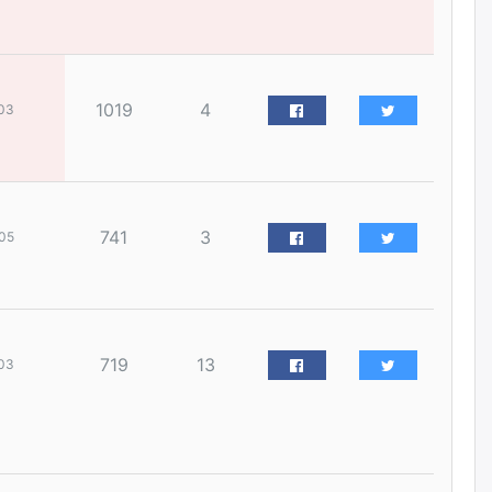
наймдугаар сарын 14-нөөс
ажиллуулж эхэлнэ
уржигдар
1019
4
03
Орон сууц, нийтийн аж ахуй,
авто зам, тохижилт
үйлчилгээний ажилтнуудын
ХАРИЛЦАА хандлагатай
холбоотой ГОМДОЛ их байгааг
дурдлаа
уржигдар
741
3
05
Бариста хийх нь залуусын
дунд яагаад трэнд болов
уржигдар
719
13
03
Өмгөөлөгч Б.Оюунбилэг:
"Урьхан" Б.Чинбат гэж хүн
бизнес хамтрагчаа гүтгэж
хууль хяналтын байгууллагаар
шалгуулж, торны цаана
суулгана гэх мэтээр дарамталдаг