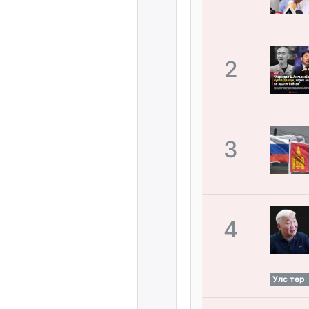
2
3
4
Улс төр