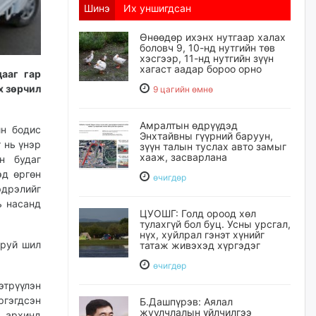
Шинэ
Их уншигдсан
Өнөөдөр ихэнх нутгаар халах
боловч 9, 10-нд нутгийн төв
хэсгээр, 11-нд нутгийн зүүн
хагаст аадар бороо орно
дааг гар
х зөрчил
9 цагийн өмнө
Амралтын өдрүүдэд
йн бодис
Энхтайвны гүүрний баруун,
 нь үнэр
зүүн талын туслах авто замыг
хааж, засварлана
н будаг
эд өргөн
өчигдѳр
эдрэлийг
ь насанд
ЦУОШГ: Голд ороод хөл
тулахгүй бол буц. Усны урсгал,
нүх, хуйлрал гэнэт хүнийг
аруй шил
татаж живэхэд хүргэдэг
өчигдѳр
этрүүлэн
ргэгдсэн
Б.Дашпүрэв: Аялал
жуулчлалын үйлчилгээ
 архинд