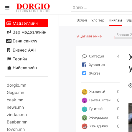
Эхлэл
Улс төр
Нийгэм
Эд
Мэдээллийн
Зар мэдээллийн
Баасан 2
9 цагийн өмнө
Банк санхүү
Бизнес ААН
4
Сэтгэгдэл
Төрийн
Хуваалцах
Нийслэлийн
Жиргээ
dorgio.mn
0
Хөгжилтэй
Gogo.mn
caak.mn
0
Гайхамшигтай
news.mn
0
Гунигтай
zindaa.mn
0
Жихүүцмээр
Baabar.mn
0
Үзэн ядмаар
tovch.mn