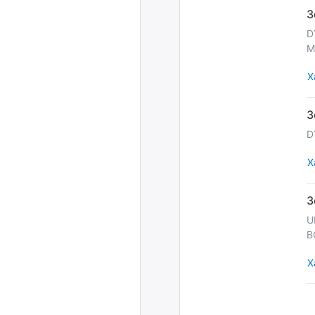
D
M
Х
D
Х
U
B
Х