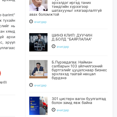
эрхэлдэг иргэд таних
тэмдгийн хүрээгээр
шатахууныг хязгаарлалтгүй
авах боломжтой
barimt"
ж тухайн
өчигдѳр
слийг нь
сан хямд
ШИНЭ КЛИП: ДУУЧИН
үй архи
Д.БОЛД "БАЯРЛАЛАА"
с, эрүүл
өчигдѳр
уллагаас
Б.Пүрэвдагва: Найман
салбарын 103 үйлчилгээний
бүртгэлийг цуцалснаар бизнес
эрхлэхэд таатай нөхцөл
бүрдэнэ
р (
0
)
өчигдѳр
301 цистерн вагон буулгалтад
болон замд явж байна
өчигдѳр