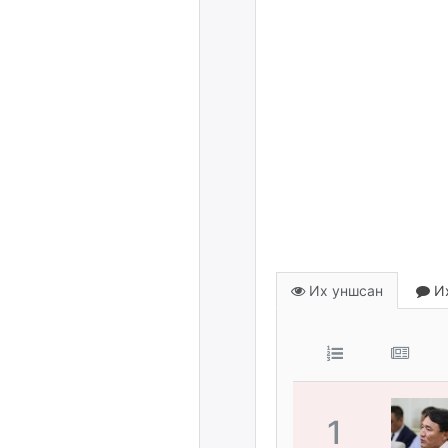
Их уншсан
Их
1