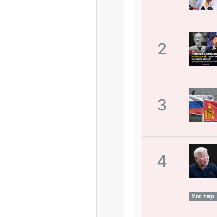
2
3
4
Улс төр