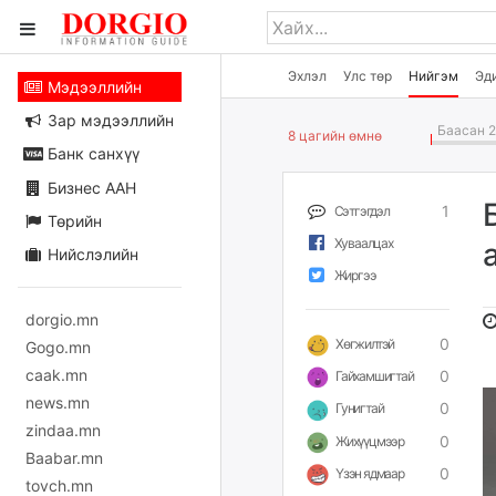
Эхлэл
Улс төр
Нийгэм
Эд
Мэдээллийн
Зар мэдээллийн
Баасан 2
8 цагийн өмнө
Банк санхүү
Бизнес ААН
1
Сэтгэгдэл
Төрийн
Хуваалцах
Нийслэлийн
Жиргээ
dorgio.mn
0
Хөгжилтэй
Gogo.mn
caak.mn
0
Гайхамшигтай
news.mn
0
Гунигтай
zindaa.mn
0
Жихүүцмээр
Baabar.mn
0
Үзэн ядмаар
tovch.mn