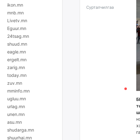
ikon.mn
Сурталчилгаа
mnb.mn
Livetv.mn
Eguur.mn
24tsag.mn
shuud.mn
eagle.mn
ergelt.mn
zarig.mn
today.mn
zuv.mn
mminfo.mn
ugluu.mn
Б
т
urlag.mn
ш
unen.mn
н
asu.mn
х
shudarga.mn
г
shuurhai.mn