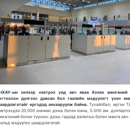
НХАУ-ын хилээр нэвтрэх үед авч яваа бэлэн мөнгөний
огтоосон дүнгээс давсан бол гаалийн мэдүүлэгт үнэн зөв
аардлагатайг иргэдэд анхааруулж байна.
Тухайлбал, иргэн Т
эвтрэхдээ 20,000 юаниас дээш бэлэн юань, 5.000 ам. долларто
эмжээний болон түүнээс дээш гадаад валютын бэлэн мөнгө авч 
аальд мэдүүлэх шаардлагатай.