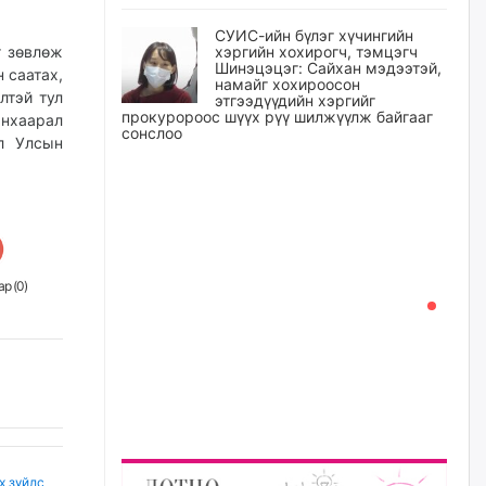
СУИС-ийн бүлэг хүчингийн
г зөвлөж
хэргийн хохирогч, тэмцэгч
Шинэцэцэг: Сайхан мэдээтэй,
 саатах,
намайг хохироосон
лтэй тул
этгээдүүдийн хэргийг
прокуророос шүүх рүү шилжүүлж байгааг
нхаарал
сонслоо
л Улсын
өчигдѳр
Өчигдрийн байдлаар ₮10000
доош дүнгээр шатахууны
худалдан авалт хийсэн 1500
баримт бүртгэгджээ
р (
0
)
өчигдѳр
Шатахуун олголтыг 50,000
төгрөгөөр хязгаарласныг
нэмэгдүүлж 100,000 төгрөгт
хүргэхээр судалж байгаа
өчигдѳр
х зүйлс