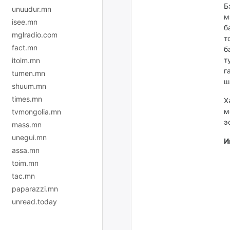
Б
unuudur.mn
м
isee.mn
б
mglradio.com
т
fact.mn
б
т
itoim.mn
г
tumen.mn
ш
shuum.mn
times.mn
Х
м
tvmongolia.mn
э
mass.mn
unegui.mn
И
assa.mn
toim.mn
tac.mn
paparazzi.mn
unread.today