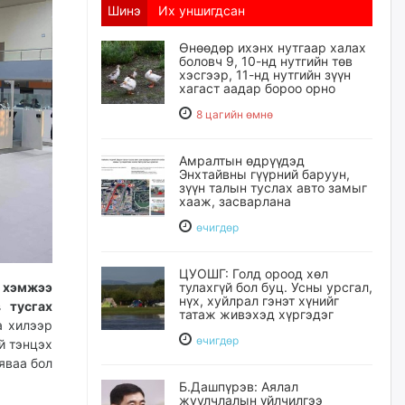
Шинэ
Их уншигдсан
Өнөөдөр ихэнх нутгаар халах
боловч 9, 10-нд нутгийн төв
хэсгээр, 11-нд нутгийн зүүн
хагаст аадар бороо орно
8 цагийн өмнө
Амралтын өдрүүдэд
Энхтайвны гүүрний баруун,
зүүн талын туслах авто замыг
хааж, засварлана
өчигдѳр
ЦУОШГ: Голд ороод хөл
 хэмжээ
тулахгүй бол буц. Усны урсгал,
нүх, хуйлрал гэнэт хүнийг
 тусгах
татаж живэхэд хүргэдэг
а хилээр
өчигдѳр
й тэнцэх
яваа бол
Б.Дашпүрэв: Аялал
жуулчлалын үйлчилгээ