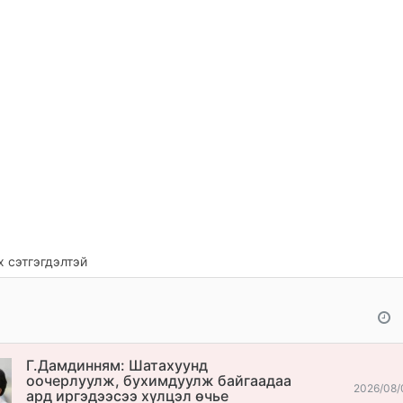
 сэтгэгдэлтэй
Г.Дамдинням: Шатахуунд
оочерлуулж, бухимдуулж байгаадаа
2026/08/
ард иргэдээсээ хүлцэл өчье