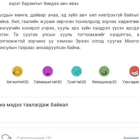
зэрэг баримтыг биедээ авч явах
усдын мөнгө, дайвар ачаа, эд зүйл авч хил нэвтрэхгүй байхы
айна. Хил, гаалийн журам зөрчсөн тохиолдолд зорчих хөдөлгөөн
анхүүгийн хохирол учрах, хууль эрх зүйн хүндрэл үүсэх эрсдэ
ргэн Та суугаа улсын хууль тогтоомжийг хүндэтгэн, а
олгоомжтой зорчино уу хэмээн Эрээн хотод суугаа Монго
онсулын газраас анхааруулсан байна.
Хөгжилтэй (
0
)
Гайхамшигтай (
0
)
Гунигтай (
0
)
Жихүүцмээр (
0
)
Үзэн ядмаа
нэ мэдээ таалагдаж байвал
Сэтгэгдэлүүд (1)
Анхаара