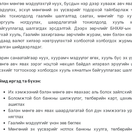
элэн мөнгөө мэдүүлэхгүй нуух, бусдын нэр дээр хувааж авч ява
эдүүлэх, эсхүл мөнгөний эх үүсвэрийг тодорхой тайлбарлаж 
айх тохиолдолд гаалийн шалгалтад саатах, мөнгийг түр ху
оргууль ногдуулах, шаардлагатай тохиолдолд хууль х
айгууллагад шалгагдах эрсдэлтэй. Дээрх зөрчлийг БНХАУ-ын
ухай хууль, Гаалийн захиргааны зөрчлийн журам, мөн бэлэн юа
адаад валют хилээр нэвтрүүлэхтэй холбоотой холбогдох журм
алган шийдвэрлэдэг.
арин санаатайгаар нуух, хуурамч мэдүүлэг өгөх, хууль бус эх ү
өнгө авч явах зэрэг ноцтой нөхцөл байдал илэрвэл эрүүгийн
сэхийг тогтоохоор холбогдох хууль хяналтын байгууллагаас шалг
ймд иргэд та бүхэн:
Их хэмжээний бэлэн мөнгө авч явахаас аль болох зайлсхий
Боломжтой бол банкны шилжүүлэг, төлбөрийн карт, цахи
ашиглах
Бэлэн мөнгө авч явах шаардлагатай бол дүн хэмжээгээ у
нягтлах
Гаалийн мэдүүлгийг үнэн зөв бөглөх
Мөнгөний эх үүсвэрийг нотлох банкны хуулга, төлбөрий