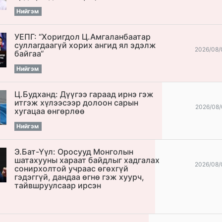
Нийгэм
УЕПГ: “Хоригдол Ц.Амгаланбаатар
cуллагдаагүй хорих ангид ял эдэлж
2026/08/
байгаа“
Нийгэм
Ц.Будханд: Дүүгээ гараад ирнэ гэж
итгэж хүлээсээр долоон сарын
2026/08/
хугацаа өнгөрлөө
Нийгэм
Э.Бат-Үүл: Оросууд Монголын
шатахууны хараат байдлыг хадгалах
2026/08/
сонирхолтой учраас өгөхгүй
гэдэггүй, дандаа өгнө гэж хуурч,
тайвшруулсаар ирсэн