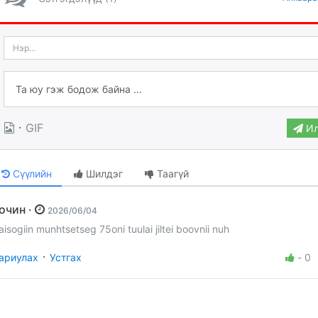
·
GIF
Ил
Сүүлийн
Шилдэг
Таагүй
Зочин ·
2026/06/04
aisogiin munhtsetseg 75oni tuulai jiltei boovnii nuh
·
ариулах
Устгах
-
0