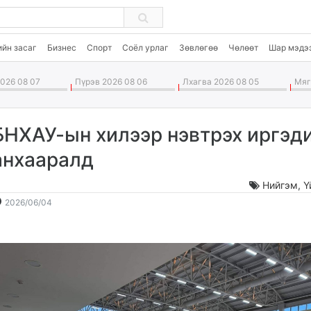
ийн засаг
Бизнес
Спорт
Соёл урлаг
Зөвлөгөө
Чөлөөт
Шар мэдэ
026 08 07
Пүрэв 2026 08 06
Лхагва 2026 08 05
Мягм
БНХАУ-ын хилээр нэвтрэх иргэд
анхааралд
Нийгэм
,
Ү
2026-
2026-
2026/06/04
06-
08-
04
08
15:00:02
20:15:44