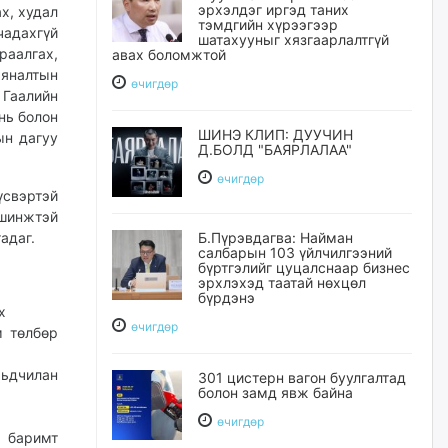
эрхэлдэг иргэд таних
х, худал
тэмдгийн хүрээгээр
чадахгүй
шатахууныг хязгаарлалтгүй
раалгах,
авах боломжтой
яналтын
өчигдѳр
 Гаалийн
нь болон
ШИНЭ КЛИП: ДУУЧИН
ын дагуу
Д.БОЛД "БАЯРЛАЛАА"
өчигдѳр
үсвэртэй
 шинжтэй
адаг.
Б.Пүрэвдагва: Найман
салбарын 103 үйлчилгээний
бүртгэлийг цуцалснаар бизнес
эрхлэхэд таатай нөхцөл
бүрдэнэ
х
өчигдѳр
м төлбөр
рьдчилан
301 цистерн вагон буулгалтад
болон замд явж байна
өчигдѳр
н баримт