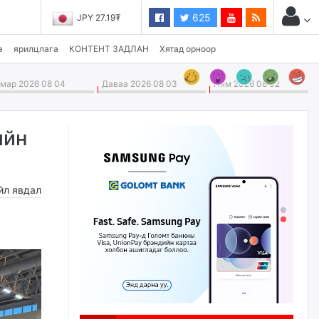
625
JPY 27.19₮
э
ярилцлага
КОНТЕНТ ЗАДЛАН
Хятад орноор
ар 2026 08 04
Даваа 2026 08 03
Ням 2026 08 02
ийн
йл явдал