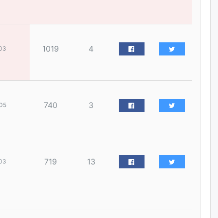
наймдугаар сарын 14-нөөс
ажиллуулж эхэлнэ
уржигдар
1019
4
03
Орон сууц, нийтийн аж ахуй,
авто зам, тохижилт
үйлчилгээний ажилтнуудын
ХАРИЛЦАА хандлагатай
холбоотой ГОМДОЛ их байгааг
дурдлаа
уржигдар
740
3
05
Бариста хийх нь залуусын
дунд яагаад трэнд болов
уржигдар
719
13
03
Өмгөөлөгч Б.Оюунбилэг:
"Урьхан" Б.Чинбат гэж хүн
бизнес хамтрагчаа гүтгэж
хууль хяналтын байгууллагаар
шалгуулж, торны цаана
суулгана гэх мэтээр дарамталдаг