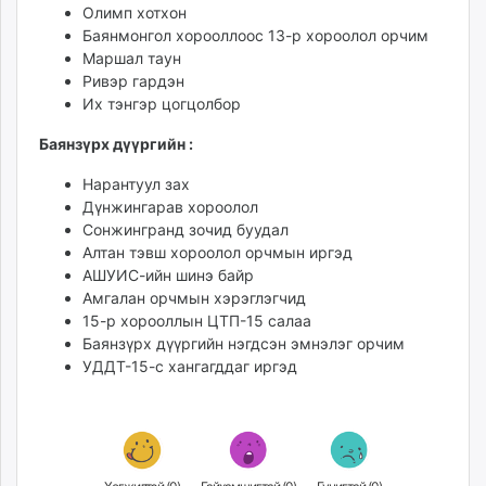
Олимп хотхон
unuudur.mn
Баянмонгол хорооллоос 13-р хороолол орчим
isee.mn
Маршал таун
mglradio.com
Ривэр гардэн
fact.mn
Их тэнгэр цогцолбор
itoim.mn
Баянзүрх дүүргийн :
tumen.mn
shuum.mn
Нарантуул зах
Дүнжингарав хороолол
times.mn
Сонжингранд зочид буудал
tvmongolia.mn
Алтан тэвш хороолол орчмын иргэд
mass.mn
АШУИС-ийн шинэ байр
unegui.mn
Амгалан орчмын хэрэглэгчид
assa.mn
15-р хорооллын ЦТП-15 салаа
Баянзүрх дүүргийн нэгдсэн эмнэлэг орчим
toim.mn
УДДТ-15-с хангагддаг иргэд
tac.mn
paparazzi.mn
unread.today