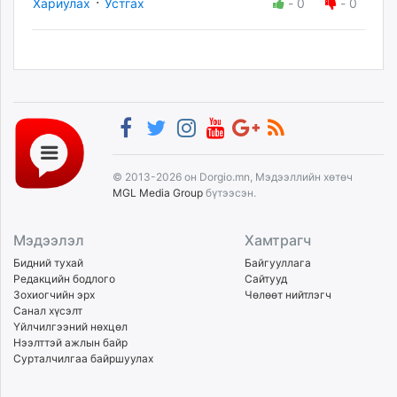
·
Хариулах
Устгах
-
0
-
0
© 2013-2026 он Dorgio.mn, Мэдээллийн хөтөч
MGL Media Group
бүтээсэн.
Мэдээлэл
Хамтрагч
Бидний тухай
Байгууллага
Редакцийн бодлого
Сайтууд
Зохиогчийн эрх
Чөлөөт нийтлэгч
Санал хүсэлт
Үйлчилгээний нөхцөл
Нээлттэй ажлын байр
Сурталчилгаа байршуулах