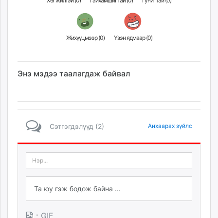
Хөгжилтэй (
0
)
Гайхамшигтай (
0
)
Гунигтай (
0
)
Жихүүцмээр (
0
)
Үзэн ядмаар (
0
)
Энэ мэдээ таалагдаж байвал
Сэтгэгдэлүүд (2)
Анхаарах зүйлс
·
GIF