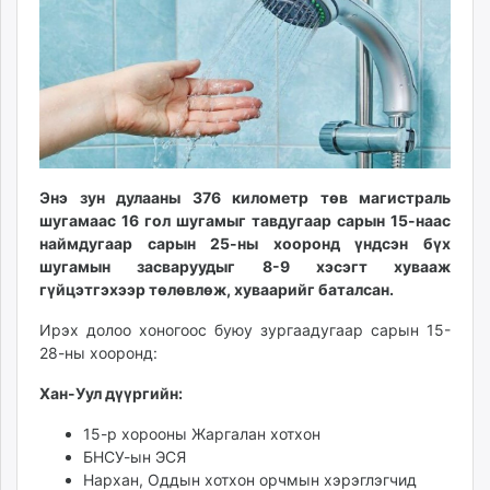
ikon.mn
mnb.mn
Livetv.mn
Eguur.mn
24tsag.mn
shuud.mn
eagle.mn
Энэ зун дулааны 376 километр төв магистраль
ergelt.mn
шугамаас 16 гол шугамыг тавдугаар сарын 15-наас
zarig.mn
наймдугаар сарын 25-ны хооронд үндсэн бүх
today.mn
шугамын засваруудыг 8-9 хэсэгт хувааж
гүйцэтгэхээр төлөвлөж, хуваарийг баталсан.
zuv.mn
mminfo.mn
Ирэх долоо хоногоос буюу зургаадугаар сарын 15-
ugluu.mn
28-ны хооронд:
urlag.mn
Хан-Уул дүүргийн:
unen.mn
asu.mn
15-р хорооны Жаргалан хотхон
shudarga.mn
БНСУ-ын ЭСЯ
Нархан, Оддын хотхон орчмын хэрэглэгчид
shuurhai.mn