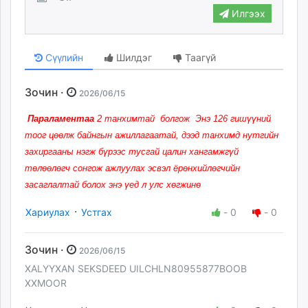
Илгээх
Сүүлийн
Шилдэг
Таагүй
Зочин ·
2026/06/15
Параламентаа
2 танхимтай болгож Энэ 126 гишүүний
тоог цөөлж байнгын ажиллагаатай, дээд танхимд нутгийн
захиргааны нэгж бүрээс тусгай цалин хангамжгүй
төлөөлөгч сонгож ажлуулах эсвэл ёрөнхийлөгчийн
засаглалтай болох энэ үед л улс хөгжинө
·
Хариулах
Устгах
-
0
-
0
Зочин ·
2026/06/15
XALYYXAN SEKSDEED UILCHLN80955877BOOB
XXMOOR