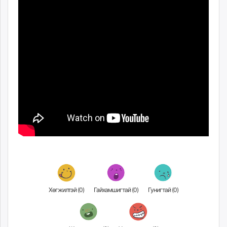
ikon.mn
mnb.mn
Livetv.mn
Eguur.mn
24tsag.mn
shuud.mn
eagle.mn
ergelt.mn
zarig.mn
today.mn
zuv.mn
mminfo.mn
ugluu.mn
urlag.mn
unen.mn
Хөгжилтэй (
0
)
Гайхамшигтай (
0
)
Гунигтай (
0
)
asu.mn
shudarga.mn
shuurhai.mn