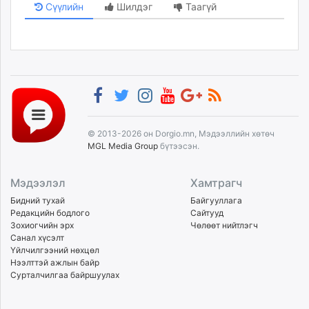
Сүүлийн
Шилдэг
Таагүй
© 2013-2026 он Dorgio.mn, Мэдээллийн хөтөч
MGL Media Group
бүтээсэн.
Мэдээлэл
Хамтрагч
Бидний тухай
Байгууллага
Редакцийн бодлого
Сайтууд
Зохиогчийн эрх
Чөлөөт нийтлэгч
Санал хүсэлт
Үйлчилгээний нөхцөл
Нээлттэй ажлын байр
Сурталчилгаа байршуулах