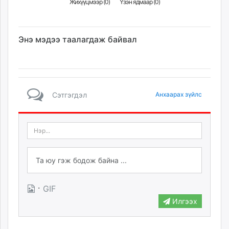
Жихүүцмээр (
0
)
Үзэн ядмаар (
0
)
unuudur.mn
isee.mn
mglradio.com
Энэ мэдээ таалагдаж байвал
fact.mn
itoim.mn
tumen.mn
shuum.mn
Сэтгэгдэл
Анхаарах зүйлс
times.mn
tvmongolia.mn
mass.mn
unegui.mn
assa.mn
toim.mn
tac.mn
·
GIF
paparazzi.mn
unread.today
Илгээх