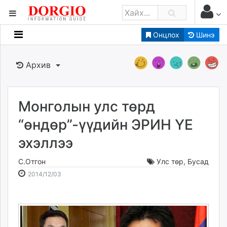
Онцлох
Шинэ
Мэдээллийн
Зар мэдээллийн
Архив
Банк санхүү
Бизнес ААН
Төрийн
Монголын улс төрд
Нийслэлийн
“өндөр”-үүдийн ЭРИН ҮЕ
эхэллээ
dorgio.mn
Gogo.mn
С.Отгон
Улс төр
,
Бусад
caak.mn
2014-
2026-
2014/12/03
news.mn
12-
08-
03
11
zindaa.mn
19:01:51
03:04:20
Baabar.mn
tovch.mn