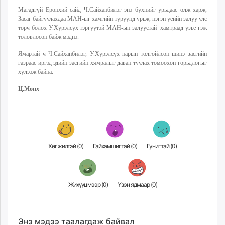
Магадгүй Ерөнхий сайд Ч.Сайханбилэг энэ бүхнийг урьдаас олж харж,
Засаг байгуулахдаа МАН-ыг хамгийн түрүүнд урьж, нэгэн үеийн залуу улс
төрч болох У.Хүрэлсүх тэргүүтэй МАН-ын залуустай хамтраад үзье гэж
төлөвлөсөн байж мэднэ.
Ямартай ч Ч.Сайханбилэг, У.Хүрэлсүх нарын толгойлсон шинэ засгийн
газраас иргэд эдийн засгийн хямралыг даван туулах томоохон горьдлогыг
хүлээж байна.
Ц.Мөнх
Хөгжилтэй (
0
)
Гайхамшигтай (
0
)
Гунигтай (
0
)
Жихүүцмээр (
0
)
Үзэн ядмаар (
0
)
Энэ мэдээ таалагдаж байвал