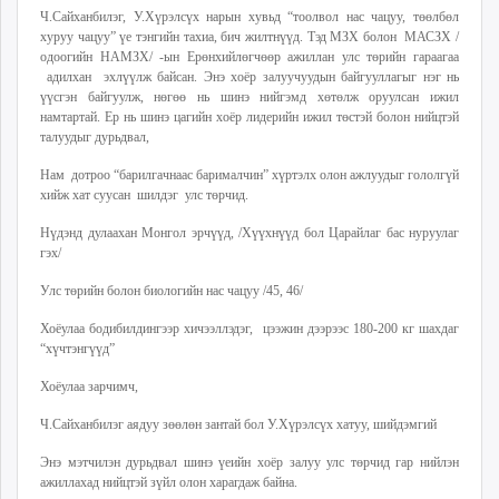
Ч.Сайханбилэг, У.Хүрэлсүх нарын хувьд “тоолвол нас чацуу, төөлбөл
unuudur.mn
хуруу чацуу” үе тэнгийн тахиа, бич жилтнүүд. Тэд МЗХ болон МАСЗХ /
isee.mn
одоогийн НАМЗХ/ -ын Ерөнхийлөгчөөр ажиллан улс төрийн гараагаа
mglradio.com
адилхан эхлүүлж байсан. Энэ хоёр залуучуудын байгууллагыг нэг нь
үүсгэн байгуулж, нөгөө нь шинэ нийгэмд хөтөлж оруулсан ижил
fact.mn
намтартай. Ер нь шинэ цагийн хоёр лидерийн ижил төстэй болон нийцтэй
itoim.mn
талуудыг дурьдвал,
tumen.mn
Нам дотроо “барилгачнаас барималчин” хүртэлх олон ажлуудыг гололгүй
shuum.mn
хийж хат суусан шилдэг улс төрчид.
times.mn
Нүдэнд дулаахан Монгол эрчүүд, /Хүүхнүүд бол Царайлаг бас нуруулаг
tvmongolia.mn
гэх/
mass.mn
Улс төрийн болон биологийн нас чацуу /45, 46/
unegui.mn
assa.mn
Хоёулаа бодибилдингээр хичээллэдэг, цээжин дээрээс 180-200 кг шахдаг
“хүчтэнгүүд”
toim.mn
tac.mn
Хоёулаа зарчимч,
paparazzi.mn
Ч.Сайханбилэг аядуу зөөлөн зантай бол У.Хүрэлсүх хатуу, шийдэмгий
unread.today
Энэ мэтчилэн дурьдвал шинэ үеийн хоёр залуу улс төрчид гар нийлэн
ажиллахад нийцтэй зүйл олон харагдаж байна.