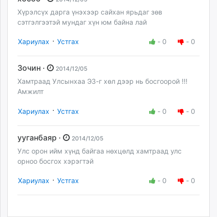
Хүрэлсүх дарга үнэхээр сайхан ярьдаг зөв
сэтгэлгээтэй мундаг хүн юм байна лай
·
Хариулах
Устгах
-
0
-
0
Зочин ·
2014/12/05
Хамтраад Улсынхаа ЭЗ-г хөл дээр нь босгоорой !!!
Амжилт
·
Хариулах
Устгах
-
0
-
0
ууганбаяр ·
2014/12/05
Улс орон ийм хүнд байгаа нөхцөлд хамтраад улс
орноо босгох хэрэгтэй
·
Хариулах
Устгах
-
0
-
0