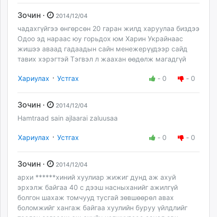
Зочин ·
2014/12/04
чадахгүйгээ өнгөрсөн 20 гаран жилд харуулаа биздээ
Одоо эд нараас юу горьдох юм Харин Украйнаас
жишээ аваад гадаадын сайн менежерүүдээр сайд
тавих хэрэгтэй Тэгвэл л жаахан өөдөлж магадгүй
·
Хариулах
Устгах
-
0
-
0
Зочин ·
2014/12/04
Hamtraad sain ajlaarai zaluusaa
·
Хариулах
Устгах
-
0
-
0
Зочин ·
2014/12/04
архи ******хиний хуулиар жижиг дунд аж ахуй
эрхэлж байгаа 40 с дээш насныханийг ажилгүй
болгон шахаж томчууд тусгай зөвшөөрөл авах
боломжийг хангаж байгаа хуулийн буруу үйлдлийг