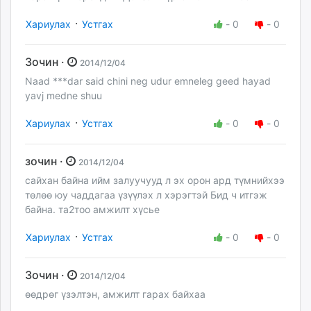
·
Хариулах
Устгах
-
0
-
0
Зочин ·
2014/12/04
Naad ***dar said chini neg udur emneleg geed hayad
yavj medne shuu
·
Хариулах
Устгах
-
0
-
0
зочин ·
2014/12/04
сайхан байна ийм залуучууд л эх орон ард түмнийхээ
төлөө юу чаддагаа үзүүлэх л хэрэгтэй Бид ч итгэж
байна. та2тоо амжилт хүсье
·
Хариулах
Устгах
-
0
-
0
Зочин ·
2014/12/04
өөдрөг үзэлтэн, амжилт гарах байхаа