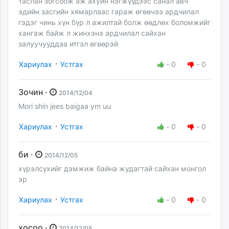
таслан зогсоож аж ахуйн нэгжүүдээс санал авч
эдийн засгийн хямарлаас гараж өгөөчээ ардчилал
гэдэг чинь хүн бүр л ажилтай болж өөдлөх боломжийг
хангаж байж л жинхэнэ ардчилал сайхан
залуучууддаа итгэл өгөөрэй
·
Хариулах
Устгах
-
0
-
0
Зочин ·
2014/12/04
Mori shin jees baigaa ym uu
·
Хариулах
Устгах
-
0
-
0
би ·
2014/12/05
хүрэлсүхийг дэмжиж байна жудагтай сайхан монгол
эр
·
Хариулах
Устгах
-
0
-
0
хосоо ·
2014/12/05