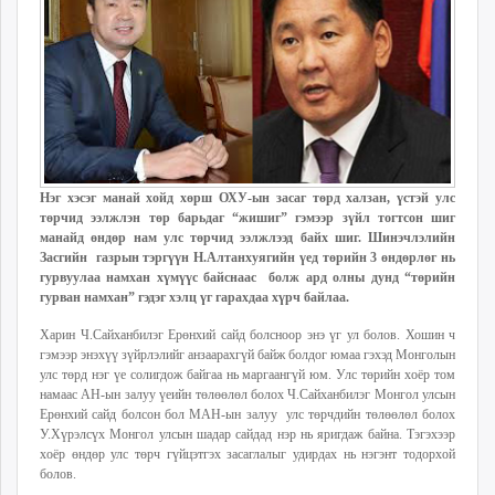
ikon.mn
mnb.mn
Livetv.mn
Eguur.mn
24tsag.mn
shuud.mn
eagle.mn
Нэг хэсэг манай хойд хөрш ОХУ-ын засаг төрд халзан, үстэй улс
ergelt.mn
төрчид ээлжлэн төр барьдаг “жишиг” гэмээр зүйл тогтсон шиг
zarig.mn
манайд өндөр нам улс төрчид ээлжлээд байх шиг. Шинэчлэлийн
Засгийн газрын тэргүүн Н.Алтанхуягийн үед төрийн 3 өндөрлөг нь
today.mn
гурвуулаа намхан хүмүүс байснаас болж ард олны дунд “төрийн
zuv.mn
гурван намхан” гэдэг хэлц үг гарахдаа хүрч байлаа.
mminfo.mn
Харин Ч.Сайханбилэг Ерөнхий сайд болсноор энэ үг ул болов. Хошин ч
ugluu.mn
гэмээр энэхүү зүйрлэлийг анзаарахгүй байж болдог юмаа гэхэд Монголын
urlag.mn
улс төрд нэг үе солигдож байгаа нь маргаангүй юм. Улс төрийн хоёр том
намаас АН-ын залуу үеийн төлөөлөл болох Ч.Сайханбилэг Монгол улсын
unen.mn
Ерөнхий сайд болсон бол МАН-ын залуу улс төрчдийн төлөөлөл болох
asu.mn
У.Хүрэлсүх Монгол улсын шадар сайдад нэр нь яригдаж байна. Тэгэхээр
хоёр өндөр улс төрч гүйцэтгэх засаглалыг удирдах нь нэгэнт тодорхой
shudarga.mn
болов.
shuurhai.mn