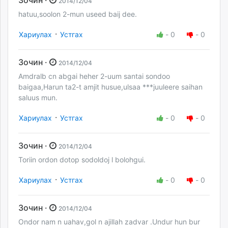
2014/12/04
hatuu,soolon 2-mun useed baij dee.
·
Хариулах
Устгах
-
0
-
0
Зочин ·
2014/12/04
Amdralb cn abgai heher 2-uum santai sondoo
baigaa,Harun ta2-t amjit husue,ulsaa ***juuleere saihan
saluus mun.
·
Хариулах
Устгах
-
0
-
0
Зочин ·
2014/12/04
Toriin ordon dotop sodoldoj l bolohgui.
·
Хариулах
Устгах
-
0
-
0
Зочин ·
2014/12/04
Ondor nam n uahav,gol n ajillah zadvar .Undur hun bur