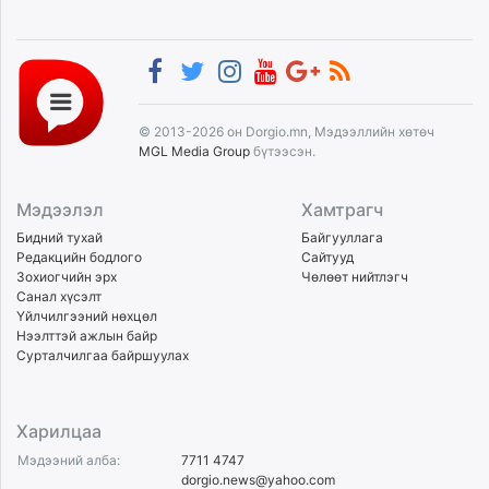
© 2013-2026 он Dorgio.mn, Мэдээллийн хөтөч
MGL Media Group
бүтээсэн.
Мэдээлэл
Хамтрагч
Бидний тухай
Байгууллага
Редакцийн бодлого
Сайтууд
Зохиогчийн эрх
Чөлөөт нийтлэгч
Санал хүсэлт
Үйлчилгээний нөхцөл
Нээлттэй ажлын байр
Сурталчилгаа байршуулах
Харилцаа
Мэдээний алба:
7711 4747
dorgio.news@yahoo.com