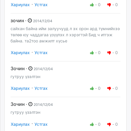
·
Хариулах
Устгах
-
0
-
0
зочин ·
2014/12/04
сайхан байна ийм залуучууд л эх орон ард түмнийхээ
төлөө юу чаддагаа үзүүлэх л хэрэгтэй Бид ч итгэж
байна. та2тоо амжилт хүсье
·
Хариулах
Устгах
-
0
-
0
Зочин ·
2014/12/04
гутруу үзэлтэн
·
Хариулах
Устгах
-
0
-
0
Зочин ·
2014/12/04
гутруу үзэлтэн
·
Хариулах
Устгах
-
0
-
0