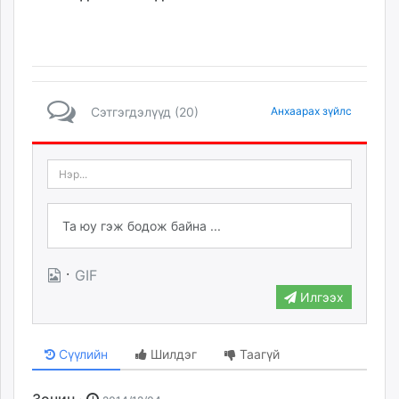
Сэтгэгдэлүүд (20)
Анхаарах зүйлс
·
GIF
Илгээх
Сүүлийн
Шилдэг
Таагүй
Зочин ·