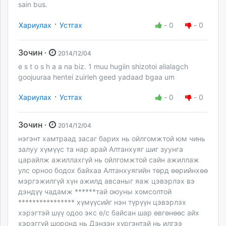
sain bus.
·
Хариулах
Устгах
-
0
-
0
Зочин ·
2014/12/04
e s t o s h a a na biz. 1 muu hugiin shizotoi alialagch
goojuuraa hentei zuirleh geed yadaad bgaa um
·
Хариулах
Устгах
-
0
-
0
Зочин ·
2014/12/04
нэгэнт хамтраад засаг барих нь ойлгомжтой юм чинь
залуу хүмүүс та нар арай Алтанхуяг шиг зуунга
царайлж ажиллахгүй нь ойлгомжтой сайн ажиллаж
улс орноо бодох байхаа Алтанхуягийн төрд өөрийнхөө
мэргэжилгүй хүн ажилд авсаныг яаж цэвэрлэх вэ
дэндүү чадамж ******тай оюуны хомсолтой
**************** хүмүүсийг нэн түрүүн цэвэрлэх
хэрэгтэй шүү одоо экс е/с байсан шар өвгөнөөс айх
хэрэггүй шоронд нь Дэнзэн хүргэнтэй нь илгээ