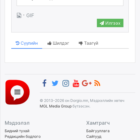
unuudur.mn
isee.mn
·
GIF
mglradio.com
Илгээх
fact.mn
itoim.mn
Сүүлийн
Шилдэг
Таагүй
tumen.mn
shuum.mn
times.mn
tvmongolia.mn
mass.mn
unegui.mn
assa.mn
toim.mn
© 2013-2026 он Dorgio.mn, Мэдээллийн хөтөч
MGL Media Group
бүтээсэн.
tac.mn
paparazzi.mn
Мэдээлэл
Хамтрагч
unread.today
Бидний тухай
Байгууллага
Редакцийн бодлого
Сайтууд