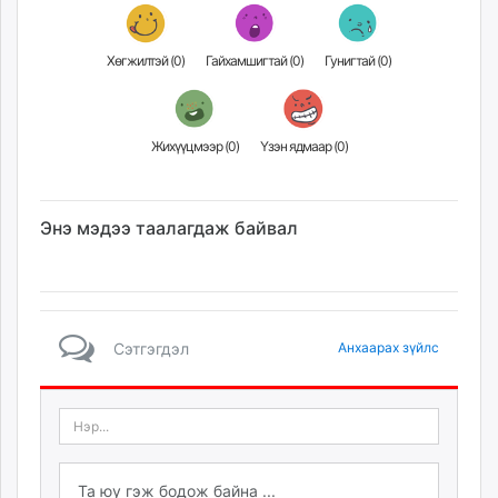
ikon.mn
mnb.mn
Хөгжилтэй (
0
)
Гайхамшигтай (
0
)
Гунигтай (
0
)
Livetv.mn
Eguur.mn
24tsag.mn
Жихүүцмээр (
0
)
Үзэн ядмаар (
0
)
shuud.mn
eagle.mn
ergelt.mn
Энэ мэдээ таалагдаж байвал
zarig.mn
today.mn
zuv.mn
mminfo.mn
Сэтгэгдэл
Анхаарах зүйлс
ugluu.mn
urlag.mn
unen.mn
asu.mn
shudarga.mn
shuurhai.mn