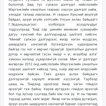
бололтой. Бид тус сүлжээ дэлгүүрт нийслэлийн
Мэргэжлийн хяналтын газраас хэрхэн шалгалт хийж,
хянадаг талаар лавлалаа. Уг газрын Хүнсний аюулгүй
байдал, эрүүл ахуйн хэлтсийн Улсын ахлах байцаагч
Г.Эрдэнцэцэгээс холбогдох асуудлуудыг
тодруулахад “Бид сар шинийн өмнөхөн хуваарийн
дагуу хүнсний бүх дэлгүүрүүдэд шалгалт хийсэн.
“Миний” сүлжээ дэлгүүрээс ямар нэгэн муудсан,
шаардлага хангаагүй бүтээгдэхүүн худалдаалж
байгаа гэх нэг ч зөрчил гараагүй. Шалгалтын дүгнэлт
дотор ч зөрчилтэй гэсэн ямар ч үг, өгүүлбэр алга”
хэмээн нэлээд уцаарлангуй хэлэв. Мөн уг дэлгүүрт
өнгөрсөн 2012 онд нийслэлийн Мэргэжлийн хяналтын
газраас шалгалт хийхэд ганц, хоёр зөрчил илэрснийг
мэдээлж байсан. Гэвч дээрх ахлах байцаагч
дэлгэрэнгүй хариулт өгөхийг хүссэнгүй. Тэрбээр
цааш нь “Бидэнд одоогоор ямар нэгэн гомдол
ирээгүй” гэж байна. Хэрэв иргэдээс гомдол ирэхгүй
бол тэд зүгээр суугаад байх юм гэж үү. Уг нь төрөөс
тэдэнд цалин, хөлс өгдөг. Ямар нэгэн алдаа дутагдал,
эрүүл ахуйн шаардлага хангаагүй барааг хэрэглэгчид