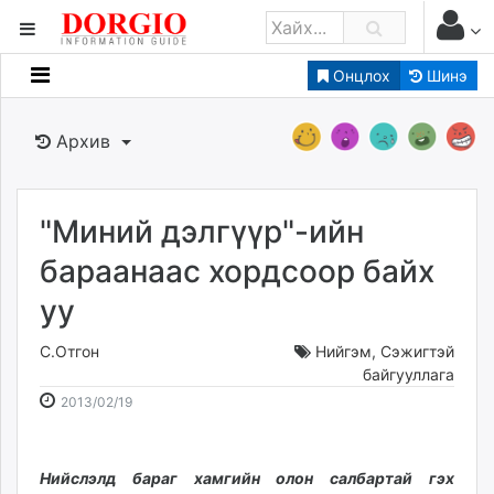
Онцлох
Шинэ
Мэдээллийн
Зар мэдээллийн
Архив
Банк санхүү
Бизнес ААН
Төрийн
"Миний дэлгүүр"-ийн
Нийслэлийн
бараанаас хордсоор байх
уу
dorgio.mn
Gogo.mn
С.Отгон
Нийгэм
,
Сэжигтэй
caak.mn
байгууллага
2013-
2026-
news.mn
2013/02/19
02-
08-
zindaa.mn
19
08
Baabar.mn
23:49:40
15:24:23
Нийслэлд бараг хамгийн олон салбартай гэх
tovch.mn