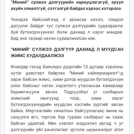
“Миний” сүлжээ дэлгүүрийн хариуцлагагүй, эрүүл
ikon.mn
ахуйн хяналтгүй, сэтгэлгүй байдал хэрээс хэтэрлээ.
mnb.mn
Үнэндээ байсхий­гээд л араасаа нэхэл, гомдол
Livetv.mn
дагуулж байдаг тус сүлжээ дэлгүүрийн худалдаалж
Eguur.mn
буй бүтээгдэхүүнээс болж дахиад л хэрэг мандав.
24tsag.mn
Бид энэ талаар нэхэн сурвалжилсан юм.
shuud.mn
“МИНИЙ” СҮЛЖЭЭ ДЭЛГҮҮР ДАХИАД Л МУУДСАН
eagle.mn
ЖИМС ХУДАЛДААЛЖЭЭ
ergelt.mn
zarig.mn
Өчигдөр гэхэд Баянзүрх дүүр­гийн 13 дугаар хорооны
today.mn
нутаг дэвсгэрт байрлах “Миний хайпермаркет”-д
зарж байсан жимс, хиам дотор муудсан бүтээгдэхүүн
zuv.mn
олон байсныг нэгэн хэрэглэгч утасныхаа камераар
mminfo.mn
баримтжуулж авчээ. Тодруулбал уг салбарын
ugluu.mn
жимсний лангуунд тоор, хиам зэрэг
urlag.mn
бүтээгдэхүүнүүдийн муудсан хэсгийн зургийг авсан
unen.mn
байна. Мэргэжлийн хяналтын байгуул­лагаас өмнө нь
asu.mn
сануулга өгч, торгож бүр гурван салбарыг нь хааж
байсан удаатай. Мөн хэвлэл мэдээлэл иргэд ч уг
shudarga.mn
дэлгүүрийн үйл ажиллагааг үргэлж шүүмжилдэг атал
shuurhai.mn