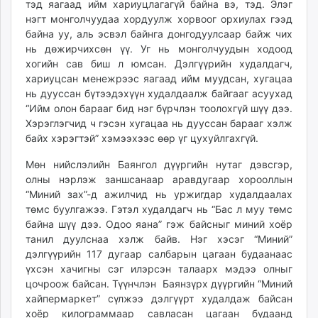
тэд яагаад ийм хариуцлагагүй байна вэ, тэд. Элэг
unuudur.mn
нэгт монголчуудаа хордуулж хорвоог орхиулах гээд
isee.mn
байна уу, аль эсвэл байнга донгодуулсаар байж чих
mglradio.com
нь дөжирчихсөн үү. Уг нь монголчуудын ходоод
хогийн сав биш л юмсан. Дэлгүүрийн худалдагч,
fact.mn
хариуцсан менежрээс яагаад ийм муудсан, хугацаа
itoim.mn
нь дууссан бүтээдэхүүн худалдаалж байгааг асуухад
tumen.mn
“Ийм олон барааг бид нэг бүрчлэн тоолохгүй шүү дээ.
shuum.mn
Хэрэглэгчид ч гэсэн хугацаа нь дууссан барааг хэлж
times.mn
байх хэрэгтэй” хэмээхээс өөр үг цухуйлгахгүй.
tvmongolia.mn
Мөн нийслэлийн Баянгол дүүргийн нутаг дэвсгэр,
mass.mn
олны нэрлэж заншсанаар аравдугаар хорооллын
unegui.mn
“Миний зах”-д ажилчид нь уржигдар худалдаалах
assa.mn
төмс буулгажээ. Гэтэл худалдагч нь “Бас л муу төмс
байна шүү дээ. Одоо яана” гэж байсныг миний хоёр
toim.mn
танил дуулснаа хэлж байв. Нэг хэсэг “Миний”
tac.mn
дэлгүүрийн 117 дугаар салбарын цагаан будаанаас
paparazzi.mn
үхсэн хачигны сэг илэрсэн талаарх мэдээ олныг
unread.today
цочроож байсан. Түүнчлэн Баянзүрх дүүргийн “Миний
хай­пермаркет” сүлжээ дэлгүүрт худалдаж байсан
хоёр килограммаар савласан цагаан будаанд