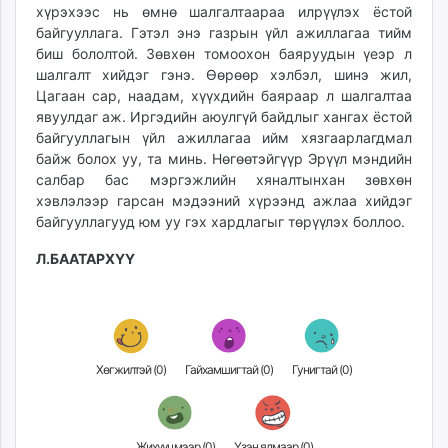
хүрэхээс нь өмнө шалгалтаараа илрүүлэх ёстой
байгууллага. Гэтэл энэ газрын үйл ажиллагаа тийм
биш бололтой. Зөвхөн томоохон баяруудын үеэр л
шалгалт хийдэг гэнэ. Өөрөөр хэлбэл, шинэ жил,
Цагаан сар, наадам, хүүхдийн баяраар л шалгалтаа
явуулдаг аж. Иргэдийн аюулгүй байдлыг хангах ёстой
байгууллагын үйл ажиллагаа ийм хязгаарлагдмал
байж болох уу, та минь. Нөгөөтэйгүүр Эрүүл мэндийн
салбар бас мэргэжлийн хяналтынхан зөвхөн
хэвлэлээр гарсан мэдээний хүрээнд ажлаа хийдэг
байгууллагууд юм уу гэх хардлагыг төрүүлэх боллоо.
Л.БААТАРХҮҮ
Хөгжилтэй (
0
)
Гайхамшигтай (
0
)
Гунигтай (
0
)
Жихүүцмээр (
0
)
Үзэн ядмаар (
0
)