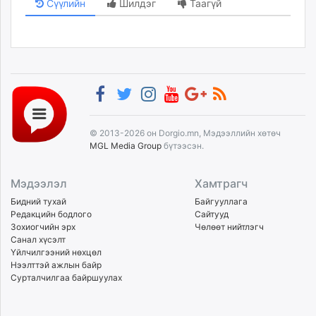
Сүүлийн
Шилдэг
Таагүй
© 2013-2026 он Dorgio.mn, Мэдээллийн хөтөч
MGL Media Group
бүтээсэн.
Мэдээлэл
Хамтрагч
Бидний тухай
Байгууллага
Редакцийн бодлого
Сайтууд
Зохиогчийн эрх
Чөлөөт нийтлэгч
Санал хүсэлт
Үйлчилгээний нөхцөл
Нээлттэй ажлын байр
Сурталчилгаа байршуулах