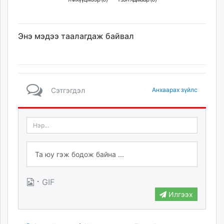
Энэ мэдээ таалагдаж байвал
Сэтгэгдэл
Анхаарах зүйлс
·
GIF
Илгээх