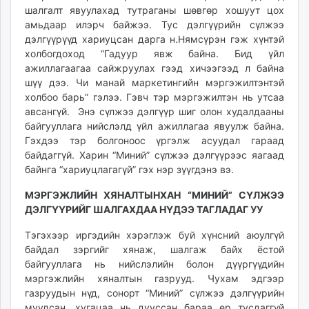
шалгалт явуулахад тутраганы шөвгөр хошуут цох
амьдаар илэрч байжээ. Тус дэлгүүрийн сүлжээ
дэлгүүрүүд хариуцсан дарга н.Нямсүрэн гэж хүнтэй
холбогдоход “Гадуур явж байна. Бид үйл
ажиллагаагаа сайжруулах гээд хичээгээд л байна
шүү дээ. Чи манай маркетингийн мэргэжилтэнтэй
холбоо барь” гэлээ. Гэвч тэр мэргэжилтэн нь утсаа
авсангүй. Энэ сүлжээ дэлгүүр шиг олон худалдааны
байгууллага нийслэлд үйл ажиллагаа явуулж байна.
Гэхдээ тэр болгоноос үргэлж асуудал гараад
байдаггүй. Харин “Миний” сүлжээ дэлгүүрээс яагаад
байнга “хариуцлагагүй” гэх нэр зүүгдэнэ вэ.
МЭРГЭЖЛИЙН ХЯНАЛТЫНХАН “МИНИЙ” СҮЛЖЭЭ
ДЭЛГҮҮРИЙГ ШАЛГАХДАА НҮДЭЭ ТАГЛАДАГ УУ
Тэгэхээр иргэдийн хэрэглэж буй хүнсний аюулгүй
байдал зэргийг хянаж, шалгаж байх ёстой
байгууллага нь нийслэлийн болон дүүргүүдийн
мэргэжлийн хяналтын газрууд. Чухам эдгээр
газруудын нүд, сонорт “Миний” сүлжээ дэлгүүрийн
муудсан, хугацаа нь дууссан бараа ер тусдаггүй