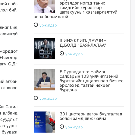
эрхэлдэг иргэд таних
ний найз
тэмдгийн хүрээгээр
лэл бий.
шатахууныг хязгаарлалтгүй
авах боломжтой
уржигдар
лийг бид
ажингүй
ШИНЭ КЛИП: ДУУЧИН
Д.БОЛД "БАЯРЛАЛАА"
 морддог
уржигдар
 Өчигдөр
агч С.Д-
Б.Пүрэвдагва: Найман
салбарын 103 үйлчилгээний
бүртгэлийг цуцалснаар бизнес
ий албан
эрхлэхэд таатай нөхцөл
 өгөхөөс
бүрдэнэ
уржигдар
йн Сагил
н албанд
301 цистерн вагон буулгалтад
болон замд явж байна
суудлыг
аа үүрэг
уржигдар
 буудаж