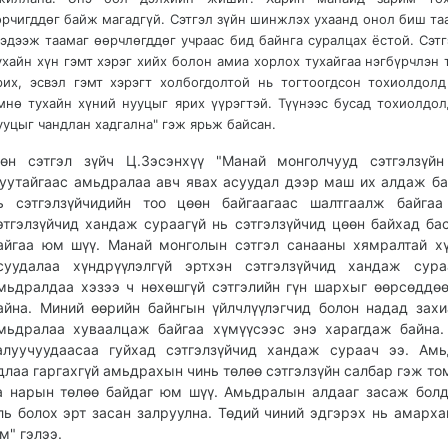
өрчигддөг байж магадгүй. Сэтгэл зүйн шинжлэх ухаанд онол биш та
эдээж таамаг өөрчлөгддөг учраас бид байнга суралцах ёстой. Сэт
ухайн хүн гэмт хэрэг хийх болон амиа хорлох тухайгаа нэгбүрчлэн
рих, эсвэл гэмт хэрэгт холбогдолтой нь тогтоогдсон тохиолдолд
мнө тухайн хүний нууцыг ярих үүрэгтэй. Түүнээс бусад тохиолдол
ууцыг чандлан хадгална" гэж ярьж байсан.
өн сэтгэл зүйч Ц.Зэсэнхүү "Манай монголчууд сэтгэлзүйн
уутайгаас амьдралаа авч явах асуудал дээр маш их алдаж ба
ь сэтгэлзүйчидийн тоо цөөн байгаагаас шалтгаалж байгаа
этгэлзүйчид хандаж сураагүй нь сэтгэлзүйчид цөөн байхад ба
айгаа юм шүү. Манай монголын сэтгэл санааны хямралтай х
суудалаа хүндрүүлэлгүй эртхэн сэтгэлзүйчид хандаж сура
мьдралдаа хэзээ ч нөхөшгүй сэтгэлийн гүн шархыг өөрсөддө
айна. Миний өөрийн байнгын үйлчлүүлэгчид болон надад зах
мьдралаа хуваалцаж байгаа хүмүүсээс энэ харагдаж байна
алуучуудаасаа гуйхад сэтгэлзүйчид хандаж сураач ээ. Ам
длаа гаргахгүй амьдрахын чинь төлөө сэтгэлзүйн салбар гэж то
а нарын төлөө байдаг юм шүү. Амьдралын алдааг засаж болд
ль болох эрт засан залруулна. Төдий чиний эдгэрэх нь амарха
м" гэлээ.