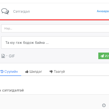
Сэтгэгдэл
Анхаара
·
GIF
Ил
Сүүлийн
Шилдэг
Таагүй
 сэтгэгдэлтэй