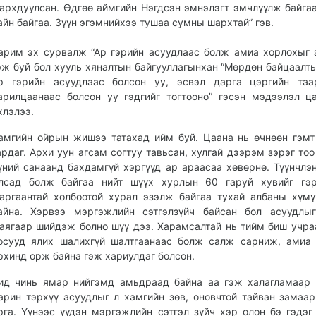
архдуулсан. Өдгөө аймгийн Нэгдсэн эмнэлэгт эмчлүүлж байгаа
айн байгаа. Зүүн эгэмнийхээ тушаа сумны шархтай” гэв.
арим эх сурвалж “Ар гэрийн асуудлаас болж амиа хорлохыг 
эж буй бол хууль хяналтын байгууллагынхан “Мөрдөн байцаалт
р гэрийн асуудлаас болсон уу, эсвэл дарга цэргийн таа
арилцаанаас болсон уу гэдгийг тогтооно” гэсэн мэдээлэл ц
хлэлээ.
амгийн ойрын жишээ татахад ийм буй. Цаана нь өчнөөн гэмт
ардаг. Архи уун агсам согтуу тавьсан, хулгай дээрэм зэрэг тоо
үний санаанд бахдамгүй хэргүүд ар араасаа хөвөрнө. Түүнчлэ
лсад болж байгаа нийт шүүх хурлын 60 гаруй хувийг гэр
аргаантай холбоотой хурал эзэлж байгаа тухай албаны хүм
айна. Хэрвээ мэргэжлийн сэтгэлзүйч байсан бол асуудлыг
аягаар шийдэж болно шүү дээ. Харамсалтай нь тийм биш учра
осууд ялих шалихгүй шалтгаанаас болж салж сарниж, амиа
рхинд орж байна гэж хариулдаг болсон.
ид чинь ямар нийгэмд амьдраад байна аа гэж халагламаар 
арин тэрхүү асуудлыг л хамгийн зөв, оновчтой тайван замаа
рга. Үүнээс үүдэн мэргэжлийн сэтгэл зүйч хэр олон бэ гэдэг