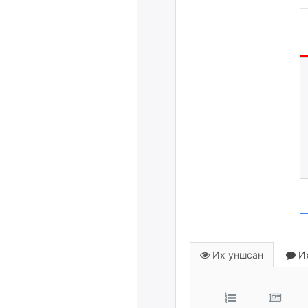
Их уншсан
Их