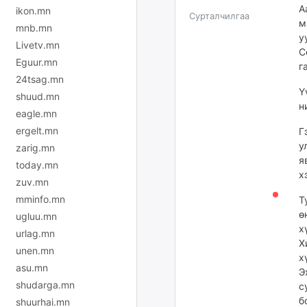
А
ikon.mn
Сурталчилгаа
м
mnb.mn
у
Livetv.mn
С
Eguur.mn
г
24tsag.mn
Ү
shuud.mn
н
eagle.mn
ergelt.mn
Г
у
zarig.mn
я
today.mn
х
zuv.mn
mminfo.mn
Т
ө
ugluu.mn
х
urlag.mn
Х
unen.mn
х
asu.mn
Э
shudarga.mn
с
б
shuurhai.mn