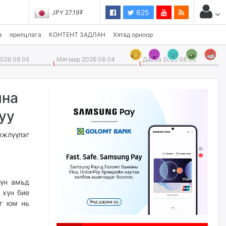
625
JPY 27.19₮
э
ярилцлага
КОНТЕНТ ЗАДЛАН
Хятад орноор
026 08 05
Мягмар 2026 08 04
Даваа 2026 08 03
йна
уу
жлүүлэг
Хүн амьд
 хүн бие
ыг юм нь