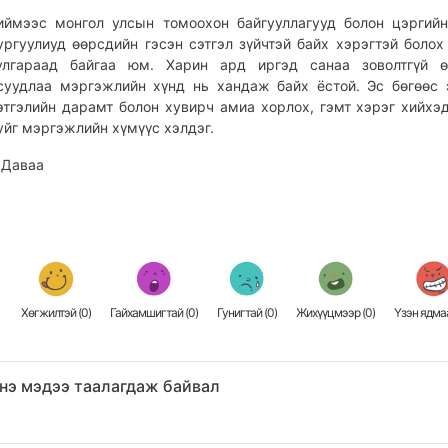
иймээс монгол улсын томоохон байгууллагууд болон цэргийн
ургуулиуд өөрсдийн гэсэн сэтгэл зүйчтэй байх хэрэгтэй болох
улгараад байгаа юм. Харин ард иргэд санаа зоволтгүй ө
суудлаа мэргэжлийн хүнд нь хандаж байх ёстой. Эс бөгөөс 
этгэлийн дарамт болон хувирч амиа хорлох, гэмт хэрэг хийхэ
уйг мэргэжлийн хүмүүс хэлдэг.
.Даваа
Хөгжилтэй (
0
)
Гайхамшигтай (
0
)
Гунигтай (
0
)
Жихүүцмээр (
0
)
Үзэн ядмаа
нэ мэдээ таалагдаж байвал