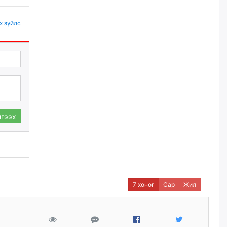
2026/08/06
х зүйлс
Д.Амарбаясгалан:
Шатахууныхаа 97 хувийг нэг
улсаас авдаг хараат байдлаа
зогсоож, Арабын орнуудаас
нийлүүлэх ажлыг сэргээх
ёстой
2026/08/06
Худалдагч Н.Амарзаяа:
гээх
Дэлгүүрийн 32 хуудастай
өрийн дэвтэр долоо хоногт л
дүүрдэг
2026/08/06
АИ-92 шатахууны нийлүүлэлт
тасралтгүй үргэлжилж байна
7 хоног
Сар
Жил
2026/08/06