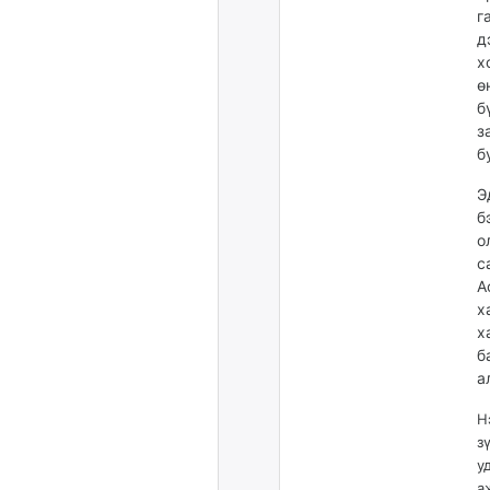
г
д
х
ө
б
з
б
Э
б
о
с
А
х
х
б
а
Н
з
у
а