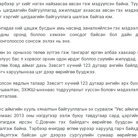
эрбээр уг хийг нэгэн найзаасаа авсан гэж мэдүүлсэн байна. Түү
ь цагдаагийн байгууллагад ажилладаг ахаасаа авсан гэх мэдээ
г хэргийг цагдаагийн байгууллага шалгаж байгаа юм.
нгидаа хий цацаж бусдын амь насанд заналхийлсэн гэх мэдээл
адны оронд боллоо хэмээн сонсдог байсан бол дайн д
онголоосоо сонсож эхлэх нь энэ.
өн эх орныхоо төлөө зүтгэе гэж тангараг өргөн албаа хаахаар
алуус бас л хорвоог орхин одон ирдэг боллоо сүүлийн жилүүдэд.
глөө Ховд аймаг дахь Зэвсэгт хүчний 123 дугаар ангийн байлд
эгч харуулынхаа цэг дээр өөрийгөө бууджээ.
олсон явдлын талаар Зэвсэгт хүчний 123 дугаар ангийн эрх бүх
ушаалтан, ЗХЖШ-ынхнаас тодруулахыг хүссэн боловч мэдээлэл
атгалзав.
ус аймгийн хууль хяналтын байгууллагын эх сурвалж “Увс аймги
умаас 2013 оны нэгдүгээр ээлж буюу тавдугаар сард цэргий
атагдаж ирсэн С.Довчин гэх байлдагч өөрийгөө буудсан а
алгаж байна. Тэрбээр өчигдөр өглөө үүрээр харуулд гарч байхд
үйцэтгэж байсан цэг дээрээ сургуулийн сумаар өөрийгөө