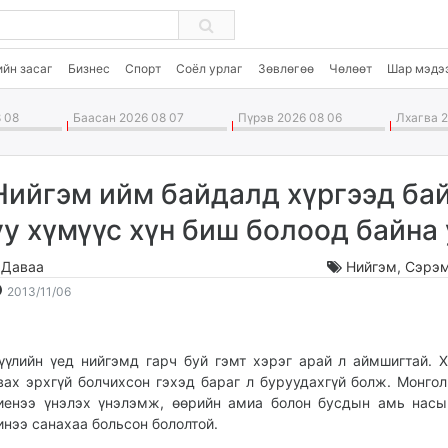
ийн засаг
Бизнес
Спорт
Соёл урлаг
Зөвлөгөө
Чөлөөт
Шар мэдэ
 08
Баасан 2026 08 07
Пүрэв 2026 08 06
Лхагва 2
Нийгэм ийм байдалд хүргээд ба
уу хүмүүс хүн биш болоод байна 
.Даваа
Нийгэм
,
Сэрэм
2013-
2026-
2013/11/06
11-
08-
06
09
16:15:20
20:27:27
үүлийн үед нийгэмд гарч буй гэмт хэрэг арай л аймшигтай. 
вах эрхгүй болчихсон гэхэд бараг л буруудахгүй болж. Монгол
иенээ үнэлэх үнэлэмж, өөрийн амиа болон бусдын амь нас
инээ санахаа больсон бололтой.