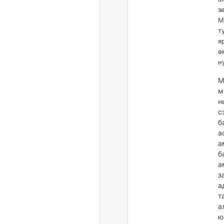
з
М
т
я
ө
н
М
м
н
с
б
а
а
б
а
з
а
т
а
ю