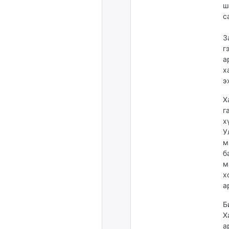
ш
с
З
г
а
х
э
Х
г
х
У
м
б
м
х
а
Б
Х
а