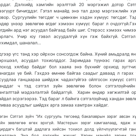
ардаг. Дэлхийд хамгийн эрэлттэй 20 мэргэжил дотор Сэтг
ээгүүрт бичигддэг. Гэтэл манайд энэ тал дээр мэргэжлийн хү
овор. Сургуулийн төгсдөг ч цөөнхөн хэдэн хүмүүс төгсдөг. Тэ
ндөр үнээр зөвлөгөө өгдөг хэмээн хүмүүс бараг л очдоггүй.Гэ
үгдийн ард нэг асуудал байгаад байх шиг. Стерэсс хэмээх чимээ
арлагч. Учир юу гэвэл асуудалгүй хүн гэж байхгүй. Сэтгэл
ухимдал, шаналал...
дгээр үгс танд хэр ойрхон сонсогдож байна. Хүний амьдралд ян
эрхшээл, асуудал тохиолддог. Заримдаа түүнээс гарах ар
лоход хялбар байдаг бол хааяа энэ бүхнийг орхиод зугтч
анагдах үе бий. Гэхдээ өмнөө байгаа саадыг даваад л гарах 
суудлаа ганцаараа шийдэж чадахгүйгээ ойлгосон хүмүүс сэтг
анддаг ч тэд сэтгэл зүйн зөвлөгөө болон сэтгэлзүйчийн
ангалттай мэдээлэлтэй байдаггүй. Харин өндөр хөгжилтэй о
айдал эсрэгээрээ. Тэд бараг л байнга сэтгэлзүйчид хандан зөвлө
ливаа асуудлыг шийдэх арга замаа хамтран хайдаг.
эгэн Сэтгэл зүйч "Их сургууль төгсөөд бакалаврын зэрэг авсан х
үйн зөвлөгөө өгөх эрхгүй. Мастерын зэрэг хамгаалаад, ядаж 
дирдагч багштай дадлага хийсэн тохиол долд үйлчлүүлэгчтэй ган
жиллана. Энэ бол дэлхийн жишиг. Харин манайд зарим тох