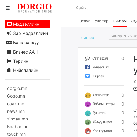
Эхлэл
Улс төр
Нийгэм
Эд
Мэдээллийн
Зар мэдээллийн
Бямба 2026 08
өчигдѳр
Банк санхүү
Бизнес ААН
0
Сэтгэгдэл
Төрийн
Хуваалцах
Нийслэлийн
Жиргээ
Х
dorgio.mn
0
Хөгжилтэй
Gogo.mn
caak.mn
0
Гайхамшигтай
С
news.mn
0
Гунигтай
я
zindaa.mn
0
Жихүүцмээр
б
Baabar.mn
ч
0
Үзэн ядмаар
tovch.mn