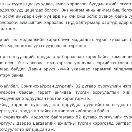
ав нь хүүгээ цаазуурдлаа, амиа хорлолоо, бусдын амийг егүүтг
эдээлэлүүд цацагдах болсон. Энэ нийгэм чинь нийгэм биш боло
у эсхүл амьдарч буй хүн ард нь хүн биш болж хувирч байна уу
онсохооч аймшигтай, харахаас ч нүд халтирмаар хэргүүд өдөр 
арах юм.
үнийг нь мэдээллийн хэрэгслүүд мэдээллэх үүрэг хүлээсэн 
ийгэмд сэрэмжлүүлэх үүднээс нь хүргэдэг.
этэл сэтгүүлчдийг дандаа хар бараанаар харж байна хэмээн 
лс олон. Уг нь аливаа гэмт хэргээс урьдчлан сэргийлэх гэсэн 
ваад байдаг. Даанч эрүүл хүний ухаанаас гарамгүй үйлдлүү
этэрч байна.
ухайлбал, Сонгинохайрхан дүүргийн 82 дугаар сургуулийн нэгэ
нгөрсөн баасан гарагт ангидаа тусгай зориулалтын хий
үүхдүүдийг хордуулсан ноцтой хэрэг гарчээ.
ийнд хордсон сурагчид тэр даруйдаа дүүргийнхээ нэгдсэн 
үргэгдэж, хордлого тайлах эмчилгээ хийлгэсэн байна.
х сурвалжийн мэдээлж байгаагаар 82 дугаар сургуулийн сур
ургууль дээрээ цагдаагийн ажилтны тусгай хэрэгсэлд багтдаг
оогдуулагч хийг цацсан аж.