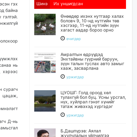
Шинэ
Их уншигдсан
эсэн гэх
од байна
Өнөөдөр ихэнх нутгаар халах
 гэлтэй.
боловч 9, 10-нд нутгийн төв
өнжилгүй
хэсгээр, 11-нд нутгийн зүүн
хагаст аадар бороо орно
өчигдѳр
болохоор
Амралтын өдрүүдэд
шүүмжлэх
Энхтайвны гүүрний баруун,
зүүн талын туслах авто замыг
санаа нь
хааж, засварлана
д хэрээс
уржигдар
н сурагч
ЦУОШГ: Голд ороод хөл
 цацаж,
тулахгүй бол буц. Усны урсгал,
нүх, хуйлрал гэнэт хүнийг
татаж живэхэд хүргэдэг
эмнэлэгт
уржигдар
агч Д-нь
 амьсгал
Б.Дашпүрэв: Аялал
жуулчлалын үйлчилгээ