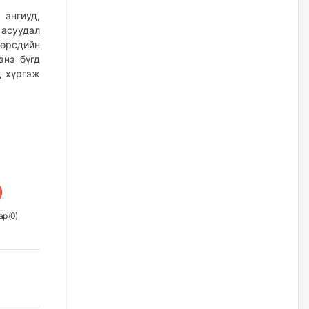
наймдугаар сарын 14-нөөс
ажиллуулж эхэлнэ
 ангиуд,
 асуудал
2026/08/06
өрсдийн
энэ бүгд
Орон сууц, нийтийн аж ахуй,
д хүргэж
авто зам, тохижилт
үйлчилгээний ажилтнуудын
ХАРИЛЦАА хандлагатай
холбоотой ГОМДОЛ их байгааг
дурдлаа
2026/08/06
Бариста хийх нь залуусын
дунд яагаад трэнд болов
2026/08/06
р (
0
)
Өмгөөлөгч Б.Оюунбилэг:
"Урьхан" Б.Чинбат гэж хүн
бизнес хамтрагчаа гүтгэж
хууль хяналтын байгууллагаар
шалгуулж, торны цаана
суулгана гэх мэтээр дарамталдаг