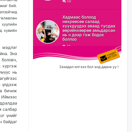
59
уржигдар
амаг бий.
гэлзүйчид
Б.Сэмжидмаа: Зөвшөөрлийн
Хадмаас болоод
 төлөвлөн
шинжтэй 103 бүртгэлээс
нөхрөөсөө салаад
 хуулийн
нийслэлийн бизнес
хүүхдүүдээ аваад тусдаа
эрхлэгчдийг чөлөөллөө
өөрийнхөөрөө амьдарсан
д хувийн
нь ч дээр гэж бодох
уржигдар
боллоо
91
 мэдлэг
йна. Энэ
Эрэн хайж байна
 боловч,
уржигдар
с хүргэж
Захидал илгээх бол энд дарна уу !
үмүүс нь
агүйгээс
С.Амарсайхан: Орон сууцны
ө үлдээж
залилангаас сэргийлэхийн
иа бичиж
тулд барилгатай холбоотой бүх
. Иймээс
мэдээллийг харуулах шинэ
цахим систем танилцуулна
ьдралдаа
м салбар
2026/08/06
ог үнийг
н байдаг
“Хотын дарга сонсож байна”
150150 тусгай дугаарыг