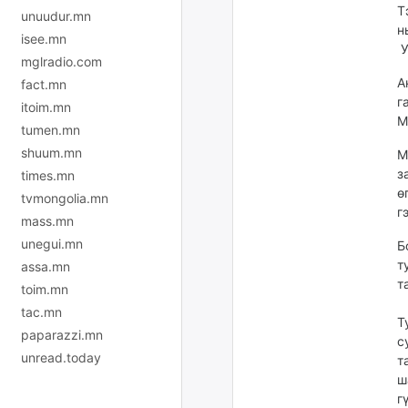
Т
unuudur.mn
н
isee.mn
У
mglradio.com
А
fact.mn
г
itoim.mn
М
tumen.mn
shuum.mn
М
з
times.mn
ө
tvmongolia.mn
г
mass.mn
unegui.mn
Б
т
assa.mn
т
toim.mn
tac.mn
Т
paparazzi.mn
с
unread.today
т
ш
г