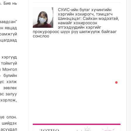
. Бие нь
СУИС-ийн бүлэг хүчингийн
хэргийн хохирогч, тэмцэгч
Шинэцэцэг: Сайхан мэдээтэй,
завдсан”
намайг хохироосон
этгээдүүдийн хэргийг
ын явцад
прокуророос шүүх рүү шилжүүлж байгааг
рамжгүй
сонслоо
ацагдаад
уржигдар
 хэргүүд
Өчигдрийн байдлаар ₮10000
 тоймгүй
доош дүнгээр шатахууны
худалдан авалт хийсэн 1500
н Монгол
баримт бүртгэгджээ
 бүлийн
уржигдар
үүс хэлж
 зөвлөх
ас залуу
Шатахуун олголтыг 50,000
 хорлож,
төгрөгөөр хязгаарласныг
нэмэгдүүлж 100,000 төгрөгт
хүргэхээр судалж байгаа
үе олон.
уржигдар
р шийдэх
 асуудал