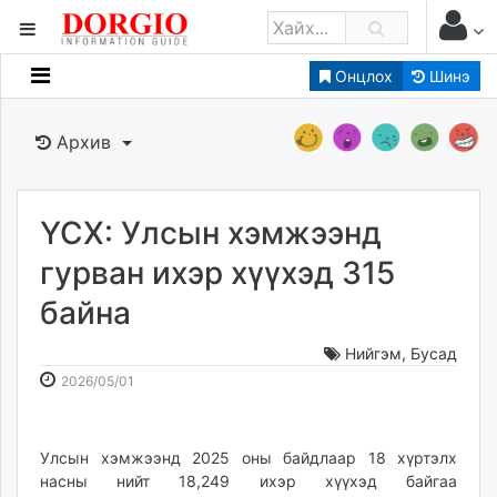
Онцлох
Шинэ
Мэдээллийн
Зар мэдээллийн
Архив
Банк санхүү
Бизнес ААН
Төрийн
ҮСХ: Улсын хэмжээнд
Нийслэлийн
гурван ихэр хүүхэд 315
байна
dorgio.mn
Gogo.mn
Нийгэм
,
Бусад
caak.mn
2026-
2026-
2026/05/01
news.mn
05-
08-
01
09
zindaa.mn
17:18:34
16:14:57
Улсын хэмжээнд 2025 оны байдлаар 18 хүртэлх
Baabar.mn
насны нийт 18,249 ихэр хүүхэд байгаа
tovch.mn