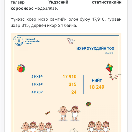
талаар
Үндэсний статистикийн
ikon.mn
хорооноос
мэдээллээ.
mnb.mn
Үүнээс хоёр ихэр хамгийн олон буюу 17,910, гурван
Livetv.mn
ихэр 315, дөрвөн ихэр 24 байна.
Eguur.mn
24tsag.mn
shuud.mn
eagle.mn
ergelt.mn
zarig.mn
today.mn
zuv.mn
mminfo.mn
ugluu.mn
urlag.mn
unen.mn
asu.mn
shudarga.mn
shuurhai.mn