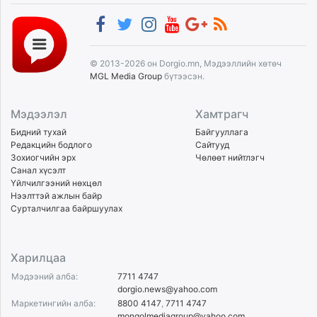
© 2013-2026 он Dorgio.mn, Мэдээллийн хөтөч
MGL Media Group
бүтээсэн.
Мэдээлэл
Хамтрагч
Бидний тухай
Байгууллага
Редакцийн бодлого
Сайтууд
Зохиогчийн эрх
Чөлөөт нийтлэгч
Санал хүсэлт
Үйлчилгээний нөхцөл
Нээлттэй ажлын байр
Сурталчилгаа байршуулах
Харилцаа
Мэдээний алба:
7711 4747
dorgio.news@yahoo.com
Маркетингийн алба:
8800 4147
,
7711 4747
mongolmediagroup@yahoo.com