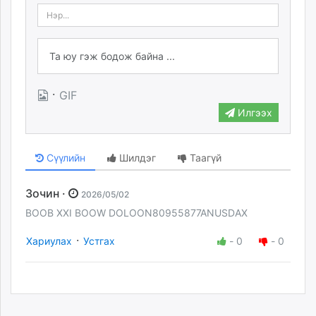
·
GIF
Илгээх
Сүүлийн
Шилдэг
Таагүй
Зочин ·
2026/05/02
BOOB XXI BOOW DOLOON80955877ANUSDAX
·
Хариулах
Устгах
-
0
-
0