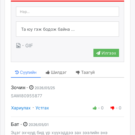
·
GIF
Илгээх
Сүүлийн
Шилдэг
Таагүй
Зочин ·
2026/05/25
SAWI80955877
·
Хариулах
Устгах
-
0
-
0
Бат ·
2026/05/01
Эцэг эхчүүд бид үр хүүхэддээ зах зээлийн энэ