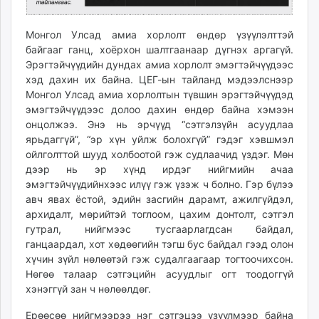
Монгол Улсад амиа хорлолт өндөр үзүүлэлттэй
байгааг ганц, хоёрхон шалтгаанаар дүгнэх аргагүй.
Эрэгтэйчүүдийн дундах амиа хорлолт эмэгтэйчүүдээс
хэд дахин их байна. ЦЕГ-ын тайланд мэдээлснээр
Монгол Улсад амиа хорлолтын түвшин эрэгтэйчүүдэд
эмэгтэйчүүдээс долоо дахин өндөр байна хэмээн
онцолжээ. Энэ нь эрчүүд “сэтгэлзүйн асуудлаа
ярьдаггүй”, “эр хүн уйлж болохгүй” гэдэг хэвшмэл
ойлголттой шууд холбоотой гэж судлаачид үздэг. Мөн
дээр нь эр хүнд ирдэг нийгмийн ачаа
эмэгтэйчүүдийнхээс илүү гэж үзэж ч болно. Гэр бүлээ
авч явах ёстой, эдийн засгийн дарамт, ажилгүйдэл,
архидалт, мөрийтэй тоглоом, цахим донтолт, сэтгэл
гутрал, нийгмээс тусгаарлагдсан байдал,
ганцаардал, хот хөдөөгийн тэгш бус байдал гээд олон
хүчин зүйл нөлөөтэй гэж судалгаагаар тогтоочихсон.
Нөгөө талаар сэтгэцийн асуудлыг огт тоодоггүй
хэнэггүй зан ч нөлөөлдөг.
Ерөөсөө нийгмээрээ нэг сэтгэцээ үзүүлмээр байна