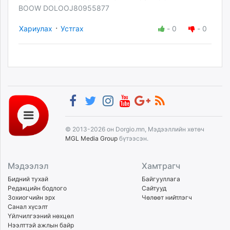
BOOW DOLOOJ80955877
·
Хариулах
Устгах
-
0
-
0
© 2013-2026 он Dorgio.mn, Мэдээллийн хөтөч
MGL Media Group
бүтээсэн.
Мэдээлэл
Хамтрагч
Бидний тухай
Байгууллага
Редакцийн бодлого
Сайтууд
Зохиогчийн эрх
Чөлөөт нийтлэгч
Санал хүсэлт
Үйлчилгээний нөхцөл
Нээлттэй ажлын байр