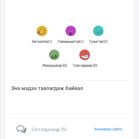
Хөгжилтэй (
)
Гайхамшигтай (
)
Гунигтай (
1
)
Жихүүцмээр (
0
)
Үзэн ядмаар (
0
)
Энэ мэдээ таалагдаж байвал
Сэтгэгдэлүүд (5)
Анхаарах зүйлс