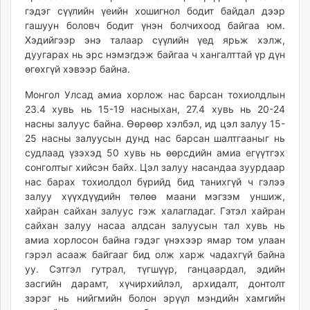
гэдэг сүүлийн үеийн хошигнол бодит байдал дээр
гашуун боловч бодит үнэн болчихоод байгаа юм.
Хэдийгээр энэ талаар сүүлийн үед ярьж хэлж,
дуугарах нь эрс нэмэгдэж байгаа ч хангалттай үр дүн
өгөхгүй хэвээр байна.
Монгол Улсад амиа хорлож нас барсан тохиолдлын
23.4 хувь нь 15-19 насныхан, 27.4 хувь нь 20-24
насны залуус байна. Өөрөөр хэлбэл, ид цэл залуу 15-
25 насны залуусын дунд нас барсан шалтгааныг нь
судлаад үзэхэд 50 хувь нь өөрсдийн амиа егүүтгэх
сонголтыг хийсэн байх. Цэл залуу насандаа зуурдаар
нас барах тохиолдол бүрийд бид танихгүй ч гэлээ
залуу хүүхдүүдийн төлөө маани мэгзэм уншиж,
хайран сайхан залуус гэж халагладаг. Гэтэл хайран
сайхан залуу насаа алдсан залуусын тал хувь нь
амиа хорлосон байна гэдэг үнэхээр ямар том улаан
гэрэл асааж байгааг бид олж харж чадахгүй байна
уу. Сэтгэл гутрал, түгшүүр, ганцаардал, эдийн
засгийн дарамт, хүчирхийлэл, архидалт, донтолт
зэрэг нь нийгмийн болон эрүүл мэндийн хамгийн