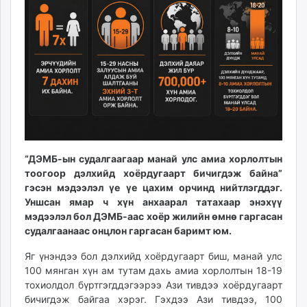
ikon.mn
mnb.mn
Livetv.mn
Eguur.mn
24tsag.mn
shuud.mn
eagle.mn
ergelt.mn
zarig.mn
“ДЭМБ-ын судалгаагаар манай улс амиа хорлолтын
today.mn
тоогоор дэлхийд хоёрдугаарт бичигдэж байна”
zuv.mn
гэсэн мэдээлэл үе үе цахим орчинд нийтлэгддэг.
mminfo.mn
Уншсан ямар ч хүн анхаарал татахаар энэхүү
мэдээлэл бол ДЭМБ-аас хоёр жилийн өмнө гаргасан
ugluu.mn
судалгаанаас онцлон гаргасан баримт юм.
urlag.mn
unen.mn
Яг үнэндээ бол дэлхийд хоёрдугаарт биш, манай улс
asu.mn
100 мянган хүн ам тутам дахь амиа хорлолтын 18-19
тохиолдол бүртгэгддэгээрээ Ази тивдээ хоёрдугаарт
shudarga.mn
бичигдэж байгаа хэрэг. Гэхдээ Ази тивдээ, 100
shuurhai.mn