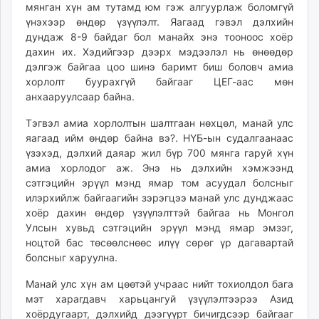
мянган хүн ам тутамд юм гэж алгуурлаж боломгүй
unuudur.mn
үнэхээр өндөр үзүүлэлт. Яагаад гэвэл дэлхийн
isee.mn
дундаж 8-9 байдаг бол манайх энэ тооноос хоёр
mglradio.com
дахин их. Хэдийгээр дээрх мэдээлэл нь өнөөдөр
fact.mn
дэлгэж байгаа цоо шинэ баримт биш боловч амиа
хорлолт буурахгүй байгааг ЦЕГ-аас мөн
itoim.mn
анхааруулсаар байна.
tumen.mn
shuum.mn
Тэгвэл амиа хорлолтын шалтгаан нөхцөл, манай улс
times.mn
яагаад ийм өндөр байна вэ?. НҮБ-ын судалгаанаас
үзэхэд, дэлхий даяар жил бүр 700 мянга гаруй хүн
tvmongolia.mn
амиа хорлодог аж. Энэ нь дэлхийн хэмжээнд
mass.mn
сэтгэцийн эрүүл мэнд ямар том асуудал болсныг
unegui.mn
илэрхийлж байгаагийн зэрэгцээ манай улс дунджаас
assa.mn
хоёр дахин өндөр үзүүлэлттэй байгаа нь Монгол
toim.mn
Улсын хувьд сэтгэцийн эрүүл мэнд ямар эмзэг,
ноцтой бас төсөөлснөөс илүү сөрөг үр дагавартай
tac.mn
болсныг харуулна.
paparazzi.mn
unread.today
Манай улс хүн ам цөөтэй учраас нийт тохиолдол бага
мэт харагдавч харьцангуй үзүүлэлтээрээ Азид
хоёрдугаарт, дэлхийд дээгүүрт бичигдсээр байгааг