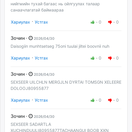
нийгмийн тухай багаас нь ойлгуулах талаар
санаачлагатай баймаараа
·
Хариулах
Устгах
-
0
-
0
Зочин ·
2026/04/30
Daisogiin munhtsetseg 75oni tuulai jiltei boovnii nuh
·
Хариулах
Устгах
-
0
-
0
Зочин ·
2026/04/30
SEXSEER UILCHLN MERGJLN DYRTAI TOMSGN XELEERE
DOLOOJ80955877
·
Хариулах
Устгах
-
0
-
0
Зочин ·
2026/04/30
SEXSEER SADARTLA
XUCHINDUULI80955877TACHAANGUI BOOB XXN