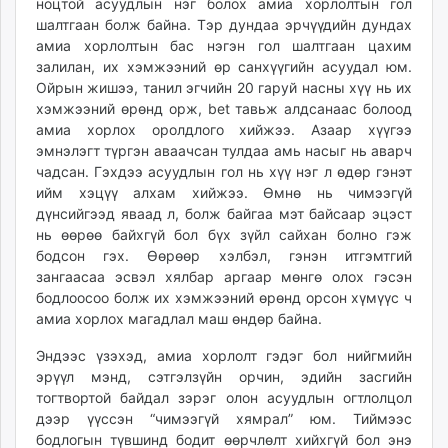
ноцтой асуудлын нэг болох амиа хорлолтын гол
шалтгаан болж байна. Тэр дундаа эрчүүдийн дундах
амиа хорлолтын бас нэгэн гол шалтгаан цахим
залилан, их хэмжээний өр санхүүгийн асуудал юм.
Ойрын жишээ, танил эгчийн 20 гаруй насны хүү нь их
хэмжээний өрөнд орж, bet тавьж алдсанаас болоод
амиа хорлох оролдлого хийжээ. Азаар хүүгээ
эмнэлэгт түргэн аваачсан тулдаа амь насыг нь аварч
чадсан. Гэхдээ асуудлын гол нь хүү нэг л өдөр гэнэт
ийм хэцүү алхам хийжээ. Өмнө нь чимээгүй
дүнсийгээд яваад л, болж байгаа мэт байсаар эцэст
нь өөрөө байхгүй бол бүх зүйл сайхан болно гэж
бодсон гэх. Өөрөөр хэлбэл, гэнэн итгэмтгий
зангаасаа эсвэл хялбар аргаар мөнгө олох гэсэн
бодлоосоо болж их хэмжээний өрөнд орсон хүмүүс ч
амиа хорлох магадлал маш өндөр байна.
Эндээс үзэхэд, амиа хорлолт гэдэг бол нийгмийн
эрүүл мэнд, сэтгэлзүйн орчин, эдийн засгийн
тогтвортой байдал зэрэг олон асуудлын огтлолцол
дээр үүссэн “чимээгүй хямрал” юм. Тиймээс
бодлогын түвшинд бодит өөрчлөлт хийхгүй бол энэ