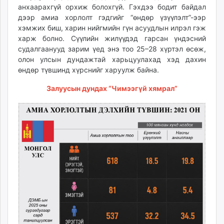
анхаарахгүй орхиж болохгүй. Гэхдээ бодит байдал
дээр амиа хорлолт гэдгийг “өндөр үзүүлэлт”-ээр
хэмжих биш, харин нийгмийн гүн асуудлын илрэл гэж
харж болно. Сүүлийн жилүүдэд гарсан үндэсний
судалгаанууд зарим үед энэ тоо 25–28 хүртэл өсөж,
олон улсын дундажтай харьцуулахад хэд дахин
өндөр түвшинд хүрснийг харуулж байна.
Залуусын дундах “Чимээгүй хямрал”