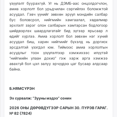
үзүүлэлт буурахгүй. Уг нь ДЭМБ-аас онцолдогчлон,
амиа хорлолт бол урьдчилан сэргийлэх боломжтой
асуудал. Гэвч үүнийг зөвхөн эрүүл мэндийн салбар
бус боловсрол, нийгмийн хамгаалал, хөдөлмөр
эрхлэлт зэрэг олон салбарын хамтарсан бодлогоор
шийдвэрлэх шаардлагатайг бид зүгээр ярьсаар л
өдийг хүрлээ. Амиа хорлолт бол зөвхөн нэг хүний
асуудал биш, харин нийгмийг бүхэлд нь доргиох
эрсдэлтэй үзэгдэл юм. Тиймээс амиа хорлолтын
асуудлыг тоон үзүүлэлтээр хэмжихээс илүүтэй
“нийгмийн улаан дохио” гэж харж арга хэмжээ
авахгүй бол цэл залуу эрчүүдээ цаг бусаар алдсаар
байна.
Б.НЯМСҮРЭН
Эх сурвалж: “Зууны мэдээ” сонин
2026 ОНЫ ДӨРӨВДҮГЭЭР САРЫН 30. ПҮРЭВ ГАРАГ.
№ 82 (7824)