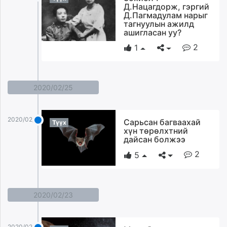
Д.Нацагдорж, гэргий
Д.Пагмадулам нарыг
тагнуулын ажилд
ашигласан уу?
2
1
2020/02/25
2020/02/25
Сарьсан багваахай
Түүх
хүн төрөлхтний
дайсан болжээ
2
5
2020/02/23
2020/02/23