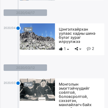
2020/04/17
2020/04/17
Цэнгэлхайрхан
Түүх
уулаас хадны шинэ
бүлэг зураг
илрүүлжээ
2
1
2020/03/12
2020/03/12
Монголын
Түүх
эмэгтэйчүүдийг
соёлтой,
боловсролтой,
сэхээтэн,
манлайлагч байх