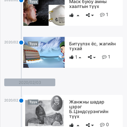
Маск буюу амны
Түүх
хаалтын түүх
1
2020/02/23
Битүүлэх ёс, жагийн
Түүх
тухай
1
1
2020/02/03
2020/02/03
Жанжны шадар
Түүх
цэрэг
Б.Цэндсүрэнгийн
түүх
0