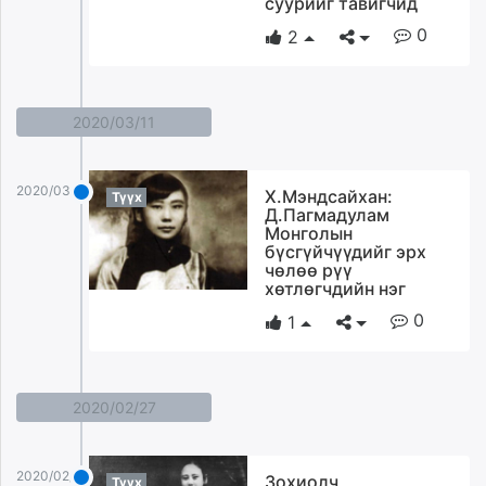
суурийг тавигчид
0
2
2020/03/11
2020/03/11
Х.Мэндсайхан:
Түүх
Д.Пагмадулам
Монголын
бүсгүйчүүдийг эрх
чөлөө рүү
хөтлөгчдийн нэг
0
1
2020/02/27
2020/02/27
Зохиолч
Түүх