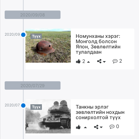
2020/09/08
2020/09/08
Номунханы хэрэг:
Түүх
Монголд болсон
Япон, Зөвлөлтийн
тулалдаан
2
2
2020/07/29
2020/07/29
Танкны эрлэг
Түүх
зөвлөлтийн нохдын
сонирхолтой түүх
0