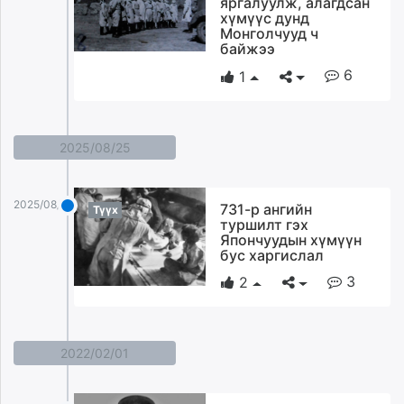
яргалуулж, алагдсан
ikon.mn
хүмүүс дунд
Монголчууд ч
mnb.mn
байжээ
Livetv.mn
6
1
Eguur.mn
24tsag.mn
shuud.mn
2025/08/25
eagle.mn
ergelt.mn
zarig.mn
2025/08/25
731-р ангийн
Түүх
today.mn
туршилт гэх
Япончуудын хүмүүн
zuv.mn
бус харгислал
mminfo.mn
3
2
ugluu.mn
urlag.mn
unen.mn
asu.mn
2022/02/01
shudarga.mn
shuurhai.mn