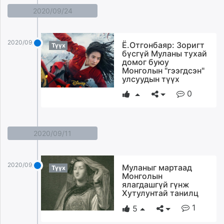
2020/09/24
2020/09/24
Ё.Отгонбаяр: Зоригт
Түүх
бүсгүй Муланы тухай
домог буюу
Монголын "гээгдсэн"
улсуудын түүх
0
2020/09/11
2020/09/11
Муланыг мартаад
Түүх
Монголын
ялагдашгүй гүнж
Хутулунтай танилц
1
5