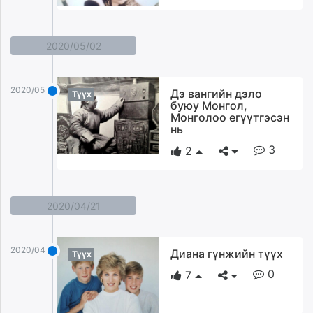
2020/05/02
2020/05/02
Дэ вангийн дэло
Түүх
буюу Монгол,
Монголоо егүүтгэсэн
нь
3
2
2020/04/21
2020/04/21
Диана гүнжийн түүх
Түүх
0
7