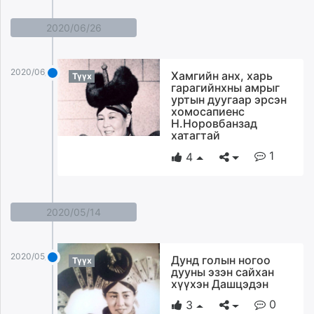
2020/06/26
2020/06/26
Хамгийн анх, харь
Түүх
гарагийнхны амрыг
уртын дуугаар эрсэн
хомосапиенс
Н.Норовбанзад
хатагтай
1
4
2020/05/14
2020/05/14
Дунд голын ногоо
Түүх
дууны эзэн сайхан
хүүхэн Дашцэдэн
0
3