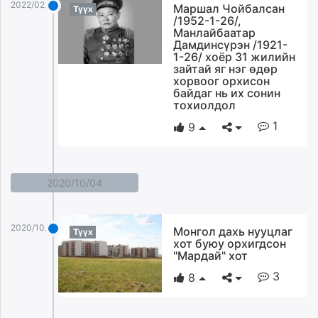
2022/02/01
Маршал Чойбалсан
Түүх
unuudur.mn
/1952-1-26/,
isee.mn
Манлайбаатар
Дамдинсүрэн /1921-
mglradio.com
1-26/ хоёр 31 жилийн
fact.mn
зайтай яг нэг өдөр
хорвоог орхисон
itoim.mn
байдаг нь их сонин
tumen.mn
тохиолдол
shuum.mn
1
9
times.mn
tvmongolia.mn
mass.mn
2020/10/04
unegui.mn
assa.mn
toim.mn
2020/10/04
Монгол дахь нууцлаг
Түүх
хот буюу орхигдсон
tac.mn
"Мардай" хот
paparazzi.mn
3
8
unread.today