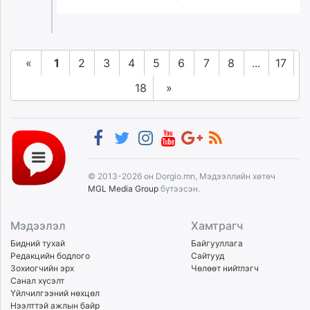
«
1
2
3
4
5
6
7
8
...
17
18
»
© 2013-2026 он Dorgio.mn, Мэдээллийн хөтөч
MGL Media Group
бүтээсэн.
Мэдээлэл
Хамтрагч
Бидний тухай
Байгууллага
Редакцийн бодлого
Сайтууд
Зохиогчийн эрх
Чөлөөт нийтлэгч
Санал хүсэлт
Үйлчилгээний нөхцөл
Нээлттэй ажлын байр