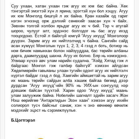
Суу ухаан, хатан ухаан гэж агуу их юм бас байна. Хөх
тэнгэртэй эмэгтэй хүн л ярина, эрэгтэй хүн бол хэцүү. Агуу
их юм Монголд бишгүй л их байна. Кран хазайж од гариг
нэгэн эгнээнд орж дэлхий сөнөхийг заасан хүн ч байх.
Зөвхөн толгой холбон ярьдаг агуу их ч бий. Тэр ч атугай
шороо, чулууг алт, эрдэнэс болгодог нь бас агуу ихэд
тооцогдоно. Ёстой л байхгүй юмгүй “Агуу ихүүд” Монголоор
дүүрэн. Зарим агуу их нийтлэлчид ч байна. Сангийн сайд
асан хүмүүс Монголын түүх 1, 2, 3, 4 гээд л боть, ботиор нь
ном бичиж намынхан болон найзууддаа, бас төрийн албаны
дарга, даамлуудад шахна. Агуу их болно. Бяр нь нэмэгдэнэ.
Улмаар хүчээ авч улам нарийн судална. “Хойд Хятад гэж л
байдгаас Монгол гэж галбир байхгүй” хэмээн айлдсан
Хөдөлмөрийн гавьяаны улаан тугийн одонт агуу их нийтлэлч
хүртэл байдаг гээд л бод. Хамгийн аймшигтай нь зарим агуу
их маань төрийн сайдын алба хашиж байгаа бөгөөд дээр
дурдсан “Агуу ихүүд”-ийн 90% нь УИХ-ын сонгуулд нэр
дэвшиж байсан түүхтэй. Харин одоо “Агуу ихүүд” маань
улам залуужиж байна. Нобелийн шагналт эдийн засагч Жон
Нэш өөрийгөө “Антарктидын Эзэн хаан” хэмээн агуу ихийн
солиорол тусч байсныг санаж, хэн ч энэ өвчнөөр өвчилж
мэдэхийг эцэст нь сэрэмжлүүлье.
Б.Цогтгэрэл