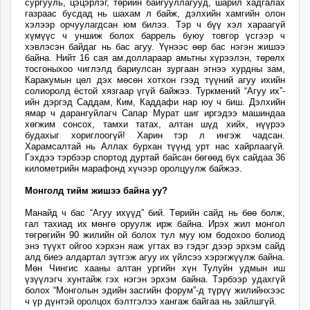
сургууль, цэцэрлэг, төрийн байгууллагууд, шарил хадгалах
газраас бусдад нь шахам л байж, дэлхийн хамгийн олон
хэлээр орчуулагдсан юм билээ. Тэр ч бүү хэл хараагүй
хүмүүс ч уншиж болох баррель буюу товгор үсгээр ч
хэвлэсэн байдаг нь бас агуу. Үүнээс өөр бас нэгэн жишээ
байна. Нийт 16 сая ам.доллараар амьтны хүрээлэн, төрөлх
тосгоныхоо чиглэлд бариулсан зургаан эгнээ хурдны зам,
Каракумын цөл дэх мөсөн хотхон гээд түүний агуу ихийн
солиоролд ёстой хязгаар үгүй байжээ. Туркмений “Агуу их”-
ийн дэргэд Саддам, Ким, Каддафи нар юу ч биш. Дэлхийн
ямар ч дарангуйлагч Сапар Мурат шиг иргэдээ машиндаа
хөгжим сонсох, тамхи татах, алтан шүд хийх, нүүрээ
будахыг хориглоогүй! Харин тэр л ингэж чадсан.
Харамсалтай нь Аллах бурхан түүнд урт нас хайрлаагүй.
Гэхдээ тэрбээр спортод дуртай байсан бөгөөд бүх сайдаа 36
километрийн марафонд хүчээр оролцуулж байжээ.
Монголд тийм жишээ байна уу?
Манайд ч бас “Агуу ихүүд” бий. Төрийн сайд нь бөө болж,
гал тахиад их мөнгө оруулж ирж байна. Ирэх жил монгол
төгрөгийн 90 жилийн ой болох тул муу юм бодохоо болиод
энэ түүхт ойгоо хэрхэн яаж угтах вэ гэдэг дээр эрхэм сайд
алд биеэ алдартал зүтгэж агуу их үйлсээ хэрэгжүүлж байна.
Мөн Чингис хааны алтан ургийн хүн Тулуйн удмын иш
үзүүлэгч хунтайж гэх нэгэн эрхэм байна. Тэрбээр удахгүй
болох “Монголын эдийн засгийн форум”-д түрүү жилийнхээс
ч үр дүнтэй оролцох бэлтгэлээ хангаж байгаа нь зайлшгүй.