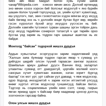
биеэ авч явах байдал болон хувь хүний шинж
ikon.mn
чанар*Wikipedia.com хэмээх өвчин ажээ. Дэлхий ертөнцөд
энэ өвчин хэзээ хэрхэн бий болсныг мэдэхгүй ч янз бүрийн
mnb.mn
шашин болон түүний тэргүүнүүд, үе, үеийн хутагт хувилгаад,
Livetv.mn
иш үзүүлэгч, пап, зөнч гэхмэтчилэн хэдэн мянган агуу ихүүд
байх бөгөөд энэ нь ч дэлхийн өнцөг булан бүрт өөр, өөрийн
Eguur.mn
гэсэн хүрээлэл бүхий агуу ихүүдээ үүсгэсэн нь бий.
24tsag.mn
Дэлхийн хамгийн түгээмэл гурван шашны эргэн тойрон дахь
агуу ихүүд төдийлөн сонирхол татахгүй ч цаг төрийн ороо
shuud.mn
бусгаа үед зарим нь тодрон гарч шашныг ашиглах нь их
байдаг.
eagle.mn
ergelt.mn
Монголд “байсан” тодорхой жишээ дурдъя
zarig.mn
Ардын хувьсгалыг эсэргүүцсэн зарим хөдөлгөөний үед
today.mn
“Халхын заяа буянаар тодрон гарсан ямар ч суманд үл
дийлдэх шидийг олсон түүний тараасан зангиаг зүүвээс
zuv.mn
Шамбалын ариун дайныг дуусч Ванчин богд залартал
mminfo.mn
улаантны суманд огт даагдахгүй, цэргийн мэлмий нээгч
сансрын хүчит хувилгаан жанжин, хатан зоригт бүргэд
ugluu.mn
баатар” гэх мэт урт, урт сайхан уул даваад ч явж мэдэхээр,
urlag.mn
одоо бодход инээдэмтэй ч зарим нэгэн итгэмтгий улсууд
өнөөг хүртэл итгэж мэдэхээр гуншингууд байсан билээ.
unen.mn
Тэдгээр нь социализмын үеийн кино сэлт, газар, газрын
явган ярианд одоо ч байсаар баяр наадмаар цэнхэр дэлгэц
asu.mn
эзэгнэнхэн гарсаар байна.
shudarga.mn
Олон улсын жишээ дурдъя
shuurhai.mn