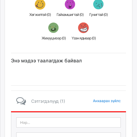
Хөгжилтэй (
0
)
Гайхамшигтай (
0
)
Гунигтай (
0
)
Жихүүцмээр (
0
)
Үзэн ядмаар (
0
)
Энэ мэдээ таалагдаж байвал
Сэтгэгдэлүүд (1)
Анхаарах зүйлс