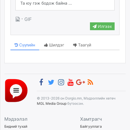
·
GIF
Илгээх
Сүүлийн
Шилдэг
Таагүй
© 2013-2026 он Dorgio.mn, Мэдээллийн хөтөч
MGL Media Group
бүтээсэн.
Мэдээлэл
Хамтрагч
Бидний тухай
Байгууллага