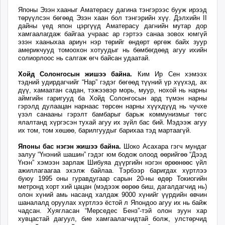
unuudur.mn
Японы Эзэн хааныг Аматерасу дагина тэнгэрээс бууж ирээд
төрүүлсэн бөгөөд Эзэн хаан бол тэнгэрийн хүү. Дэлхийн II
isee.mn
дайны үед япон цэргүүд Аматерасу дагнийн мутар дор
mglradio.com
хамгаалагдаж байгаа учраас ар гэртээ санаа зовох юмгүй
эзэн хааныхаа ариун нэр төрийг өндөрт өргөж байх зуур
fact.mn
америкчууд томоохон хотуудыг нь бөмбөгдөөд агуу ихийн
солиорлоос нь салгаж өгч байсан удаатай.
itoim.mn
tumen.mn
Хойд Солонгосын жишээ байна.
Ким Ир Сен хэмээх
тэдний удирдагчийг “Нар” гэдэг бөгөөд түүний үр хүүхэд, ах
shuum.mn
дүү, хамаатан садан, тэжээвэр морь, муур, нохой нь нарны
times.mn
аймгийн гаригууд ба Хойд Солонгосын ард түмэн нарны
гэрэлд дулаацан нарнаас төрсөн нарны хүүхдүүд нь чучхе
tvmongolia.mn
үзэл санааны гэрэлт бамбарыг барьж коммунизмыг төгс
mass.mn
ялалтанд хүргэсэн тухай агуу их зүйл бас бий. Мэдээж агуу
их том, том хөшөө, барилгуудыг барихаа тэд мартаагүй.
unegui.mn
assa.mn
Японы бас нэгэн жишээ байна.
Шоко Асахара гэгч мундаг
залуу “Үнэний шашин” гэдэг юм бодож олоод өөрийгөө “Дээд
toim.mn
Үнэн” хэмээн зарлаж Шибуяа дүүргийн нэгэн өрөөнөөс үйл
ажиллагаагаа эхэлж байлаа. Тэрбээр баригдах хүртлээ
tac.mn
буюу 1995 оны гуравдугаар сарын 20-ны өдөр Токиогийн
paparazzi.mn
метронд хорт хий цацан (мэдээж өөрөө биш, дагалдагчид нь)
олон хүний амь насанд халдаж 9000 хүнийг үүрдийн өвчин
unread.today
шаналалд оруулах хүртлээ ёстой л Япондоо агуу их нь байж
чадсан. Хуягласан “Мерседес Бенз”-тэй олон зуун хар
хувцастай дагуул, бие хамгаалагчидтай болж, улстөрчид