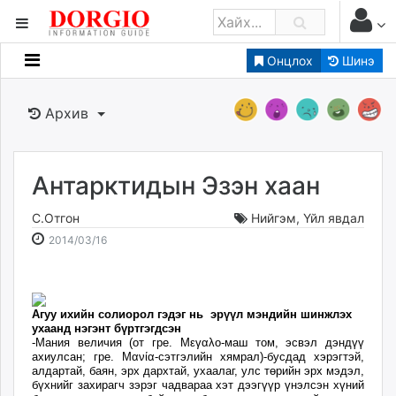
Онцлох
Шинэ
Мэдээллийн
Зар мэдээллийн
Архив
Банк санхүү
Бизнес ААН
Төрийн
Антарктидын Эзэн хаан
Нийслэлийн
С.Отгон
Нийгэм
,
Үйл явдал
2014-
2026-
2014/03/16
dorgio.mn
03-
08-
Gogo.mn
16
09
caak.mn
20:53:23
17:26:11
Агуу ихийн солиорол гэдэг нь эрүүл мэндийн шинжлэх
news.mn
ухаанд нэгэнт бүртгэгдсэн
zindaa.mn
-Мания величия (от гре. Μεγαλο-маш том, эсвэл дэндүү
ахиулсан; гре. Μανία-сэтгэлийн хямрал)-бусдад хэрэгтэй,
Baabar.mn
алдартай, баян, эрх дархтай, ухаалаг, улс төрийн эрх мэдэл,
бүхнийг захирагч зэрэг чадвараа хэт дээгүүр үнэлсэн хүний
tovch.mn