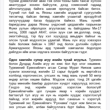
түүний дэмжлэгийг авах гэж олон тооны баян тансаг хүлээн
авалтуудыг зохион байгуулж, дээд хэмжээний гадаад
айлчлалуудад байнга шахам оролцуулж байсан билээ.
Түүний гол бай нь Японы хамгийн алдартай сургуулийн
төгсөгчид байсан бөгөөд хамгийн ухаантай ирээдүйтэй
залуучуудаар багаа бүрдүүлж байжээ. Мань хүнийг
баригдсаны дараа Японы үндэсний цагдаагийн газрынхан
Фүжи уулын ойролцоох агуулахаас нь байлдааны Ми-17
онгоц, 1000 гаруй АК47, олон зуун сая ам.доллар, охид,
эмэгтэйчүүд, тэр бүү хэл хүүхдүүд амьдарч байхыг нь
олсон тухай мэдээлсэн удаатай. Мань хүн агуу хэвээрээ
байх боломж байсан ч 1997 онд болох дэлхийн сүйрэл
Армагедоноос Японы ард түмнийг хамгаалах бодолдоо
дийлдэн ийм алан хядлага зохион байгуулсан гэдэг.
Одоо хамгийн супер агуу ихийн тухай өгүүлье.
Туркмен
болон Дундад Азийн агуу их юмс бол бүр элэг хөшөөнө.
Туркмений Ерөнхийлөгч агсан Сапар Мурат Ниязов шинэ
хуанли зохиогоод жилийн 12 сарыг бүгдийг нь өөртэйгээ
холбоод нэрлэчихсэн, улсынх нь төвд мань хүний 50 метр
өндөр алтан хөшөө байна. Мэдээж хэрэг, тэнд 24 цагийн
турш мөнхийн бамбар дүрэлзэн хүндэт харуулууд зогсоно.
Гэхдээ энд нэрийн хуудас хэрэглэж болохгүй!
Ерөнхийлөгчийн цол гуншин ямар ч нэрийн хуудаст
багтахгүй тул агуу их хүн нь нэрийн хуудас хэрэглэхгүй
байхад эгэл жирийн ардууд бол санахын ч хэрэггүй.
Туркмений экс Ерөнхийлөгч “Рухнама” гэдэг ном бичсэн нь
энэ улсын айл, албан байгууллага бүрт байна. Эмнэлэг,