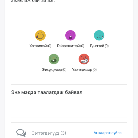
ажиллаж байгаа аж.
unuudur.mn
isee.mn
mglradio.com
fact.mn
itoim.mn
tumen.mn
Хөгжилтэй (
0
)
Гайхамшигтай (
0
)
Гунигтай (
0
)
shuum.mn
times.mn
tvmongolia.mn
Жихүүцмээр (
0
)
Үзэн ядмаар (
0
)
mass.mn
unegui.mn
assa.mn
Энэ мэдээ таалагдаж байвал
toim.mn
tac.mn
paparazzi.mn
unread.today
Сэтгэгдэлүүд (3)
Анхаарах зүйлс