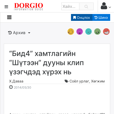
Онцлох
Шинэ
Мэдээллийн
Зар мэдээллийн
Архив
Банк санхүү
Бизнес ААН
Төрийн
“Бид4” хамтлагийн
Нийслэлийн
“Шүтээн” дууны клип
үзэгчдэд хүрэх нь
dorgio.mn
Gogo.mn
Х.Даваа
Соёл урлаг
,
Хөгжим
caak.mn
2014-
2026-
2014/05/30
news.mn
05-
08-
30
09
zindaa.mn
21:52:01
22:57:14
Baabar.mn
tovch.mn