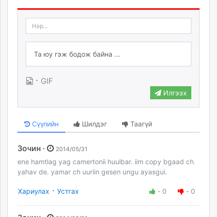
·
GIF
Илгээх
Сүүлийн
Шилдэг
Таагүй
Зочин ·
2014/05/31
ene hamtlag yag camertonii huulbar. iim copy bgaad ch
yahav de. yamar ch uuriin gesen ungu ayasgui.
·
Хариулах
Устгах
-
0
-
0