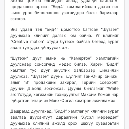
Анхны цомгоо өлгийдөн аваад удаагүй байгаа”В”
ikon.mn
продакшны артист “Бид4” хамтлагийнхан дахин нэг
mnb.mn
шинэ уран бүтээлээрээ үзэгчиддээ бэлэг барихаар
зэхжээ.
Livetv.mn
Eguur.mn
Энэ удаад тэд “Бид4” цомогтоо багтсан “Шүтээн”
24tsag.mn
дууныхаа клипийг дэлгэх юм байна. Уг клипийг
shuud.mn
"Creative motion" студи бүтээж байгаа бөгөөд зураг
авалт тун удахгүй дуусах аж.
eagle.mn
ergelt.mn
“Шүтээн” дууг өмнө нь “Камертон” хамтлагийн
zarig.mn
дуулснаар сонсогчид мэдэх билээ. Харин “Бид4”
today.mn
хамтлаг тус дууг акустик хэлбэрээр шинэчлэн
дуулжээ. “Шүтээн” дууны шүлгийг Ган-Очир бичиж,
zuv.mn
аяыг “В” продакшны захирал, Төрийн соёрхолт,
mminfo.mn
дуучин Д.Болд зохиожээ. Дууны бичлэгийг ”White
ugluu.mn
arch“студи, хөгжмийн тохируулгыг Максим Комов нар
urlag.mn
гүйцэтгэн гитарчин Мөнх-Оргил хамтран ажиллажээ.
unen.mn
Дашрамд дуулгахад, “Бид4” хамтлаг уг клипний зураг
asu.mn
авалтаа дуусангуут дараагийн “Хүсэл мөрөөдөл”
shudarga.mn
дууныхаа клипний ажилд орох шахуу хуваарьтай
shuurhai.mn