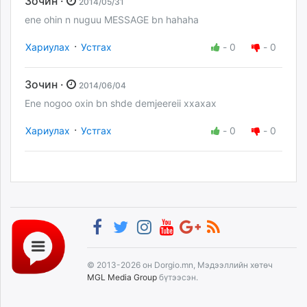
Зочин ·
2014/05/31
ene ohin n nuguu MESSAGE bn hahaha
·
Хариулах
Устгах
-
0
-
0
Зочин ·
2014/06/04
Ene nogoo oxin bn shde demjeereii xxaxax
·
Хариулах
Устгах
-
0
-
0
© 2013-2026 он Dorgio.mn, Мэдээллийн хөтөч
MGL Media Group
бүтээсэн.