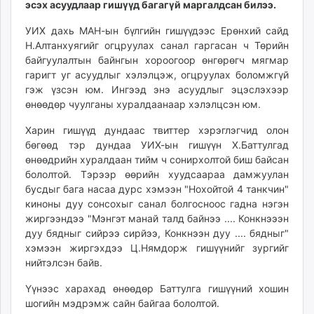
эсэх асуудлаар гишүүд багагүй маргалдсан билээ.
ikon.mn
mnb.mn
УИХ дахь МАН-ын бүлгийн гишүүдээс Ерөнхий сайд
Н.Алтанхуягийг огцруулах санал гаргасан ч Төрийн
Livetv.mn
байгуулалтын байнгын хороогоор өнгөрөгч мягмар
Eguur.mn
гаригт уг асуудлыг хэлэлцэж, огцруулах боломжгүй
24tsag.mn
гэж үзсэн юм. Ингээд энэ асуудлыг эцэслэхээр
shuud.mn
өнөөдөр чуулганы хуралдаанаар хэлэлцсэн юм.
eagle.mn
Харин гишүүд дундаас твиттер хэрэглэгчид олон
ergelt.mn
бөгөөд тэр дундаа УИХ-ын гишүүн Х.Баттулгад
zarig.mn
өнөөдрийн хуралдаан тийм ч сонирхолтой биш байсан
today.mn
бололтой. Тэрээр өөрийн хуудсаараа дамжуулан
zuv.mn
бусдыг бага насаа дурс хэмээн "Нохойтой 4 танкчин"
mminfo.mn
киноны дуу сонсохыг санал болгосноос гадна нэгэн
жиргээндээ "Мэнгэт манай талд байнээ .... Конкнэээн
ugluu.mn
дуу бядныг сийрээ сирйээ, Конкнээн дуу .... бядныг"
urlag.mn
хэмээн жиргэхдээ Ц.Нямдорж гишүүнийг зургийг
unen.mn
нийтэлсэн байв.
asu.mn
Үүнээс харахад өнөөдөр Баттулга гишүүний хошин
shudarga.mn
шогийн мэдрэмж сайн байгаа бололтой.
shuurhai.mn