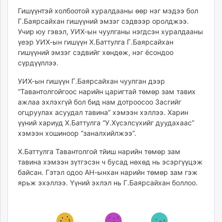
unuudur.mn
Гишүүнтэй холбоотой хуралдааны өөр нэг мэдээ бол
isee.mn
Г.Баярсайхан гишүүний эмзэг сэдвээр оролджээ.
Учир юу гэвэл, УИХ-ын чуулганы нэгдсэн хуралдааны
mglradio.com
үеэр УИХ-ын гишүүн Х.Баттулга Г.Баярсайхан
fact.mn
гишүүний эмзэг сэдвийг хөндөж, нэг ёсондоо
itoim.mn
сүрдүүллээ.
tumen.mn
УИХ-ын гишүүн Г.Баярсайхан чуулган дээр
shuum.mn
“Тавантолгойгоос нарийн царигтай төмөр зам тавих
times.mn
ажлаа эхлэхгүй бол бид нам дотроосоо Засгийг
tvmongolia.mn
огцруулах асуудал тавина” хэмээн хэллээ. Харин
mass.mn
үүний хариуд Х.Баттулга “У.Хүсэлсүхийг дуудахаас”
unegui.mn
хэмээн хошиноор “заналхийлжээ”.
assa.mn
Х.Баттулга Тавантолгой тйиш нарийн төмөр зам
toim.mn
тавина хэмээн зүтгэсэн ч бусад нөхөд нь эсэргүүцэж
tac.mn
байсан. Гэтэл одоо АН-ынхан нарийн төмөр зам гэж
paparazzi.mn
ярьж эхэллээ. Үүний эхлэл нь Г.Баярсайхан боллоо.
unread.today