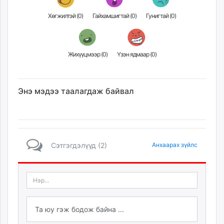
Хөгжилтэй (
0
)
Гайхамшигтай (
0
)
Гунигтай (
0
)
Жихүүцмээр (
0
)
Үзэн ядмаар (
0
)
Энэ мэдээ таалагдаж байвал
Сэтгэгдэлүүд (2)
Анхаарах зүйлс