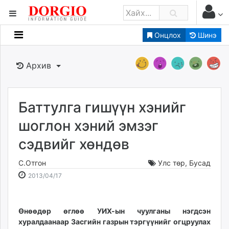
Онцлох
Шинэ
Мэдээллийн
Зар мэдээллийн
Архив
Банк санхүү
Бизнес ААН
Төрийн
Баттулга гишүүн хэнийг
Нийслэлийн
шоглон хэний эмзэг
сэдвийг хөндөв
dorgio.mn
Gogo.mn
С.Отгон
Улс төр
,
Бусад
caak.mn
2013-
2026-
2013/04/17
news.mn
04-
08-
17
10
zindaa.mn
17:22:10
21:28:52
Өнөөдөр өглөө УИХ-ын чуулганы нэгдсэн
Baabar.mn
хуралдаанаар Засгийн газрын тэргүүнийг огцруулах
tovch.mn