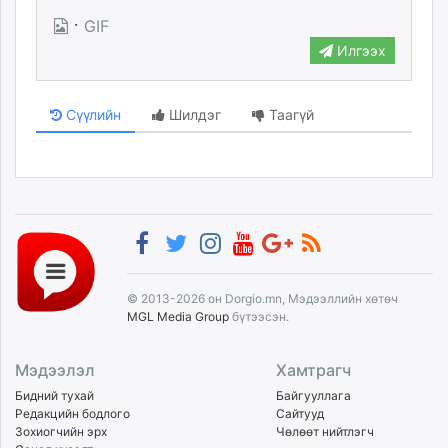
·
GIF
Илгээх
Сүүлийн
Шилдэг
Таагүй
© 2013-2026 он Dorgio.mn, Мэдээллийн хөтөч
MGL Media Group
бүтээсэн.
Мэдээлэл
Хамтрагч
Бидний тухай
Байгууллага
Редакцийн бодлого
Сайтууд
Зохиогчийн эрх
Чөлөөт нийтлэгч