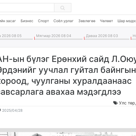
ийн засаг
Бизнес
Спорт
Соёл урлаг
Зөвлөгөө
Чөлөөт
Шар мэдэ
 2026 08 05
Мягмар 2026 08 04
Даваа 2026 08 03
Ня
АН-ын бүлэг Ерөнхий сайд Л.Ою
Эрдэнийг уучлал гуйтал байнгын
хороод, чуулганы хуралдаанаас
завсарлага авахаа мэдэгдлээ
Улс төр
2025-
2026-
2025/04/28
04-
08-
28
06
15:36:48
12:59:04