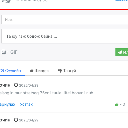
·
GIF
Ил
Сүүлийн
Шилдэг
Таагүй
Зочин ·
2025/04/29
aisogiin munhtsetseg 75onii tuulai jiltei boovnii nuh
·
ариулах
Устгах
-
0
Зочин ·
2025/04/29