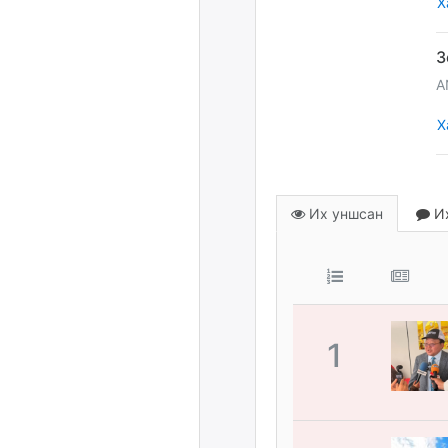
Х
A
Х
Их уншсан
Их
1