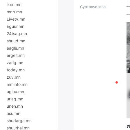
ikon.mn
Сурталчилгаа
mnb.mn
Livetv.mn
Eguur.mn
24tsag.mn
shuud.mn
eagle.mn
ergelt.mn
zarig.mn
today.mn
zuv.mn
mminfo.mn
ugluu.mn
urlag.mn
unen.mn
asu.mn
shudarga.mn
У
shuurhai.mn