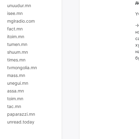
д
unuudur.mn
isee.mn
Ү
mglradio.com
-
fact.mn
н
itoim.mn
с
tumen.mn
х
н
shuum.mn
б
times.mn
tvmongolia.mn
mass.mn
unegui.mn
assa.mn
toim.mn
tac.mn
paparazzi.mn
unread.today