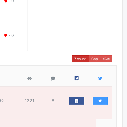
-
0
тодорхойгүй “гадаад элч
нарын” томилгоо
өчигдѳр
COP17 хурлын үеэр 5
дүүргийн 73 цэцэрлэг, 60
-
0
сургуульд зохицуулалт хийнэ
өчигдѳр
7 хоног
Сар
Жил
Шатахууны хомсдолоос
шалтгаалж аялал жуулчлалын
салбар тэг зогсолтод хүрсэн
гэв
өчигдѳр
Морингийн давааны замаас
1221
8
30
“Барилгын хатуу хог хаягдал
дахин боловсруулах үйлдвэр”
хүртэлх 1.5 км урт авто зам
ашиглалтад орлоо
өчигдѳр