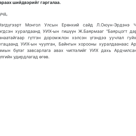
араах шийдвэрийг гаргалаа.
үнд,
Нэгдүгээрт Монгол Улсын Ерөнхий сайд Л.Оюун-Эрдэнэ Ч
эгдсэн хуралдаанд УИХ-ын гишүүн Ж.Баярмааг “Баярцогт да
анаатайгаар гүтгэн доромжлон хэлсэн үгэндээ уучлал гуй
угацаанд УИХ-ын чуулган, Байнгын хорооны хуралдаанаас А
амын бүлэг завсарлага авах чиглэлийг УИХ дахь Ардчилса
үлгийн удирдлагад өгөв.