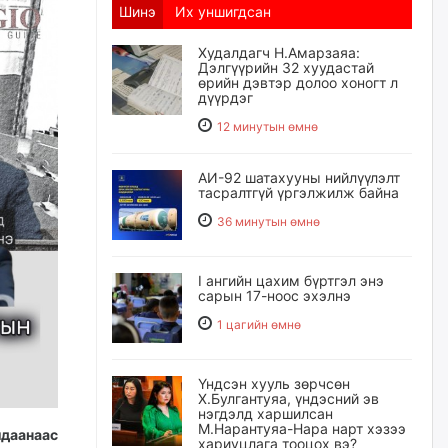
Шинэ
Их уншигдсан
Худалдагч Н.Амарзаяа:
Дэлгүүрийн 32 хуудастай
өрийн дэвтэр долоо хоногт л
дүүрдэг
12 минутын өмнө
АИ-92 шатахууны нийлүүлэлт
тасралтгүй үргэлжилж байна
36 минутын өмнө
I ангийн цахим бүртгэл энэ
сарын 17-ноос эхэлнэ
1 цагийн өмнө
Үндсэн хууль зөрчсөн
Х.Булгантуяа, үндэсний эв
нэгдэлд харшилсан
М.Нарантуяа-Нара нарт хэзээ
даанаас
хариуцлага тооцох вэ?