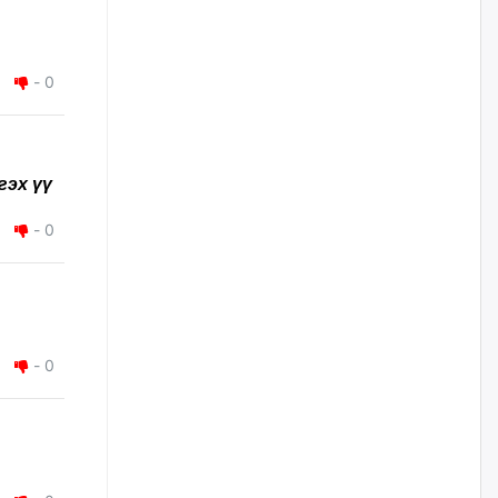
саяыг авчээ
өчигдѳр
-
0
ЗГ-ын зөвшөөрөлгүй бүх
томилолтын санхүүжилтийг
зогсоож, хурал, чуулганыг
цахимаар хийнэ гэв
өчигдѳр
гэх үү
-
0
Монголчууд үйлдвэр
байгуулахыг эсэргүүцдэг
болтлоо тэнэгэрчихсэн гэж үү?
өчигдѳр
Толгойтыг 3, 4 дүгээр
-
0
хороололтой холбосон авто
замын хөдөлгөөнийг
хэсэгчлэн хаана
өчигдѳр
Эрх зүйн үндэслэл нь