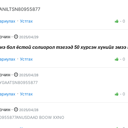
ANILTSN80955877
·
ариулах
Устгах
-
0
Зочин ·
2025/04/29
нэ бол ёстой солиорол тэгээд 50 хүрсэн хүнийг эмээ 
·
ариулах
Устгах
-
0
Зочин ·
2025/04/28
YGAATSN80955877
·
ариулах
Устгах
-
0
Зочин ·
2025/04/28
0955877ANUSDAAD BOOW XXNO