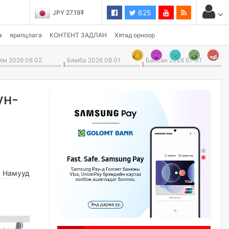
625
JPY 27.19₮
э
ярилцлага
КОНТЕНТ ЗАДЛАН
Хятад орноор
м 2026 08 02
Бямба 2026 08 01
Баасан 2026 07 31
ун-
,
Намууд