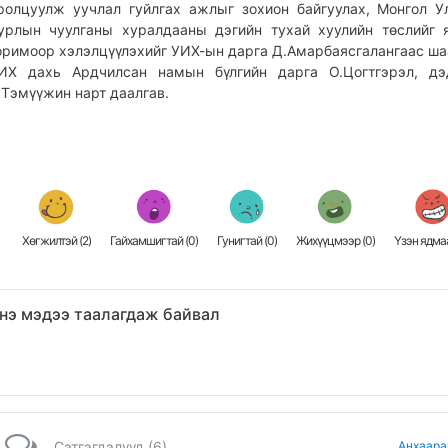
ролцуулж уучлал гуйлгах ажлыг зохион байгуулах, Монгол 
урлын чуулганы хуралдааны дэгийн тухай хуулийн төслийг 
оримоор хэлэлцүүлэхийг УИХ-ын дарга Д.Амарбаясгалангаас ш
ИХ дахь Ардчилсан намын бүлгийн дарга О.Цогтгэрэл, дэ
.Тэмүүжин нарт даалгав.
Хөгжилтэй (
2
)
Гайхамшигтай (
0
)
Гунигтай (
0
)
Жихүүцмээр (
0
)
Үзэн ядмаа
нэ мэдээ таалагдаж байвал
Сэтгэгдэлүүд (6)
Анхаара