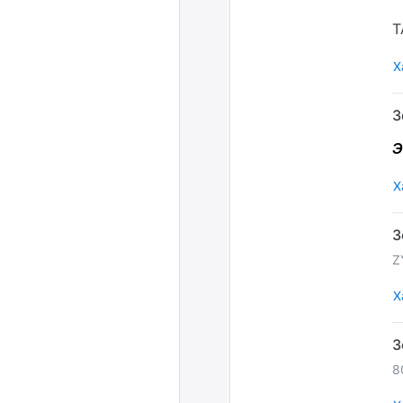
T
Х
Э
Х
Z
Х
8