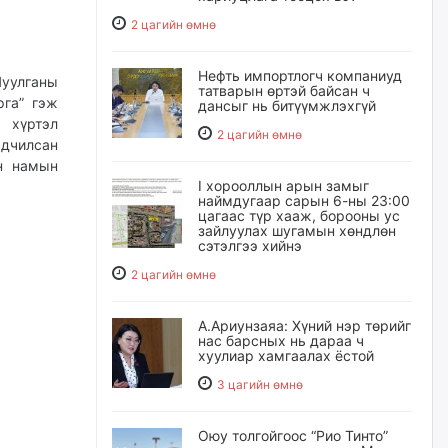
2 цагийн өмнө
Нефть импортлогч компаниуд
уулганы
татварын өртэй байсан ч
рга” гэж
дансыг нь битүүмжлэхгүй
х хүртэл
2 цагийн өмнө
рдчилсан
н намын
I хорооллын арын замыг
наймдугаар сарын 6-ны 23:00
цагаас түр хааж, борооны ус
зайлуулах шугамын хөндлөн
сэтэлгээ хийнэ
2 цагийн өмнө
А.Ариунзаяа: Хүний нэр төрийг
нас барсных нь дараа ч
хуулиар хамгаалах ёстой
3 цагийн өмнө
Оюу толгойгоос “Рио Тинто”