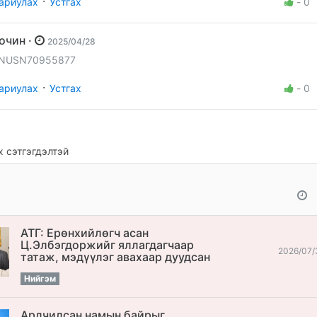
·
ариулах
Устгах
-
0
Зочин ·
2025/04/28
NUSN70955877
·
ариулах
Устгах
-
0
 сэтгэгдэлтэй
АТГ: Ерөнхийлөгч асан
Ц.Элбэгдоржийг яллагдагчаар
2026/07/
татаж, мэдүүлэг авахаар дуудсан
Нийгэм
Ардчилсан намын байрыг