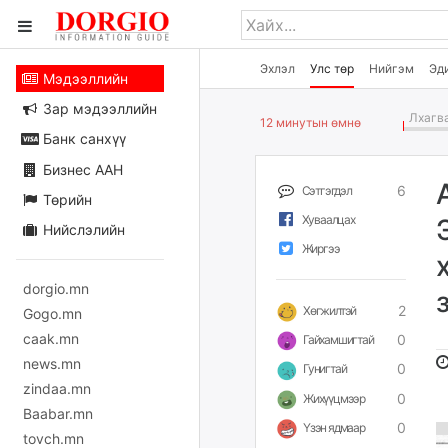
Эхлэл
Улс төр
Нийгэм
Эд
Мэдээллийн
Зар мэдээллийн
Лхагва
12 минутын өмнө
Банк санхүү
Бизнес ААН
6
Сэтгэгдэл
Төрийн
Хуваалцах
Нийслэлийн
Жиргээ
dorgio.mn
2
Хөгжилтэй
Gogo.mn
caak.mn
0
Гайхамшигтай
news.mn
0
Гунигтай
zindaa.mn
0
Жихүүцмээр
Baabar.mn
0
Үзэн ядмаар
tovch.mn