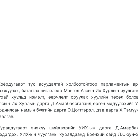
Хоёрдугаарт тус асуудалтай холбоотойгоор парламентын а
эхжүүлэх, бататгах чиглэлээр Монгол Улсын Их Хурлын чуулган
ухай хуульд нэмэлт, өөрчлөлт оруулах хуулийн төсөл боло
лсын Их Хурлын дарга Д.Амарбаясгаланд өргөн мэдүүлэхийг 
рдчилсан намын бүлгийн дарга О.Цогтгэрэл, дэд дарга Х.Тэмүү
аалгав.
Гуравдугаарт энэхүү шийдвэрийг УИХ-ын дарга Д.Амарбая
эдэгдэх, УИХ-ын чуулганы хуралдаанд Ерөнхий сайд Л.Оюун-