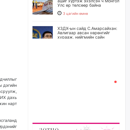
ашиг хүртэж эхэлсэн ч Монгол
Улс өр төлсөөр байна
3 цагийн өмнө
ХЗДХ-ын сайд С.Амарсайхан:
Авлигаар авсан хөрөнгийг
хурааж, нийгмийн сайн
сайхны хөгжилд зориулах
бөгөөд үүнийг хэд хэдэн эрх
бүхий байгууллагаас санал авна
23 цагийн өмнө
Шатахууныг олдож байгаа
газраас нь л авч байна. Үнэ
рдчиллыг
тарифаас илүү хангамж дээр
ы дэгийн
анхаарч байна
всруулж,
23 цагийн өмнө
УИХ дахь
жин нарт
Ц.Будханд: Дүүгээ гараад
ирнэ гэж итгэж хүлээсээр
долоон сарын хугацаа
сгаланд
өнгөрлөө
Эрдэнийг