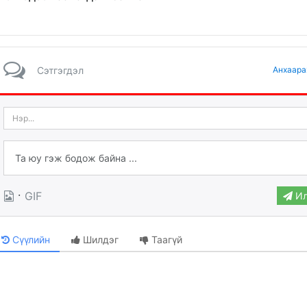
Сэтгэгдэл
Анхаара
·
GIF
Ил
Сүүлийн
Шилдэг
Таагүй