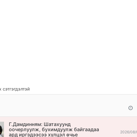
 сэтгэгдэлтэй
Г.Дамдинням: Шатахуунд
оочерлуулж, бухимдуулж байгаадаа
2026/08/
ард иргэдээсээ хүлцэл өчье