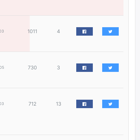
наймдугаар сарын 14-нөөс
ажиллуулж эхэлнэ
өчигдѳр
1011
4
03
Орон сууц, нийтийн аж ахуй,
авто зам, тохижилт
үйлчилгээний ажилтнуудын
ХАРИЛЦАА хандлагатай
холбоотой ГОМДОЛ их байгааг
дурдлаа
өчигдѳр
730
3
05
Бариста хийх нь залуусын
дунд яагаад трэнд болов
уржигдар
712
13
03
Өмгөөлөгч Б.Оюунбилэг:
"Урьхан" Б.Чинбат гэж хүн
бизнес хамтрагчаа гүтгэж
хууль хяналтын байгууллагаар
шалгуулж, торны цаана
суулгана гэх мэтээр дарамталдаг