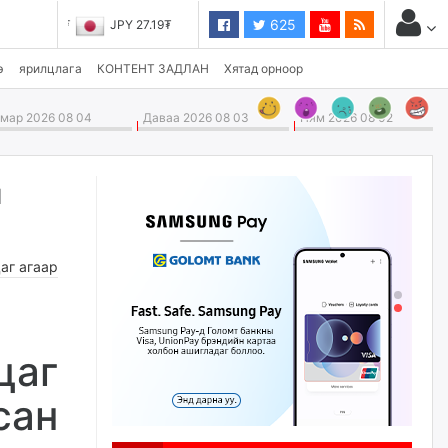
625
JPY 27.19₮
э
ярилцлага
КОНТЕНТ ЗАДЛАН
Хятад орноор
ар 2026 08 04
Даваа 2026 08 03
Ням 2026 08 02
н
аг агаар
цаг
сан