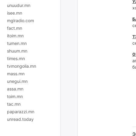
У
unuudur.mn
х
isee.mn
Б
mglradio.com
с
fact.mn
itoim.mn
Т
с
tumen.mn
shuum.mn
0
times.mn
а
tvmongolia.mn
б
mass.mn
unegui.mn
assa.mn
toim.mn
tac.mn
paparazzi.mn
unread.today
Э