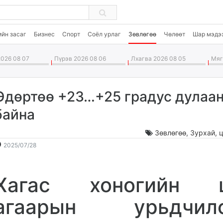
ийн засаг
Бизнес
Спорт
Соёл урлаг
Зөвлөгөө
Чөлөөт
Шар мэдэ
026 08 07
Пүрэв 2026 08 06
Лхагва 2026 08 05
Мягм
Өдөртөө +23…+25 градус дулаа
байна
Зөвлөгөө
,
Зурхай, ц
2025-
2026-
2025/07/28
07-
08-
28
08
Хагас хоногийн 
09:06:34
14:17:05
агаарын урьдчил