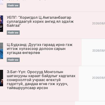
Нийгэм
УЕПГ: “Хоригдол Ц.Амгаланбаатар
cуллагдаагүй хорих ангид ял эдэлж
2026/08/
байгаа“
Нийгэм
Ц.Будханд: Дүүгээ гараад ирнэ гэж
итгэж хүлээсээр долоон сарын
2026/08/
хугацаа өнгөрлөө
Нийгэм
Э.Бат-Үүл: Оросууд Монголын
шатахууны хараат байдлыг хадгалах
2026/08/
сонирхолтой учраас өгөхгүй
гэдэггүй, дандаа өгнө гэж хуурч,
тайвшруулсаар ирсэн