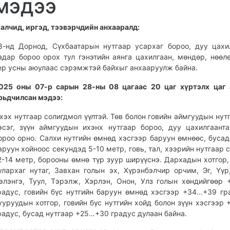
мэдээ
алчид, иргэд, тээвэрчдийн анхааралд:
8-нд Дорнод, Сүхбаатарын нутгаар усархаг бороо, дуу цахи
адар бороо орох тул гэнэтийн аянга цахилгаан, мөндөр, нөөлө
ер усны аюулаас сэрэмжтэй байхыг анхааруулж байна.
025 оны 07-р сарын 28-ны 08 цагаас 20 цаг хүртэлх цаг 
рьдчилсан мэдээ:
хэх нутгаар солигдмол үүлтэй. Төв болон говийн аймгуудын нутг
эсэг, зүүн аймгуудын ихэнх нутгаар бороо, дуу цахилгаант
ороо орно. Салхи нутгийн өмнөд хэсгээр баруун өмнөөс, бусад
аруун хойноос секундэд 5-10 метр, говь, тал, хээрийн нутгаар 
2-14 метр, борооны өмнө түр зуур ширүүснэ. Дархадын хотгор,
улархаг нутаг, Завхан голын эх, Хүрэнбэлчир орчим, Эг, Үүр
элэнгэ, Туул, Тэрэлж, Хэрлэн, Онон, Улз голын хөндийгөөр +
радус, говийн бүс нутгийн баруун өмнөд хэсгээр +34...+39 гр
ууруудын хотгор, говийн бүс нутгийн хойд болон зүүн хэсгээр +
радус, бусад нутгаар +25…+30 градус дулаан байна.