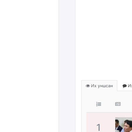
Их уншсан
Их
1