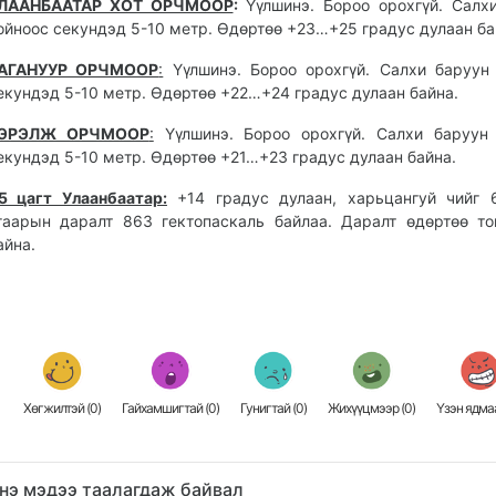
ЛААНБААТАР ХОТ ОРЧМООР
:
Үүлшинэ. Бороо орохгүй. Салх
ойноос секундэд 5-10 метр. Өдөртөө +23…+25 градус дулаан ба
АГАНУУР ОРЧМООР
:
Үүлшинэ. Бороо орохгүй. Салхи баруун
екундэд 5-10 метр. Өдөртөө +22…+24 градус дулаан байна.
ЭРЭЛЖ ОРЧМООР
:
Үүлшинэ. Бороо орохгүй. Салхи баруун 
екундэд 5-10 метр. Өдөртөө +21…+23 градус дулаан байна.
5 цагт Улаанбаатар:
+14 градус дулаан, харьцангуй чийг 
гаарын даралт 863 гектопаскаль байлаа. Даралт өдөртөө то
айна.
Хөгжилтэй (
0
)
Гайхамшигтай (
0
)
Гунигтай (
0
)
Жихүүцмээр (
0
)
Үзэн ядмаа
нэ мэдээ таалагдаж байвал