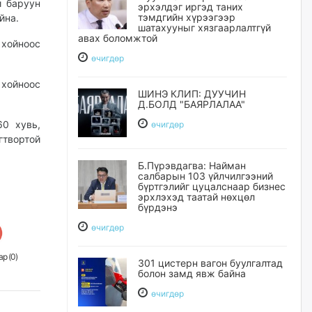
и баруун
эрхэлдэг иргэд таних
тэмдгийн хүрээгээр
йна.
шатахууныг хязгаарлалтгүй
авах боломжтой
 хойноос
өчигдѳр
хойноос
ШИНЭ КЛИП: ДУУЧИН
Д.БОЛД "БАЯРЛАЛАА"
60 хувь,
өчигдѳр
гтвортой
Б.Пүрэвдагва: Найман
салбарын 103 үйлчилгээний
бүртгэлийг цуцалснаар бизнес
эрхлэхэд таатай нөхцөл
бүрдэнэ
өчигдѳр
р (
0
)
301 цистерн вагон буулгалтад
болон замд явж байна
өчигдѳр