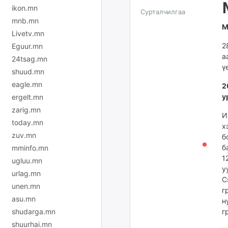
ikon.mn
Сурталчилгаа
mnb.mn
М
Livetv.mn
2
Eguur.mn
а
24tsag.mn
ү
shuud.mn
eagle.mn
2
у
ergelt.mn
zarig.mn
И
today.mn
х
zuv.mn
б
б
mminfo.mn
1
ugluu.mn
у
urlag.mn
С
unen.mn
г
asu.mn
н
shudarga.mn
г
shuurhai.mn