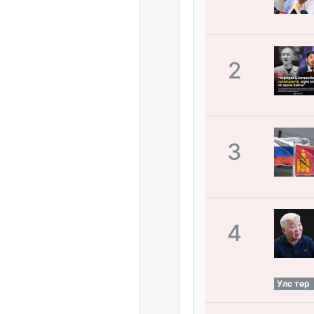
2
3
4
Улс төр