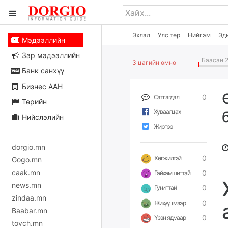
Эхлэл
Улс төр
Нийгэм
Эд
Мэдээллийн
Зар мэдээллийн
Баасан 2
3 цагийн өмнө
Банк санхүү
Бизнес ААН
0
Сэтгэгдэл
Төрийн
Хуваалцах
Нийслэлийн
Жиргээ
dorgio.mn
0
Хөгжилтэй
Gogo.mn
caak.mn
0
Гайхамшигтай
news.mn
0
Гунигтай
zindaa.mn
0
Жихүүцмээр
Baabar.mn
0
Үзэн ядмаар
tovch.mn