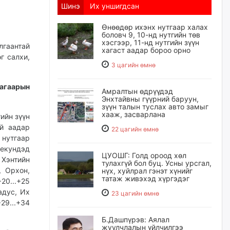
Шинэ
Их уншигдсан
Өнөөдөр ихэнх нутгаар халах
боловч 9, 10-нд нутгийн төв
хэсгээр, 11-нд нутгийн зүүн
лгаантай
хагаст аадар бороо орно
г салхи,
3 цагийн өмнө
агаарын
Амралтын өдрүүдэд
Энхтайвны гүүрний баруун,
зүүн талын туслах авто замыг
хааж, засварлана
ийн зүүн
ай аадар
22 цагийн өмнө
 нутгаар
секундэд
ЦУОШГ: Голд ороод хөл
 Хэнтийн
тулахгүй бол буц. Усны урсгал,
, Орхон,
нүх, хуйлрал гэнэт хүнийг
татаж живэхэд хүргэдэг
20...+25
адус, Их
23 цагийн өмнө
29...+34
Б.Дашпүрэв: Аялал
жуулчлалын үйлчилгээ