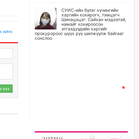
СУИС-ийн бүлэг хүчингийн
хэргийн хохирогч, тэмцэгч
Шинэцэцэг: Сайхан мэдээтэй,
намайг хохироосон
этгээдүүдийн хэргийг
х зүйлс
прокуророос шүүх рүү шилжүүлж байгааг
сонслоо
өчигдѳр
Өчигдрийн байдлаар ₮10000
доош дүнгээр шатахууны
худалдан авалт хийсэн 1500
баримт бүртгэгджээ
өчигдѳр
гээх
Шатахуун олголтыг 50,000
төгрөгөөр хязгаарласныг
нэмэгдүүлж 100,000 төгрөгт
хүргэхээр судалж байгаа
өчигдѳр