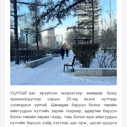
ikon.mn
mnb.mn
Livetv.mn
Eguur.mn
24tsag.mn
shuud.mn
eagle.mn
ergelt.mn
zarig.mn
today.mn
zuv.mn
mminfo.mn
ugluu.mn
УЦУОШГ-аас ирүүлсэн мэдээгээр өнөөдөр буюу
urlag.mn
арваннэгдүгээр сарын 25-нд ихэнх нутгаар
unen.mn
солигдмол үүлтэй. Шөнөдөө баруун болон төвийн
asu.mn
аймгуудын нутгийн зарим газраар, өдөртөө баруун
болон төвийн зарим газар, говь болон зүүн аймгуудын
shudarga.mn
нутгийн баруун хойд хэсгээр цас орж, цасан шуурга
shuurhai.mn