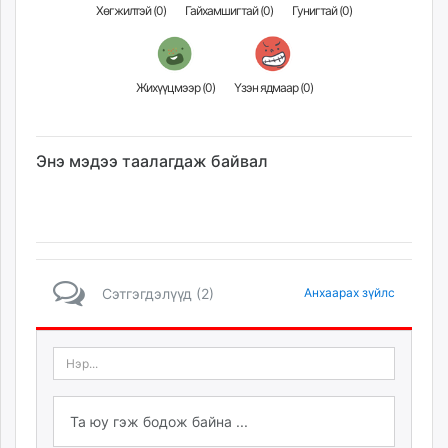
Хөгжилтэй (
0
)
Гайхамшигтай (
0
)
Гунигтай (
0
)
Жихүүцмээр (
0
)
Үзэн ядмаар (
0
)
Энэ мэдээ таалагдаж байвал
Сэтгэгдэлүүд (2)
Анхаарах зүйлс