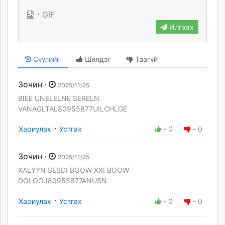
·
GIF
Илгээх
Сүүлийн
Шилдэг
Таагүй
Зочин ·
2025/11/25
BIEE UNELELNE SERELN
VANAGLTAL80955877UILCHLGE
·
Хариулах
Устгах
-
0
-
0
Зочин ·
2025/11/25
XALYYN SESDI BOOW XXI BOOW
DOLOOJ80955877ANUSN
·
Хариулах
Устгах
-
0
-
0