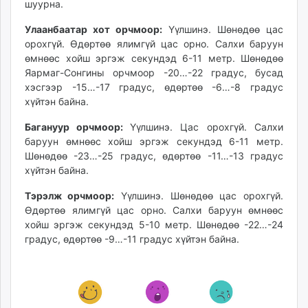
шуурна.
unuudur.mn
isee.mn
Улаанбаатар хот орчмоор:
Үүлшинэ. Шөнөдөө цас
орохгүй. Өдөртөө ялимгүй цас орно. Салхи баруун
mglradio.com
өмнөөс хойш эргэж секундэд 6-11 метр. Шөнөдөө
fact.mn
Яармаг-Сонгины орчмоор -20…-22 градус, бусад
itoim.mn
хэсгээр -15…-17 градус, өдөртөө -6…-8 градус
tumen.mn
хүйтэн байна.
shuum.mn
Багануур орчмоор:
Үүлшинэ. Цас орохгүй. Салхи
times.mn
баруун өмнөөс хойш эргэж секундэд 6-11 метр.
tvmongolia.mn
Шөнөдөө -23…-25 градус, өдөртөө -11…-13 градус
mass.mn
хүйтэн байна.
unegui.mn
Тэрэлж орчмоор:
Үүлшинэ. Шөнөдөө цас орохгүй.
assa.mn
Өдөртөө ялимгүй цас орно. Салхи баруун өмнөөс
toim.mn
хойш эргэж секундэд 5-10 метр. Шөнөдөө -22…-24
tac.mn
градус, өдөртөө -9…-11 градус хүйтэн байна.
paparazzi.mn
unread.today