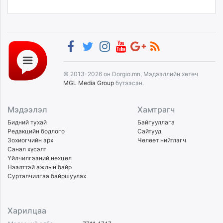
© 2013-2026 он Dorgio.mn, Мэдээллийн хөтөч
MGL Media Group
бүтээсэн.
Мэдээлэл
Хамтрагч
Бидний тухай
Байгууллага
Редакцийн бодлого
Сайтууд
Зохиогчийн эрх
Чөлөөт нийтлэгч
Санал хүсэлт
Үйлчилгээний нөхцөл
Нээлттэй ажлын байр
Сурталчилгаа байршуулах
Харилцаа