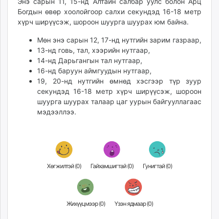
Энэ сарын 11, 15-нд Алтайн салбар уулс болон Арц
unuudur.mn
Богдын өвөр хоолойгоор салхи секундэд 16-18 метр
isee.mn
хүрч ширүүсэж, шороон шуурга шуурах юм байна.
mglradio.com
Мөн энэ сарын 12, 17-нд нутгийн зарим газраар,
fact.mn
13-нд говь, тал, хээрийн нутгаар,
itoim.mn
14-нд Дарьгангын тал нутгаар,
tumen.mn
16-нд баруун аймгуудын нутгаар,
19, 20-нд нутгийн өмнөд хэсгээр түр зуур
shuum.mn
секундэд 16-18 метр хүрч ширүүсэж, шороон
times.mn
шуурга шуурах талаар цаг уурын байгууллагаас
tvmongolia.mn
мэдээллээ.
mass.mn
unegui.mn
assa.mn
toim.mn
Хөгжилтэй (
0
)
Гайхамшигтай (
0
)
Гунигтай (
0
)
tac.mn
paparazzi.mn
unread.today
Жихүүцмээр (
0
)
Үзэн ядмаар (
0
)