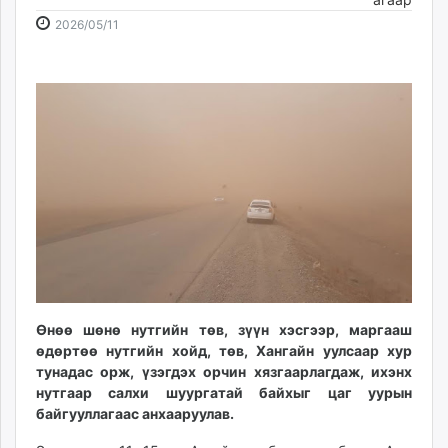
ikon.mn
2026-
2026-
2026/05/11
mnb.mn
05-
08-
Livetv.mn
11
09
Eguur.mn
16:32:53
14:06:22
24tsag.mn
shuud.mn
eagle.mn
ergelt.mn
zarig.mn
today.mn
zuv.mn
mminfo.mn
ugluu.mn
Өнөө шөнө нутгийн төв, зүүн хэсгээр, маргааш
urlag.mn
өдөртөө нутгийн хойд, төв, Хангайн уулсаар хур
unen.mn
тунадас орж, үзэгдэх орчин хязгаарлагдаж, ихэнх
asu.mn
нутгаар салхи шуургатай байхыг цаг уурын
байгууллагаас анхааруулав.
shudarga.mn
shuurhai.mn