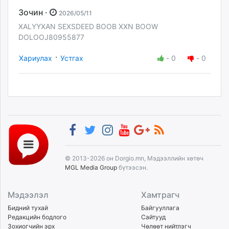
Зочин ·
2026/05/11
XALYYXAN SEXSDEED BOOB XXN BOOW
DOLOOJ80955877
·
Хариулах
Устгах
-
0
-
0
© 2013-2026 он Dorgio.mn, Мэдээллийн хөтөч
MGL Media Group
бүтээсэн.
Мэдээлэл
Хамтрагч
Бидний тухай
Байгууллага
Редакцийн бодлого
Сайтууд
Зохиогчийн эрх
Чөлөөт нийтлэгч