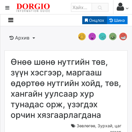
Онцлох
Шинэ
Мэдээллийн
Зар мэдээллийн
Архив
Банк санхүү
Бизнес ААН
Төрийн
Өнөө шөнө нутгийн төв,
Нийслэлийн
зүүн хэсгээр, маргааш
өдөртөө нутгийн хойд, төв,
dorgio.mn
хангайн уулсаар хур
Gogo.mn
caak.mn
тунадас орж, үзэгдэх
news.mn
орчин хязгаарлагдана
zindaa.mn
Baabar.mn
Зөвлөгөө
,
Зурхай, цаг
tovch.mn
агаар