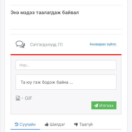
Энэ мэдээ таалагдаж байвал
Сэтгэгдэлүүд (1)
Анхаарах зүйлс
·
GIF
Илгээх
Сүүлийн
Шилдэг
Таагүй