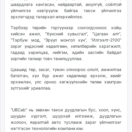
шаардлага хангасан, найдвартай, аюулгүй, соёлтой
unuudur.mn
үйлчилгээ нэвтрүүлж байгаа такси үйлчилгээ
isee.mn
эрхлэгчдэд талархал илэрхийллээ.
mglradio.com
fact.mn
Тэрбээр төрийн тэргүүнээр сонгогдсоноос хойш
хийсэн ажил, “Хүнсний хувьсгал”, “Цагаан алт”,
itoim.mn
“Тэрбум мод, “Эрүүл монгол хүн”, “Илгээлт-2100”
tumen.mn
зэрэг үндэсний хөдөлгөөн, хөтөлбөрийн хэрэгжилт,
shuum.mn
гадаад харилцаа, нийгэм, эдийн засгийн байдал
times.mn
зэргийн талаар товч танилцууллаа.
tvmongolia.mn
Цаашид төр, засаг, түмэн олноороо ололт, амжилтаа
mass.mn
бататган, хүн бүр ажил хөдөлмөр эрхэлж, эвийг
unegui.mn
эрхэмлэн, улс орноо хөгжүүлэхийн төлөө хамтран
assa.mn
зүтгэхийг уриаллаа.
toim.mn
tac.mn
paparazzi.mn
“UBCab” нь зөвхөн такси дуудлагын бус, хоол, хүнс,
unread.today
шуудан хүргэлт, шуурхай илгээмж, дуудлагын
жолооч, яаралтай авто тусламж зэрэг үйлчилгээг
нэгтгэсэн технологийн компани юм.