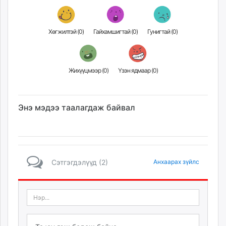
Хөгжилтэй (
0
)
Гайхамшигтай (
0
)
Гунигтай (
0
)
Жихүүцмээр (
0
)
Үзэн ядмаар (
0
)
Энэ мэдээ таалагдаж байвал
Сэтгэгдэлүүд (2)
Анхаарах зүйлс