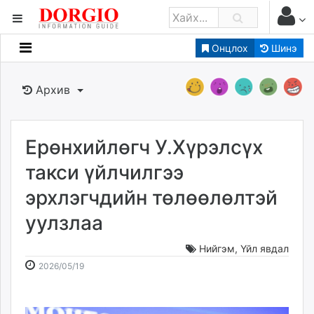
Онцлох
Шинэ
Мэдээллийн
Зар мэдээллийн
Архив
Банк санхүү
Бизнес ААН
Төрийн
Ерөнхийлөгч У.Хүрэлсүх
Нийслэлийн
такси үйлчилгээ
эрхлэгчдийн төлөөлөлтэй
dorgio.mn
уулзлаа
Gogo.mn
caak.mn
Нийгэм
,
Үйл явдал
news.mn
2026-
2026-
2026/05/19
zindaa.mn
05-
08-
Baabar.mn
19
10
tovch.mn