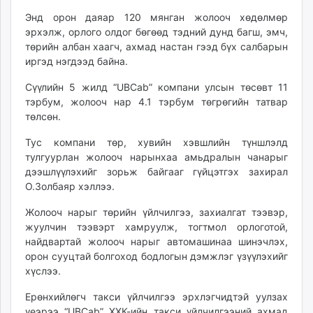
Энд орон даяар 120 мянган жолооч хөдөлмөр
эрхэлж, орлого олдог бөгөөд тэдний дунд багш, эмч,
төрийн албан хаагч, ахмад настан гээд бүх салбарын
иргэд нэгдээд байна.
Сүүлийн 5 жилд “UBCab” компани улсын төсөвт 11
тэрбум, жолооч нар 4.1 тэрбум төгрөгийн татвар
төлсөн.
Тус компани төр, хувийн хэвшлийн түншлэлд
тулгуурлан жолооч нарынхаа амьдралын чанарыг
дээшлүүлэхийг зорьж байгааг гүйцэтгэх захирал
О.Золбаяр хэллээ.
Жолооч нарыг төрийн үйлчилгээ, захиалгат тээвэр,
жуулчин тээвэрт хамруулж, тогтмол орлоготой,
найдвартай жолооч нарыг автомашинаа шинэчлэх,
орон сууцтай болгоход бодлогын дэмжлэг үзүүлэхийг
хүслээ.
Ерөнхийлөгч такси үйлчилгээ эрхлэгчидтэй уулзах
үеэрээ “UBCab” ХХК-ийн такси үйлчилгээний ахмад