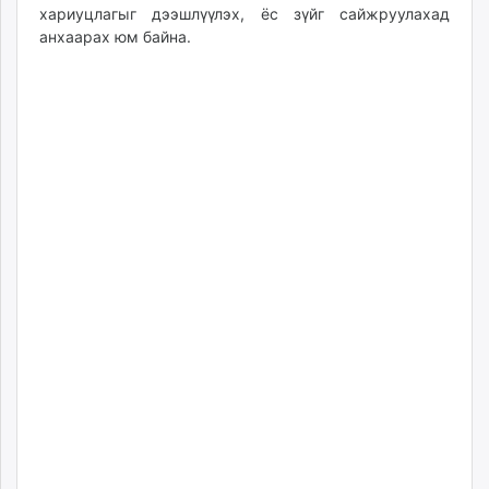
хариуцлагыг дээшлүүлэх, ёс зүйг сайжруулахад
анхаарах юм байна.