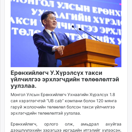
12:49:52
17:37:47
ikon.mn
mnb.mn
Livetv.mn
Eguur.mn
24tsag.mn
shuud.mn
eagle.mn
ergelt.mn
zarig.mn
today.mn
Ерөнхийлөгч У.Хүрэлсүх такси
zuv.mn
үйлчилгээ эрхлэгчдийн төлөөлөлтэй
уулзлаа.
mminfo.mn
ugluu.mn
Монгол Улсын Ерөнхийлөгч Ухнаагийн Хүрэлсүх 1.8
urlag.mn
сая хэрэглэгчтэй “UB cab” компани болон 120 мянга
гаруй жолоочийн төлөөлөл болсон такси үйлчилгээ
unen.mn
эрхлэгчдийн төлөөлөлтэй уулзлаа.
asu.mn
shudarga.mn
Ерөнхийлөгч, орлого олж, амьдрал ахуйгаа
shuurhai.mn
дээшлүүлэхийн зэрэгцээ иргэдийн итгэлийг хүлээсэн,