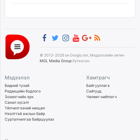
© 2013-2026 он Dorgio.mn, Мэдээллийн хөтөч
MGL Media Group
бүтээсэн.
Мэдээлэл
Хамтрагч
Бидний тухай
Байгууллага
Редакцийн бодлого
Сайтууд
Зохиогчийн эрх
Чөлөөт нийтлэгч
Санал хүсэлт
Үйлчилгээний нөхцөл
Нээлттэй ажлын байр
Сурталчилгаа байршуулах