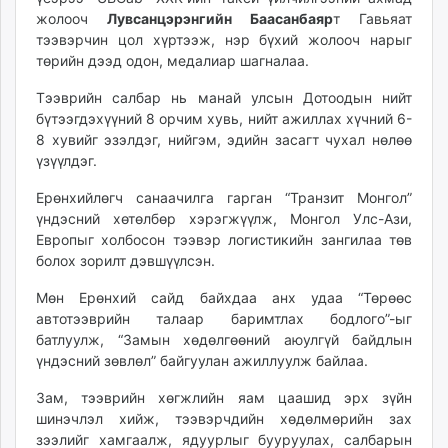
жолооч
Лувсанцэрэнгийн Баасанбаяр
т Гавьяат
тээвэрчин цол хүртээж, нэр бүхий жолооч нарыг
төрийн дээд одон, медалиар шагналаа.
Тээврийн салбар нь манай улсын Дотоодын нийт
бүтээгдэхүүний 8 орчим хувь, нийт ажиллах хүчний 6-
8 хувийг эзэлдэг, нийгэм, эдийн засагт чухал нөлөө
үзүүлдэг.
Ерөнхийлөгч санаачилга гарган “Транзит Монгол”
үндэсний хөтөлбөр хэрэгжүүлж, Монгол Улс-Ази,
Европыг холбосон тээвэр логистикийн зангилаа төв
болох зорилт дэвшүүлсэн.
Мөн Ерөнхий сайд байхдаа анх удаа “Төрөөс
автотээврийн талаар баримтлах бодлого”-ыг
батлуулж, “Замын хөдөлгөөний аюулгүй байдлын
үндэсний зөвлөл” байгуулан ажиллуулж байлаа.
Зам, тээврийн хөгжлийн яам цаашид эрх зүйн
шинэчлэл хийж, тээвэрчдийн хөдөлмөрийн зах
зээлийг хамгаалж, ядуурлыг бууруулах, салбарын