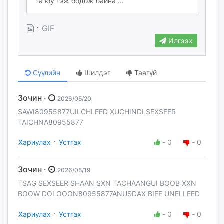
·
GIF
Илгээх
Сүүлийн
Шилдэг
Таагүй
Зочин ·
2026/05/20
SAWI80955877UILCHLEED XUCHINDI SEXSEER
TAICHNA80955877
·
Хариулах
Устгах
-
0
-
0
Зочин ·
2026/05/19
TSAG SEXSEER SHAAN SXN TACHAANGUI BOOB XXN
BOOW DOLOOON80955877ANUSDAX BIEE UNELLEED
·
Хариулах
Устгах
-
0
-
0