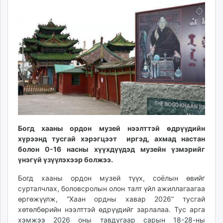
08:56:52
16:13:05
ikon.mn
mnb.mn
Livetv.mn
Eguur.mn
24tsag.mn
shuud.mn
eagle.mn
ergelt.mn
zarig.mn
today.mn
Богд хааны ордон музей нээлттэй өдрүүдийн
zuv.mn
хүрээнд тусгай хэрэгцээт иргэд, ахмад настан
mminfo.mn
болон 0-16 насны хүүхдүүдэд музейн үзмэрийг
ugluu.mn
үнэгүй үзүүлэхээр болжээ.
urlag.mn
Богд хааны ордон музей түүх, соёлын өвийг
unen.mn
сурталчлах, боловсролын олон талт үйл ажиллагаагаа
asu.mn
өргөжүүлж, “Хаан ордны хавар 2026” тусгай
shudarga.mn
хөтөлбөрийн нээлттэй өдрүүдийг зарлалаа. Тус арга
shuurhai.mn
хэмжээ 2026 оны тавдугаар сарын 18-28-ны