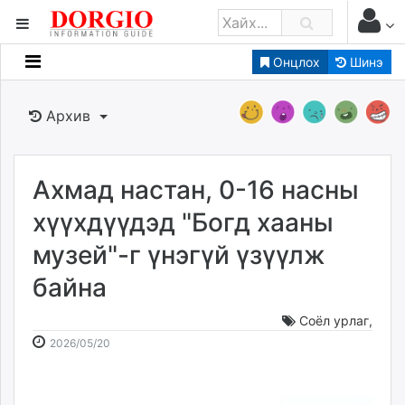
Онцлох
Шинэ
Мэдээллийн
Зар мэдээллийн
Архив
Банк санхүү
Бизнес ААН
Төрийн
Ахмад настан, 0-16 насны
Нийслэлийн
хүүхдүүдэд "Богд хааны
музей"-г үнэгүй үзүүлж
dorgio.mn
байна
Gogo.mn
caak.mn
Соёл урлаг
,
news.mn
2026-
2026-
2026/05/20
zindaa.mn
05-
08-
Baabar.mn
20
09
tovch.mn