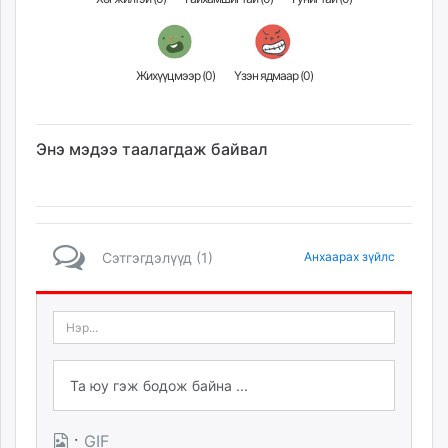
Жихүүцмээр (
0
)
Үзэн ядмаар (
0
)
Энэ мэдээ таалагдаж байвал
Сэтгэгдэлүүд (1)
Анхаарах зүйлс
·
GIF