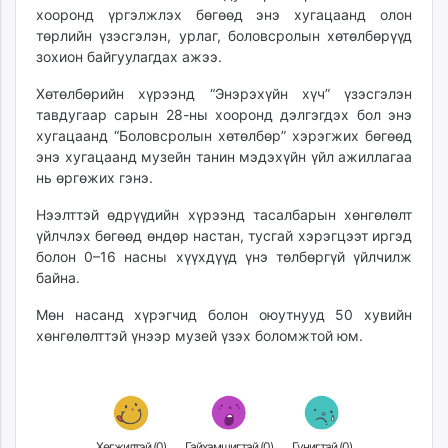
хооронд үргэлжлэх бөгөөд энэ хугацаанд олон
unuudur.mn
төрлийн үзэсгэлэн, урлаг, боловсролын хөтөлбөрүүд
isee.mn
зохион байгуулагдах ажээ.
mglradio.com
fact.mn
Хөтөлбөрийн хүрээнд “Энэрэхүйн хүч” үзэсгэлэн
тавдугаар сарын 28-ны хооронд дэлгэгдэх бол энэ
itoim.mn
хугацаанд “Боловсролын хөтөлбөр” хэрэгжих бөгөөд
tumen.mn
энэ хугацаанд музейн танин мэдэхүйн үйл ажиллагаа
shuum.mn
нь өргөжих гэнэ.
times.mn
Нээлттэй өдрүүдийн хүрээнд тасалбарын хөнгөлөлт
tvmongolia.mn
үйлчлэх бөгөөд өндөр настан, тусгай хэрэгцээт иргэд
mass.mn
болон 0–16 насны хүүхдүүд үнэ төлбөргүй үйлчилж
unegui.mn
байна.
assa.mn
Мөн насанд хүрэгчид болон оюутнууд 50 хувийн
toim.mn
хөнгөлөлттэй үнээр музей үзэх боломжтой юм.
tac.mn
paparazzi.mn
unread.today
Хөгжилтэй (
0
)
Гайхамшигтай (
0
)
Гунигтай (
0
)