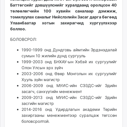
unuudur.mn
Баттөгсийг дэвшүүлснийг хуралдаанд оролцсон 40
төлөөлөгчийн 100 хувийн саналаар дэмжиж,
isee.mn
томилуулах саналыг Нийслэлийн Засаг дарга бөгөөд
mglradio.com
Улаанбаатар хотын захирагчид хүргүүлэхээр
fact.mn
боллоо.
itoim.mn
БОЛОВСРОЛ:
tumen.mn
shuum.mn
1990-1999 онд Дундговь аймгийн Эрдэнэдалай
times.mn
сумын 10 жилийн дунд сургууль
tvmongolia.mn
1999-2003 онд БНХАУ-ын Хэбэй их сургуулийг
Олон Улсын эрх зүйч
mass.mn
2003-2006 онд Өвөр Монголын их сургуулийг
unegui.mn
Хууль зүйн магистр
assa.mn
2006-2009 онд МУИС-ийн СЭЗДС-ийг Эдийн
toim.mn
засагч, санхүүгийн менежмент
tac.mn
2009-2013 онд МУИС-ийн СЭЗДС-ийг Эдийн
засгийн магистр
paparazzi.mn
2014-2016 онд Удирдлагын академи Төрийн
unread.today
захиргааны менежментээр суралцаж төгссөн
боловсролтой.