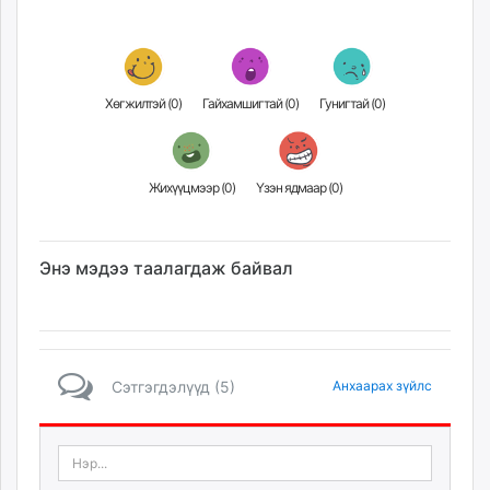
Хөгжилтэй (
0
)
Гайхамшигтай (
0
)
Гунигтай (
0
)
Жихүүцмээр (
0
)
Үзэн ядмаар (
0
)
Энэ мэдээ таалагдаж байвал
Сэтгэгдэлүүд (5)
Анхаарах зүйлс