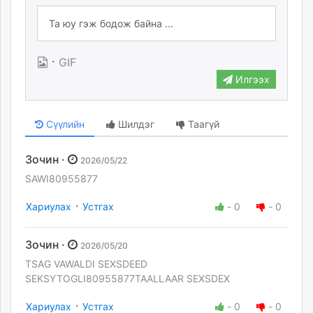
·
GIF
Илгээх
Сүүлийн
Шилдэг
Таагүй
Зочин ·
2026/05/22
SAWI80955877
·
Хариулах
Устгах
-
0
-
0
Зочин ·
2026/05/20
TSAG VAWALDI SEXSDEED
SEKSYTOGLI80955877TAALLAAR SEXSDEX
·
Хариулах
Устгах
-
0
-
0