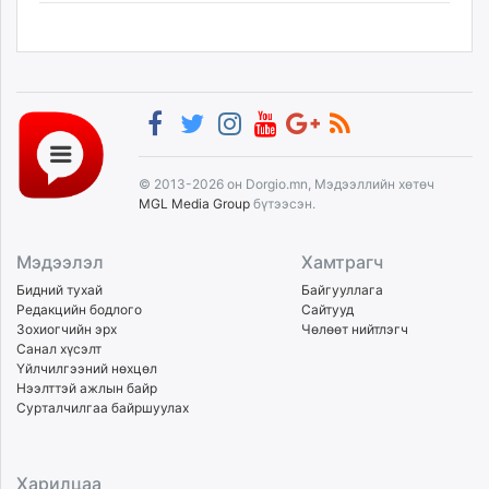
© 2013-2026 он Dorgio.mn, Мэдээллийн хөтөч
MGL Media Group
бүтээсэн.
Мэдээлэл
Хамтрагч
Бидний тухай
Байгууллага
Редакцийн бодлого
Сайтууд
Зохиогчийн эрх
Чөлөөт нийтлэгч
Санал хүсэлт
Үйлчилгээний нөхцөл
Нээлттэй ажлын байр
Сурталчилгаа байршуулах
Харилцаа