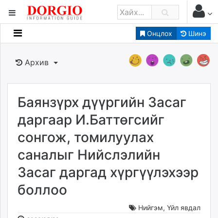
Онцлох
Шинэ
Мэдээллийн
Зар мэдээллийн
Архив
Банк санхүү
Бизнес ААН
Төрийн
Баянзүрх дүүргийн Засаг
Нийслэлийн
даргаар И.Баттөгсийг
сонгож, томилуулах
dorgio.mn
саналыг Нийслэлийн
Gogo.mn
caak.mn
Засаг даргад хүргүүлэхээр
news.mn
боллоо
zindaa.mn
Baabar.mn
Нийгэм
,
Үйл явдал
tovch.mn