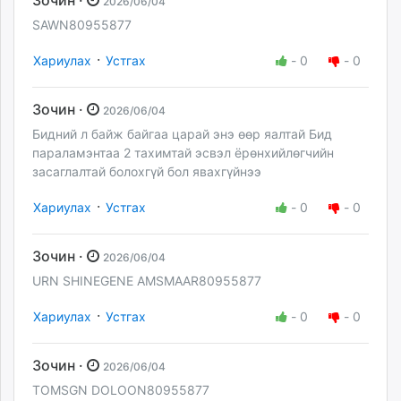
Зочин ·
2026/06/04
SAWN80955877
·
Хариулах
Устгах
-
0
-
0
Зочин ·
2026/06/04
Бидний л байж байгаа царай энэ өөр яалтай Бид
параламэнтаа 2 тахимтай эсвэл ёрөнхийлөгчийн
засаглалтай болохгүй бол явахгүйнээ
·
Хариулах
Устгах
-
0
-
0
Зочин ·
2026/06/04
URN SHINEGENE AMSMAAR80955877
·
Хариулах
Устгах
-
0
-
0
Зочин ·
2026/06/04
TOMSGN DOLOON80955877