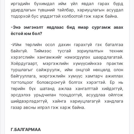
иргэдийн бухимдал ийм үйл явдал гарах бүрд
удирдлагын түвшний тайлбар, хариуцлагын асуудал
тодорхой бус үлддэгтэй холбоотой гэж харж байна.
-Энэ эмгэнэлт явдлаас бид ямар сургамж авах
ёстой юм бол?
-Ийм төрлийн осол дахин гарахгүй гэх баталгаа
байхгүй. Тиймээс тусгай зориулалтын техник
хэрэгслийн хангамжийг нэмэгдүүлэх шаардлагатай.
Хоёрдугаарт, мэргэжлийн хүмүүсийнхээ практик
туршлагыг сайжруулж, ийм онцгой нөхцөлд олон
байгууллага, мэргэжлийн хүмүүс хамтарч ажиллах
тогтолцоог боловсронгуй болгох хэрэгтэй. Ер нь
төрийн бүх шатанд ажлаа хангалттай хийдэггүй,
эрсдэлээ урьдчилан тооцдоггүй, асуудлаа ойлгож
шийдвэрлэдэггүй, хайнга хариуцлагагүй хандлага
газар авсны илрэл гэж харж байна.
Г.БАЛГАРМАА