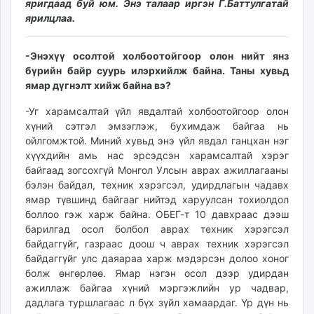
яригдаад буй юм. Энэ талаар иргэн Г.Баттулгатай
unuudur.mn
ярилцлаа.
isee.mn
mglradio.com
-Энэхүү осолтой холбоотойгоор олон нийт янз
fact.mn
бүрийн байр суурь илэрхийлж байна. Таны хувьд
itoim.mn
ямар дүгнэлт хийж байна вэ?
tumen.mn
-Уг харамсалтай үйл явдалтай холбоотойгоор олон
shuum.mn
хүний сэтгэл эмзэглэж, бухимдаж байгаа нь
times.mn
ойлгомжтой. Миний хувьд энэ үйл явдал ганцхан нэг
tvmongolia.mn
хүүхдийн амь нас эрсэдсэн харамсалтай хэрэг
байгаад зогсохгүй Монгол Улсын аврах ажиллагааны
mass.mn
бэлэн байдал, техник хэрэгсэл, удирдлагын чадавх
unegui.mn
ямар түвшинд байгааг нийтэд харуулсан тохиолдол
assa.mn
боллоо гэж харж байна. ОБЕГ-т 10 давхраас дээш
toim.mn
барилгад осол болбол аврах техник хэрэгсэл
tac.mn
байдаггүйг, газраас доош ч аврах техник хэрэгсэл
paparazzi.mn
байдаггүйг улс даяараа харж мэдэрсэн долоо хоног
болж өнгөрлөө. Ямар нэгэн осол дээр удирдан
unread.today
ажиллаж байгаа хүний мэргэжлийн ур чадвар,
дадлага туршлагаас л бүх зүйл хамаардаг. Үр дүн нь