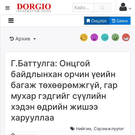
Онцлох
Шинэ
Мэдээллийн
Зар мэдээллийн
Архив
Банк санхүү
Бизнес ААН
Төрийн
Г.Баттулга: Онцгой
Нийслэлийн
байдлынхан орчин үеийн
багаж төхөөрөмжгүй, гар
dorgio.mn
мухар гэдгийг сүүлийн
Gogo.mn
caak.mn
хэдэн өдрийн жишээ
news.mn
харууллаа
zindaa.mn
Baabar.mn
Нийгэм
,
Сэрэмжлүүлэг
tovch.mn