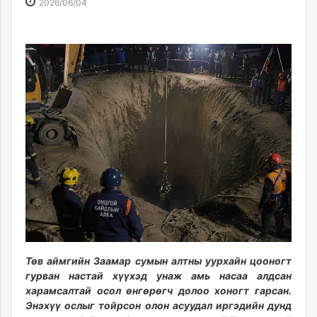
2026-
2026-
2026/06/04
ikon.mn
06-
08-
mnb.mn
04
09
Livetv.mn
10:58:26
12:40:52
Eguur.mn
24tsag.mn
shuud.mn
eagle.mn
ergelt.mn
zarig.mn
today.mn
zuv.mn
mminfo.mn
ugluu.mn
urlag.mn
unen.mn
Төв аймгийн Заамар сумын алтны уурхайн цооногт
гурван настай хүүхэд унаж амь насаа алдсан
asu.mn
харамсалтай осол өнгөрөгч долоо хоногт гарсан.
shudarga.mn
Энэхүү ослыг тойрсон олон асуудал иргэдийн дунд
shuurhai.mn