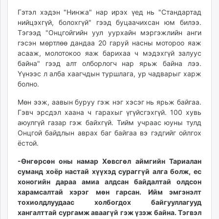
Гэтэл хэдэн "Нинжа" нар ирэх үед нь "Стандартад
нийцэхгүй, болохгүй" гээд буцаачихсан юм билээ.
Тэгээд "Онцгойгийн уул уурхайн мэргэжлийн анги
гэсэн мөртлөө дандаа 20 гаруй насны мотороо яаж
асааж, молотокоо яаж барихаа ч мэдэхгүй залуус
байна" гээд алт олборлогч нар ярьж байна лээ.
Үүнээс л алба хаагчдын туршлага, ур чадварыг харж
болно.
Мөн ээж, аавын буруу гэж нэг хэсэг нь ярьж байгаа.
Гэвч эрсдэл хаана ч гарахыг үгүйсгэхгүй. 100 хувь
аюулгүй газар гэж байхгүй. Тийм учраас юуны тулд
Онцгой байдлын аврах баг байгаа вэ гэдгийг ойлгох
ёстой.
-Өнгөрсөн оны намар Хөвсгөл аймгийн Тариалан
суманд хоёр настай хүүхэд сураггүй алга болж, ес
хоногийн дараа амиа алдсан байдалтай олдсон
харамсалтай хэрэг мөн гарсан. Ийм эмгэнэлт
тохиолдлуудаас холбогдох байгууллагууд
хангалттай сургамж аваагүй гэж үзэж байна. Тэгвэл