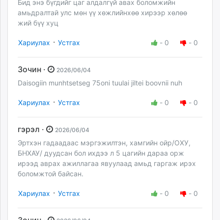
Бид энэ бүгдийг цаг алдалгүй авах боломжийн
амьдралтай улс мөн үү хөжлийнхөө хирээр хөлөө
жий бүү хуц
·
Хариулах
Устгах
-
0
-
0
Зочин ·
2026/06/04
Daisogiin munhtsetseg 75oni tuulai jiltei boovnii nuh
·
Хариулах
Устгах
-
0
-
0
гэрэл ·
2026/06/04
Эртхэн гадаадаас мэргэжилтэн, хамгийн ойр/ОХУ,
БНХАУ/ дуудсан бол ихдээ л 5 цагийн дараа орж
ирээд аврах ажиллагаа явуулаад амьд гаргаж ирэх
боломжтой байсан.
·
Хариулах
Устгах
-
0
-
0