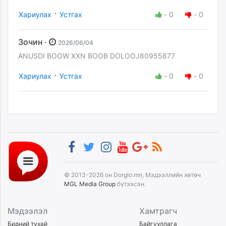
·
Хариулах
Устгах
-
0
-
0
Зочин ·
2026/06/04
ANUSDI BOOW XXN BOOB DOLOOJ80955877
·
Хариулах
Устгах
-
0
-
0
© 2013-2026 он Dorgio.mn, Мэдээллийн хөтөч
MGL Media Group
бүтээсэн.
Мэдээлэл
Хамтрагч
Бидний тухай
Байгууллага