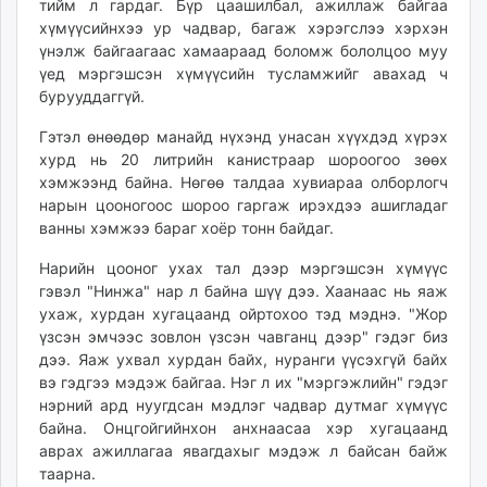
тийм л гардаг. Бүр цаашилбал, ажиллаж байгаа
хүмүүсийнхээ ур чадвар, багаж хэрэгслээ хэрхэн
үнэлж байгаагаас хамаараад боломж бололцоо муу
үед мэргэшсэн хүмүүсийн тусламжийг авахад ч
бурууддаггүй.
Гэтэл өнөөдөр манайд нүхэнд унасан хүүхдэд хүрэх
хурд нь 20 литрийн канистраар шороогоо зөөх
хэмжээнд байна. Нөгөө талдаа хувиараа олборлогч
нарын цооногоос шороо гаргаж ирэхдээ ашигладаг
ванны хэмжээ бараг хоёр тонн байдаг.
Нарийн цооног ухах тал дээр мэргэшсэн хүмүүс
гэвэл "Нинжа" нар л байна шүү дээ. Хаанаас нь яаж
ухаж, хурдан хугацаанд ойртохоо тэд мэднэ. "Жор
үзсэн эмчээс зовлон үзсэн чавганц дээр" гэдэг биз
дээ. Яаж ухвал хурдан байх, нуранги үүсэхгүй байх
вэ гэдгээ мэдэж байгаа. Нэг л их "мэргэжлийн" гэдэг
нэрний ард нуугдсан мэдлэг чадвар дутмаг хүмүүс
байна. Онцгойгийнхон анхнаасаа хэр хугацаанд
аврах ажиллагаа явагдахыг мэдэж л байсан байж
таарна.