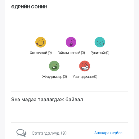
ӨДРИЙН СОНИН
Хөгжилтэй (
0
)
Гайхамшигтай (
0
)
Гунигтай (
0
)
Жихүүцмээр (
0
)
Үзэн ядмаар (
0
)
Энэ мэдээ таалагдаж байвал
Сэтгэгдэлүүд (9)
Анхаарах зүйлс