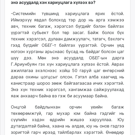
энэ асуудалд хэн хариуцлага хүлээх вэ?
-Системийн түвшинд хариуцлага ярих ёстой.
Иймэрхүү явдал болоход тэр дор нь арга хэмжээ
авч, техник багаж, хэрэгсэл бүгдийг бэлэн байлгах
үүрэгтэй субьект бол төр засаг. Байж болох бүх
техник хэрэгсэл, дулаан дамжуулагч, татагч, бэхлэгч
гээд бүгдийг ОБЕГ-т байлгах үүрэгтэй. Орчин үед
ногоон хурганы арьснаас бусад нь байдаг болсон цаг
шүү дээ. Мөн энэ асуудалд ОБЕГ-ын дарга
Г.Ариунбуян гэх хүн хариуцлага хүлээх ёстой. Аврах
ажиллагаа эхэлснээс хойш 50 гаруй цаг өнгөрсний
дараа охины цогцсыг олсон. Гэтэл алба хаагчид нь
канистраар шороо зөөж байгаагаасаа ичих хэрэгтэй.
Энэ хүн техник хэрэгсэл, хангамжаа сайжруулахад
яаж анхаарч байна вэ гэж би асуумаар байна.
Онцгой байдлынхан орчин үеийн багаж
төхөөрөмжгүй, гар мухар юм байна гэдгийг нь
сүүлийн хэдэн өдрийн жишээ харууллаа. Юу
дутагдалтай байна, хаана нь алдав, юу нь онов гэдгээ
зоригтой гарч ирээд тайлбарлах хэрэгтэй. Өнөөдөр